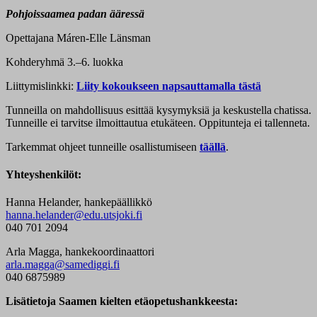
Pohjoissaamea padan ääressä
Opettajana Máren-Elle Länsman
Kohderyhmä 3.–6. luokka
Liittymislinkki:
Liity kokoukseen napsauttamalla tästä
Tunneilla on mahdollisuus esittää kysymyksiä ja keskustella chatissa.
Tunneille ei tarvitse ilmoittautua etukäteen. Oppitunteja ei tallenneta.
Tarkemmat ohjeet tunneille osallistumiseen
täällä
.
Yhteyshenkilöt:
Hanna Helander, hankepäällikkö
hanna.helander@edu.utsjoki.fi
040 701 2094
Arla Magga, hankekoordinaattori
arla.magga@samediggi.fi
040 6875989
Lisätietoja Saamen kielten etäopetushankkeesta: