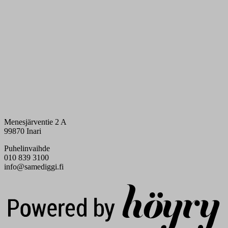
Menesjärventie 2 A
99870 Inari
Puhelinvaihde
010 839 3100
info@samediggi.fi
Digi- ja mainostoimisto Höyry Rovaniemi ja Oulu