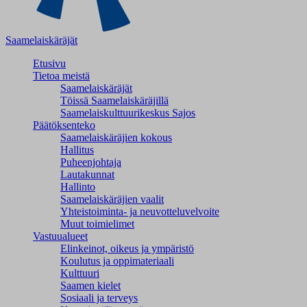
Saamelaiskäräjät
Etusivu
Tietoa meistä
Saamelaiskäräjät
Töissä Saamelaiskäräjillä
Saamelaiskulttuuri­keskus Sajos
Päätöksenteko
Saamelaiskäräjien kokous
Hallitus
Puheenjohtaja
Lautakunnat
Hallinto
Saamelaiskäräjien vaalit
Yhteistoiminta- ja neuvotteluvelvoite
Muut toimielimet
Vastuualueet
Elinkeinot, oikeus ja ympäristö
Koulutus ja oppimateriaali
Kulttuuri
Saamen kielet
Sosiaali ja terveys