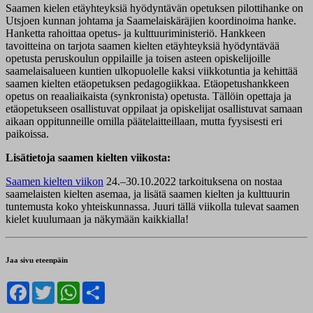
Saamen kielen etäyhteyksiä hyödyntävän opetuksen pilottihanke on
Utsjoen kunnan johtama ja Saamelaiskäräjien koordinoima hanke.
Hanketta rahoittaa opetus- ja kulttuuriministeriö. Hankkeen
tavoitteina on tarjota saamen kielten etäyhteyksiä hyödyntävää
opetusta peruskoulun oppilaille ja toisen asteen opiskelijoille
saamelaisalueen kuntien ulkopuolelle kaksi viikkotuntia ja kehittää
saamen kielten etäopetuksen pedagogiikkaa. Etäopetushankkeen
opetus on reaaliaikaista (synkronista) opetusta. Tällöin opettaja ja
etäopetukseen osallistuvat oppilaat ja opiskelijat osallistuvat samaan
aikaan oppitunneille omilla päätelaitteillaan, mutta fyysisesti eri
paikoissa.
Lisätietoja saamen kielten viikosta:
Saamen kielten viikon
24.–30.10.2022 tarkoituksena on nostaa
saamelaisten kielten asemaa, ja lisätä saamen kielten ja kulttuurin
tuntemusta koko yhteiskunnassa. Juuri tällä viikolla tulevat saamen
kielet kuulumaan ja näkymään kaikkialla!
Jaa sivu eteenpäin
Facebook
Twitter
WhatsApp
Share