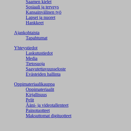
Saamen kielet
Sosiaali ja terveys
Kansainvälinen työ
Lapset ja nuoret
Hankkeet
Ajankohtaista
Tapahtumat
Yhteystiedot
Laskutustiedot
Media
Tietosuoja
Saavutettavuusseloste
Evästeiden hallinta
Oppimateriaalikauppa
Oppimateriaalit
Kirjallisuus
Pelit
Ääni- ja videotallenteet
Painotuotteet
Maksuttomat digituotteet