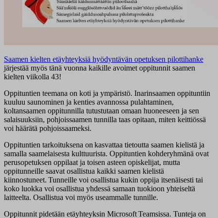
Saamen kielten etäyhteyksiä hyödyntävän opetuksen pilottihanke
järjestää myös tänä vuonna kaikille avoimet oppitunnit saamen
kielten viikolla 43!
Oppituntien teemana on koti ja ympäristö. Inarinsaamen oppituntiin
kuuluu saunominen ja kenties avannossa pulahtaminen,
koltansaamen oppitunnilla tutustutaan omaan huoneeseen ja sen
salaisuuksiin, pohjoissaamen tunnilla taas opitaan, miten keittiössä
voi häärätä pohjoissaameksi.
Oppituntien tarkoituksena on kasvattaa tietoutta saamen kielistä ja
samalla saamelaisesta kulttuurista. Oppituntien kohderyhmänä ovat
perusopetuksen oppilaat ja toisen asteen opiskelijat, mutta
oppitunneille saavat osallistua kaikki saamen kielistä
kiinnostuneet. Tunneille voi osallistua kukin oppija itsenäisesti tai
koko luokka voi osallistua yhdessä samaan tuokioon yhteiseltä
laitteelta. Osallistua voi myös useammalle tunnille.
Oppitunnit pidetään etäyhteyksin Microsoft Teamsissa. Tunteja on