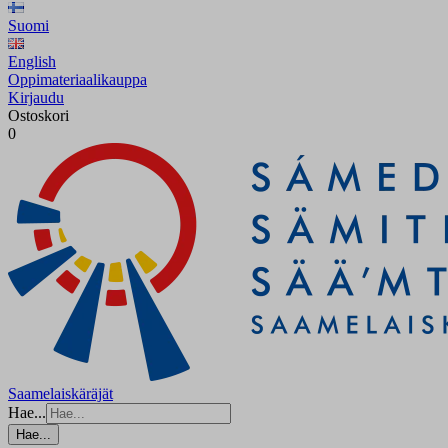
Suomi
English
Oppimateriaalikauppa
Kirjaudu
Ostoskori
0
Saamelaiskäräjät
Hae...
Hae...