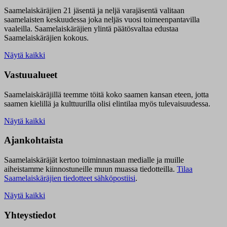
Saamelaiskäräjien 21 jäsentä ja neljä varajäsentä valitaan
saamelaisten keskuudessa joka neljäs vuosi toimeenpantavilla
vaaleilla. Saamelaiskäräjien ylintä päätösvaltaa edustaa
Saamelaiskäräjien kokous.
Näytä kaikki
Vastuualueet
Saamelaiskäräjillä t
eemme töitä koko saamen kansan eteen, jotta
saamen kielillä ja kulttuurilla olisi elintilaa myös tulevaisuudessa.
Näytä kaikki
Ajankohtaista
Saamelaiskäräjät kertoo toiminnastaan medialle ja muille
aiheistamme kiinnostuneille muun muassa tiedotteilla.
Tilaa
Saamelaiskäräjien tiedotteet sähköpostiisi
.
Näytä kaikki
Yhteystiedot