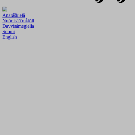
Anarâškielâ
Nuõrttsääʹmǩiõll
Davvisámegiella
Suomi
English