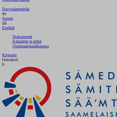
Davvisámegiella
Suomi
English
Dokumentit
Kääntäjät ja tulkit
Oppimateriaalikauppa
Kirjaudu
Ostoskori
0