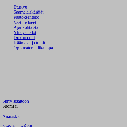
Etusivu
Saamelaiskäräjät
Päätöksenteko
Vastuualueet
Ajankohtaista
Yhteystiedot
Dokumentit
Kääntäjät ja tulkit
Oppimateriaalikauppa
Siirry sisältöön
Suomi
fi
Anarâškielâ
Nuõrttsääʹmǩiõll