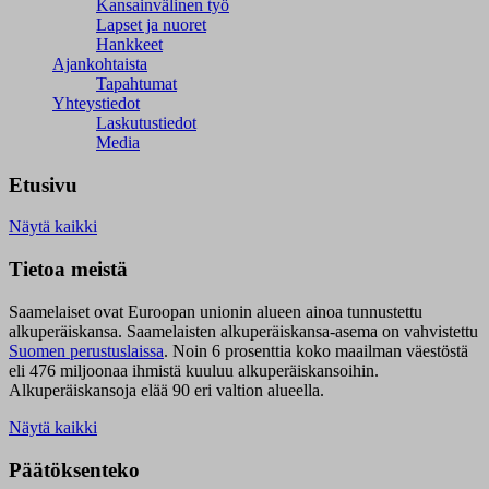
Kansainvälinen työ
Lapset ja nuoret
Hankkeet
Ajankohtaista
Tapahtumat
Yhteystiedot
Laskutustiedot
Media
Etusivu
Näytä kaikki
Tietoa meistä
Saamelaiset ovat Euroopan unionin alueen ainoa tunnustettu
alkuperäiskansa. Saamelaisten alkuperäiskansa-asema on vahvistettu
Suomen perustuslaissa
.
Noin 6 prosenttia koko maailman väestöstä
eli 476 miljoonaa ihmistä kuuluu alkuperäiskansoihin.
Alkuperäiskansoja elää 90 eri valtion alueella.
Näytä kaikki
Päätöksenteko