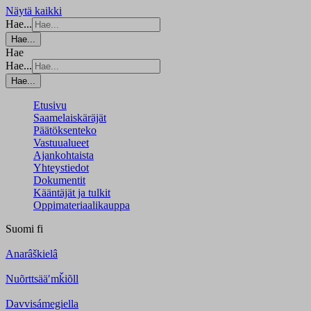
Näytä kaikki
Hae...
Hae...
Hae
Hae...
Hae...
Etusivu
Saamelaiskäräjät
Päätöksenteko
Vastuualueet
Ajankohtaista
Yhteystiedot
Dokumentit
Kääntäjät ja tulkit
Oppimateriaalikauppa
Suomi
fi
Anarâškielâ
Nuõrttsääʹmǩiõll
Davvisámegiella