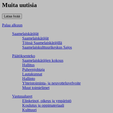
Muita uutisia
Palaa alkuun
Saamelaiskäräjät
Saamelaiskäräjät
Töissä Saamelaiskäräjillä
Saamelaiskulttuuri­keskus Sajos
Päätöksenteko
Saamelaiskäräjien kokous
Hallitus
Puheenjohtaja
Lautakunnat
Hallinto
Yhteistoiminta- ja neuvotteluvelvoite
Muut toimielimet
Vastuualueet
Elinkeinot, oikeus ja ympäristö
Koulutus ja oppimateriaali
Kulttuuri