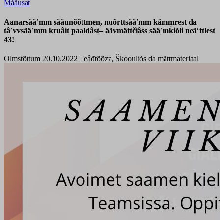
Mååusat
Aanarsääʹmm sääunõõttmen, nuõrttsääʹmm kämmrest da
tâʹvvsääʹmm kruâit paaldâst– äävmättčiâss sääʹmǩiõli neäʹttlest
43!
Õlmstõttum 20.10.2022
Teâđtõõzz, Škooultõs da mättmateriaal