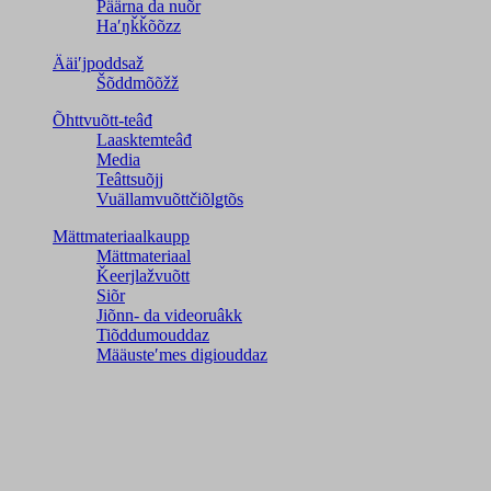
Päärna da nuõr
Haʹŋǩǩõõzz
Ääiʹjpoddsaž
Šõddmõõžž
Õhttvuõtt-teâđ
Laasktemteâđ
Media
Teâttsuõjj
Vuällamvuõttčiõlǥtõs
Mättmateriaalkaupp
Mättmateriaal
Ǩeerjlažvuõtt
Siõr
Jiõnn- da videoruâkk
Tiõddumouddaz
Määusteʹmes digiouddaz