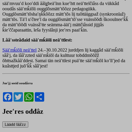
sääʹmvuuʹd kooʹddi åålǥbeäʹlnn kueʹhtt neäʹttelčiâss da viikkâd
ooudâs sääʹmǩiõli ougglõsmättʼtõõzz pedagogiikk.
Ougglõsmättʼtõshaʹŋǩǩõõzz mättʼtõs lij tuõttäiggsaž (synkroonlaž)
mättʼtõs. Täʹl uʹčteeʹl da ougglõsmättʼtõʹsse vuässõõđi škooulneeʹǩǩ
da mättʼtõõđi vuässâʹtte seämma-ääiʹj mättčiâssid jijjjâs
ǩieʹččaparaattin, leša fyyslânji jeeʹres paaiʹǩin.
Lââʹssteâđaid sääʹmǩiõli neäʹttlest:
Sääʹmǩiõli neäʹttel
24.–30.10.2022 jurddjen lij kaggâd sääʹmǩiõli
sââʹj, da lââʹzzted sääʹmǩiõl da kulttuur tobddmõõžž
õhttsažkååʹddest. Samai tän neäʹttlest puäʹtte sääʹmǩiõl koʹllʼjed da
kuâsttjed juõʹǩǩ sââʹjest!
Jueʹjj seeid ooudårra
Facebook
Twitter
WhatsApp
Share
Jeeʹres ođđâz