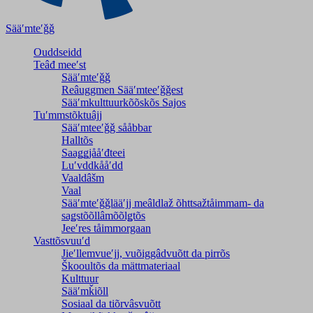
Sääʹmteʹǧǧ
Ouddseidd
Teâđ meeʹst
Sääʹmteʹǧǧ
Reâuggmen Sääʹmteeʹǧǧest
Sääʹmkulttuurkõõskõs Sajos
Tuʹmmstõktuâjj
Sääʹmteeʹǧǧ sååbbar
Halltõs
Saaǥǥjååʹđteei
Luʹvddkååʹdd
Vaaldâšm
Vaal
Sääʹmteʹǧǧlääʹjj meâldlaž õhttsažtåimmam- da
saǥstõõllâmõõlǥtõs
Jeeʹres tåimmorgaan
Vasttõsvuuʹd
Jieʹllemvueʹjj, vuõiggâdvuõtt da pirrõs
Škooultõs da mättmateriaal
Kulttuur
Sääʹmǩiõll
Sosiaal da tiõrvâsvuõtt