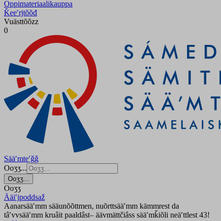
Oppimateriaalikauppa
Ǩeeʹrjtõõđ
Vuästtõõzz
0
Sääʹmteʹǧǧ
Ooʒʒ...
Ooʒʒ...
Ooʒʒ
Ääiʹjpoddsaž
Aanarsääʹmm sääunõõttmen, nuõrttsääʹmm kämmrest da
tâʹvvsääʹmm kruâit paaldâst– äävmättčiâss sääʹmǩiõli neäʹttlest 43!