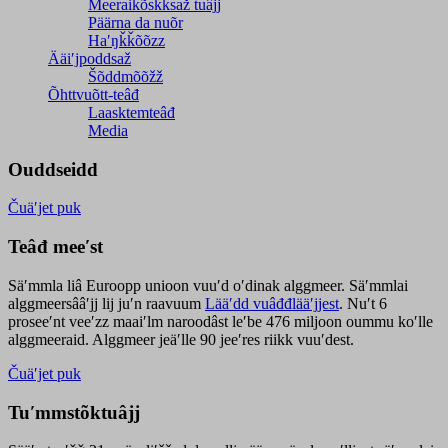
Meeraikõskksaž tuâjj
Päärna da nuõr
Haʹŋǩǩõõzz
Ääiʹjpoddsaž
Šõddmõõžž
Õhttvuõtt-teâđ
Laasktemteâđ
Media
Ouddseidd
Čuäʹjet puk
Teâđ meeʹst
Säʹmmla liâ Euroopp unioon vuuʹd oʹdinak alggmeer. Säʹmmlai
alggmeersââʹjj lij juʹn raavuum
Lääʹdd vuâđđlääʹjjest
. Nuʹt 6
proseeʹnt veeʹzz maaiʹlm naroodâst leʹbe 476 miljoon oummu koʹlle
alggmeeraid. Alggmeer jeäʹlle 90 jeeʹres riikk vuuʹdest.
Čuäʹjet puk
Tuʹmmstõktuâjj