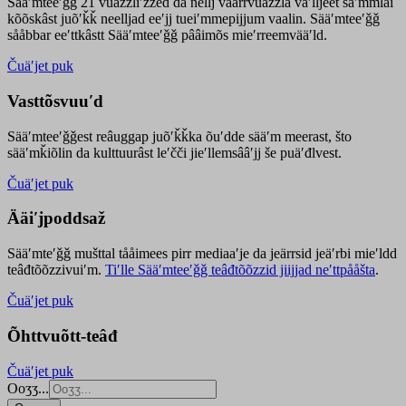
Sääʹmteeʹǧǧ 21 vuäzzliʹžžed da nellj väärrvuäzzla vaʹlljeet säʹmmlai
kõõskâst juõʹǩǩ neelljad eeʹjj tueiʹmmepijjum vaalin. Sääʹmteeʹǧǧ
sååbbar eeʹttkâstt Sääʹmteeʹǧǧ pââimõs mieʹrreemvääʹld.
Čuäʹjet puk
Vasttõsvuuʹd
Sääʹmteeʹǧǧest
reâuggap
juõʹǩǩka
õuʹdde
sääʹm meer
ast
, što
sääʹmǩiõlin da kulttuurâst leʹčči jieʹllemsââʹjj še puäʹđlvest.
Čuäʹjet puk
Ääiʹjpoddsaž
Sääʹmteʹǧǧ mušttal tååimees pirr mediaaʹje da jeärrsid jeäʹrbi mieʹldd
teâđtõõzzivuiʹm.
Tiʹlle Sääʹmteeʹǧǧ teâđtõõzzid jiijjad neʹttpååšta
.
Čuäʹjet puk
Õhttvuõtt-teâđ
Čuäʹjet puk
Ooʒʒ...