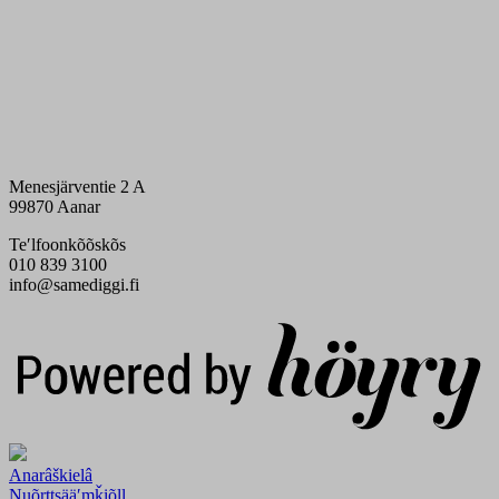
Menesjärventie 2 A
99870 Aanar
Teʹlfoonkõõskõs
010 839 3100
info@samediggi.fi
Digi- ja mainostoimisto Höyry Rovaniemi ja Oulu
Anarâškielâ
Nuõrttsääʹmǩiõll