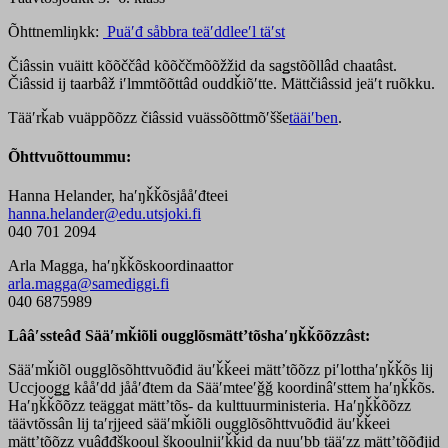
Õhttnemliŋkk:
Puäʹđ såbbra teäʹddleeʹl täʹst
Čiâssin vuäitt kõõččâd kõõččmõõžžid da saǥstõõllâd chaatâst.
Čiâssid ij taarbâž iʹlmmtõõttâd ouddǩiõʹtte. Mättčiâssid jeäʹt ruõkku.
Tääʹrǩab vuäppõõzz čiâssid vuässõõttmõʹšše
tääiʹben
.
Õhttvuõttoummu:
Hanna Helander, haʹŋǩǩõsjååʹđteei
hanna.helander@edu.utsjoki.fi
040 701 2094
Arla Magga, haʹŋǩǩõskoordinaattor
arla.magga@samediggi.fi
040 6875989
Lââʹssteâđ Sääʹmǩiõli ougglõsmättʼtõshaʹŋǩǩõõzzâst:
Sääʹmǩiõl ougglõsõhttvuõđid äuʹǩǩeei mättʼtõõzz piʹlotthaʹŋǩǩõs lij
Uccjooǥǥ kååʹdd jååʹđtem da Sääʹmteeʹǧǧ koordinâʹsttem haʹŋǩǩõs.
Haʹŋǩǩõõzz teäggat mättʼtõs- da kulttuurministeria. Haʹŋǩǩõõzz
täävtõssân lij taʹrjjeed sääʹmǩiõli ougglõsõhttvuõđid äuʹǩǩeei
mättʼtõõzz vuâđđškooul škooulniiʹǩǩid da nuuʹbb tääʹzz mättʼtõõđjid