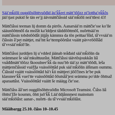
Sääʹmǩiõli ougglõsõhttvuõđid äuʹǩǩeei mättʼtõõzz piʹlotthaʹŋǩǩõs
jääʹrjast pukid še tän eeʹjj äävmättčiâssid sääʹmǩiõli neäʹttlest 43!
Mättčiâssi teeman lij domm da pirrõs. Aanarsääʹm mättčieʹsse koʹlle
sääunõõttmõš da možât kaʹlddjest tåiddõõttmõš, nuõrttsääʹm
mättčiâssin tobdstõõđât jiijjâs kämmra da tõn peittaaʹššid, tâʹvvsääʹm
čiâssin âʹpet mättjet, mäʹhtt ǩeʹttempõõrtâst vuäitt pävvrõõššâd
tâʹvvsääʹmǩiõʹlle.
Mättčiâssi jurddjen lij uʹvdded jäänab teâđaid sääʹmǩiõlin da
seämmast še sääʹmkulttuurâst. Mättčiâssi täävtõsjoukkân liâ
vuâđđmättʼtõõzz škooulneeʹǩǩ da nuuʹbb tääʹzz mättʼtõõđi, leša
mättjemčiâssid vuäǯǯa vuässõõttâd puk sääʹmǩiõlin älšmam oummu.
Čiâssid vuäitt vuässõõttâd håʹt ǩii mättjeei jiõččines leʹbe puk
klassneeʹǩǩ vueiʹtte vuässõõttâd õõutsââʹjest seämma poʹdde õhttsaž
aparaattâst. Vuässõõttâd vuäitt še määŋg čieʹsse.
Mättčiâss ââʹnet ougglõsõhttvuõđin Microsoft Teamsist. Čiâss liâ
õhttsiʹžže koumm, õhtt juõʹǩǩ Lääʹddjânnmest mainstum
sääʹmǩiõlâst: aanar-, nuõrtt- da tâʹvvsääʹmǩiõlâst.
Mââibargg 25.10. čiâss 10–10.45