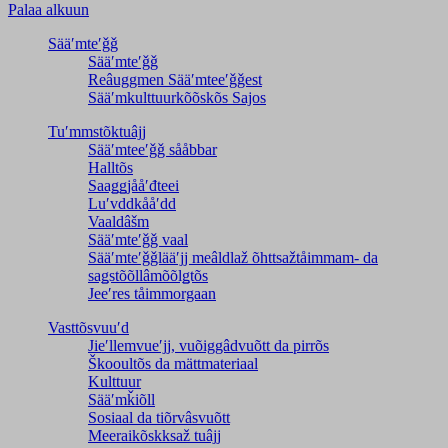
Palaa alkuun
Sääʹmteʹǧǧ
Sääʹmteʹǧǧ
Reâuggmen Sääʹmteeʹǧǧest
Sääʹmkulttuurkõõskõs Sajos
Tuʹmmstõktuâjj
Sääʹmteeʹǧǧ sååbbar
Halltõs
Saaǥǥjååʹđteei
Luʹvddkååʹdd
Vaaldâšm
Sääʹmteʹǧǧ vaal
Sääʹmteʹǧǧlääʹjj meâldlaž õhttsažtåimmam- da
saǥstõõllâmõõlǥtõs
Jeeʹres tåimmorgaan
Vasttõsvuuʹd
Jieʹllemvueʹjj, vuõiggâdvuõtt da pirrõs
Škooultõs da mättmateriaal
Kulttuur
Sääʹmǩiõll
Sosiaal da tiõrvâsvuõtt
Meeraikõskksaž tuâjj