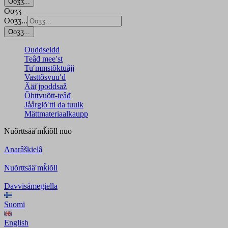
Ooʒʒ...
Ooʒʒ
Ooʒʒ...
Ooʒʒ...
Ouddseidd
Teâđ meeʹst
Tuʹmmstõktuâjj
Vasttõsvuuʹd
Ääiʹjpoddsaž
Õhttvuõtt-teâđ
Jåårǥlõʹtti da tuulk
Mättmateriaalkaupp
Nuõrttsääʹmǩiõll
nuo
Anarâškielâ
Nuõrttsääʹmǩiõll
Davvisámegiella
Suomi
English