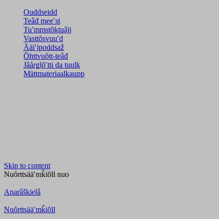
Ouddseidd
Teâđ meeʹst
Tuʹmmstõktuâjj
Vasttõsvuuʹd
Ääiʹjpoddsaž
Õhttvuõtt-teâđ
Jåårǥlõʹtti da tuulk
Mättmateriaalkaupp
Skip to content
Nuõrttsääʹmǩiõll
nuo
Anarâškielâ
Nuõrttsääʹmǩiõll