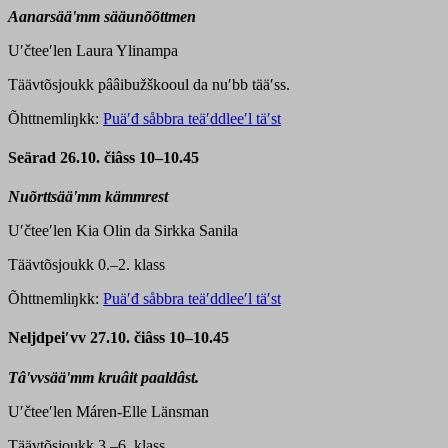
Aanarsääʹmm sääunõõttmen
Uʹčteeʹlen Laura Ylinampa
Täävtõsjoukk pââibužškooul da nuʹbb tääʹss.
Õhttnemliŋkk:
Puäʹđ såbbra teäʹddleeʹl täʹst
Seärad 26.10.
čiâss 10–10.45
Nuõrttsääʹmm kämmrest
Uʹčteeʹlen Kia Olin da Sirkka Sanila
Täävtõsjoukk 0.–2. klass
Õhttnemliŋkk:
Puäʹđ såbbra teäʹddleeʹl täʹst
Neljdpeiʹvv 27.10. čiâss 10–10.45
Tâʹvvsääʹmm kruâit paaldâst.
Uʹčteeʹlen Máren-Elle Länsman
Täävtõsjoukk 3.–6. klass