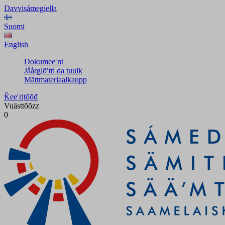
Davvisámegiella
Suomi
English
Dokumeeʹnt
Jåårǥlõʹtti da tuulk
Mättmateriaalkaupp
Ǩeeʹrjtõõđ
Vuästtõõzz
0