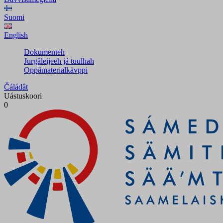
Suomi
English
Dokumenteh
Jurgâleijeeh já tuulhah
Oppâmaterialkävppi
Čáládât
Uástuskoori
0