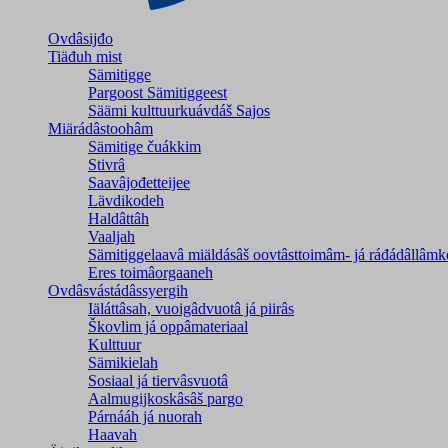
Ovdâsijđo
Tiäđuh mist
Sämitigge
Pargoost Sämitiggeest
Säämi kulttuurkuávdáš Sajos
Miärádâstoohâm
Sämitige čuákkim
Stivrâ
Saavâjođetteijee
Lävdikodeh
Haldâttâh
Vaaljah
Sämitiggelaavâ miäldásâš oovtâsttoimâm- já ráđádâllâmk
Eres toimâorgaaneh
Ovdâsvástádâssyergih
Iäláttâsah, vuoigâdvuotâ já piirâs
Škovlim já oppâmateriaal
Kulttuur
Sämikielah
Sosiaal já tiervâsvuotâ
Aalmugijkoskâsâš pargo
Párnááh já nuorah
Haavah