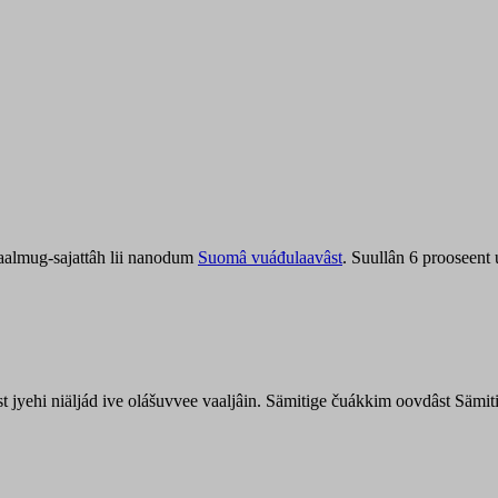
aalmug-sajattâh lii nanodum
Suomâ vuáđulaavâst
. Suullân 6 prooseent
âst jyehi niäljád ive olášuvvee vaaljâin. Sämitige čuákkim oovdâst Säm