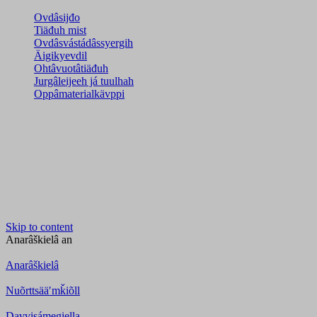
Ovdâsijđo
Tiäđuh mist
Ovdâsvástádâssyergih
Äigikyevdil
Ohtâvuotâtiäđuh
Jurgâleijeeh já tuulhah
Oppâmaterialkävppi
Skip to content
Anarâškielâ
an
Anarâškielâ
Nuõrttsääʹmǩiõll
Davvisámegiella