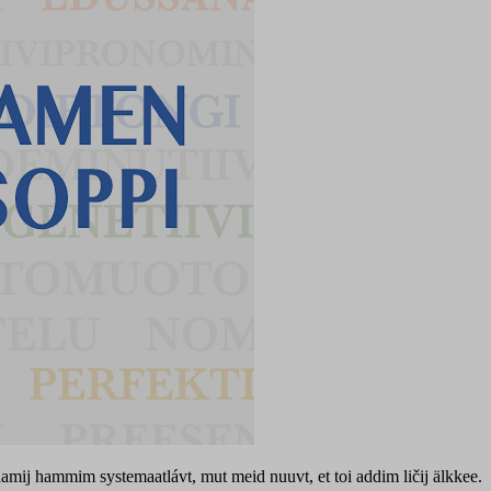
mmim systemaatlávt, mut meid nuuvt, et toi addim ličij älkkee.