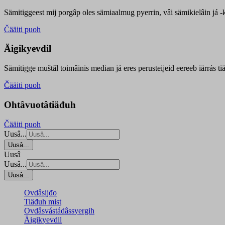
Sämitiggeest mij porgâp oles sämiaalmug pyerrin, vâi sämikielâin já -ku
Čääiti puoh
Äigikyevdil
Sämitigge muštâl toimâinis median já eres perusteijeid eereeb iärrás ti
Čääiti puoh
Ohtâvuotâtiäđuh
Čääiti puoh
Uusâ...
Uusâ...
Uusâ
Uusâ...
Uusâ...
Ovdâsijđo
Tiäđuh mist
Ovdâsvástádâssyergih
Äigikyevdil