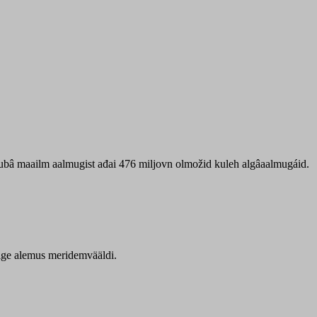
 ubâ maailm aalmugist ađai 476 miljovn olmožid kuleh algâaalmugáid.
itige alemus meridemvääldi.