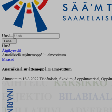
Uusâ...
Uusâ...
Uusâ
Äigikyevdil
Anarâškielâ sujâttemoppâ lii almostittum
Maasâd
Anarâškielâ sujâttemoppâ lii almostittum
Almostittum 16.8.2022
Tiäđáttâsah, Škovlim já oppâmateriaal, Oppâm