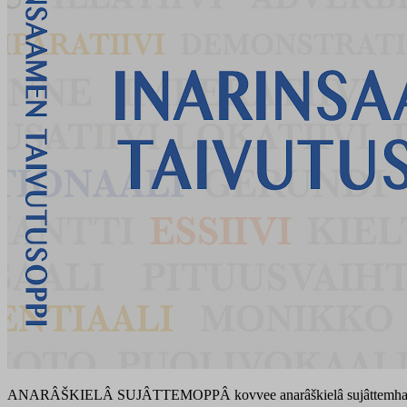
ANARÂŠKIELÂ SUJÂTTEMOPPÂ kovvee anarâškielâ sujâttemhaamij ha