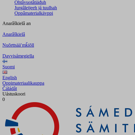
Ohtâvuotâtiäđuh
Jurgâleijeeh já tuulhah
Oppâmaterialkävppi
Anarâškielâ
an
Anarâškielâ
Nuõrttsääʹmǩiõll
Davvisámegiella
Suomi
English
Oppimateriaalikauppa
Čáládât
Uástuskoori
0