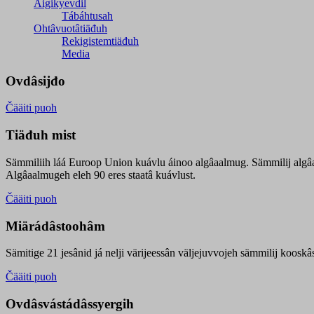
Äigikyevdil
Tábáhtusah
Ohtâvuotâtiäđuh
Rekigistemtiäđuh
Media
Ovdâsijđo
Čääiti puoh
Tiäđuh mist
Sämmiliih láá Euroop Union kuávlu áinoo algâaalmug. Sämmilij algâ
Algâaalmugeh eleh 90 eres staatâ kuávlust.
Čääiti puoh
Miärádâstoohâm
Sämitige 21 jesânid já nelji värijeessân väljejuvvojeh sämmilij koosk
Čääiti puoh
Ovdâsvástádâssyergih