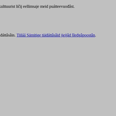
lttuurist ličij eellimsaje meid puátteevuođâst.
äđáttâsâin.
Tiiláá Sämitige tiäđáttâsâid jieijâd šleđgâpoostân
.