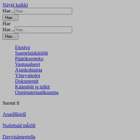
Näytä kaikki
Hae...
Hae...
Hae
Hae...
Hae...
Etusivu
Saamelaiskäräjät
Päätöksenteko
Vastuualueet
Ajankohtaista
Yhteystiedot
Dokumentit
Kääntäjät ja tulkit
Oppimateriaalikauppa
Suomi
fi
Anarâškielâ
Nuõrttsääʹmǩiõll
Davvisámegiella