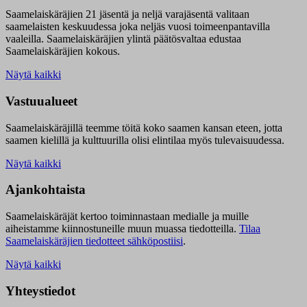
Saamelaiskäräjien 21 jäsentä ja neljä varajäsentä valitaan
saamelaisten keskuudessa joka neljäs vuosi toimeenpantavilla
vaaleilla. Saamelaiskäräjien ylintä päätösvaltaa edustaa
Saamelaiskäräjien kokous.
Näytä kaikki
Vastuualueet
Saamelaiskäräjillä t
eemme töitä koko saamen kansan eteen, jotta
saamen kielillä ja kulttuurilla olisi elintilaa myös tulevaisuudessa.
Näytä kaikki
Ajankohtaista
Saamelaiskäräjät kertoo toiminnastaan medialle ja muille
aiheistamme kiinnostuneille muun muassa tiedotteilla.
Tilaa
Saamelaiskäräjien tiedotteet sähköpostiisi
.
Näytä kaikki
Yhteystiedot