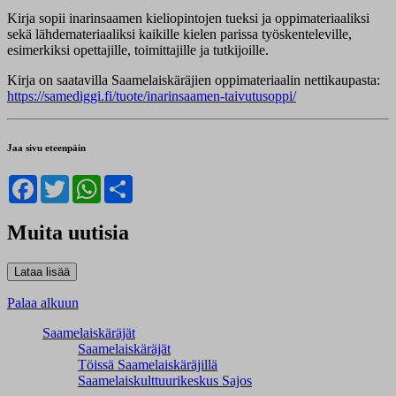
Kirja sopii inarinsaamen kieliopintojen tueksi ja oppimateriaaliksi
sekä lähdemateriaaliksi kaikille kielen parissa työskenteleville,
esimerkiksi opettajille, toimittajille ja tutkijoille.
Kirja on saatavilla Saamelaiskäräjien oppimateriaalin nettikaupasta:
https://samediggi.fi/tuote/inarinsaamen-taivutusoppi/
Jaa sivu eteenpäin
Facebook
Twitter
WhatsApp
Share
Muita uutisia
Palaa alkuun
Saamelaiskäräjät
Saamelaiskäräjät
Töissä Saamelaiskäräjillä
Saamelaiskulttuuri­keskus Sajos