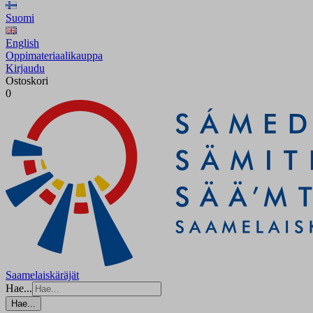
Suomi
English
Oppimateriaalikauppa
Kirjaudu
Ostoskori
0
Saamelaiskäräjät
Hae...
Hae...