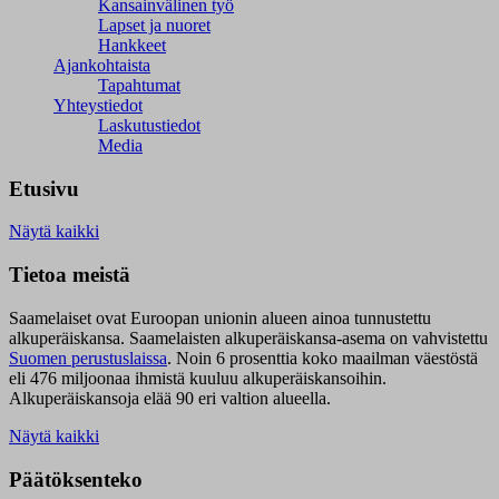
Kansainvälinen työ
Lapset ja nuoret
Hankkeet
Ajankohtaista
Tapahtumat
Yhteystiedot
Laskutustiedot
Media
Etusivu
Näytä kaikki
Tietoa meistä
Saamelaiset ovat Euroopan unionin alueen ainoa tunnustettu
alkuperäiskansa. Saamelaisten alkuperäiskansa-asema on vahvistettu
Suomen perustuslaissa
.
Noin 6 prosenttia koko maailman väestöstä
eli 476 miljoonaa ihmistä kuuluu alkuperäiskansoihin.
Alkuperäiskansoja elää 90 eri valtion alueella.
Näytä kaikki
Päätöksenteko