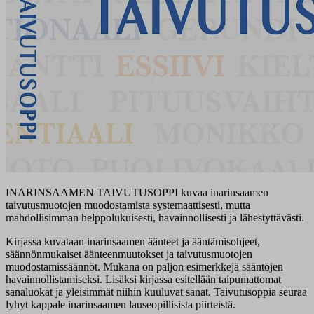
INARINSAAMEN TAIVUTUSOPPI kuvaa inarinsaamen
taivutusmuotojen muodostamista systemaattisesti, mutta
mahdollisimman helppolukuisesti, havainnollisesti ja lähestyttävästi.
Kirjassa kuvataan inarinsaamen äänteet ja ääntämisohjeet,
säännönmukaiset äänteenmuutokset ja taivutusmuotojen
muodostamissäännöt. Mukana on paljon esimerkkejä sääntöjen
havainnollistamiseksi. Lisäksi kirjassa esitellään taipumattomat
sanaluokat ja yleisimmät niihin kuuluvat sanat. Taivutusoppia seuraa
lyhyt kappale inarinsaamen lauseopillisista piirteistä.