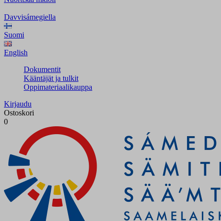
Davvisámegiella
Suomi
English
Dokumentit
Kääntäjät ja tulkit
Oppimateriaalikauppa
Kirjaudu
Ostoskori
0