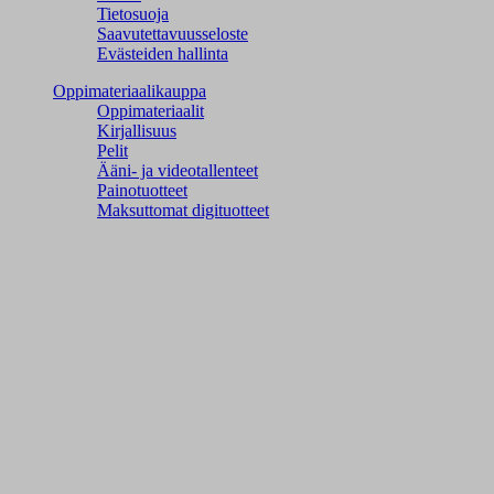
Tietosuoja
Saavutettavuusseloste
Evästeiden hallinta
Oppimateriaalikauppa
Oppimateriaalit
Kirjallisuus
Pelit
Ääni- ja videotallenteet
Painotuotteet
Maksuttomat digituotteet