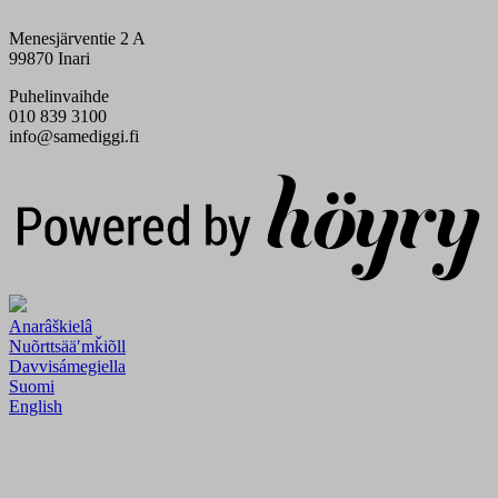
Menesjärventie 2 A
99870 Inari
Puhelinvaihde
010 839 3100
info@samediggi.fi
Digi- ja mainostoimisto Höyry Rovaniemi ja Oulu
Anarâškielâ
Nuõrttsääʹmǩiõll
Davvisámegiella
Suomi
English