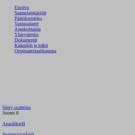
Etusivu
Saamelaiskäräjät
Päätöksenteko
Vastuualueet
Ajankohtaista
Yhteystiedot
Dokumentit
Kääntäjät ja tulkit
Oppimateriaalikauppa
Siirry sisältöön
Suomi
fi
Anarâškielâ
Nuõrttsääʹmǩiõll