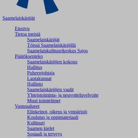
Saamelaiskäräjät
Etusivu
Tietoa meistä
Saamelaiskäräjät
Töissä Saamelaiskäräjillä
Saamelaiskulttuuri­keskus Sajos
Päätöksenteko
Saamelaiskäräjien kokous
Hallitus
Puheenjohtaja
Lautakunnat
Hallinto
Saamelaiskäräjien vaalit
Yhteistoiminta- ja neuvotteluvelvoite
Muut toimielimet
Vastuualueet
Elinkeinot, oikeus ja ympäristö
Koulutus ja oppimateriaali
Kulttuuri
Saamen kielet
Sosiaali ja terveys