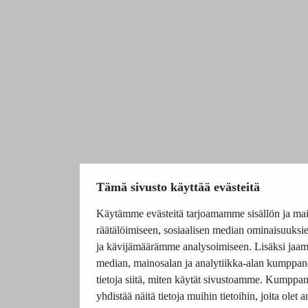
Tämä sivusto käyttää evästeitä
Käytämme evästeitä tarjoamamme sisällön ja ma
räätälöimiseen, sosiaalisen median ominaisuuksi
ja kävijämäärämme analysoimiseen. Lisäksi jaam
median, mainosalan ja analytiikka-alan kumppa
tietoja siitä, miten käytät sivustoamme. Kumpp
yhdistää näitä tietoja muihin tietoihin, joita olet a