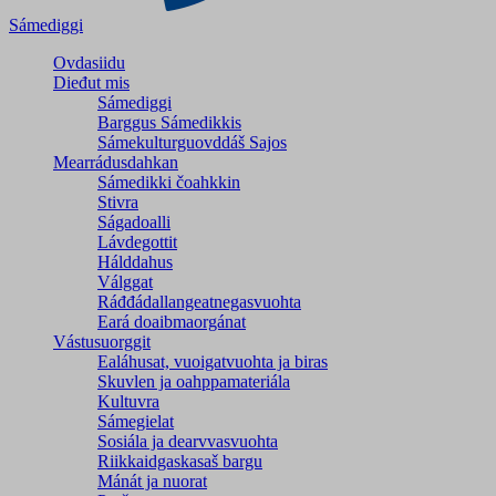
Sámediggi
Ovdasiidu
Dieđut mis
Sámediggi
Barggus Sámedikkis
Sámekulturguovddáš Sajos
Mearrádusdahkan
Sámedikki čoahkkin
Stivra
Ságadoalli
Lávdegottit
Hálddahus
Válggat
Ráđđádallangeatnegas­vuohta
Eará doaibmaorgánat
Vástusuorggit
Ealáhusat, vuoigatvuohta ja biras
Skuvlen ja oahppamateriála
Kultuvra
Sámegielat
Sosiála ja dearvvasvuohta
Riikkaidgaskasaš bargu
Mánát ja nuorat