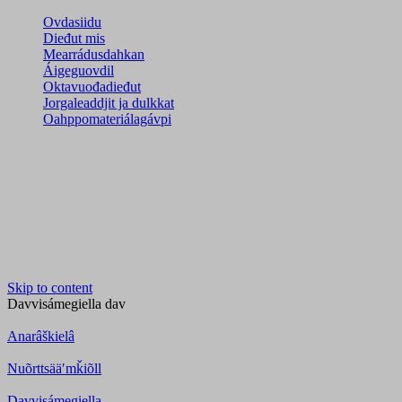
Ovdasiidu
Dieđut mis
Mearrádusdahkan
Áigeguovdil
Oktavuođadieđut
Jorgaleaddjit ja dulkkat
Oahppomateriálagávpi
Skip to content
Davvisámegiella
dav
Anarâškielâ
Nuõrttsääʹmǩiõll
Davvisámegiella