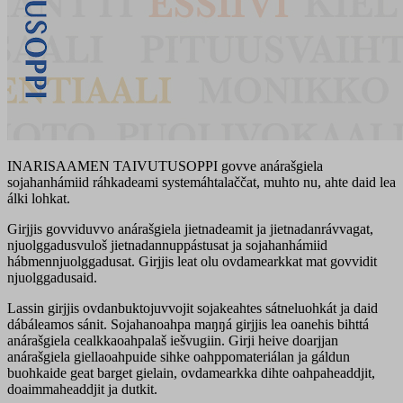
INARISAAMEN TAIVUTUSOPPI govve anárašgiela
sojahanhámiid ráhkadeami systemáhtalaččat, muhto nu, ahte daid lea
álki lohkat.
Girjjis govviduvvo anárašgiela jietnadeamit ja jietnadanrávvagat,
njuolggadusvuloš jietnadannuppástusat ja sojahanhámiid
hábmennjuolggadusat. Girjjis leat olu ovdamearkkat mat govvidit
njuolggadusaid.
Lassin girjjis ovdanbuktojuvvojit sojakeahtes sátneluohkát ja daid
dábáleamos sánit. Sojahanoahpa maŋŋá girjjis lea oanehis bihttá
anárašgiela cealkkaoahpalaš iešvugiin. Girji heive doarjjan
anárašgiela giellaoahpuide sihke oahppomateriálan ja gáldun
buohkaide geat barget gielain, ovdamearkka dihte oahpaheaddjit,
doaimmaheaddjit ja dutkit.