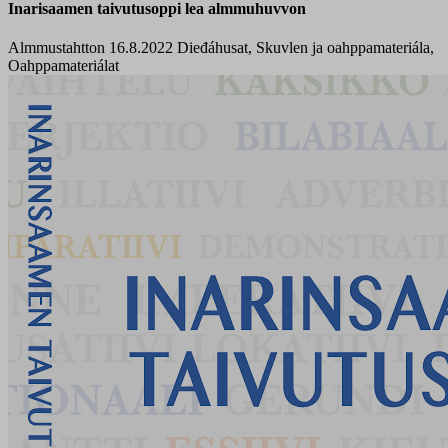
Inarisaamen taivutusoppi lea almmuhuvvon
Almmustahtton 16.8.2022
Dieđáhusat, Skuvlen ja oahppamateriála,
Oahppamateriálat