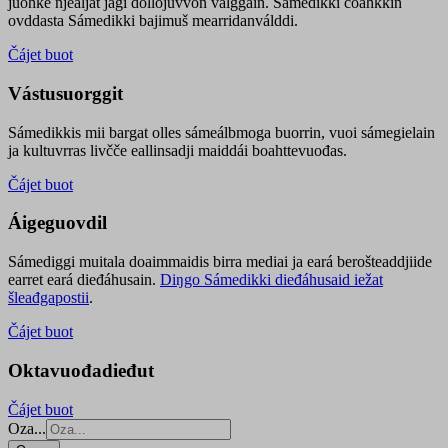
juohke njealját jagi dollojuvvon válggain. Sámedikki čoahkkin
ovddasta Sámedikki bajimuš mearridanválddi.
Čájet buot
Vástusuorggit
Sámedikkis mii bargat olles sámeálbmoga buorrin, vuoi sámegielain
ja kultuvrras livčče eallinsadji maiddái boahttevuođas.
Čájet buot
Áigeguovdil
Sámediggi muitala doaimmaidis birra mediai ja eará berošteaddjiide
earret eará dieđáhusain.
Diŋgo Sámedikki dieđáhusaid iežat
šleađgapostii
.
Čájet buot
Oktavuođadieđut
Čájet buot
Oza...