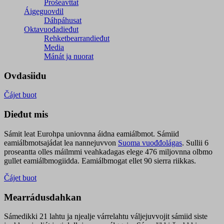
Prošeavttat
Áigeguovdil
Dáhpáhusat
Oktavuođadieđut
Rehketbearrandieđut
Media
Mánát ja nuorat
Ovdasiidu
Čájet buot
Dieđut mis
Sámit leat Eurohpa uniovnna áidna eamiálbmot. Sámiid
eamiálbmotsajádat lea nannejuvvon
Suoma vuođđolágas
. Sullii 6
proseantta olles máilmmi veahkadagas elege 476 miljovnna olbmo
gullet eamiálbmogiidda. Eamiálbmogat ellet 90 sierra riikkas.
Čájet buot
Mearrádusdahkan
Sámedikki 21 lahtu ja njealje várrelahtu váljejuvvojit sámiid siste