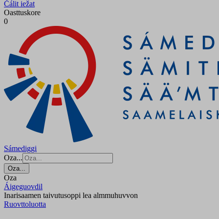
Čálit iežat
Oasttuskore
0
Sámediggi
Oza...
Oza...
Oza
Áigeguovdil
Inarisaamen taivutusoppi lea almmuhuvvon
Ruovttoluotta