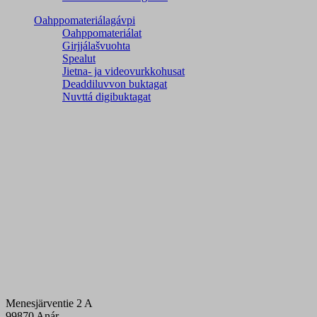
Oahppomateriálagávpi
Oahppomateriálat
Girjjálašvuohta
Spealut
Jietna- ja videovurkkohusat
Deaddiluvvon buktagat
Nuvttá digibuktagat
Menesjärventie 2 A
99870 Anár