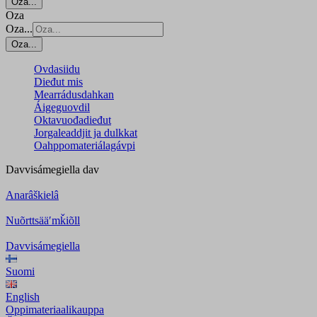
Oza...
Oza
Oza...
Oza...
Ovdasiidu
Dieđut mis
Mearrádusdahkan
Áigeguovdil
Oktavuođadieđut
Jorgaleaddjit ja dulkkat
Oahppomateriálagávpi
Davvisámegiella
dav
Anarâškielâ
Nuõrttsääʹmǩiõll
Davvisámegiella
Suomi
English
Oppimateriaalikauppa