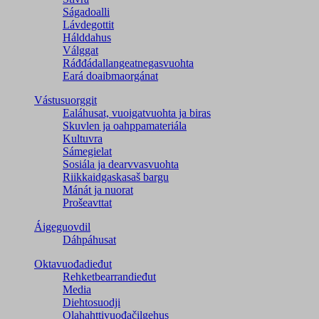
Ságadoalli
Lávdegottit
Hálddahus
Válggat
Ráđđádallangeatnegas­vuohta
Eará doaibmaorgánat
Vástusuorggit
Ealáhusat, vuoigatvuohta ja biras
Skuvlen ja oahppamateriála
Kultuvra
Sámegielat
Sosiála ja dearvvasvuohta
Riikkaidgaskasaš bargu
Mánát ja nuorat
Prošeavttat
Áigeguovdil
Dáhpáhusat
Oktavuođadieđut
Rehketbearrandieđut
Media
Diehtosuodji
Olahahttivuođačilgehus