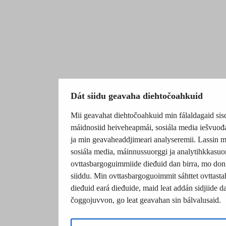
Dát siidu geavaha diehtočoahkuid
Mii geavahat diehtočoahkuid min fálaldagaid sis
máidnosiid heiveheapmái, sosiála media iešvuođ
ja min geavaheaddjimeari analyseremii. Lassin m
sosiála media, máinnussuorggi ja analytihkkasuo
ovttasbargoguimmiide dieđuid dan birra, mo don
siiddu. Min ovttasbargoguoimmit sáhttet ovttastah
dieđuid eará dieđuide, maid leat addán sidjiide da
čoggojuvvon, go leat geavahan sin bálvalusaid.