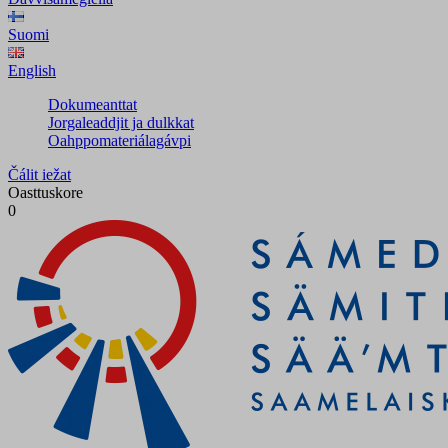
Suomi
English
Dokumeanttat
Jorgaleaddjit ja dulkkat
Oahppomateriálagávpi
Čálit iežat
Oasttuskore
0