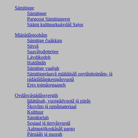
Sämitigge
Sämitigge
Pargoost Sämitiggeest
Säämi kulttuurkuávdáš Sajos
Miärádâstoohâm
Sämitige čuákkim
Stivrâ
Saavâjođetteijee
Lävdikodeh
Haldâttâh
Sämitige vaaljah
Sämitiggelaavâ miäldásâš oovtâsttoimâm- já
ráđádâllâmkenigâsvuotâ
Eres toimâorgaaneh
Ovdâsvástádâssyergih
Iäláttâsah, vuoigâdvuotâ já piirâs
Škovlim já oppâmateriaal
Kulttuur
Sämikielah
Sosiaal já tiervâsvuotâ
Aalmugijkoskâsâš pargo
Párnááh já nuorah