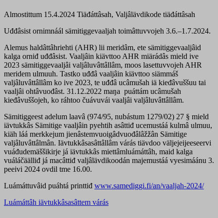
Almostittum 15.4.2024
Tiäđáttâsah, Valjâlävdikode tiäđáttâsah
Uđđâsist ornimnáál sämitiggevaaljah toimâttuvvojeh 3.6.–1.7.2024.
Alemus haldâttâhriehti (AHR) lii meridâm, ete sämitiggevaaljâid
kalga orniđ uđđâsist. Vaaljâin kiävttoo AHR miärádâs mield ive
2023 sämitiggevaaljâi valjâluvâttâllâm, moos lasettuvvojeh AHR
meridem ulmuuh. Tastko uđđâ vaaljâin kiävttoo siämmáš
valjâluvâttâllâm ko ive 2023, te uđđâ ucâmušah iä kieđâvuššuu tai
vaaljâi ohtâvuođâst. 31.12.2022 maŋa puáttám ucâmušah
kieđâvuššojeh, ko ráhtoo čuávuvái vaaljâi valjâluvâttâllâm.
Sämitiggeest adelum laavâ (974/95, nubástum 1279/02) 27 § mield
iävtukkâs Sämitige vaaljâin pyehtih asâttiđ ucemustáá kulmâ ulmuu,
kiäh láá merkkejum jienâstemvuoigâdvuođâlâžžân Sämitige
valjâluvâttâlmân. Iävtukkâsasâttâllâm várás tiävdoo väljejeijeeseervi
vuáđudemäššikirje já iävtukkâs miettâmluámáttâh, maid kalga
vuáláčäälliđ já macâttiđ valjâlävdikoodán majemustáá vyesimáánu 3.
peeivi 2024 ovdil tme 16.00.
Luámáttuvâid puáhtá printtiđ
www.samediggi.fi/an/vaaljah-2024/
Luámáttâh iävtukkâsasâttem várás