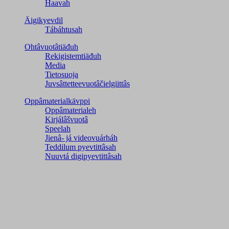
Haavah
Äigikyevdil
Tábáhtusah
Ohtâvuotâtiäđuh
Rekigistemtiäđuh
Media
Tietosuoja
Juvsâttetteevuotâčielgiittâs
Oppâmaterialkävppi
Oppâmaterialeh
Kirjálâšvuotâ
Speelah
Jienâ- já videovuárháh
Teddilum pyevtittâsah
Nuuvtá digipyevtittâsah