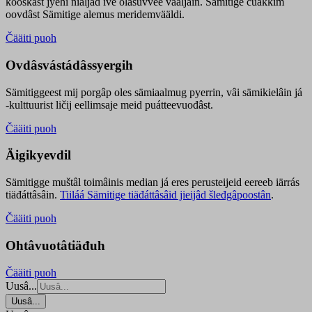
kooskâst jyehi niäljád ive olášuvvee vaaljâin. Sämitige čuákkim
oovdâst Sämitige alemus meridemvääldi.
Čääiti puoh
Ovdâsvástádâssyergih
Sämitiggeest mij porgâp oles sämiaalmug pyerrin, vâi sämikielâin já
-kulttuurist ličij eellimsaje meid puátteevuođâst.
Čääiti puoh
Äigikyevdil
Sämitigge muštâl toimâinis median já eres perusteijeid eereeb iärrás
tiäđáttâsâin.
Tiiláá Sämitige tiäđáttâsâid jieijâd šleđgâpoostân
.
Čääiti puoh
Ohtâvuotâtiäđuh
Čääiti puoh
Uusâ...
Uusâ...