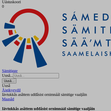
Uástuskoori
0
Sämitigge
Uusâ...
Uusâ...
Uusâ
Äigikyevdil
Iävtukkâs asâttem uđđâsist ornimnáál sämitige vaaljâin
Maasâd
Iävtukkâs asâttem uđđâsist ornimnáál sämitige vaaljâin