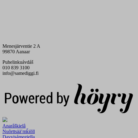
Menesjärventie 2 A
99870 Aanaar
Puhelinkuávdáš
010 839 3100
info@samediggi.fi
Digi- ja mainostoimisto Höyry Rovaniemi ja Oulu
Anarâškielâ
Nuõrttsääʹmǩiõll
Davvisámegiella