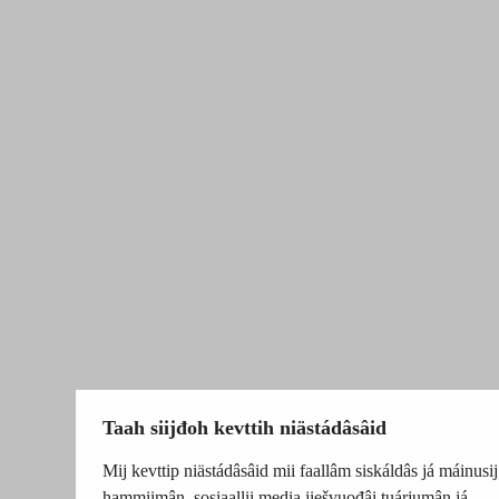
Taah siijđoh kevttih niästádâsâid
Mij kevttip niästádâsâid mii faallâm siskáldâs já máinusij
hammiimân, sosiaallii media jiešvuođâi tuárjumân já