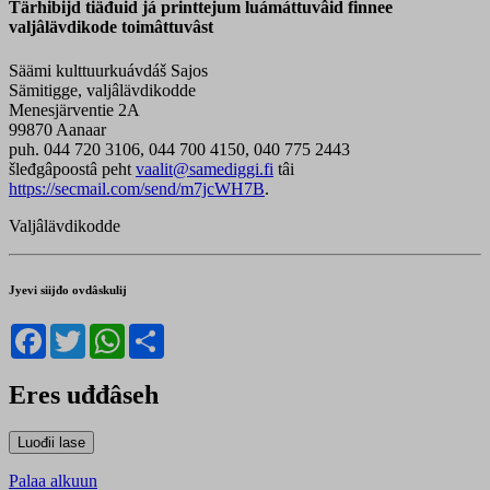
Tärhibijd tiäđuid já printtejum luámáttuvâid finnee
valjâlävdikode toimâttuvâst
Säämi kulttuurkuávdáš Sajos
Sämitigge, valjâlävdikodde
Menesjärventie 2A
99870 Aanaar
puh. 044 720 3106, 044 700 4150, 040 775 2443
šleđgâpoostâ peht
vaalit@samediggi.fi
tâi
https://secmail.com/send/m7jcWH7B
.
Valjâlävdikodde
Jyevi siijđo ovdâskulij
Facebook
Twitter
WhatsApp
Share
Eres uđđâseh
Palaa alkuun