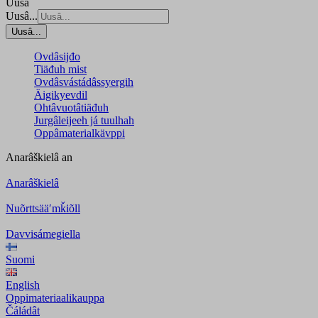
Uusâ
Uusâ...
Uusâ...
Ovdâsijđo
Tiäđuh mist
Ovdâsvástádâssyergih
Äigikyevdil
Ohtâvuotâtiäđuh
Jurgâleijeeh já tuulhah
Oppâmaterialkävppi
Anarâškielâ
an
Anarâškielâ
Nuõrttsääʹmǩiõll
Davvisámegiella
Suomi
English
Oppimateriaalikauppa
Čáládât