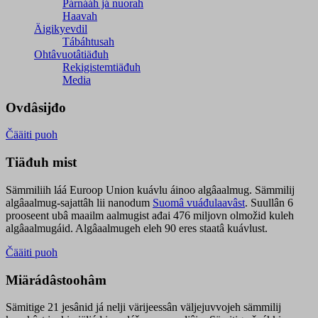
Párnááh já nuorah
Haavah
Äigikyevdil
Tábáhtusah
Ohtâvuotâtiäđuh
Rekigistemtiäđuh
Media
Ovdâsijđo
Čääiti puoh
Tiäđuh mist
Sämmiliih láá Euroop Union kuávlu áinoo algâaalmug. Sämmilij
algâaalmug-sajattâh lii nanodum
Suomâ vuáđulaavâst
. Suullân 6
prooseent ubâ maailm aalmugist ađai 476 miljovn olmožid kuleh
algâaalmugáid. Algâaalmugeh eleh 90 eres staatâ kuávlust.
Čääiti puoh
Miärádâstoohâm
Sämitige 21 jesânid já nelji värijeessân väljejuvvojeh sämmilij