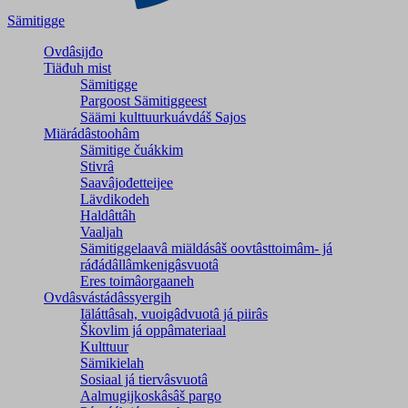
Sämitigge
Ovdâsijđo
Tiäđuh mist
Sämitigge
Pargoost Sämitiggeest
Säämi kulttuurkuávdáš Sajos
Miärádâstoohâm
Sämitige čuákkim
Stivrâ
Saavâjođetteijee
Lävdikodeh
Haldâttâh
Vaaljah
Sämitiggelaavâ miäldásâš oovtâsttoimâm- já
ráđádâllâmkenigâsvuotâ
Eres toimâorgaaneh
Ovdâsvástádâssyergih
Iäláttâsah, vuoigâdvuotâ já piirâs
Škovlim já oppâmateriaal
Kulttuur
Sämikielah
Sosiaal já tiervâsvuotâ
Aalmugijkoskâsâš pargo