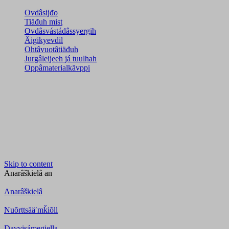
Ovdâsijđo
Tiäđuh mist
Ovdâsvástádâssyergih
Äigikyevdil
Ohtâvuotâtiäđuh
Jurgâleijeeh já tuulhah
Oppâmaterialkävppi
Skip to content
Anarâškielâ
an
Anarâškielâ
Nuõrttsääʹmǩiõll
Davvisámegiella