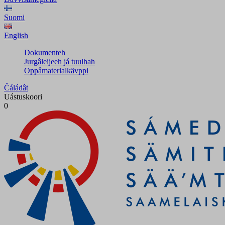
Suomi
English
Dokumenteh
Jurgâleijeeh já tuulhah
Oppâmaterialkävppi
Čáládât
Uástuskoori
0