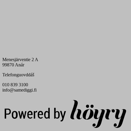
Menesjärventie 2 A
99870 Anár
Telefonguovddáš
010 839 3100
info@samediggi.fi
Digi- ja mainostoimisto Höyry Rovaniemi ja Oulu