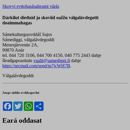
Skovvi evttohasásaheami várás
Dárkilut dieđuid ja skoviid oažžu válgalávdegotti
doaimmahagas
Sámekulturguovddáš Sajos
Sámediggi, válgalávdegoddi
Menesjärventie 2A,
99870 Anár
tel. 044 720 3106, 044 700 4150, 040 775 2443 dahje
šleađgapoasttain
vaalit@samediggi.fi
dahje
https://secmail.com/send/m7jcWH7B
.
Válgalávdegoddi
Juoge siiddu ovddosguvlui
Facebook
Twitter
WhatsApp
Share
Eará ođđasat