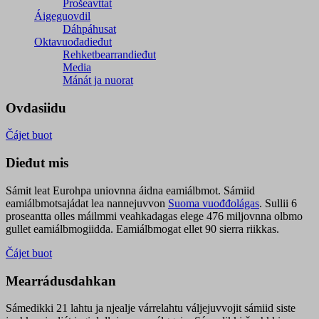
Prošeavttat
Áigeguovdil
Dáhpáhusat
Oktavuođadieđut
Rehketbearrandieđut
Media
Mánát ja nuorat
Ovdasiidu
Čájet buot
Dieđut mis
Sámit leat Eurohpa uniovnna áidna eamiálbmot. Sámiid
eamiálbmotsajádat lea nannejuvvon
Suoma vuođđolágas
. Sullii 6
proseantta olles máilmmi veahkadagas elege 476 miljovnna olbmo
gullet eamiálbmogiidda. Eamiálbmogat ellet 90 sierra riikkas.
Čájet buot
Mearrádusdahkan
Sámedikki 21 lahtu ja njealje várrelahtu váljejuvvojit sámiid siste