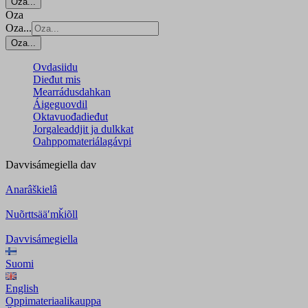
Oza...
Oza
Oza...
Oza...
Ovdasiidu
Dieđut mis
Mearrádusdahkan
Áigeguovdil
Oktavuođadieđut
Jorgaleaddjit ja dulkkat
Oahppomateriálagávpi
Davvisámegiella
dav
Anarâškielâ
Nuõrttsääʹmǩiõll
Davvisámegiella
Suomi
English
Oppimateriaalikauppa