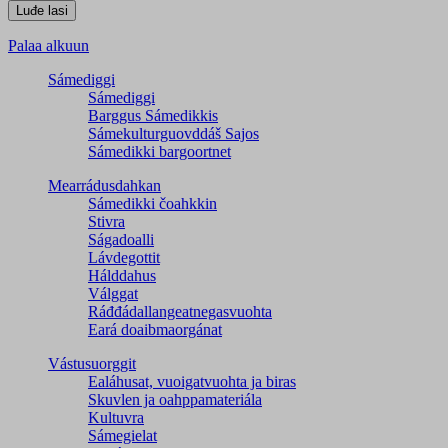
Palaa alkuun
Sámediggi
Sámediggi
Barggus Sámedikkis
Sámekulturguovddáš Sajos
Sámedikki bargoortnet
Mearrádusdahkan
Sámedikki čoahkkin
Stivra
Ságadoalli
Lávdegottit
Hálddahus
Válggat
Ráđđádallangeatnegas­vuohta
Eará doaibmaorgánat
Vástusuorggit
Ealáhusat, vuoigatvuohta ja biras
Skuvlen ja oahppamateriála
Kultuvra
Sámegielat