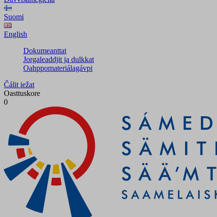
Suomi
English
Dokumeanttat
Jorgaleaddjit ja dulkkat
Oahppomateriálagávpi
Čálit iežat
Oasttuskore
0