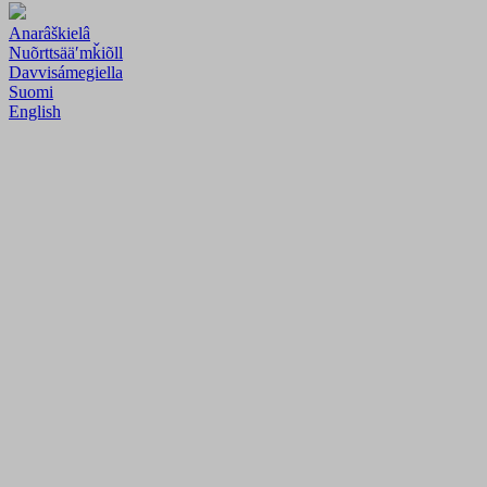
Anarâškielâ
Nuõrttsääʹmǩiõll
Davvisámegiella
Suomi
English