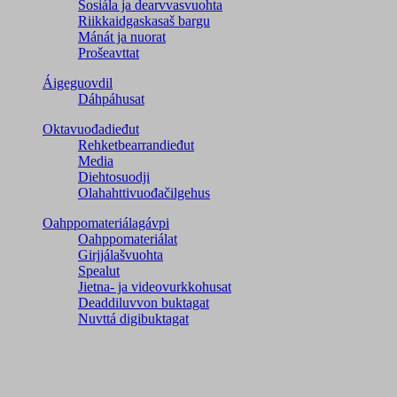
Sosiála ja dearvvasvuohta
Riikkaidgaskasaš bargu
Mánát ja nuorat
Prošeavttat
Áigeguovdil
Dáhpáhusat
Oktavuođadieđut
Rehketbearrandieđut
Media
Diehtosuodji
Olahahttivuođačilgehus
Oahppomateriálagávpi
Oahppomateriálat
Girjjálašvuohta
Spealut
Jietna- ja videovurkkohusat
Deaddiluvvon buktagat
Nuvttá digibuktagat