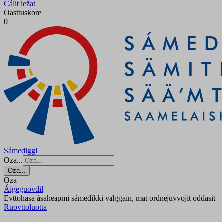
Čálit iežat
Oasttuskore
0
Sámediggi
Oza...
Oza...
Oza
Áigeguovdil
Evttohasa ásaheapmi sámedikki válggain, mat ordnejuvvojit ođđasit
Ruovttoluotta