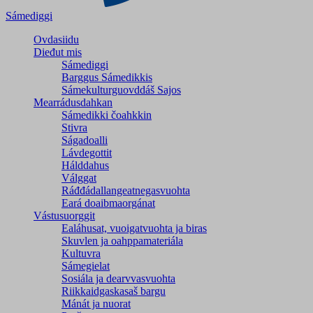
Sámediggi
Ovdasiidu
Dieđut mis
Sámediggi
Barggus Sámedikkis
Sámekulturguovddáš Sajos
Mearrádusdahkan
Sámedikki čoahkkin
Stivra
Ságadoalli
Lávdegottit
Hálddahus
Válggat
Ráđđádallangeatnegas­vuohta
Eará doaibmaorgánat
Vástusuorggit
Ealáhusat, vuoigatvuohta ja biras
Skuvlen ja oahppamateriála
Kultuvra
Sámegielat
Sosiála ja dearvvasvuohta
Riikkaidgaskasaš bargu
Mánát ja nuorat