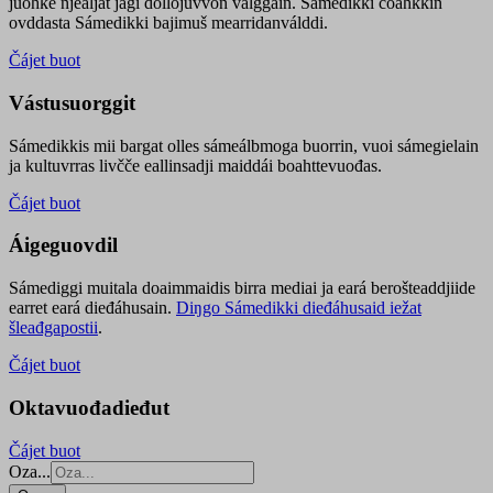
juohke njealját jagi dollojuvvon válggain. Sámedikki čoahkkin
ovddasta Sámedikki bajimuš mearridanválddi.
Čájet buot
Vástusuorggit
Sámedikkis mii bargat olles sámeálbmoga buorrin, vuoi sámegielain
ja kultuvrras livčče eallinsadji maiddái boahttevuođas.
Čájet buot
Áigeguovdil
Sámediggi muitala doaimmaidis birra mediai ja eará berošteaddjiide
earret eará dieđáhusain.
Diŋgo Sámedikki dieđáhusaid iežat
šleađgapostii
.
Čájet buot
Oktavuođadieđut
Čájet buot
Oza...