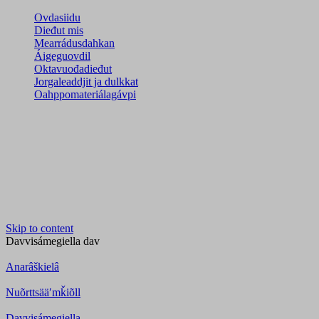
Ovdasiidu
Dieđut mis
Mearrádusdahkan
Áigeguovdil
Oktavuođadieđut
Jorgaleaddjit ja dulkkat
Oahppomateriálagávpi
Skip to content
Davvisámegiella
dav
Anarâškielâ
Nuõrttsääʹmǩiõll
Davvisámegiella