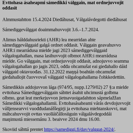
Evttohasa ásaheapmi sámedikki válggain, mat ordnejuvvojit
ođđasit
Almmustahtton 15.4.2024
Dieđáhusat, Válgalávdegotti dieđáhusat
Sámediggeválggat doaimmahuvvojit 3.6.–1.7.2024.
Alimus hálddahusriekti (AHR) lea mearridan ahte
sámediggeválggaid galgá ordnet ođđasit. Válggain geavahuvvo
AHR:i mearrádusa mielde jagi 2023 sámediggeválggaid
válgalogahallan, masa lasihuvvojit olbmot AHR:i mearrádusa
mielde. Go válggain, mat ordnejuvvojit ođđasit, adnojuvvo seamma
válgalogahallan go jagis 2023, ođđa ohcamušat eai gieđahallo dáid
válggaid oktavuođas. 31.12.2022 maŋŋá boahtán ohcamušat
gieđahallojit čuovvovaš válggaid válgalogahallama čohkkedettiin.
Sámedikkis addojuvvon lága (974/95, nupp.1279/02) 27 §:a mielde
evttohasa Sámediggeválggain sáhttet ásahit uhcimustá golbma
olbmo, geat leat merkejuvvon jietnavuoigadahtton sápmelažžan
Sámedikki válgalogahallamii. Evttohasásaheami várás devdojuvvojit
válljensearvvi vuođđudanáššegirji ja evttohasa miehtanskovvi, mat
máhcahuvvojit ovttas vuolláičállosiiguin válgalávdegoddái
maŋimustá miessemánu 3. beaivve 2024 dmu 16.00.
Skoviid sáhttá prentet
https://samediggi.fi/dav/valggat-2024/
.