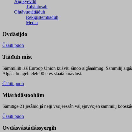
Äigikyevdil
Tábáhtusah
Ohtâvuotâtiäđuh
Rekigistemtiäđuh
Media
Ovdâsijđo
Čääiti puoh
Tiäđuh mist
Sämmiliih láá Euroop Union kuávlu áinoo algâaalmug. Sämmilij algâ
Algâaalmugeh eleh 90 eres staatâ kuávlust.
Čääiti puoh
Miärádâstoohâm
Sämitige 21 jesânid já nelji värijeessân väljejuvvojeh sämmilij koosk
Čääiti puoh
Ovdâsvástádâssyergih