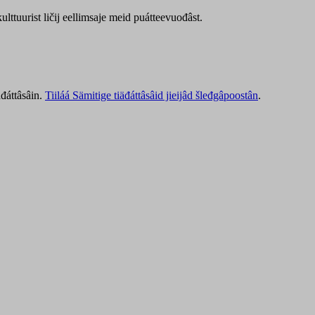
lttuurist ličij eellimsaje meid puátteevuođâst.
äđáttâsâin.
Tiiláá Sämitige tiäđáttâsâid jieijâd šleđgâpoostân
.