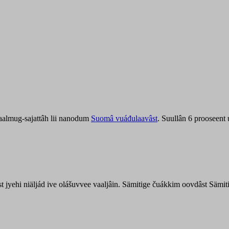
aalmug-sajattâh lii nanodum
Suomâ vuáđulaavâst
. Suullân 6 prooseent
âst jyehi niäljád ive olášuvvee vaaljâin. Sämitige čuákkim oovdâst Säm