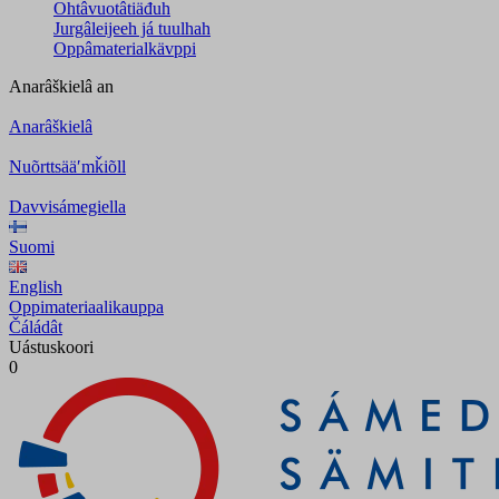
Ohtâvuotâtiäđuh
Jurgâleijeeh já tuulhah
Oppâmaterialkävppi
Anarâškielâ
an
Anarâškielâ
Nuõrttsääʹmǩiõll
Davvisámegiella
Suomi
English
Oppimateriaalikauppa
Čáládât
Uástuskoori
0