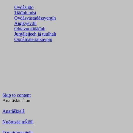
Ovdâsijđo
Tiäđuh mist
Ovdâsvástádâssyergih
Äigikyevdil
Ohtâvuotâtiäđuh
Jurgâleijeeh já tuulhah
Oppâmaterialkävppi
Skip to content
Anarâškielâ
an
Anarâškielâ
Nuõrttsääʹmǩiõll
Davvisámegiella