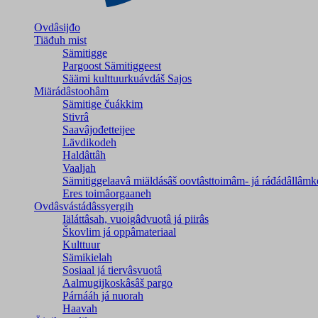
Ovdâsijđo
Tiäđuh mist
Sämitigge
Pargoost Sämitiggeest
Säämi kulttuurkuávdáš Sajos
Miärádâstoohâm
Sämitige čuákkim
Stivrâ
Saavâjođetteijee
Lävdikodeh
Haldâttâh
Vaaljah
Sämitiggelaavâ miäldásâš oovtâsttoimâm- já ráđádâllâmk
Eres toimâorgaaneh
Ovdâsvástádâssyergih
Iäláttâsah, vuoigâdvuotâ já piirâs
Škovlim já oppâmateriaal
Kulttuur
Sämikielah
Sosiaal já tiervâsvuotâ
Aalmugijkoskâsâš pargo
Párnááh já nuorah
Haavah