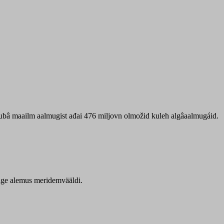
 ubâ maailm aalmugist ađai 476 miljovn olmožid kuleh algâaalmugáid.
itige alemus meridemvääldi.