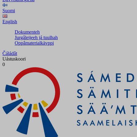
Suomi
English
Dokumenteh
Jurgâleijeeh já tuulhah
Oppâmaterialkävppi
Čáládât
Uástuskoori
0