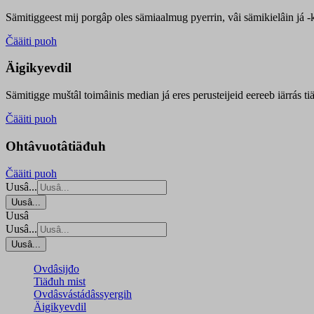
Sämitiggeest mij porgâp oles sämiaalmug pyerrin, vâi sämikielâin já -ku
Čääiti puoh
Äigikyevdil
Sämitigge muštâl toimâinis median já eres perusteijeid eereeb iärrás ti
Čääiti puoh
Ohtâvuotâtiäđuh
Čääiti puoh
Uusâ...
Uusâ...
Uusâ
Uusâ...
Uusâ...
Ovdâsijđo
Tiäđuh mist
Ovdâsvástádâssyergih
Äigikyevdil