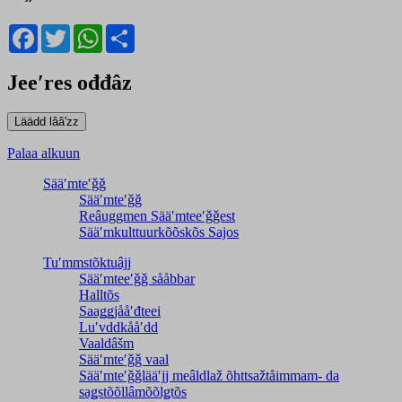
Facebook
Twitter
WhatsApp
Share
Jeeʹres ođđâz
Palaa alkuun
Sääʹmteʹǧǧ
Sääʹmteʹǧǧ
Reâuggmen Sääʹmteeʹǧǧest
Sääʹmkulttuurkõõskõs Sajos
Tuʹmmstõktuâjj
Sääʹmteeʹǧǧ sååbbar
Halltõs
Saaǥǥjååʹđteei
Luʹvddkååʹdd
Vaaldâšm
Sääʹmteʹǧǧ vaal
Sääʹmteʹǧǧlääʹjj meâldlaž õhttsažtåimmam- da
saǥstõõllâmõõlǥtõs