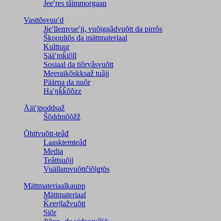
Jeeʹres tåimmorgaan
Vasttõsvuuʹd
Jieʹllemvueʹjj, vuõiggâdvuõtt da pirrõs
Škooultõs da mättmateriaal
Kulttuur
Sääʹmǩiõll
Sosiaal da tiõrvâsvuõtt
Meeraikõskksaž tuâjj
Päärna da nuõr
Haʹŋǩǩõõzz
Ääiʹjpoddsaž
Šõddmõõžž
Õhttvuõtt-teâđ
Laasktemteâđ
Media
Teâttsuõjj
Vuällamvuõttčiõlǥtõs
Mättmateriaalkaupp
Mättmateriaal
Ǩeerjlažvuõtt
Siõr