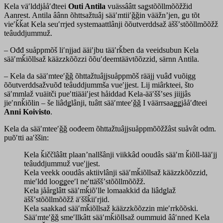
Kela väʹlddjååʹđteei
Outi Antila
vuässââtt saǥstõõllmõõžžid
Aanrest. Antila âânn õhttsažtuâj sääʹmtiiʹǧǧin vääžnʼjen, ǥu tõt
vieʹǩǩat Kela seuʹrrjed systemaattlânji õõutverddsaž äššʼstõõllmõõžž
teâuddjummuž.
– Ođđ suåppmõš liʹnjjad ääiʹjbu tääʹrǩben da veeidsubun Kela
sääʹmǩiõllsaž kääzzkõõzzi õõuʹdeemtäävtõõzzid, särnn Antila.
– Kela da sääʹmteeʹǧǧ õhttažtuâjjsuåppmõš rääjj vuâđ vuõigg
õõutverddsažvuõđ teâuddjummša vueʹjjest. Lij miârkteei, što
säʹmmlaž vuäitči pueʹttiääiʹjest håiddad Kela-ääʹššʼses jiijjâs
jieʹnnǩiõlin – še liâdǥlânji, tuâtt sääʹmteeʹǧǧ I väärrsaaǥǥjååʹđteei
Anni Koivisto
.
Kela da sääʹmteeʹǧǧ oođeem õhttažtuâjjsuåppmõõžžâst suåvât odm.
puõʹtti aaʹššin:
Kela ǩiččlââtt plaanʼnallšânji viikkâd ooudâs sääʹm ǩiõll-lääʹjj
teâuddjummuž vueʹjjest.
Kela veekk ooudâs aktiivlânji sääʹmǩiõllsaž kääzzkõõzzid,
mieʹldd looǥǥeeʹl neʹttäššʼstõõllmõõžž.
Kela jåårǥlâtt sääʹmǩiõʹlle lomaakkid da liâdǥlaž
äššʼstõõllmõõžž äʹššǩiiʹrjid.
Kela saakkad sääʹmǩiõllsaž kääzzkõõzzin mieʹrrkõõski.
Sääʹmteʹǧǧ smeʹllkâtt sääʹmǩiõllsaž oummuid ââʹnned Kela