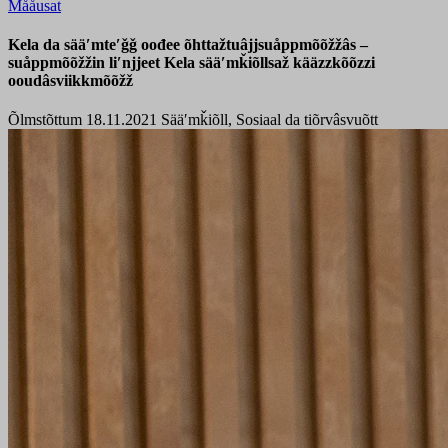
Mååusat
Kela da sääʹmteʹǧǧ oođee õhttažtuâjjsuåppmõõžžâs –
suåppmõõžžin liʹnjjeet Kela sääʹmǩiõllsaž kääzzkõõzzi
ooudâsviikkmõõžž
Õlmstõttum 18.11.2021
Sääʹmǩiõll, Sosiaal da tiõrvâsvuõtt