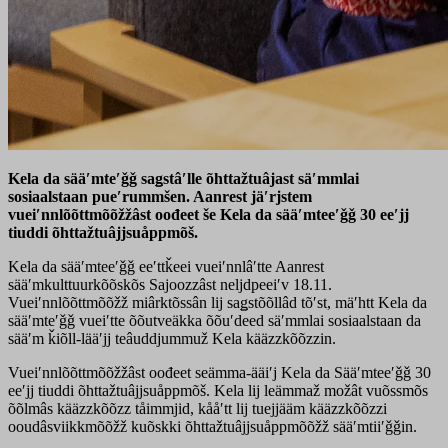
Kela da sääʹmteʹǧǧ saǥstâʹlle õhttažtuâjast säʹmmlai
sosiaalstaan pueʹrummšen. Aanrest jäʹrjstem
vueiʹnnlõõttmõõžžâst oođeet še Kela da sääʹmteeʹǧǧ 30 eeʹjj
tiuddi õhttažtuâjjsuåppmõš.
Kela da sääʹmteeʹǧǧ eeʹttǩeei vueiʹnnlâʹtte Aanrest
sääʹmkulttuurkõõskõs Sajoozzâst neljdpeeiʹv 18.11.
Vueiʹnnlõõttmõõžž miârktõssân lij saǥstõõllâd tõʹst, mäʹhtt Kela da
sääʹmteʹǧǧ vueiʹtte õõutveäkka õõuʹdeed säʹmmlai sosiaalstaan da
sääʹm ǩiõll-lääʹjj teâuddjummuž Kela kääzzkõõzzin.
Vueiʹnnlõõttmõõžžâst oođeet seämma-ääiʹj Kela da Sääʹmteeʹǧǧ 30
eeʹjj tiuddi õhttažtuâjjsuåppmõš. Kela lij leämmaž možât vuõssmõs
õõlmâs kääzzkõõzz tåimmjid, kååʹtt lij tuejjääm kääzzkõõzzi
ooudâsviikkmõõžž kuõskki õhttažtuâjjsuåppmõõžž sääʹmtiiʹǧǧin.