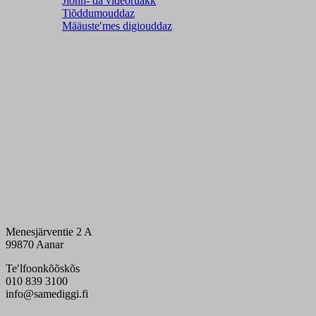
Jiõnn- da videoruâkk
Tiõddumouddaz
Määusteʹmes digiouddaz
Menesjärventie 2 A
99870 Aanar
Teʹlfoonkõõskõs
010 839 3100
info@samediggi.fi
Digi- ja mainostoimisto Höyry Rovaniemi ja Oulu