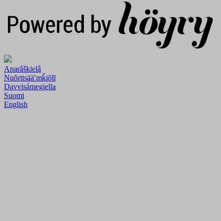
Anarâškielâ
Nuõrttsääʹmǩiõll
Davvisámegiella
Suomi
English