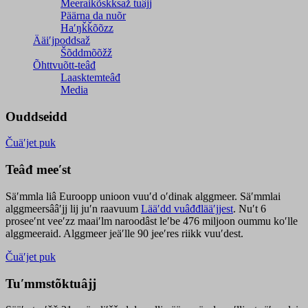
Meeraikõskksaž tuâjj
Päärna da nuõr
Haʹŋǩǩõõzz
Ääiʹjpoddsaž
Šõddmõõžž
Õhttvuõtt-teâđ
Laasktemteâđ
Media
Ouddseidd
Čuäʹjet puk
Teâđ meeʹst
Säʹmmla liâ Euroopp unioon vuuʹd oʹdinak alggmeer. Säʹmmlai
alggmeersââʹjj lij juʹn raavuum
Lääʹdd vuâđđlääʹjjest
. Nuʹt 6
proseeʹnt veeʹzz maaiʹlm naroodâst leʹbe 476 miljoon oummu koʹlle
alggmeeraid. Alggmeer jeäʹlle 90 jeeʹres riikk vuuʹdest.
Čuäʹjet puk
Tuʹmmstõktuâjj