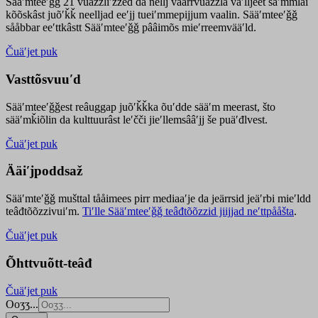
Sääʹmteeʹǧǧ 21 vuäzzliʹžžed da nellj väärrvuäzzla vaʹlljeet säʹmmlai
kõõskâst juõʹǩǩ neelljad eeʹjj tueiʹmmepijjum vaalin. Sääʹmteeʹǧǧ
sååbbar eeʹttkâstt Sääʹmteeʹǧǧ pââimõs mieʹrreemvääʹld.
Čuäʹjet puk
Vasttõsvuuʹd
Sääʹmteeʹǧǧest
reâuggap
juõʹǩǩka
õuʹdde
sääʹm meer
ast
, što
sääʹmǩiõlin da kulttuurâst leʹčči jieʹllemsââʹjj še puäʹđlvest.
Čuäʹjet puk
Ääiʹjpoddsaž
Sääʹmteʹǧǧ mušttal tååimees pirr mediaaʹje da jeärrsid jeäʹrbi mieʹldd
teâđtõõzzivuiʹm.
Tiʹlle Sääʹmteeʹǧǧ teâđtõõzzid jiijjad neʹttpååšta
.
Čuäʹjet puk
Õhttvuõtt-teâđ
Čuäʹjet puk
Ooʒʒ...