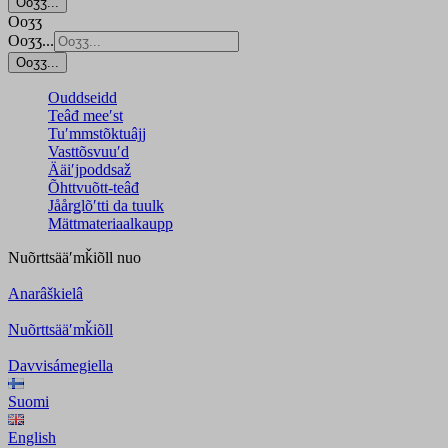
Ooʒʒ...
Ooʒʒ
Ooʒʒ...
Ooʒʒ...
Ouddseidd
Teâđ meeʹst
Tuʹmmstõktuâjj
Vasttõsvuuʹd
Ääiʹjpoddsaž
Õhttvuõtt-teâđ
Jåårǥlõʹtti da tuulk
Mättmateriaalkaupp
Nuõrttsääʹmǩiõll
nuo
Anarâškielâ
Nuõrttsääʹmǩiõll
Davvisámegiella
Suomi
English