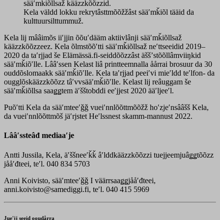
sääʹmǩiõllsaž kääzzkõõzzid.
Kela väldd lokku rekrytâsttmõõžžâst sääʹmǩiõl tääid da
kulttuursilttummuž.
Kela lij mââimõs iiʹjjin õõuʹdääm aktiivlânji sääʹmǩiõllsaž
kääzzkõõzzeez. Kela õlmstõõʹtti sääʹmǩiõllsaž neʹttseeidid 2019–
2020 da taʹrjjad še Elämässä.fi-seiddõõzzâst äššʼstõõllâmviiŋkid
sääʹmǩiõʹlle. Lââʹssen Kelast liâ printteemnalla åårrai brosuur da 30
ouddõslomaakk sääʹmǩiõʹlle. Kela taʹrjjad peeiʹvi mieʹldd teʹlfon- da
ougglõskääzzkõõzz tâʹvvsääʹmǩiõʹlle. Kelast lij reâuggam še
sääʹmǩiõllsa saaǥǥtem äʹšštobddi eeʹjjest 2020 ääʹljeeʹl.
Puõʹtti Kela da sääʹmteeʹǧǧ vueiʹnnlõõttmõõžž hoʹzjeʹnsââšš Kela,
da vueiʹnnlõõttmõš jäʹrjstet Heʹlssnest skamm-mannust 2022.
Lââʹssteâđ mediaaʹje
Antti Jussila, Kela, äʹššneeʹǩǩ âʹlddkääzzkõõzzi tuejjeemjuâǥǥtõõzz
jååʹđteei, teʹl. 040 834 5703
Anni Koivisto, sääʹmteeʹǧǧ I väärrsaaǥǥjååʹđteei,
anni.koivisto@samediggi.fi, teʹl. 040 415 5969
Jueʹjj seeid ooudårra