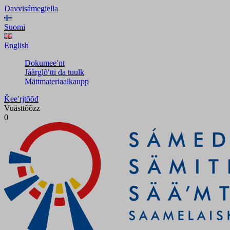
Davvisámegiella
Suomi
English
Dokumeeʹnt
Jåårǥlõʹtti da tuulk
Mättmateriaalkaupp
Ǩeeʹrjtõõđ
Vuästtõõzz
0