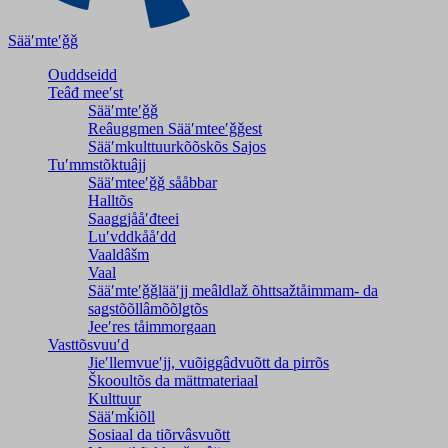
Sääʹmteʹǧǧ
Ouddseidd
Teâđ meeʹst
Sääʹmteʹǧǧ
Reâuggmen Sääʹmteeʹǧǧest
Sääʹmkulttuurkõõskõs Sajos
Tuʹmmstõktuâjj
Sääʹmteeʹǧǧ sååbbar
Halltõs
Saaǥǥjååʹđteei
Luʹvddkååʹdd
Vaaldâšm
Vaal
Sääʹmteʹǧǧlääʹjj meâldlaž õhttsažtåimmam- da
saǥstõõllâmõõlǥtõs
Jeeʹres tåimmorgaan
Vasttõsvuuʹd
Jieʹllemvueʹjj, vuõiggâdvuõtt da pirrõs
Škooultõs da mättmateriaal
Kulttuur
Sääʹmǩiõll
Sosiaal da tiõrvâsvuõtt