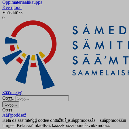
Oppimateriaalikauppa
Ǩeeʹrjtõõđ
Vuästtõõzz
0
Sääʹmteʹǧǧ
Ooʒʒ...
Ooʒʒ...
Ooʒʒ
Ääiʹjpoddsaž
Kela da sääʹmteʹǧǧ oođee õhttažtuâjjsuåppmõõžžâs – suåppmõõžžin
liʹnjjeet Kela sääʹmǩiõllsaž kääzzkõõzzi ooudâsviikkmõõžž