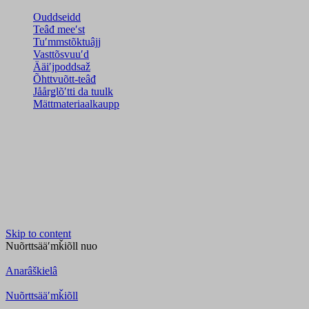
Ouddseidd
Teâđ meeʹst
Tuʹmmstõktuâjj
Vasttõsvuuʹd
Ääiʹjpoddsaž
Õhttvuõtt-teâđ
Jåårǥlõʹtti da tuulk
Mättmateriaalkaupp
Skip to content
Nuõrttsääʹmǩiõll
nuo
Anarâškielâ
Nuõrttsääʹmǩiõll