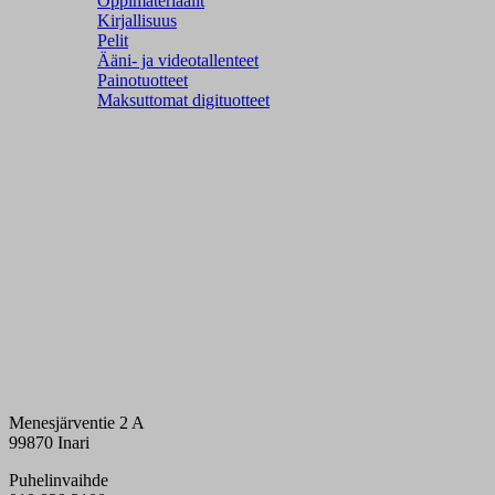
Oppimateriaalit
Kirjallisuus
Pelit
Ääni- ja videotallenteet
Painotuotteet
Maksuttomat digituotteet
Menesjärventie 2 A
99870 Inari
Puhelinvaihde