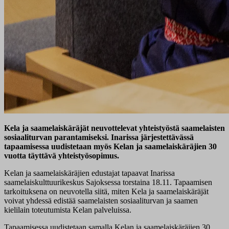
Kela ja saamelaiskäräjät neuvottelevat yhteistyöstä saamelaisten
sosiaaliturvan parantamiseksi. Inarissa järjestettävässä
tapaamisessa uudistetaan myös Kelan ja saamelaiskäräjien 30
vuotta täyttävä yhteistyösopimus.
Kelan ja saamelaiskäräjien edustajat tapaavat Inarissa
saamelaiskulttuurikeskus Sajoksessa torstaina 18.11. Tapaamisen
tarkoituksena on neuvotella siitä, miten Kela ja saamelaiskäräjät
voivat yhdessä edistää saamelaisten sosiaaliturvan ja saamen
kielilain toteutumista Kelan palveluissa.
Tapaamisessa uudistetaan samalla Kelan ja saamelaiskäräjien 30