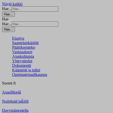
Näytä kaikki
Hae...
Hae...
Hae
Hae...
Hae...
Etusivu
Saamelaiskäräjät
Päätöksenteko
Vastuualueet
Ajankohtaista
Yhteystiedot
Dokumentit
Kääntäjät ja tulkit
Oppimateriaalikauppa
Suomi
fi
Anarâškielâ
Nuõrttsääʹmǩiõll
Davvisámegiella