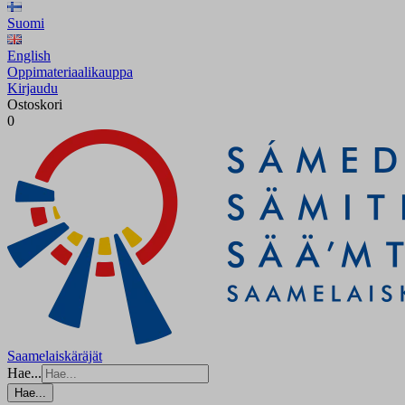
Suomi
English
Oppimateriaalikauppa
Kirjaudu
Ostoskori
0
Saamelaiskäräjät
Hae...
Hae...