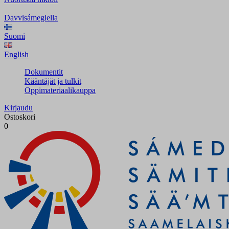
Davvisámegiella
Suomi
English
Dokumentit
Kääntäjät ja tulkit
Oppimateriaalikauppa
Kirjaudu
Ostoskori
0