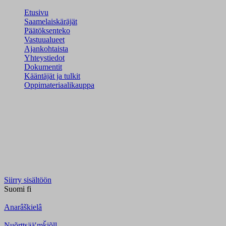
Etusivu
Saamelaiskäräjät
Päätöksenteko
Vastuualueet
Ajankohtaista
Yhteystiedot
Dokumentit
Kääntäjät ja tulkit
Oppimateriaalikauppa
Siirry sisältöön
Suomi
fi
Anarâškielâ
Nuõrttsääʹmǩiõll