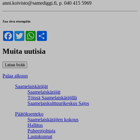
anni.koivisto@samediggi.fi, p. 040 415 5969
Jaa sivu eteenpäin
Facebook
Twitter
WhatsApp
Share
Muita uutisia
Palaa alkuun
Saamelaiskäräjät
Saamelaiskäräjät
Töissä Saamelaiskäräjillä
Saamelaiskulttuuri­keskus Sajos
Päätöksenteko
Saamelaiskäräjien kokous
Hallitus
Puheenjohtaja
Lautakunnat