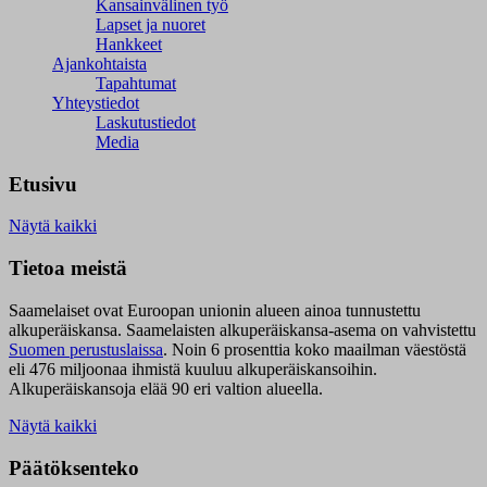
Kansainvälinen työ
Lapset ja nuoret
Hankkeet
Ajankohtaista
Tapahtumat
Yhteystiedot
Laskutustiedot
Media
Etusivu
Näytä kaikki
Tietoa meistä
Saamelaiset ovat Euroopan unionin alueen ainoa tunnustettu
alkuperäiskansa. Saamelaisten alkuperäiskansa-asema on vahvistettu
Suomen perustuslaissa
.
Noin 6 prosenttia koko maailman väestöstä
eli 476 miljoonaa ihmistä kuuluu alkuperäiskansoihin.
Alkuperäiskansoja elää 90 eri valtion alueella.
Näytä kaikki
Päätöksenteko