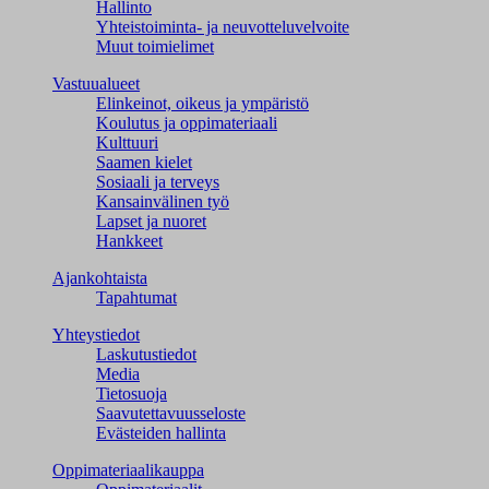
Hallinto
Yhteistoiminta- ja neuvotteluvelvoite
Muut toimielimet
Vastuualueet
Elinkeinot, oikeus ja ympäristö
Koulutus ja oppimateriaali
Kulttuuri
Saamen kielet
Sosiaali ja terveys
Kansainvälinen työ
Lapset ja nuoret
Hankkeet
Ajankohtaista
Tapahtumat
Yhteystiedot
Laskutustiedot
Media
Tietosuoja
Saavutettavuusseloste
Evästeiden hallinta
Oppimateriaalikauppa