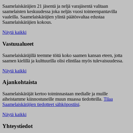
Saamelaiskäräjien 21 jäsentä ja neljä varajäsentä valitaan
saamelaisten keskuudessa joka neljäs vuosi toimeenpantavilla
vaaleilla. Saamelaiskäräjien ylintä päätösvaltaa edustaa
Saamelaiskäräjien kokous.
Näytä kaikki
Vastuualueet
Saamelaiskäräjillä t
eemme töitä koko saamen kansan eteen, jotta
saamen kielillä ja kulttuurilla olisi elintilaa myös tulevaisuudessa.
Näytä kaikki
Ajankohtaista
Saamelaiskäräjät kertoo toiminnastaan medialle ja muille
aiheistamme kiinnostuneille muun muassa tiedotteilla.
Tilaa
Saamelaiskäräjien tiedotteet sähköpostiisi
.
Näytä kaikki
Yhteystiedot