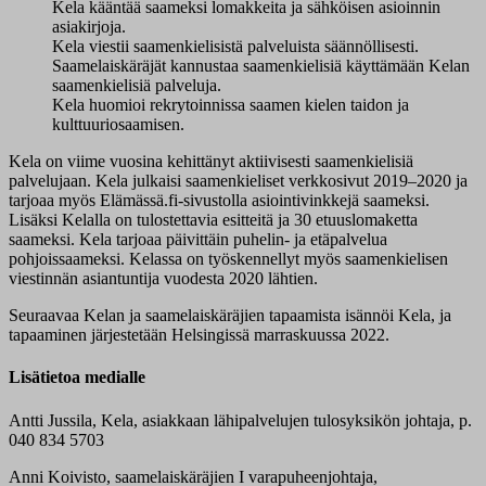
Kela kääntää saameksi lomakkeita ja sähköisen asioinnin
asiakirjoja.
Kela viestii saamenkielisistä palveluista säännöllisesti.
Saamelaiskäräjät kannustaa saamenkielisiä käyttämään Kelan
saamenkielisiä palveluja.
Kela huomioi rekrytoinnissa saamen kielen taidon ja
kulttuuriosaamisen.
Kela on viime vuosina kehittänyt aktiivisesti saamenkielisiä
palvelujaan. Kela julkaisi saamenkieliset verkkosivut 2019–2020 ja
tarjoaa myös Elämässä.fi-sivustolla asiointivinkkejä saameksi.
Lisäksi Kelalla on tulostettavia esitteitä ja 30 etuuslomaketta
saameksi. Kela tarjoaa päivittäin puhelin- ja etäpalvelua
pohjoissaameksi. Kelassa on työskennellyt myös saamenkielisen
viestinnän asiantuntija vuodesta 2020 lähtien.
Seuraavaa Kelan ja saamelaiskäräjien tapaamista isännöi Kela, ja
tapaaminen järjestetään Helsingissä marraskuussa 2022.
Lisätietoa medialle
Antti Jussila, Kela, asiakkaan lähipalvelujen tulosyksikön johtaja, p.
040 834 5703
Anni Koivisto, saamelaiskäräjien I varapuheenjohtaja,