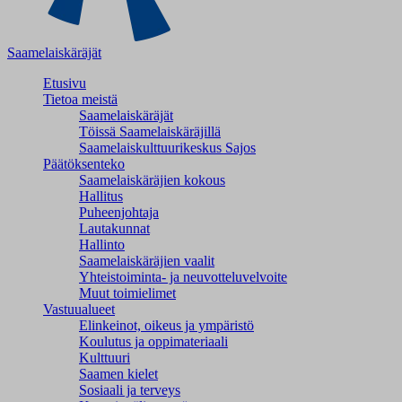
Saamelaiskäräjät
Etusivu
Tietoa meistä
Saamelaiskäräjät
Töissä Saamelaiskäräjillä
Saamelaiskulttuuri­keskus Sajos
Päätöksenteko
Saamelaiskäräjien kokous
Hallitus
Puheenjohtaja
Lautakunnat
Hallinto
Saamelaiskäräjien vaalit
Yhteistoiminta- ja neuvotteluvelvoite
Muut toimielimet
Vastuualueet
Elinkeinot, oikeus ja ympäristö
Koulutus ja oppimateriaali
Kulttuuri
Saamen kielet
Sosiaali ja terveys