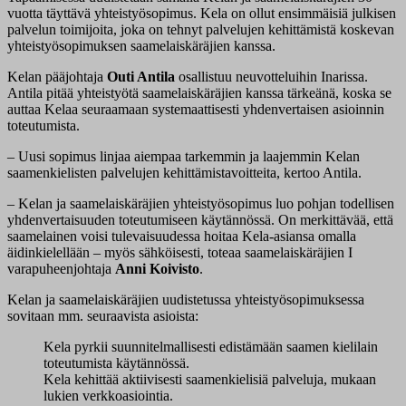
vuotta täyttävä yhteistyösopimus. Kela on ollut ensimmäisiä julkisen
palvelun toimijoita, joka on tehnyt palvelujen kehittämistä koskevan
yhteistyösopimuksen saamelaiskäräjien kanssa.
Kelan pääjohtaja
Outi Antila
osallistuu neuvotteluihin Inarissa.
Antila pitää yhteistyötä saamelaiskäräjien kanssa tärkeänä, koska se
auttaa Kelaa seuraamaan systemaattisesti yhdenvertaisen asioinnin
toteutumista.
– Uusi sopimus linjaa aiempaa tarkemmin ja laajemmin Kelan
saamenkielisten palvelujen kehittämistavoitteita, kertoo Antila.
– Kelan ja saamelaiskäräjien yhteistyösopimus luo pohjan todellisen
yhdenvertaisuuden toteutumiseen käytännössä. On merkittävää, että
saamelainen voisi tulevaisuudessa hoitaa Kela-asiansa omalla
äidinkielellään – myös sähköisesti, toteaa saamelaiskäräjien I
varapuheenjohtaja
Anni Koivisto
.
Kelan ja saamelaiskäräjien uudistetussa yhteistyösopimuksessa
sovitaan mm. seuraavista asioista:
Kela pyrkii suunnitelmallisesti edistämään saamen kielilain
toteutumista käytännössä.
Kela kehittää aktiivisesti saamenkielisiä palveluja, mukaan
lukien verkkoasiointia.