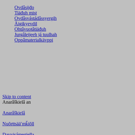
Ovdâsijđo
Tiäđuh mist
Ovdâsvástádâssyergih
Äigikyevdil
Ohtâvuotâtiäđuh
Jurgâleijeeh já tuulhah
Oppâmaterialkävppi
Skip to content
Anarâškielâ
an
Anarâškielâ
Nuõrttsääʹmǩiõll
Davvisámegiella