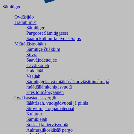
Sämitigge
Ovdâsijđo
Tiäđuh mist
Sämitigge
Pargoost Sämitiggeest
Säämi kulttuurkuávdáš Sajos
Miärádâstoohâm
Sämitige čuákkim
Stivrâ
Saavâjođetteijee
Lävdikodeh
Haldâttâh
Vaaljah
Sämitiggelaavâ miäldásâš oovtâsttoimâm- já
ráđádâllâmkenigâsvuotâ
Eres toimâorgaaneh
Ovdâsvástádâssyergih
Iäláttâsah, vuoigâdvuotâ já piirâs
Škovlim já oppâmateriaal
Kulttuur
Sämikielah
Sosiaal já tiervâsvuotâ
Aalmugijkoskâsâš pargo