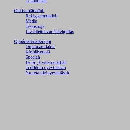
Tábáhtusah
Ohtâvuotâtiäđuh
Rekigistemtiäđuh
Media
Tietosuoja
Juvsâttetteevuotâčielgiittâs
Oppâmaterialkävppi
Oppâmaterialeh
Kirjálâšvuotâ
Speelah
Jienâ- já videovuárháh
Teddilum pyevtittâsah
Nuuvtá digipyevtittâsah