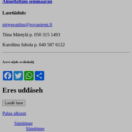
Almottâttâm seminaarân
Lasetiäđuh:
girjegeaidnu@rovaniemi.fi
Tiina Mäntylä p. 050 315 1493
Karoliina Juhola p. 040 587 6122
Jyevi siijđo ovdâskulij
Facebook
Twitter
WhatsApp
Share
Eres uđđâseh
Palaa alkuun
Sämitigge
Sämitigge