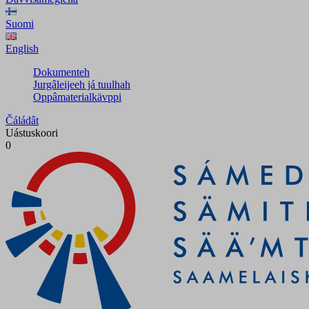
Suomi
English
Dokumenteh
Jurgâleijeeh já tuulhah
Oppâmaterialkävppi
Čáládât
Uástuskoori
0