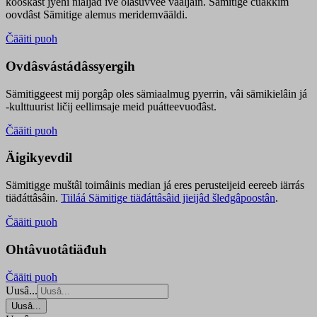
kooskâst jyehi niäljád ive olášuvvee vaaljâin. Sämitige čuákkim
oovdâst Sämitige alemus meridemvääldi.
Čääiti puoh
Ovdâsvástádâssyergih
Sämitiggeest mij porgâp oles sämiaalmug pyerrin, vâi sämikielâin já
-kulttuurist ličij eellimsaje meid puátteevuođâst.
Čääiti puoh
Äigikyevdil
Sämitigge muštâl toimâinis median já eres perusteijeid eereeb iärrás
tiäđáttâsâin.
Tiiláá Sämitige tiäđáttâsâid jieijâd šleđgâpoostân
.
Čääiti puoh
Ohtâvuotâtiäđuh
Čääiti puoh
Uusâ...
Uusâ...