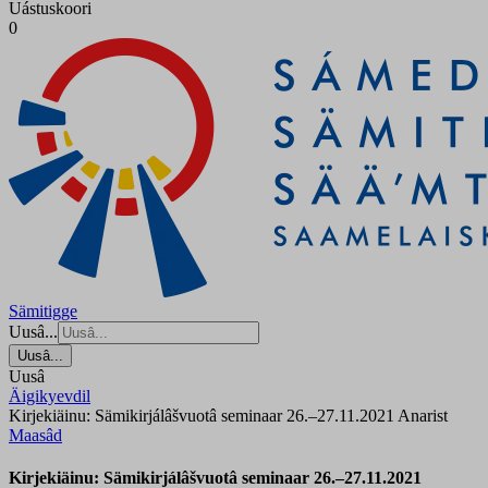
Uástuskoori
0
Sämitigge
Uusâ...
Uusâ...
Uusâ
Äigikyevdil
Kirjekiäinu: Sämikirjálâšvuotâ seminaar 26.–27.11.2021 Anarist
Maasâd
Kirjekiäinu: Sämikirjálâšvuotâ seminaar 26.–27.11.2021