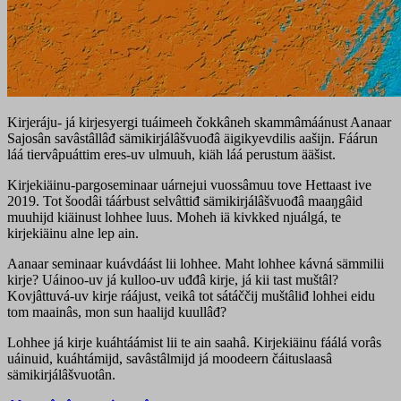
Kirjeráju- já kirjesyergi tuáimeeh čokkâneh skammâmáánust Aanaar
Sajosân savâstâllâđ sämikirjálâšvuođâ äigikyevdilis aašijn. Fáárun
láá tiervâpuáttim eres-uv ulmuuh, kiäh láá perustum ääšist.
Kirjekiäinu-pargoseminaar uárnejui vuossâmuu tove Hettaast ive
2019. Tot šoodâi táárbust selvâttiđ sämikirjálâšvuođâ maaŋgâid
muuhijd kiäinust lohhee luus. Moheh iä kivkked njuálgá, te
kirjekiäinu alne lep ain.
Aanaar seminaar kuávdáást lii lohhee. Maht lohhee kávná sämmilii
kirje? Uáinoo-uv já kulloo-uv uđđâ kirje, já kii tast muštâl?
Kovjâttuvá-uv kirje ráájust, veikâ tot sátáččij muštâliđ lohhei eidu
tom maainâs, mon sun haalijd kuullâđ?
Lohhee já kirje kuáhtáámist lii te ain saahâ. Kirjekiäinu fáálá vorâs
uáinuid, kuáhtámijd, savâstâlmijd já moodeern čáituslaasâ
sämikirjálâšvuotân.