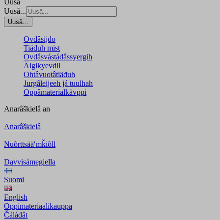
Uusâ
Uusâ...
Uusâ...
Ovdâsijđo
Tiäđuh mist
Ovdâsvástádâssyergih
Äigikyevdil
Ohtâvuotâtiäđuh
Jurgâleijeeh já tuulhah
Oppâmaterialkävppi
Anarâškielâ
an
Anarâškielâ
Nuõrttsääʹmǩiõll
Davvisámegiella
Suomi
English
Oppimateriaalikauppa
Čáládât