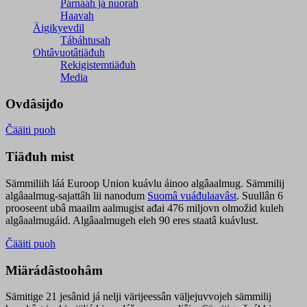
Párnááh já nuorah
Haavah
Äigikyevdil
Tábáhtusah
Ohtâvuotâtiäđuh
Rekigistemtiäđuh
Media
Ovdâsijđo
Čääiti puoh
Tiäđuh mist
Sämmiliih láá Euroop Union kuávlu áinoo algâaalmug. Sämmilij
algâaalmug-sajattâh lii nanodum
Suomâ vuáđulaavâst
. Suullân 6
prooseent ubâ maailm aalmugist ađai 476 miljovn olmožid kuleh
algâaalmugáid. Algâaalmugeh eleh 90 eres staatâ kuávlust.
Čääiti puoh
Miärádâstoohâm
Sämitige 21 jesânid já nelji värijeessân väljejuvvojeh sämmilij