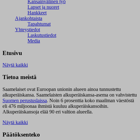
Kansainvälinen työ
Lapset ja nuoret
Hankkeet
Ajankohtaista
Tapahtumat
Yhteystiedot
Laskutustiedot
Media
Etusivu
Näytä kaikki
Tietoa meistä
Saamelaiset ovat Euroopan unionin alueen ainoa tunnustettu
alkuperäiskansa. Saamelaisten alkuperäiskansa-asema on vahvistettu
Suomen perustuslaissa
.
Noin 6 prosenttia koko maailman väestöstä
eli 476 miljoonaa ihmistä kuuluu alkuperäiskansoihin.
Alkuperäiskansoja elää 90 eri valtion alueella.
Näytä kaikki
Päätöksenteko