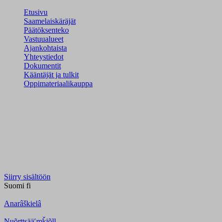
Etusivu
Saamelaiskäräjät
Päätöksenteko
Vastuualueet
Ajankohtaista
Yhteystiedot
Dokumentit
Kääntäjät ja tulkit
Oppimateriaalikauppa
Siirry sisältöön
Suomi
fi
Anarâškielâ
Nuõrttsääʹmǩiõll