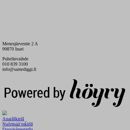
Menesjärventie 2 A
99870 Inari
Puhelinvaihde
010 839 3100
info@samediggi.fi
Digi- ja mainostoimisto Höyry Rovaniemi ja Oulu
Anarâškielâ
Nuõrttsääʹmǩiõll
Davvisámegiella