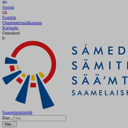
Suomi
English
Oppimateriaalikauppa
Kirjaudu
Ostoskori
0
Saamelaiskäräjät
Hae...
Hae...