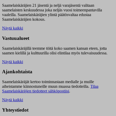
Saamelaiskäräjien 21 jäsentä ja neljä varajäsentä valitaan
saamelaisten keskuudessa joka neljäs vuosi toimeenpantavilla
vaaleilla. Saamelaiskäräjien ylintä päätösvaltaa edustaa
Saamelaiskäräjien kokous.
Näytä kaikki
Vastuualueet
Saamelaiskäräjillä t
eemme töitä koko saamen kansan eteen, jotta
saamen kielillä ja kulttuurilla olisi elintilaa myös tulevaisuudessa.
Näytä kaikki
Ajankohtaista
Saamelaiskäräjät kertoo toiminnastaan medialle ja muille
aiheistamme kiinnostuneille muun muassa tiedotteilla.
Tilaa
Saamelaiskäräjien tiedotteet sähköpostiisi
.
Näytä kaikki
Yhteystiedot