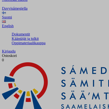
Davvisámegiella
Suomi
English
Dokumentit
Kääntäjät ja tulkit
Oppimateriaalikauppa
Kirjaudu
Ostoskori
0