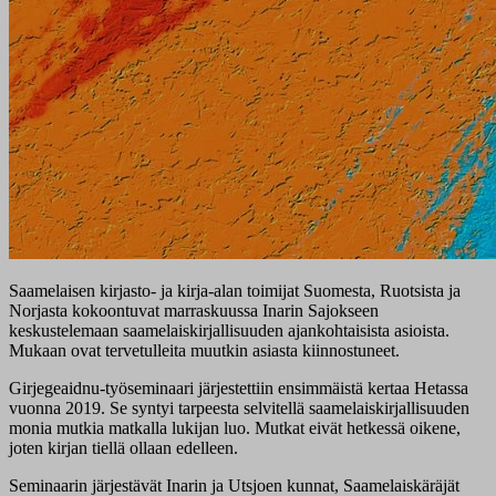
Saamelaisen kirjasto- ja kirja-alan toimijat Suomesta, Ruotsista ja
Norjasta kokoontuvat marraskuussa Inarin Sajokseen
keskustelemaan saamelaiskirjallisuuden ajankohtaisista asioista.
Mukaan ovat tervetulleita muutkin asiasta kiinnostuneet.
Girjegeaidnu-työseminaari järjestettiin ensimmäistä kertaa Hetassa
vuonna 2019. Se syntyi tarpeesta selvitellä saamelaiskirjallisuuden
monia mutkia matkalla lukijan luo. Mutkat eivät hetkessä oikene,
joten kirjan tiellä ollaan edelleen.
Seminaarin järjestävät Inarin ja Utsjoen kunnat, Saamelaiskäräjät