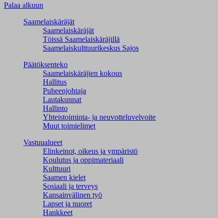
Palaa alkuun
Saamelaiskäräjät
Saamelaiskäräjät
Töissä Saamelaiskäräjillä
Saamelaiskulttuuri­keskus Sajos
Päätöksenteko
Saamelaiskäräjien kokous
Hallitus
Puheenjohtaja
Lautakunnat
Hallinto
Yhteistoiminta- ja neuvotteluvelvoite
Muut toimielimet
Vastuualueet
Elinkeinot, oikeus ja ympäristö
Koulutus ja oppimateriaali
Kulttuuri
Saamen kielet
Sosiaali ja terveys
Kansainvälinen työ
Lapset ja nuoret
Hankkeet