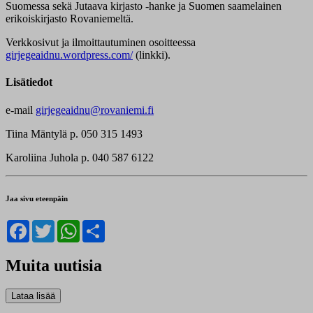
Suomessa sekä Jutaava kirjasto -hanke ja Suomen saamelainen
erikoiskirjasto Rovaniemeltä.
Verkkosivut ja ilmoittautuminen osoitteessa
girjegeaidnu.wordpress.com/
(linkki).
Lisätiedot
e-mail
girjegeaidnu@rovaniemi.fi
Tiina Mäntylä p. 050 315 1493
Karoliina Juhola p. 040 587 6122
Jaa sivu eteenpäin
Facebook
Twitter
WhatsApp
Share
Muita uutisia