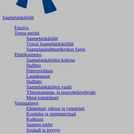
Saamelaiskäräjät
Etusivu
Tietoa meistä
Saamelaiskäräjät
Töissä Saamelaiskäräjillä
Saamelaiskulttuuri­keskus Sajos
Päätöksenteko
Saamelaiskäräjien kokous
Hallitus
Puheenjohtaja
Lautakunnat
Hallinto
Saamelaiskäräjien vaalit
Yhteistoiminta- ja neuvotteluvelvoite
Muut toimielimet
Vastuualueet
Elinkeinot, oikeus ja ympäristö
Koulutus ja oppimateriaali
Kulttuuri
Saamen kielet
Sosiaali ja terveys