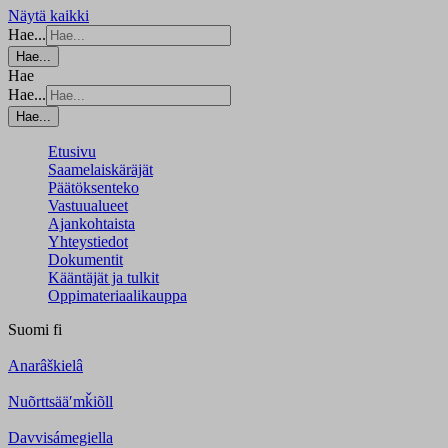
Näytä kaikki
Hae...
Hae...
Hae
Hae...
Hae...
Etusivu
Saamelaiskäräjät
Päätöksenteko
Vastuualueet
Ajankohtaista
Yhteystiedot
Dokumentit
Kääntäjät ja tulkit
Oppimateriaalikauppa
Suomi
fi
Anarâškielâ
Nuõrttsääʹmǩiõll
Davvisámegiella