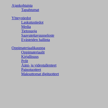
Ajankohtaista
Tapahtumat
Yhteystiedot
Laskutustiedot
Media
Tietosuoja
Saavutettavuusseloste
Evästeiden hallinta
Oppimateriaalikauppa
Oppimateriaalit
Kirjallisuus
Pelit
Ääni- ja videotallenteet
Painotuotteet
Maksuttomat digituotteet