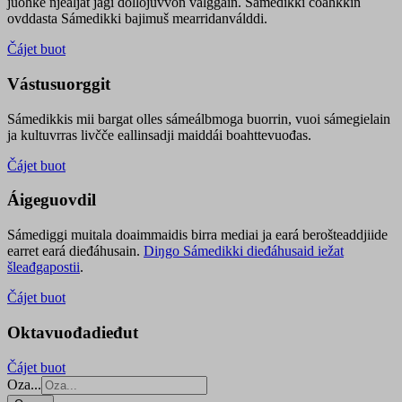
juohke njealját jagi dollojuvvon válggain. Sámedikki čoahkkin
ovddasta Sámedikki bajimuš mearridanválddi.
Čájet buot
Vástusuorggit
Sámedikkis mii bargat olles sámeálbmoga buorrin, vuoi sámegielain
ja kultuvrras livčče eallinsadji maiddái boahttevuođas.
Čájet buot
Áigeguovdil
Sámediggi muitala doaimmaidis birra mediai ja eará berošteaddjiide
earret eará dieđáhusain.
Diŋgo Sámedikki dieđáhusaid iežat
šleađgapostii
.
Čájet buot
Oktavuođadieđut
Čájet buot
Oza...