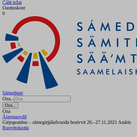
Čálit iežat
Oasttuskore
0
Sámediggi
Oza...
Oza...
Oza
Áigeguovdil
Girjegeaidnu – sámegirjjálašvuođa beaivvit 26.–27.11.2021 Anáris
Ruovttoluotta