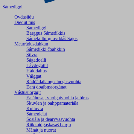
Sámediggi
Ovdasiidu
Dieđut mis
Sámediggi
Barggus Sámedikkis
Sámekulturguovddáš Sajos
Mearrádusdahkan
Sámedikki čoahkkin
Stivra
Ságadoalli
Lávdegottit
Hálddahus
Válggat
Ráđđádallangeatnegas­vuohta
Eará doaibmaorgánat
Vástusuorggit
Ealáhusat, vuoigatvuohta ja biras
Skuvlen ja oahppamateriála
Kultuvra
Sámegielat
Sosiála ja dearvvasvuohta
Riikkaidgaskasaš bargu
Mánát ja nuorat