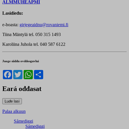
ALMMUHEAPMI
Lasidieđu:
e-boasta:
girjegeaidnu@rovaniemi.fi
Tiina Mäntylä tel. 050 315 1493
Karoliina Juhola tel. 040 587 6122
Juoge siiddu ovddosguvlui
Facebook
Twitter
WhatsApp
Share
Eará ođđasat
Palaa alkuun
Sámediggi
Sámediggi