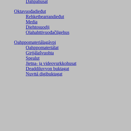
Dáhpáhusat
Oktavuođadieđut
Rehketbearrandieđut
Media
Diehtosuodji
Olahahttivuođačilgehus
Oahppomateriálagávpi
Oahppomateriálat
Girjjálašvuohta
Spealut
Jietna- ja videovurkkohusat
Deaddiluvvon buktagat
Nuvttá digibuktagat