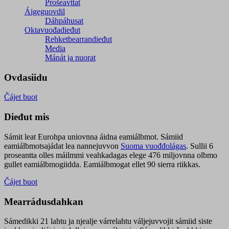
Prošeavttat
Áigeguovdil
Dáhpáhusat
Oktavuođadieđut
Rehketbearrandieđut
Media
Mánát ja nuorat
Ovdasiidu
Čájet buot
Dieđut mis
Sámit leat Eurohpa uniovnna áidna eamiálbmot. Sámiid
eamiálbmotsajádat lea nannejuvvon
Suoma vuođđolágas
. Sullii 6
proseantta olles máilmmi veahkadagas elege 476 miljovnna olbmo
gullet eamiálbmogiidda. Eamiálbmogat ellet 90 sierra riikkas.
Čájet buot
Mearrádusdahkan
Sámedikki 21 lahtu ja njealje várrelahtu váljejuvvojit sámiid siste