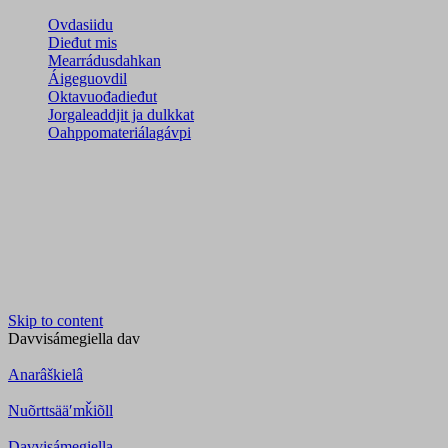
Ovdasiidu
Dieđut mis
Mearrádusdahkan
Áigeguovdil
Oktavuođadieđut
Jorgaleaddjit ja dulkkat
Oahppomateriálagávpi
Skip to content
Davvisámegiella
dav
Anarâškielâ
Nuõrttsääʹmǩiõll
Davvisámegiella