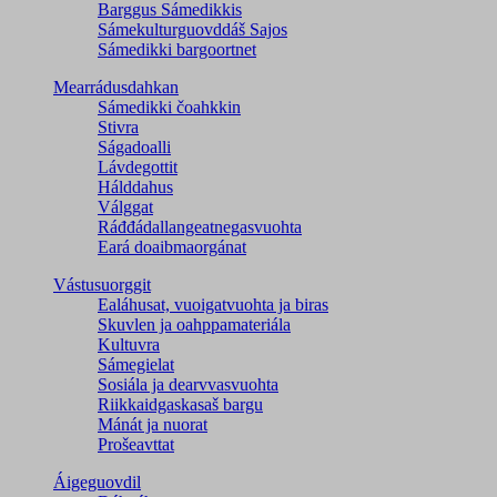
Barggus Sámedikkis
Sámekulturguovddáš Sajos
Sámedikki bargoortnet
Mearrádusdahkan
Sámedikki čoahkkin
Stivra
Ságadoalli
Lávdegottit
Hálddahus
Válggat
Ráđđádallangeatnegas­vuohta
Eará doaibmaorgánat
Vástusuorggit
Ealáhusat, vuoigatvuohta ja biras
Skuvlen ja oahppamateriála
Kultuvra
Sámegielat
Sosiála ja dearvvasvuohta
Riikkaidgaskasaš bargu
Mánát ja nuorat
Prošeavttat
Áigeguovdil