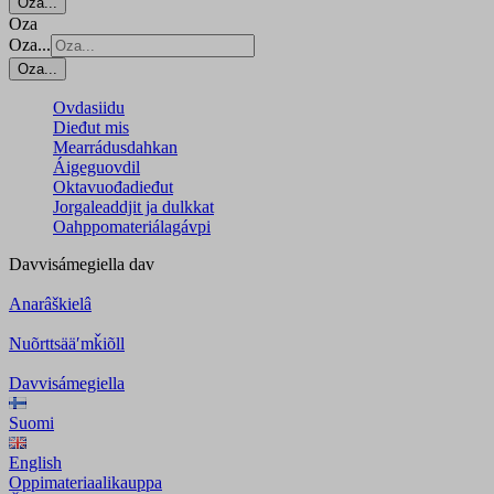
Oza...
Oza
Oza...
Oza...
Ovdasiidu
Dieđut mis
Mearrádusdahkan
Áigeguovdil
Oktavuođadieđut
Jorgaleaddjit ja dulkkat
Oahppomateriálagávpi
Davvisámegiella
dav
Anarâškielâ
Nuõrttsääʹmǩiõll
Davvisámegiella
Suomi
English
Oppimateriaalikauppa