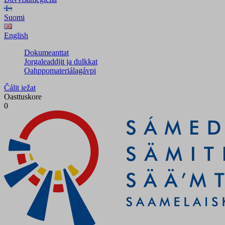
Suomi
English
Dokumeanttat
Jorgaleaddjit ja dulkkat
Oahppomateriálagávpi
Čálit iežat
Oasttuskore
0