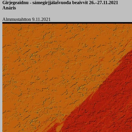
Girjegeaidnu - sámegirjjálašvuođa beaivvit 26.–27.11.2021
Anáris
Almmustahtton 9.11.2021