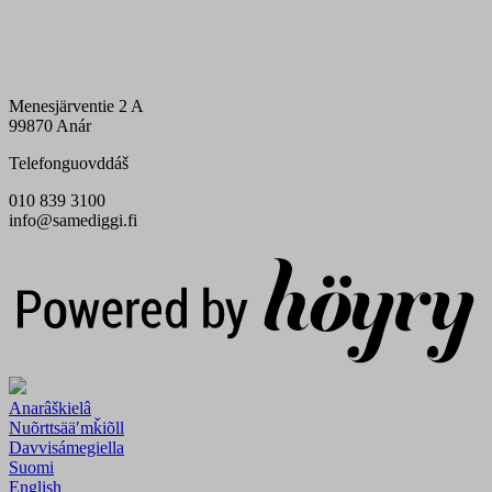
Menesjärventie 2 A
99870 Anár
Telefonguovddáš
010 839 3100
info@samediggi.fi
Digi- ja mainostoimisto Höyry Rovaniemi ja Oulu
Anarâškielâ
Nuõrttsääʹmǩiõll
Davvisámegiella
Suomi
English