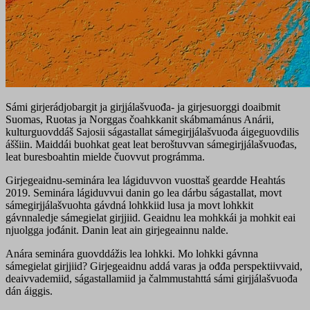
Sámi girjerádjobargit ja girjjálašvuođa- ja girjesuorggi doaibmit
Suomas, Ruoŧas ja Norggas čoahkkanit skábmamánus Anárii,
kulturguovddáš Sajosii ságastallat sámegirjjálašvuođa áigeguovdilis
áššiin. Maiddái buohkat geat leat beroštuvvan sámegirjjálašvuođas,
leat buresboahtin mielde čuovvut prográmma.
Girjegeaidnu-seminára lea lágiduvvon vuosttaš geardde Heahtás
2019. Seminára lágiduvvui danin go lea dárbu ságastallat, movt
sámegirjjálašvuohta gávdná lohkkiid lusa ja movt lohkkit
gávnnaledje sámegielat girjjiid. Geaidnu lea mohkkái ja mohkit eai
njuolgga jođánit. Danin leat ain girjegeainnu nalde.
Anára seminára guovddážis lea lohkki. Mo lohkki gávnna
sámegielat girjjiid? Girjegeaidnu addá varas ja ođđa perspektiivvaid,
deaivvademiid, ságastallamiid ja čalmmustahttá sámi girjjálašvuođa
dán áiggis.