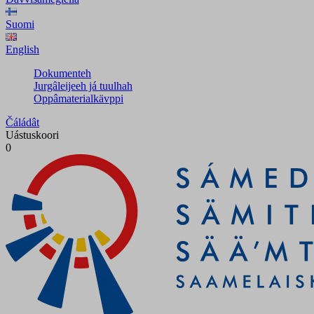
Suomi
English
Dokumenteh
Jurgâleijeeh já tuulhah
Oppâmaterialkävppi
Čáládât
Uástuskoori
0