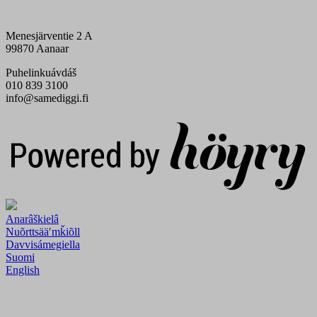
Menesjärventie 2 A
99870 Aanaar
Puhelinkuávdáš
010 839 3100
info@samediggi.fi
Digi- ja mainostoimisto Höyry Rovaniemi ja Oulu
Anarâškielâ
Nuõrttsääʹmǩiõll
Davvisámegiella
Suomi
English