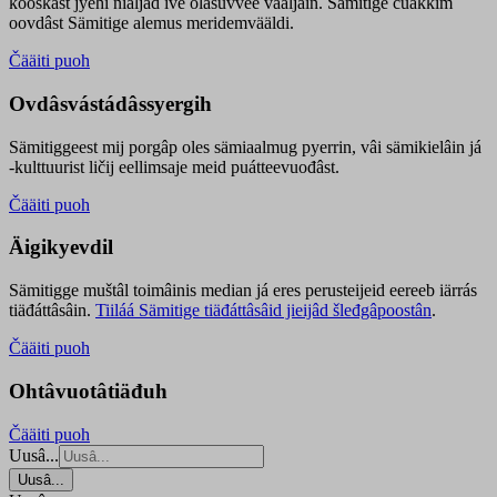
kooskâst jyehi niäljád ive olášuvvee vaaljâin. Sämitige čuákkim
oovdâst Sämitige alemus meridemvääldi.
Čääiti puoh
Ovdâsvástádâssyergih
Sämitiggeest mij porgâp oles sämiaalmug pyerrin, vâi sämikielâin já
-kulttuurist ličij eellimsaje meid puátteevuođâst.
Čääiti puoh
Äigikyevdil
Sämitigge muštâl toimâinis median já eres perusteijeid eereeb iärrás
tiäđáttâsâin.
Tiiláá Sämitige tiäđáttâsâid jieijâd šleđgâpoostân
.
Čääiti puoh
Ohtâvuotâtiäđuh
Čääiti puoh
Uusâ...
Uusâ...