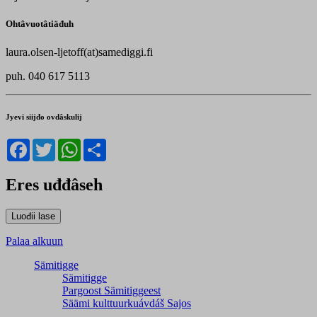
Ohtâvuotâtiäđuh
laura.olsen-ljetoff(at)samediggi.fi
puh. 040 617 5113
Jyevi siijđo ovdâskulij
Facebook
Twitter
WhatsApp
Share
Eres uđđâseh
Palaa alkuun
Sämitigge
Sämitigge
Pargoost Sämitiggeest
Säämi kulttuurkuávdáš Sajos