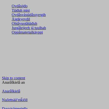
Ovdâsijđo
Tiäđuh mist
Ovdâsvástádâssyergih
Äigikyevdil
Ohtâvuotâtiäđuh
Jurgâleijeeh já tuulhah
Oppâmaterialkävppi
Skip to content
Anarâškielâ
an
Anarâškielâ
Nuõrttsääʹmǩiõll
Davvisámegiella