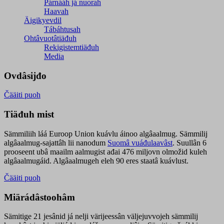
Párnááh já nuorah
Haavah
Äigikyevdil
Tábáhtusah
Ohtâvuotâtiäđuh
Rekigistemtiäđuh
Media
Ovdâsijđo
Čääiti puoh
Tiäđuh mist
Sämmiliih láá Euroop Union kuávlu áinoo algâaalmug. Sämmilij
algâaalmug-sajattâh lii nanodum
Suomâ vuáđulaavâst
. Suullân 6
prooseent ubâ maailm aalmugist ađai 476 miljovn olmožid kuleh
algâaalmugáid. Algâaalmugeh eleh 90 eres staatâ kuávlust.
Čääiti puoh
Miärádâstoohâm
Sämitige 21 jesânid já nelji värijeessân väljejuvvojeh sämmilij