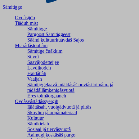
Sämitigge
Ovdâsijđo
Tiäđuh mist
Sämitigge
Pargoost Sämitiggeest
Säämi kulttuurkuávdáš Sajos
Miärádâstoohâm
Sämitige čuákkim
Stivrâ
Saavâjođetteijee
Lävdikodeh
Haldâttâh
Vaaljah
Sämitiggelaavâ miäldásâš oovtâsttoimâm- já
ráđádâllâmkenigâsvuotâ
Eres toimâorgaaneh
Ovdâsvástádâssyergih
Iäláttâsah, vuoigâdvuotâ já piirâs
Škovlim já oppâmateriaal
Kulttuur
Sämikielah
Sosiaal já tiervâsvuotâ
Aalmugijkoskâsâš pargo