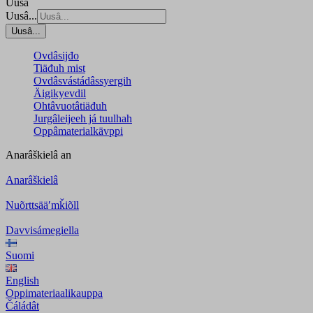
Uusâ
Uusâ...
Uusâ...
Ovdâsijđo
Tiäđuh mist
Ovdâsvástádâssyergih
Äigikyevdil
Ohtâvuotâtiäđuh
Jurgâleijeeh já tuulhah
Oppâmaterialkävppi
Anarâškielâ
an
Anarâškielâ
Nuõrttsääʹmǩiõll
Davvisámegiella
Suomi
English
Oppimateriaalikauppa
Čáládât