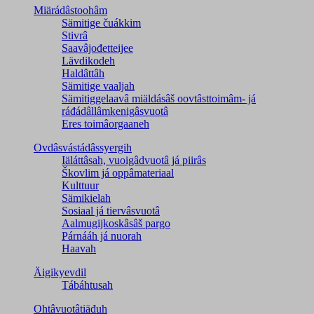
Miärádâstoohâm
Sämitige čuákkim
Stivrâ
Saavâjođetteijee
Lävdikodeh
Haldâttâh
Sämitige vaaljah
Sämitiggelaavâ miäldásâš oovtâsttoimâm- já
ráđádâllâmkenigâsvuotâ
Eres toimâorgaaneh
Ovdâsvástádâssyergih
Iäláttâsah, vuoigâdvuotâ já piirâs
Škovlim já oppâmateriaal
Kulttuur
Sämikielah
Sosiaal já tiervâsvuotâ
Aalmugijkoskâsâš pargo
Párnááh já nuorah
Haavah
Äigikyevdil
Tábáhtusah
Ohtâvuotâtiäđuh