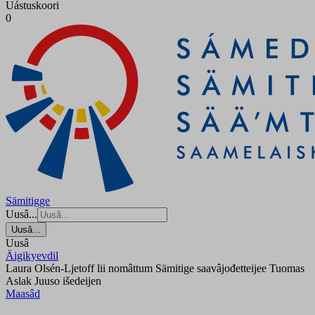
Uástuskoori
0
Sämitigge
Uusâ...
Uusâ...
Uusâ
Äigikyevdil
Laura Olsén-Ljetoff lii nomâttum Sämitige saavâjođetteijee Tuomas
Aslak Juuso išedeijen
Maasâd