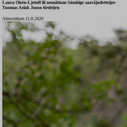
Laura Olsén-Ljetoff lii nomâttum Sämitige saavâjođetteijee
Tuomas Aslak Juuso išedeijen
Almostittum 11.8.2020