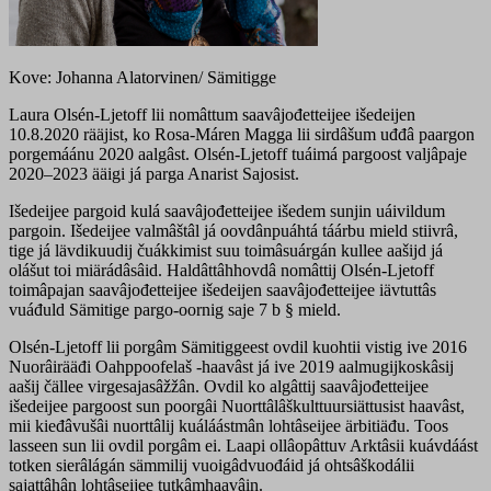
Kove: Johanna Alatorvinen/ Sämitigge
Laura Olsén-Ljetoff lii nomâttum saavâjođetteijee išedeijen
10.8.2020 rääjist, ko Rosa-Máren Magga lii sirdâšum uđđâ paargon
porgemáánu 2020 aalgâst. Olsén-Ljetoff tuáimá pargoost valjâpaje
2020–2023 ääigi já parga Anarist Sajosist.
Išedeijee pargoid kulá saavâjođetteijee išedem sunjin uáivildum
pargoin. Išedeijee valmâštâl já oovdânpuáhtá táárbu mield stiivrâ,
tige já lävdikuudij čuákkimist suu toimâsuárgán kullee aašijd já
olášut toi miärádâsâid. Haldâttâhhovdâ nomâttij Olsén-Ljetoff
toimâpajan saavâjođetteijee išedeijen saavâjođetteijee iävtuttâs
vuáđuld Sämitige pargo-oornig saje 7 b § mield.
Olsén-Ljetoff lii porgâm Sämitiggeest ovdil kuohtii vistig ive 2016
Nuorâirääđi Oahppoofelaš -haavâst já ive 2019 aalmugijkoskâsij
aašij čällee virgesajasâžžân. Ovdil ko algâttij saavâjođetteijee
išedeijee pargoost sun poorgâi Nuorttâlâškulttuursiättusist haavâst,
mii kieđâvušâi nuorttâlij kuáláástmân lohtâseijee ärbitiäđu. Toos
lasseen sun lii ovdil porgâm ei. Laapi ollâopâttuv Arktâsii kuávdáást
totken sierâlágán sämmilij vuoigâdvuođáid já ohtsâškodálii
sajattâhân lohtâseijee tutkâmhaavâin.