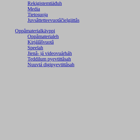
Rekigistemtiäđuh
Media
Tietosuoja
Juvsâttetteevuotâčielgiittâs
Oppâmaterialkävppi
Oppâmaterialeh
Kirjálâšvuotâ
Speelah
Jienâ- já videovuárháh
Teddilum pyevtittâsah
Nuuvtá digipyevtittâsah