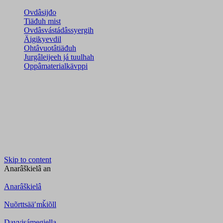
Ovdâsijđo
Tiäđuh mist
Ovdâsvástádâssyergih
Äigikyevdil
Ohtâvuotâtiäđuh
Jurgâleijeeh já tuulhah
Oppâmaterialkävppi
Skip to content
Anarâškielâ
an
Anarâškielâ
Nuõrttsääʹmǩiõll
Davvisámegiella