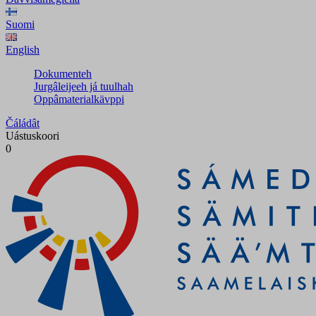
Suomi
English
Dokumenteh
Jurgâleijeeh já tuulhah
Oppâmaterialkävppi
Čáládât
Uástuskoori
0