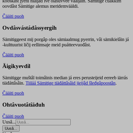
kooskâst jyehi niäljád ive olášuvvee vaaljâin. Sämitige čuákkim
oovdâst Sämitige alemus meridemvääldi.
Čääiti puoh
Ovdâsvástádâssyergih
Sämitiggeest mij porgâp oles sämiaalmug pyerrin, vâi sämikielâin já
-kulttuurist ličij eellimsaje meid puátteevuođâst.
Čääiti puoh
Äigikyevdil
Sämitigge muštâl toimâinis median já eres perusteijeid eereeb iärrás
tiäđáttâsâin.
Tiiláá Sämitige tiäđáttâsâid jieijâd šleđgâpoostân
.
Čääiti puoh
Ohtâvuotâtiäđuh
Čääiti puoh
Uusâ...
Uusâ...