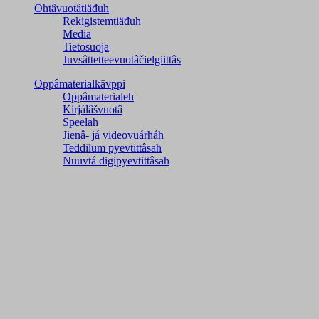
Ohtâvuotâtiäđuh
Rekigistemtiäđuh
Media
Tietosuoja
Juvsâttetteevuotâčielgiittâs
Oppâmaterialkävppi
Oppâmaterialeh
Kirjálâšvuotâ
Speelah
Jienâ- já videovuárháh
Teddilum pyevtittâsah
Nuuvtá digipyevtittâsah