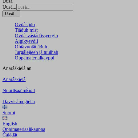
Uusâ
Uusâ...
Uusâ...
Ovdâsijđo
Tiäđuh mist
Ovdâsvástádâssyergih
Äigikyevdil
Ohtâvuotâtiäđuh
Jurgâleijeeh já tuulhah
Oppâmaterialkävppi
Anarâškielâ
an
Anarâškielâ
Nuõrttsääʹmǩiõll
Davvisámegiella
Suomi
English
Oppimateriaalikauppa
Čáládât