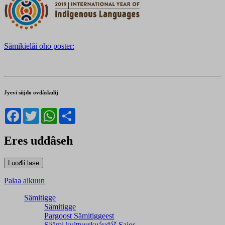
Sämikielâi oho poster:
Jyevi siijđo ovdâskulij
Facebook
Twitter
WhatsApp
Share
Eres uđđâseh
Palaa alkuun
Sämitigge
Sämitigge
Pargoost Sämitiggeest
Säämi kulttuurkuávdáš Sajos