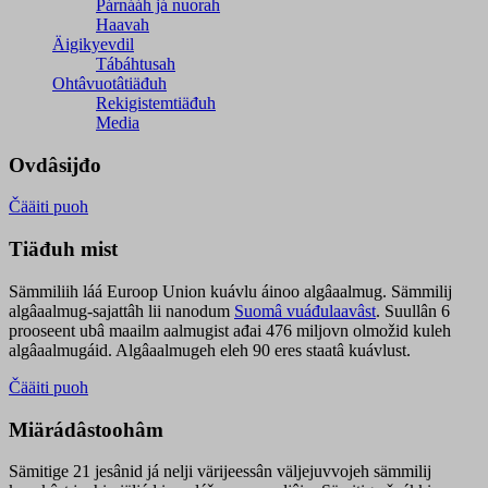
Párnááh já nuorah
Haavah
Äigikyevdil
Tábáhtusah
Ohtâvuotâtiäđuh
Rekigistemtiäđuh
Media
Ovdâsijđo
Čääiti puoh
Tiäđuh mist
Sämmiliih láá Euroop Union kuávlu áinoo algâaalmug. Sämmilij
algâaalmug-sajattâh lii nanodum
Suomâ vuáđulaavâst
. Suullân 6
prooseent ubâ maailm aalmugist ađai 476 miljovn olmožid kuleh
algâaalmugáid. Algâaalmugeh eleh 90 eres staatâ kuávlust.
Čääiti puoh
Miärádâstoohâm
Sämitige 21 jesânid já nelji värijeessân väljejuvvojeh sämmilij