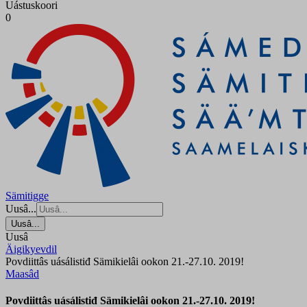
Uástuskoori
0
Sämitigge
Uusâ...
Uusâ...
Uusâ
Äigikyevdil
Povdiittâs uásálistiđ Sämikielâi ookon 21.-27.10. 2019!
Maasâd
Povdiittâs uásálistiđ Sämikielâi ookon 21.-27.10. 2019!