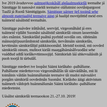
Ive 2019 ávuduvvoo
aalmugijkoskâsâš algâaalmugkielâi
teemaihe já
Sämitigge lii nanosávt mieldi teemaive olášutmist oovtâstpargoost
Taažâ já Ruotâ Sämitigijguin.
Sämitigge uárnee jieš tooimâ sehe
almostit materiaalijd teemaive ääigi
já haalijd movtijdittiđ meid eres
tuáimeid uásálistiđ teemaihán.
Sämitigge puávdee irâttâsâid, seervijd, virgeomâháid já eres
tuáimeid vijđáht Suomâst uásálistiđ sämikielâi oinum lasseetmân
oles enâmist. Sämikielâid puáhtá pyehtiđ oovdân om. rähtimáin
máinusijd/puurrâmlistoid sämikielân, tiervâtmáin sämikielân,
kevttimáin sämikielâlijd päikkinoomâid. Ideistiđ tooimâ, mii oovded
sämikielâi oinum, muštoot kielâi maaŋgâhámásâšvuođâst sehe
vuáđđud uđđâ kielâkevttimsoojijd. Sämikielah láá uhkevuálásiih já
puoh toorjâ lii tárbulâš.
Sämitigge mieđeet ive loopâst Säämi kielâtaho -palhâšume.
Palhâšume mieđettuvvoo virgeomâhâžân tâi siärvádâhân, mii lii
toimâinis váldán huámmášumán teemaive tâi mudoi mávsulávt
porgâm sämikielâ oovdedmân Suomâst. Kielâoho ääigi aktivistum
tuáimeeh váldojeh huámmášumán Säämi kielâtaho -palhâšume
mieđeetmist.
Uásálist sämikielâi teemaookon 21.-27.10. 2019!