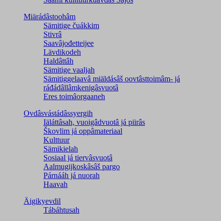
Miärádâstoohâm
Sämitige čuákkim
Stivrâ
Saavâjođetteijee
Lävdikodeh
Haldâttâh
Sämitige vaaljah
Sämitiggelaavâ miäldásâš oovtâsttoimâm- já
ráđádâllâmkenigâsvuotâ
Eres toimâorgaaneh
Ovdâsvástádâssyergih
Iäláttâsah, vuoigâdvuotâ já piirâs
Škovlim já oppâmateriaal
Kulttuur
Sämikielah
Sosiaal já tiervâsvuotâ
Aalmugijkoskâsâš pargo
Párnááh já nuorah
Haavah
Äigikyevdil
Tábáhtusah