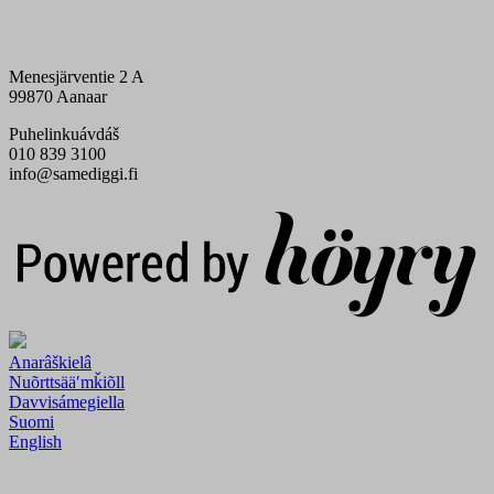
Menesjärventie 2 A
99870 Aanaar
Puhelinkuávdáš
010 839 3100
info@samediggi.fi
Digi- ja mainostoimisto Höyry Rovaniemi ja Oulu
Anarâškielâ
Nuõrttsääʹmǩiõll
Davvisámegiella
Suomi
English