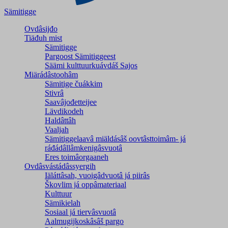
Sämitigge
Ovdâsijđo
Tiäđuh mist
Sämitigge
Pargoost Sämitiggeest
Säämi kulttuurkuávdáš Sajos
Miärádâstoohâm
Sämitige čuákkim
Stivrâ
Saavâjođetteijee
Lävdikodeh
Haldâttâh
Vaaljah
Sämitiggelaavâ miäldásâš oovtâsttoimâm- já
ráđádâllâmkenigâsvuotâ
Eres toimâorgaaneh
Ovdâsvástádâssyergih
Iäláttâsah, vuoigâdvuotâ já piirâs
Škovlim já oppâmateriaal
Kulttuur
Sämikielah
Sosiaal já tiervâsvuotâ
Aalmugijkoskâsâš pargo