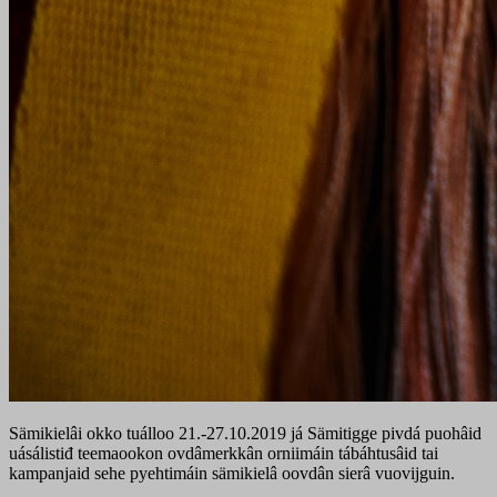
Sämikielâi okko tuálloo 21.-27.10.2019 já Sämitigge pivdá puohâid
uásálistiđ teemaookon ovdâmerkkân orniimáin tábáhtusâid tai
kampanjaid sehe pyehtimáin sämikielâ oovdân sierâ vuovijguin.