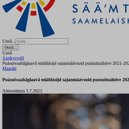
Uusâ...
Uusâ...
Uusâ
Äigikyevdil
Puásuivaahâglaavâ miäldásijd sajanmáávsuid puásuituáluive 2021-202
Maasâd
Puásuivaahâglaavâ miäldásijd sajanmáávsuid puásuituáluive 202
Almostittum 5.7.2023