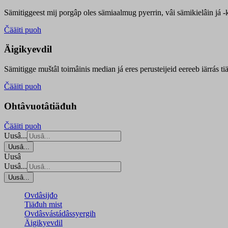
Sämitiggeest mij porgâp oles sämiaalmug pyerrin, vâi sämikielâin já -ku
Čääiti puoh
Äigikyevdil
Sämitigge muštâl toimâinis median já eres perusteijeid eereeb iärrás ti
Čääiti puoh
Ohtâvuotâtiäđuh
Čääiti puoh
Uusâ...
Uusâ...
Uusâ
Uusâ...
Uusâ...
Ovdâsijđo
Tiäđuh mist
Ovdâsvástádâssyergih
Äigikyevdil