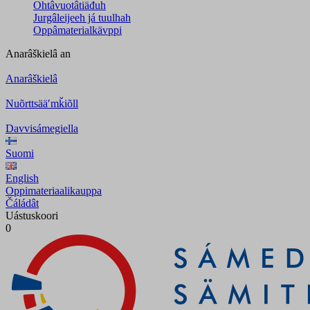
Ohtâvuotâtiäđuh
Jurgâleijeeh já tuulhah
Oppâmaterialkävppi
Anarâškielâ
an
Anarâškielâ
Nuõrttsääʹmǩiõll
Davvisámegiella
Suomi
English
Oppimateriaalikauppa
Čáládât
Uástuskoori
0