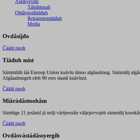
Äigikyevdil
Tábáhtusah
Ohtâvuotâtiäđuh
Rekigistemtiäđuh
Media
Ovdâsijđo
Čääiti puoh
Tiäđuh mist
Sämmiliih láá Euroop Union kuávlu áinoo algâaalmug. Sämmilij algâ
Algâaalmugeh eleh 90 eres staatâ kuávlust.
Čääiti puoh
Miärádâstoohâm
Sämitige 21 jesânid já nelji värijeessân väljejuvvojeh sämmilij koosk
Čääiti puoh
Ovdâsvástádâssyergih