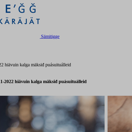
Sämitigge
2 hiävuin kalga mäksiđ puásuituálleid
1-2022 hiävuin kalga mäksiđ puásuituálleid