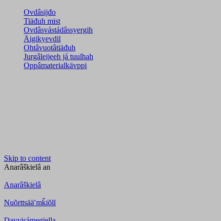
Ovdâsijđo
Tiäđuh mist
Ovdâsvástádâssyergih
Äigikyevdil
Ohtâvuotâtiäđuh
Jurgâleijeeh já tuulhah
Oppâmaterialkävppi
Skip to content
Anarâškielâ
an
Anarâškielâ
Nuõrttsääʹmǩiõll
Davvisámegiella