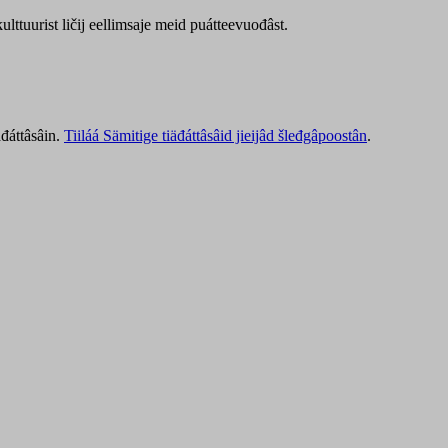
lttuurist ličij eellimsaje meid puátteevuođâst.
äđáttâsâin.
Tiiláá Sämitige tiäđáttâsâid jieijâd šleđgâpoostân
.