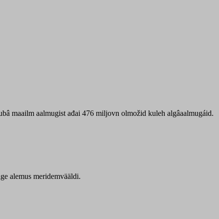
 ubâ maailm aalmugist ađai 476 miljovn olmožid kuleh algâaalmugáid.
itige alemus meridemvääldi.