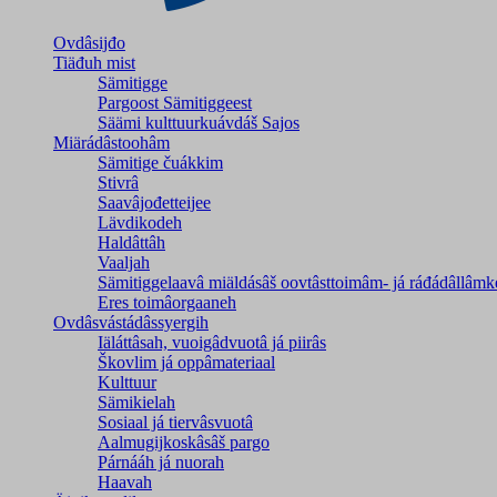
Ovdâsijđo
Tiäđuh mist
Sämitigge
Pargoost Sämitiggeest
Säämi kulttuurkuávdáš Sajos
Miärádâstoohâm
Sämitige čuákkim
Stivrâ
Saavâjođetteijee
Lävdikodeh
Haldâttâh
Vaaljah
Sämitiggelaavâ miäldásâš oovtâsttoimâm- já ráđádâllâmk
Eres toimâorgaaneh
Ovdâsvástádâssyergih
Iäláttâsah, vuoigâdvuotâ já piirâs
Škovlim já oppâmateriaal
Kulttuur
Sämikielah
Sosiaal já tiervâsvuotâ
Aalmugijkoskâsâš pargo
Párnááh já nuorah
Haavah