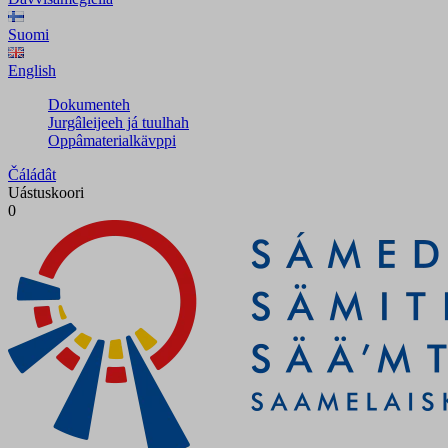
Suomi
English
Dokumenteh
Jurgâleijeeh já tuulhah
Oppâmaterialkävppi
Čáládât
Uástuskoori
0