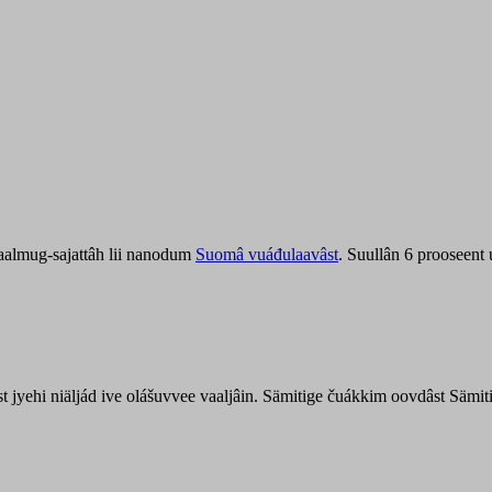
aalmug-sajattâh lii nanodum
Suomâ vuáđulaavâst
. Suullân 6 prooseent
âst jyehi niäljád ive olášuvvee vaaljâin. Sämitige čuákkim oovdâst Säm