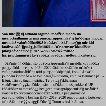
Sääʹmteʹǧǧ lij alttääm saǥstõõllmõõžžid mädd- da
meäʹcctäällministeriain puäʒʒpråppeemlääʹjj tiuʹddepiijjmõõžž
meâldlaž valmštõõllmõõžž kuõskeeʹl. Sääʹmteeʹǧǧ mieʹldd
kuäivas-sââʹjjpuäʒʒjeällmõõžžin čoʹrstemvueʹǩǩnallšem
puäʒʒhåiddameeʹjj 2021–2022 vueʹǩǩ teâudd
lääʹjjšiõttummšest koʹrvvõõzz vuâđđan šiõttuum kriteeʹrid.
– Sääʹmteʹǧǧ õõlǥat, što puäʒʒpråppeemlääʹjj meâldla koʹrvvõõzz
puäʒʒhåiddameeʹjjest 2021–2022 šõddâm skääđain määuʹset
vuõiggvuõđmeâldlânji tõid puäʒʒhoiʹddjeeʹjid, kook liâ skääđ
jõuddam ǩiõrddâd – še tõin paalǥâskooʹddin, koin liâ leämmaž pâiʹl-
lååǥǥ. Tän vuäinalm tuärjjad Tâʹvv-Lääʹddjânnam
vaaldšemvuõiggâz eiʹdde puättam räʹtǩǩummuš jaukkeed JJP-
kõõskõõzz tuʹmmstõõǥǥ heelǥeed puäʒʒpråppeemlääʹjj meâldlaž
skääđai koʹrvveemooccmõõžžid Näkkälä paalǥâskååʹdd
puäʒʒhoiʹddjeeʹji beäʹlnn tääʹlv 2019–2020 pråppummšid kuõskeeʹl,
tuâtt Sääʹmteeʹǧǧ saaǥǥjååʹđteeʹjj Tuomas Aslak Juuso.