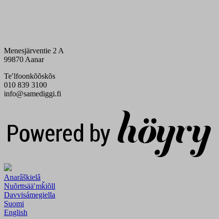
Menesjärventie 2 A
99870 Aanar
Teʹlfoonkõõskõs
010 839 3100
info@samediggi.fi
Digi- ja mainostoimisto Höyry Rovaniemi ja Oulu
Anarâškielâ
Nuõrttsääʹmǩiõll
Davvisámegiella
Suomi
English