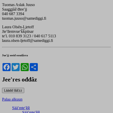
Tuomas Aslak Juuso
Saaǥǥjååʹđteeʹjj
040 687 3394
tuomas.juuso@samediggi.fi
Laura Olsén-Ljetoff
Jieʹllemvueʹǩǩpiisar
teʹl. 010 839 3123 / 040 617 5113
laura.olsen-ljetoff@samediggi.fi
Jueʹjj seeid ooudårra
Facebook
Twitter
WhatsApp
Share
Jeeʹres ođđâz
Palaa alkuun
Sääʹmteʹǧǧ
Sääʹmteʹǧǧ