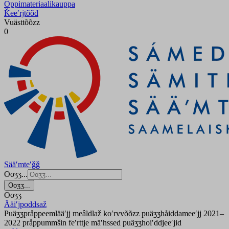
Oppimateriaalikauppa
Ǩeeʹrjtõõđ
Vuästtõõzz
0
Sääʹmteʹǧǧ
Ooʒʒ...
Ooʒʒ...
Ooʒʒ
Ääiʹjpoddsaž
Puäʒʒpråppeemlääʹjj meâldlaž koʹrvvõõzz puäʒʒhåiddameeʹjj 2021–
2022 pråppummšin feʹrttje mäʹhssed puäʒʒhoiʹddjeeʹjid