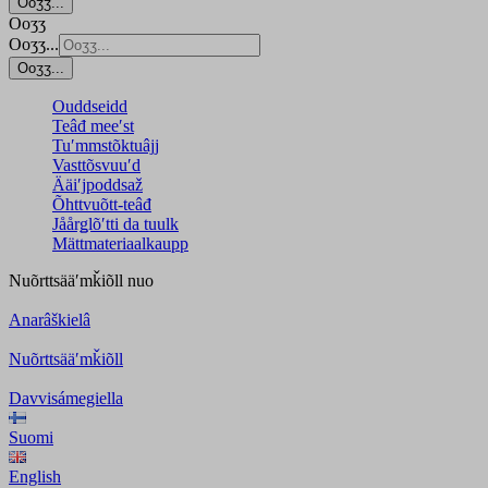
Ooʒʒ...
Ooʒʒ
Ooʒʒ...
Ooʒʒ...
Ouddseidd
Teâđ meeʹst
Tuʹmmstõktuâjj
Vasttõsvuuʹd
Ääiʹjpoddsaž
Õhttvuõtt-teâđ
Jåårǥlõʹtti da tuulk
Mättmateriaalkaupp
Nuõrttsääʹmǩiõll
nuo
Anarâškielâ
Nuõrttsääʹmǩiõll
Davvisámegiella
Suomi
English