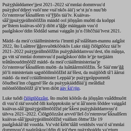
Puäʒʒhåiddameeʹjjest 2021–2022 säʹmmlai dommvuuʹd
puäʒʒhoiʹddjeei vuõiʹnne vuäʹnkõs ääiʹj seʹst juʹn nuuʹbb
čoʹrstemvueʹǩǩnallšem väʹǯǯlõs tääʹlv. Kuäivas-
sââʹjjpuäʒʒjeällmõõžžin määdd ool jiõŋŋâm muõtti da kuõppi
peʹllstem kuäivas-sõõʹji diõtt aʹlǧǧe määŋgain vuuʹd
paalǥâskooʹddin šõddâd samai vaiggân juʹn čõhččtääʹlvest 2021.
Mädd- da meäʹcctäällministeria iʹlmmti pâʹsslâšttam-mannu aalǥâst
2022, što Luâttreeʹǧǧesvuõttkõõskõs Luke rääjj čiõlǥtõõzz tääʹlv
2021–2022 puäʒʒjeällmõõžžin puäʒʒhåiddamvuuʹdest, tõn mâŋŋa,
ǥu vitt säʹmmlai dommvuuʹd paalǥâskooʹddin leʹjje tuejjääm
teâttânouddmõõžž mädd- da meäʹcctäällministeriaaʹje
čoʹrstemvueʹǩǩnallšem muõtt- da luâttåårrmõõžžin. Še Sääʹmteʹǧǧ
jiõʹli ministeriain saǥstõõllmõõžžid ääʹššest, da nuäjjõõđi tâʹl åårrai
mädd- da meäʹcctäällminister Leppääʹje puäʒʒpråppummši
õõudbeäʹlnn cõggmõʹšše da puäʒʒskääđđlääʹjj meâldlaž
mõõntõõllmõõžž jåʹttʼtem diõtt
ääv ǩiiʹrjin
.
Luke tuõđi
čiõlǥtõõzzâst
, što muõtti kõõrâs da jiõŋŋâm vuâđđmuõtt
di vuuʹd rääʹssvuõđ õlli kuõpptoksiin seʹst ââʹnnem šõddee vaiggâd
kuäivas-sââʹjjpuäʒʒjeällmõõžžid pieʹǩǩest puäʒʒhåiddamvuuʹd
tälvva 2021–2022. Čiõlǥtõõzzâst arvvtõʹlleš čoʹrstemvueʹǩǩnallšem
kuäivas-sââʹjjpuäʒʒjeällmõõžžid vuällam õhttseʹžže 19
paalǥâskååʹdd voudda. Vuʹvdd ǩiõttʼtââll veiddsõs vuuʹd säʹmmlai
dommvuuʹd paalǥâskooʹddin di jeäʹrben puäʒʒhoiddu vaʹrrjum