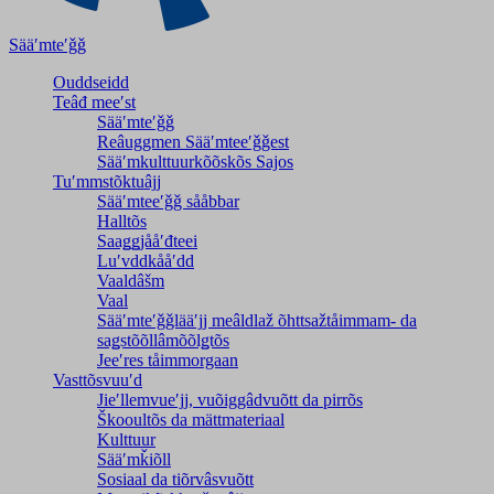
Sääʹmteʹǧǧ
Ouddseidd
Teâđ meeʹst
Sääʹmteʹǧǧ
Reâuggmen Sääʹmteeʹǧǧest
Sääʹmkulttuurkõõskõs Sajos
Tuʹmmstõktuâjj
Sääʹmteeʹǧǧ sååbbar
Halltõs
Saaǥǥjååʹđteei
Luʹvddkååʹdd
Vaaldâšm
Vaal
Sääʹmteʹǧǧlääʹjj meâldlaž õhttsažtåimmam- da
saǥstõõllâmõõlǥtõs
Jeeʹres tåimmorgaan
Vasttõsvuuʹd
Jieʹllemvueʹjj, vuõiggâdvuõtt da pirrõs
Škooultõs da mättmateriaal
Kulttuur
Sääʹmǩiõll
Sosiaal da tiõrvâsvuõtt