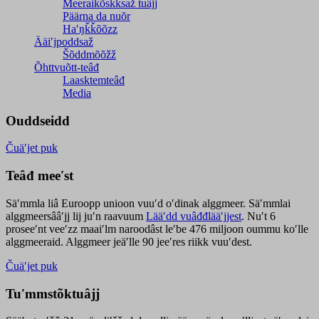
Meeraikõskksaž tuâjj
Päärna da nuõr
Haʹŋǩǩõõzz
Ääiʹjpoddsaž
Šõddmõõžž
Õhttvuõtt-teâđ
Laasktemteâđ
Media
Ouddseidd
Čuäʹjet puk
Teâđ meeʹst
Säʹmmla liâ Euroopp unioon vuuʹd oʹdinak alggmeer. Säʹmmlai
alggmeersââʹjj lij juʹn raavuum
Lääʹdd vuâđđlääʹjjest
. Nuʹt 6
proseeʹnt veeʹzz maaiʹlm naroodâst leʹbe 476 miljoon oummu koʹlle
alggmeeraid. Alggmeer jeäʹlle 90 jeeʹres riikk vuuʹdest.
Čuäʹjet puk
Tuʹmmstõktuâjj