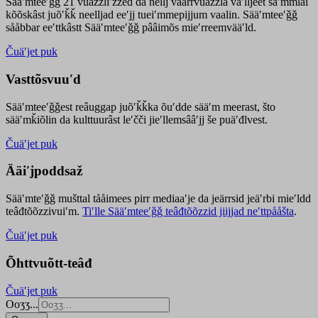
Sääʹmteeʹǧǧ 21 vuäzzliʹžžed da nellj väärrvuäzzla vaʹlljeet säʹmmlai
kõõskâst juõʹǩǩ neelljad eeʹjj tueiʹmmepijjum vaalin. Sääʹmteeʹǧǧ
sååbbar eeʹttkâstt Sääʹmteeʹǧǧ pââimõs mieʹrreemvääʹld.
Čuäʹjet puk
Vasttõsvuuʹd
Sääʹmteeʹǧǧest
reâuggap
juõʹǩǩka
õuʹdde
sääʹm meer
ast
, što
sääʹmǩiõlin da kulttuurâst leʹčči jieʹllemsââʹjj še puäʹđlvest.
Čuäʹjet puk
Ääiʹjpoddsaž
Sääʹmteʹǧǧ mušttal tååimees pirr mediaaʹje da jeärrsid jeäʹrbi mieʹldd
teâđtõõzzivuiʹm.
Tiʹlle Sääʹmteeʹǧǧ teâđtõõzzid jiijjad neʹttpååšta
.
Čuäʹjet puk
Õhttvuõtt-teâđ
Čuäʹjet puk
Ooʒʒ...