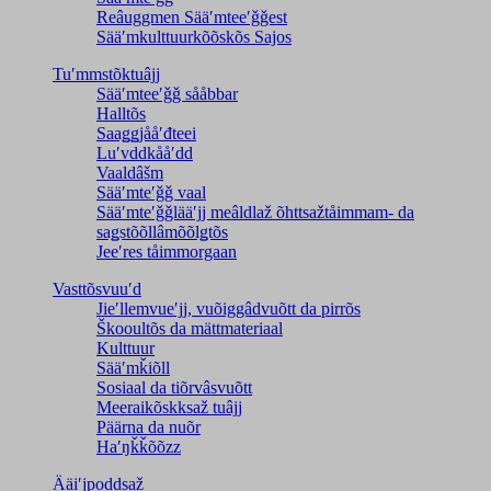
Reâuggmen Sääʹmteeʹǧǧest
Sääʹmkulttuurkõõskõs Sajos
Tuʹmmstõktuâjj
Sääʹmteeʹǧǧ sååbbar
Halltõs
Saaǥǥjååʹđteei
Luʹvddkååʹdd
Vaaldâšm
Sääʹmteʹǧǧ vaal
Sääʹmteʹǧǧlääʹjj meâldlaž õhttsažtåimmam- da
saǥstõõllâmõõlǥtõs
Jeeʹres tåimmorgaan
Vasttõsvuuʹd
Jieʹllemvueʹjj, vuõiggâdvuõtt da pirrõs
Škooultõs da mättmateriaal
Kulttuur
Sääʹmǩiõll
Sosiaal da tiõrvâsvuõtt
Meeraikõskksaž tuâjj
Päärna da nuõr
Haʹŋǩǩõõzz
Ääiʹjpoddsaž