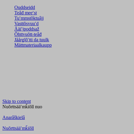
Ouddseidd
Teâđ meeʹst
Tuʹmmstõktuâjj
Vasttõsvuuʹd
Ääiʹjpoddsaž
Õhttvuõtt-teâđ
Jåårǥlõʹtti da tuulk
Mättmateriaalkaupp
Skip to content
Nuõrttsääʹmǩiõll
nuo
Anarâškielâ
Nuõrttsääʹmǩiõll