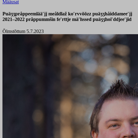
Mååusat
Puäʒʒpråppeemlääʹjj meâldlaž koʹrvvõõzz puäʒʒhåiddameeʹjj
2021–2022 pråppummšin feʹrttje mäʹhssed puäʒʒhoiʹddjeeʹjid
Õlmstõttum 5.7.2023