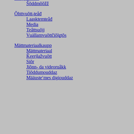
Šõddmõõžž
Õhttvuõtt-teâđ
Laasktemteâđ
Media
Teâttsuõjj
Vuällamvuõttčiõlǥtõs
Mättmateriaalkaupp
Mättmateriaal
Ǩeerjlažvuõtt
Siõr
Jiõnn- da videoruâkk
Tiõddumouddaz
Määusteʹmes digiouddaz