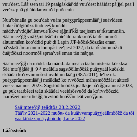
vuuʹdest. Lââʹssen täi 19 paalǥâskååʹdd vuuʹdest hååidat pâʹjjel peäʹl
veeʹzz puäʒʒhåiddamvuuʹd puõccuin.
Nuuʹbbnalla ǥu oouʹdab vuâra puäʒʒpråppeemlääʹjj suåvldeen,
Luke čiõlǥtõõzz tiuddeeš kooʹddi
mäddvuʹvddjieʹllemvueʹǩǩveʹrǧǧniiʹǩǩi tuejjeem taʹrǩstummšin.
Sääʹmteeʹǧǧ vuäǯǯmi teâđai mieʹldd raukkmõš taʹrǩstummši
alttummšen kooʹddid puõʹđi Lapin JJP-kõõskõõzzâst eman
pâʹsslašttâm-mannu looppâst eeʹjjest 2022, da taʹrǩstummuž di
čuäjtõõzzi noorrmõš spraaʹveš eman tän mâŋŋa.
Sääʹmteeʹǧǧ da mädd- da mädd- da meäʹcctäälministeria kõskksa
Sääʹmteʹǧǧlääʹjj 9 § meâldla saǥstõõllmõõžž puäʒʒtääl kuõskki
skääđai koʹrvvummšest uvddum lääʹjj (987/2011), leʹbe nk.
puäʒʒpråppeemlääʹjj meâldlaž koʹrvvõõzzi mähssmõõžžâst altteeš
vueʹssmannust 2023. Saǥstõõllmõõžž juätkkje påʹrǧǧmannust 2023,
ǥu puk taarbšeei teâtt skääđai veeidsõsvuõđ da koʹrvvõõzzid
taarbšeei mieʹrrtieʹǧǧ ärvvtõõllmõššân leät vuõǯǯum.
Sääʹmteeʹǧǧ teâđtõs 28.2.2022
Tääʹlv 2021–2022 muõtt- da kuäivvampuäʒʒjeällmõõžž da tõi
vaaiktõõzz puäʒʒhoiddu, Luke 2022
Lââʹssteâđ: