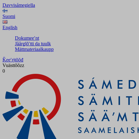
Davvisámegiella
Suomi
English
Dokumeeʹnt
Jåårǥlõʹtti da tuulk
Mättmateriaalkaupp
Ǩeeʹrjtõõđ
Vuästtõõzz
0