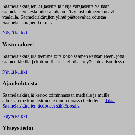
Saamelaiskäräjien 21 jäsentä ja neljä varajäsentä valitaan
saamelaisten keskuudessa joka neljäs vuosi toimeenpantavilla
vaaleilla. Saamelaiskäräjien ylintä päätösvaltaa edustaa
Saamelaiskäräjien kokous.
Näytä kaikki
Vastuualueet
Saamelaiskäräjillä t
eemme töitä koko saamen kansan eteen, jotta
saamen kielillä ja kulttuurilla olisi elintilaa myös tulevaisuudessa.
Näytä kaikki
Ajankohtaista
Saamelaiskäräjät kertoo toiminnastaan medialle ja muille
aiheistamme kiinnostuneille muun muassa tiedotteilla.
Tilaa
Saamelaiskäräjien tiedotteet sähköpostiisi
.
Näytä kaikki
Yhteystiedot