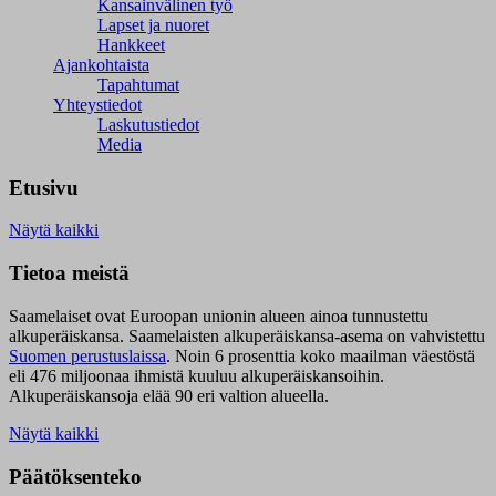
Kansainvälinen työ
Lapset ja nuoret
Hankkeet
Ajankohtaista
Tapahtumat
Yhteystiedot
Laskutustiedot
Media
Etusivu
Näytä kaikki
Tietoa meistä
Saamelaiset ovat Euroopan unionin alueen ainoa tunnustettu
alkuperäiskansa. Saamelaisten alkuperäiskansa-asema on vahvistettu
Suomen perustuslaissa
.
Noin 6 prosenttia koko maailman väestöstä
eli 476 miljoonaa ihmistä kuuluu alkuperäiskansoihin.
Alkuperäiskansoja elää 90 eri valtion alueella.
Näytä kaikki
Päätöksenteko