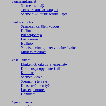
Saamelaiskäräjät
Saamelaiskäräjät
Töissä Saamelaiskäräjillä
Saamelaiskulttuuri­keskus Sajos
Päätöksenteko
Saamelaiskäräjien kokous
Hallitus
Puheenjohtaja
Lautakunnat
Hallinto
Yhteistoiminta- ja neuvotteluvelvoite
Muut toimielimet
Vastuualueet
Elinkeinot, oikeus ja ympäristö
Koulutus ja oppimateriaali
Kulttuuri
Saamen kielet
Sosiaali ja terveys
Kansainvälinen työ
Lapset ja nuoret
Hankkeet
Ajankohtaista