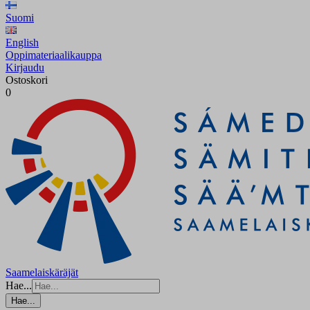
Suomi
English
Oppimateriaalikauppa
Kirjaudu
Ostoskori
0
Saamelaiskäräjät
Hae...
Hae...