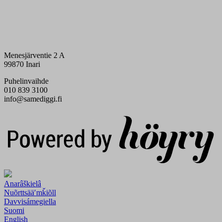
Menesjärventie 2 A
99870 Inari
Puhelinvaihde
010 839 3100
info@samediggi.fi
Digi- ja mainostoimisto Höyry Rovaniemi ja Oulu
Anarâškielâ
Nuõrttsääʹmǩiõll
Davvisámegiella
Suomi
English