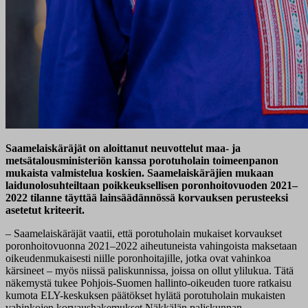
Saamelaiskäräjät on aloittanut neuvottelut maa- ja
metsätalousministeriön kanssa porotuholain toimeenpanon
mukaista valmistelua koskien. Saamelaiskäräjien mukaan
laidunolosuhteiltaan poikkeuksellisen poronhoitovuoden 2021–
2022 tilanne täyttää lainsäädännössä korvauksen perusteeksi
asetetut kriteerit.
– Saamelaiskäräjät vaatii, että porotuholain mukaiset korvaukset
poronhoitovuonna 2021–2022 aiheutuneista vahingoista maksetaan
oikeudenmukaisesti niille poronhoitajille, jotka ovat vahinkoa
kärsineet – myös niissä paliskunnissa, joissa on ollut ylilukua. Tätä
näkemystä tukee Pohjois-Suomen hallinto-oikeuden tuore ratkaisu
kumota ELY-keskuksen päätökset hylätä porotuholain mukaisten
vahinkojen korvaushakemukset Näkkälän paliskunnan