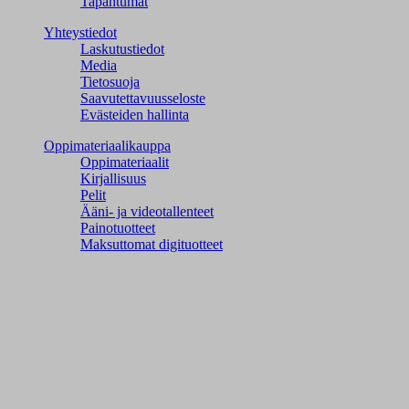
Tapahtumat
Yhteystiedot
Laskutustiedot
Media
Tietosuoja
Saavutettavuusseloste
Evästeiden hallinta
Oppimateriaalikauppa
Oppimateriaalit
Kirjallisuus
Pelit
Ääni- ja videotallenteet
Painotuotteet
Maksuttomat digituotteet