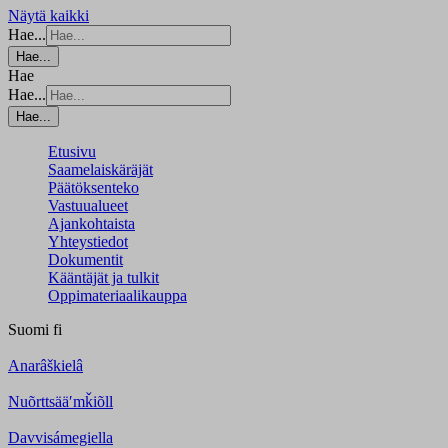
Näytä kaikki
Hae...
Hae...
Hae
Hae...
Hae...
Etusivu
Saamelaiskäräjät
Päätöksenteko
Vastuualueet
Ajankohtaista
Yhteystiedot
Dokumentit
Kääntäjät ja tulkit
Oppimateriaalikauppa
Suomi
fi
Anarâškielâ
Nuõrttsääʹmǩiõll
Davvisámegiella