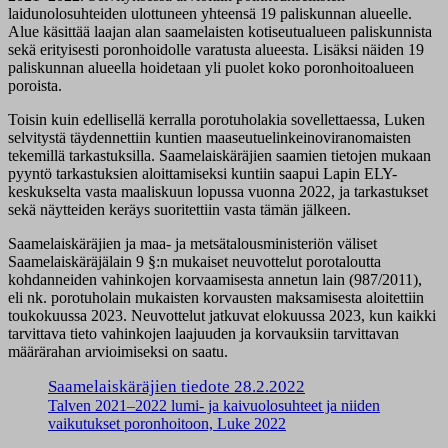
laidunolosuhteiden ulottuneen yhteensä 19 paliskunnan alueelle.
Alue käsittää laajan alan saamelaisten kotiseutualueen paliskunnista
sekä erityisesti poronhoidolle varatusta alueesta. Lisäksi näiden 19
paliskunnan alueella hoidetaan yli puolet koko poronhoitoalueen
poroista.
Toisin kuin edellisellä kerralla porotuholakia sovellettaessa, Luken
selvitystä täydennettiin kuntien maaseutuelinkeinoviranomaisten
tekemillä tarkastuksilla. Saamelaiskäräjien saamien tietojen mukaan
pyyntö tarkastuksien aloittamiseksi kuntiin saapui Lapin ELY-
keskukselta vasta maaliskuun lopussa vuonna 2022, ja tarkastukset
sekä näytteiden keräys suoritettiin vasta tämän jälkeen.
Saamelaiskäräjien ja maa- ja metsätalousministeriön väliset
Saamelaiskäräjälain 9 §:n mukaiset neuvottelut porotaloutta
kohdanneiden vahinkojen korvaamisesta annetun lain (987/2011),
eli nk. porotuholain mukaisten korvausten maksamisesta aloitettiin
toukokuussa 2023. Neuvottelut jatkuvat elokuussa 2023, kun kaikki
tarvittava tieto vahinkojen laajuuden ja korvauksiin tarvittavan
määrärahan arvioimiseksi on saatu.
Saamelaiskäräjien tiedote 28.2.2022
Talven 2021–2022 lumi- ja kaivuolosuhteet ja niiden
vaikutukset poronhoitoon, Luke 2022