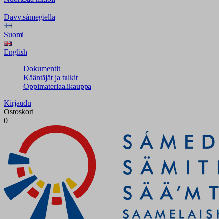
Davvisámegiella
Suomi
English
Dokumentit
Kääntäjät ja tulkit
Oppimateriaalikauppa
Kirjaudu
Ostoskori
0