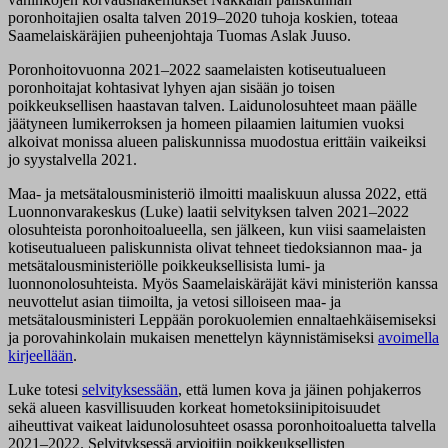
poronhoitajien osalta talven 2019–2020 tuhoja koskien, toteaa
Saamelaiskäräjien puheenjohtaja Tuomas Aslak Juuso.
Poronhoitovuonna 2021–2022 saamelaisten kotiseutualueen
poronhoitajat kohtasivat lyhyen ajan sisään jo toisen
poikkeuksellisen haastavan talven. Laidunolosuhteet maan päälle
jäätyneen lumikerroksen ja homeen pilaamien laitumien vuoksi
alkoivat monissa alueen paliskunnissa muodostua erittäin vaikeiksi
jo syystalvella 2021.
Maa- ja metsätalousministeriö ilmoitti maaliskuun alussa 2022, että
Luonnonvarakeskus (Luke) laatii selvityksen talven 2021–2022
olosuhteista poronhoitoalueella, sen jälkeen, kun viisi saamelaisten
kotiseutualueen paliskunnista olivat tehneet tiedoksiannon maa- ja
metsätalousministeriölle poikkeuksellisista lumi- ja
luonnonolosuhteista. Myös Saamelaiskäräjät kävi ministeriön kanssa
neuvottelut asian tiimoilta, ja vetosi silloiseen maa- ja
metsätalousministeri Leppään porokuolemien ennaltaehkäisemiseksi
ja porovahinkolain mukaisen menettelyn käynnistämiseksi
avoimella
kirjeellään
.
Luke totesi
selvityksessään
, että lumen kova ja jäinen pohjakerros
sekä alueen kasvillisuuden korkeat hometoksiinipitoisuudet
aiheuttivat vaikeat laidunolosuhteet osassa poronhoitoaluetta talvella
2021–2022. Selvityksessä arvioitiin poikkeuksellisten