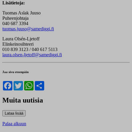
Lisätietoja:
Tuomas Aslak Juuso
Puheenjohtaja
040 687 3394
tuomas.juuso@samediggi.fi
Laura Olsén-Ljetoff
Elinkeinosihteeri
010 839 3123 / 040 617 5113
laura.olsen-ljetoff@samediggi.fi
Jaa sivu eteenpäin
Facebook
Twitter
WhatsApp
Share
Muita uutisia
Palaa alkuun