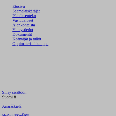
Etusivu
Saamelaiskäräjät
Päätöksenteko
Vastuualueet
Ajankohtaista
Yhteystiedot
Dokumentit
Kääntäjät ja tulkit
Oppimateriaalikauppa
Siirry sisältöön
Suomi
fi
Anarâškielâ
Nuõrttsääʹmǩiõll