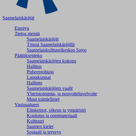
Saamelaiskäräjät
Etusivu
Tietoa meistä
Saamelaiskäräjät
Töissä Saamelaiskäräjillä
Saamelaiskulttuuri­keskus Sajos
Päätöksenteko
Saamelaiskäräjien kokous
Hallitus
Puheenjohtaja
Lautakunnat
Hallinto
Saamelaiskäräjien vaalit
Yhteistoiminta- ja neuvotteluvelvoite
Muut toimielimet
Vastuualueet
Elinkeinot, oikeus ja ympäristö
Koulutus ja oppimateriaali
Kulttuuri
Saamen kielet
Sosiaali ja terveys