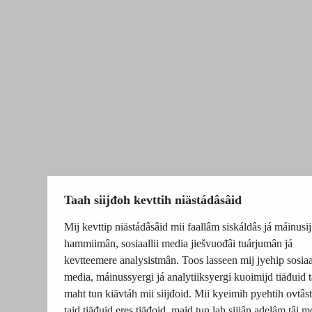
Taah siijđoh kevttih niästádâsâid
Mij kevttip niästádâsâid mii faallâm siskáldâs já máinusij
hammiimân, sosiaallii media jiešvuođâi tuárjumân já
kevtteemere analysistmân. Toos lasseen mij jyehip sosiaal
media, máinussyergi já analytiiksyergi kuoimijd tiäđuid t
maht tun kiävtáh mii siijđoid. Mii kyeimih pyehtih ovtâsti
taid tiäđuid eres tiäđoid, maid tun lah sijjân adelâm tâi m