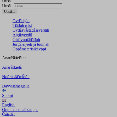
Uusâ
Uusâ...
Uusâ...
Ovdâsijđo
Tiäđuh mist
Ovdâsvástádâssyergih
Äigikyevdil
Ohtâvuotâtiäđuh
Jurgâleijeeh já tuulhah
Oppâmaterialkävppi
Anarâškielâ
an
Anarâškielâ
Nuõrttsääʹmǩiõll
Davvisámegiella
Suomi
English
Oppimateriaalikauppa
Čáládât