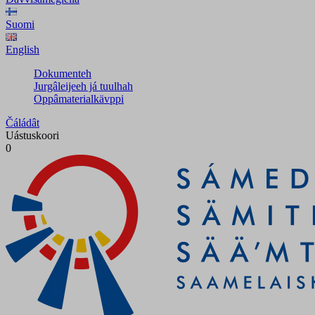
Suomi
English
Dokumenteh
Jurgâleijeeh já tuulhah
Oppâmaterialkävppi
Čáládât
Uástuskoori
0