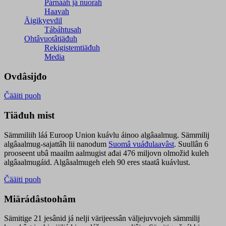
Párnááh já nuorah
Haavah
Äigikyevdil
Tábáhtusah
Ohtâvuotâtiäđuh
Rekigistemtiäđuh
Media
Ovdâsijđo
Čääiti puoh
Tiäđuh mist
Sämmiliih láá Euroop Union kuávlu áinoo algâaalmug. Sämmilij
algâaalmug-sajattâh lii nanodum
Suomâ vuáđulaavâst
. Suullân 6
prooseent ubâ maailm aalmugist ađai 476 miljovn olmožid kuleh
algâaalmugáid. Algâaalmugeh eleh 90 eres staatâ kuávlust.
Čääiti puoh
Miärádâstoohâm
Sämitige 21 jesânid já nelji värijeessân väljejuvvojeh sämmilij