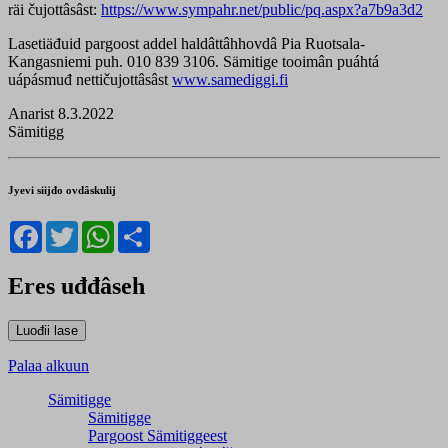
räi čujottâsâst:
https://www.sympahr.net/public/pq.aspx?a7b9a3d2
Lasetiäđuid pargoost addel haldâttâhhovdâ Pia Ruotsala-
Kangasniemi puh. 010 839 3106. Sämitige tooimân puáhtá
uápásmuđ nettičujottâsâst
www.samediggi.fi
Anarist 8.3.2022
Sämitigg
Jyevi siijđo ovdâskulij
Facebook
Twitter
WhatsApp
Share
Eres uđđâseh
Palaa alkuun
Sämitigge
Sämitigge
Pargoost Sämitiggeest