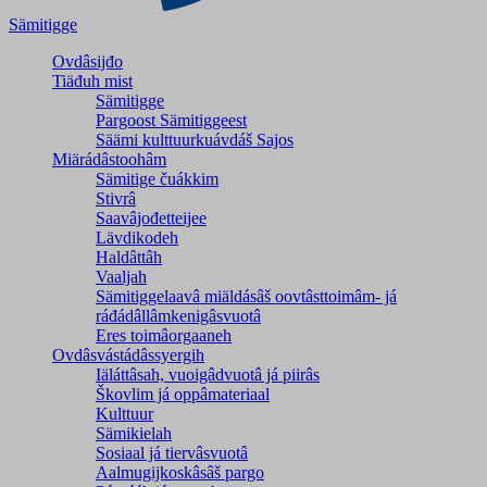
Sämitigge
Ovdâsijđo
Tiäđuh mist
Sämitigge
Pargoost Sämitiggeest
Säämi kulttuurkuávdáš Sajos
Miärádâstoohâm
Sämitige čuákkim
Stivrâ
Saavâjođetteijee
Lävdikodeh
Haldâttâh
Vaaljah
Sämitiggelaavâ miäldásâš oovtâsttoimâm- já
ráđádâllâmkenigâsvuotâ
Eres toimâorgaaneh
Ovdâsvástádâssyergih
Iäláttâsah, vuoigâdvuotâ já piirâs
Škovlim já oppâmateriaal
Kulttuur
Sämikielah
Sosiaal já tiervâsvuotâ
Aalmugijkoskâsâš pargo