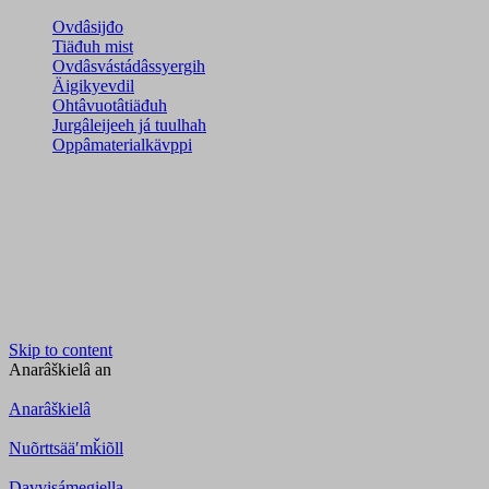
Ovdâsijđo
Tiäđuh mist
Ovdâsvástádâssyergih
Äigikyevdil
Ohtâvuotâtiäđuh
Jurgâleijeeh já tuulhah
Oppâmaterialkävppi
Skip to content
Anarâškielâ
an
Anarâškielâ
Nuõrttsääʹmǩiõll
Davvisámegiella