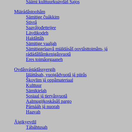
Säämi kulttuurkuávdáš Sajos
Miärádâstoohâm
Sämitige čuákkim
Stivrâ
Saavâjođetteijee
Lävdikodeh
Haldâttâh
Sämitige vaaljah
Sämitiggelaavâ miäldásâš oovtâsttoimâm- já
ráđádâllâmkenigâsvuotâ
Eres toimâorgaaneh
Ovdâsvástádâssyergih
Iäláttâsah, vuoigâdvuotâ já piirâs
Škovlim já oppâmateriaal
Kulttuur
Sämikielah
Sosiaal já tiervâsvuotâ
Aalmugijkoskâsâš pargo
Párnááh já nuorah
Haavah
Äigikyevdil
Tábáhtusah