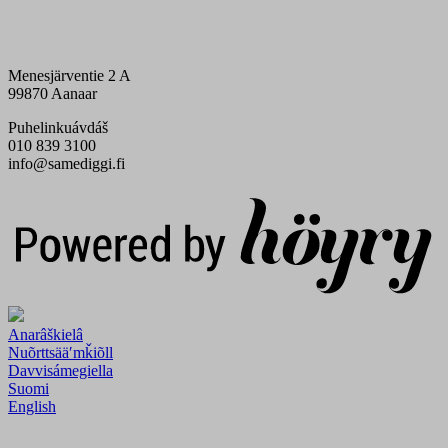
Menesjärventie 2 A
99870 Aanaar
Puhelinkuávdáš
010 839 3100
info@samediggi.fi
Digi- ja mainostoimisto Höyry Rovaniemi ja Oulu
Anarâškielâ
Nuõrttsääʹmǩiõll
Davvisámegiella
Suomi
English