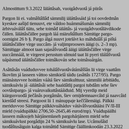
Almostittum 9.3.2022
Iäláttâsah, vuoigâdvuotâ já piirâs
Pargon lii ei. valmâštâllâđ sämmilij iäláttâssáid já toi oovdedmân
kyeskee aašijd tienuuvt, ete váldoo huámmášumán sämmilij
ärbivuáválâš tiätu, sehe toimâđ iäláttâs- já vuoigâdvuotâlävdikode
čällen. Iäláttâsčällee pargoh láá miäruštâllum Sämitige pargo-
oornigist 26 b §. Pargo álgá nuuvt jotelávt ko máhđulâš já pištá
iäláttâsčällee virge uuccâm- já valjimproosees ääigi (s. 2–3 mp).
Sämitigge almoot taan sajasâšvuođâ ääigi iäláttâsčällee virge
uuccâmnáál, te virgeest perustum ulmuid taat lii pyeri tilálâšvuotâ
uápásmuđ iäláttâsčällee toimâkován sehe toimâsuárgán.
Asâttâsân vuáđuduvvee tohálâšvuotâvátámâššân lii virge vaattâm
škovlim já lasseen váttoo sämikielâ táiđu (asâttâs 1727/95). Pargo
miänástuvvee hoittám váátá šiev sämikulttuur, sämmilii ärbitiäđu,
sämikuávlu já -iäláttâsâi sehe haaldâtlij pargoi tubdâm sehe šiev
oovtâstpargo- já vuáruvaikuttâstááiđuid. Mij vyerdip meid
kiärgusvuođâ jiečânâs porgâmân, šiev ornijdemnaavcâid já naavcâid
kierdâđ streesi. Pargoost lii 1 mánuppaje keččâlemäigi. Pälkki
meriduvvoo Sämitige pälkkivuáháduv vátávâšvuotâtääsi IV/II-III
mield (vuáđupälkki 2706,50–2645,46 eurod/mp). Vuáđupäälhi
lasseen máksojeh hárjánemlaseh pargohárjánem mield sehe
sämikuávlust porgâdijn 24 % sämikuávlu lase. Ucâmušâid
tuođâštusâiguin kalga toimâttiđ Sämitige čäällimkoodán 23.3.2022