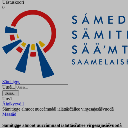
Uástuskoori
0
Sämitigge
Uusâ...
Uusâ...
Uusâ
Äigikyevdil
Sämitigge almoot uuccâmnáál iäláttâsčällee virgesajasâšvuođâ
Maasâd
Sämitigge almoot uuccâmnáál iäláttâsčällee virgesajasâšvuođâ