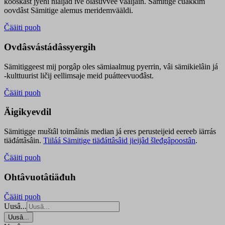
kooskâst jyehi niäljád ive olášuvvee vaaljâin. Sämitige čuákkim
oovdâst Sämitige alemus meridemvääldi.
Čääiti puoh
Ovdâsvástádâssyergih
Sämitiggeest mij porgâp oles sämiaalmug pyerrin, vâi sämikielâin já
-kulttuurist ličij eellimsaje meid puátteevuođâst.
Čääiti puoh
Äigikyevdil
Sämitigge muštâl toimâinis median já eres perusteijeid eereeb iärrás
tiäđáttâsâin.
Tiiláá Sämitige tiäđáttâsâid jieijâd šleđgâpoostân
.
Čääiti puoh
Ohtâvuotâtiäđuh
Čääiti puoh
Uusâ...
Uusâ...