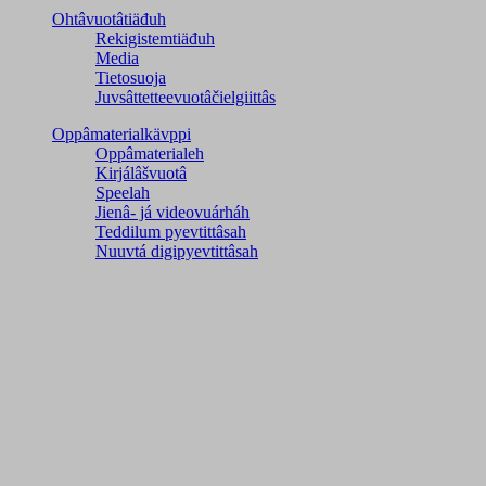
Ohtâvuotâtiäđuh
Rekigistemtiäđuh
Media
Tietosuoja
Juvsâttetteevuotâčielgiittâs
Oppâmaterialkävppi
Oppâmaterialeh
Kirjálâšvuotâ
Speelah
Jienâ- já videovuárháh
Teddilum pyevtittâsah
Nuuvtá digipyevtittâsah