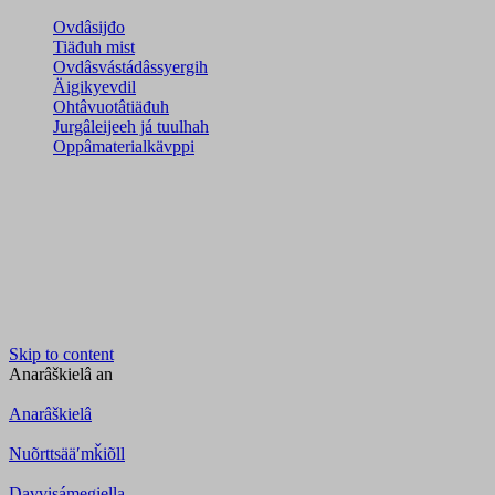
Ovdâsijđo
Tiäđuh mist
Ovdâsvástádâssyergih
Äigikyevdil
Ohtâvuotâtiäđuh
Jurgâleijeeh já tuulhah
Oppâmaterialkävppi
Skip to content
Anarâškielâ
an
Anarâškielâ
Nuõrttsääʹmǩiõll
Davvisámegiella