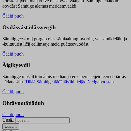
kooskâst jyehi niäljád ive olášuvvee vaaljâin. Sämitige čuákkim
oovdâst Sämitige alemus meridemvääldi.
Čääiti puoh
Ovdâsvástádâssyergih
Sämitiggeest mij porgâp oles sämiaalmug pyerrin, vâi sämikielâin já
-kulttuurist ličij eellimsaje meid puátteevuođâst.
Čääiti puoh
Äigikyevdil
Sämitigge muštâl toimâinis median já eres perusteijeid eereeb iärrás
tiäđáttâsâin.
Tiiláá Sämitige tiäđáttâsâid jieijâd šleđgâpoostân
.
Čääiti puoh
Ohtâvuotâtiäđuh
Čääiti puoh
Uusâ...
Uusâ...