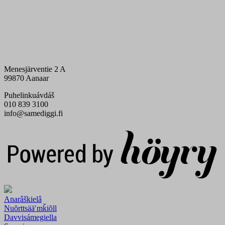
Menesjärventie 2 A
99870 Aanaar
Puhelinkuávdáš
010 839 3100
info@samediggi.fi
Digi- ja mainostoimisto Höyry Rovaniemi ja Oulu
Anarâškielâ
Nuõrttsääʹmǩiõll
Davvisámegiella