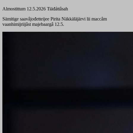
Almostittum 12.5.2026
Tiäđáttâsah
Sämitige saavâjođetteijee Pirita Näkkäläjärvi lii maccâm
vaanhimijriijâst majebaargâ 12.5.