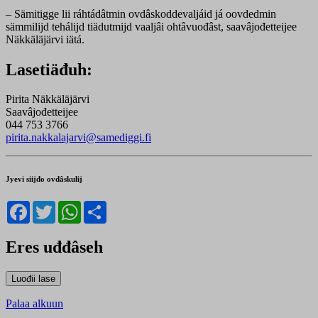
– Sämitigge lii ráhtádâtmin ovdâskoddevaljáid já oovdedmin
sämmilijd tehálijd tiädutmijd vaaljâi ohtâvuođâst, saavâjođetteijee
Näkkäläjärvi iätá.
Lasetiäđuh:
Pirita Näkkäläjärvi
Saavâjođetteijee
044 753 3766
pirita.nakkalajarvi@samediggi.fi
Jyevi siijđo ovdâskulij
Facebook
Twitter
WhatsApp
Share
Eres uđđâseh
Palaa alkuun