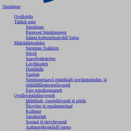
Sämitigge
Ovdâsijđo
Tiäđuh mist
Sämitigge
Pargoost Sämitiggeest
Säämi kulttuurkuávdáš Sajos
Miärádâstoohâm
Sämitige čuákkim
Stivrâ
Saavâjođetteijee
Lävdikodeh
Haldâttâh
Vaaljah
Sämitiggelaavâ miäldásâš oovtâsttoimâm- já
ráđádâllâmkenigâsvuotâ
Eres toimâorgaaneh
Ovdâsvástádâssyergih
Iäláttâsah, vuoigâdvuotâ já piirâs
Škovlim já oppâmateriaal
Kulttuur
Sämikielah
Sosiaal já tiervâsvuotâ
Aalmugijkoskâsâš pargo