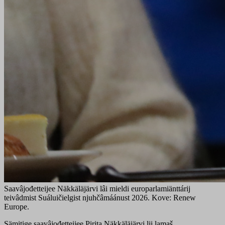
Saavâjođetteijee Näkkäläjärvi lâi mieldi europarlamiänttárij
teivâdmist Suáluičielgist njuhčâmáánust 2026. Kove: Renew
Europe.
Sämitige saavâjođetteijee Pirita Näkkäläjärvi lii lamaš