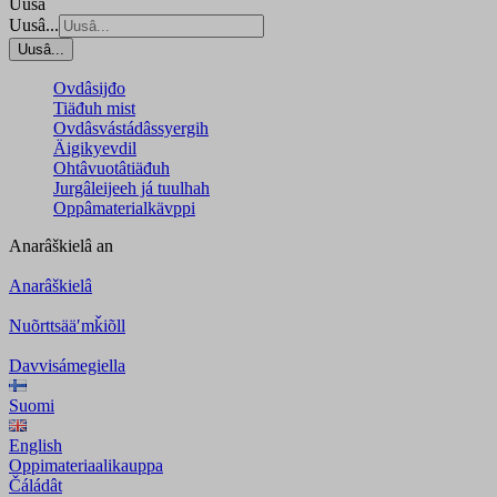
Uusâ
Uusâ...
Uusâ...
Ovdâsijđo
Tiäđuh mist
Ovdâsvástádâssyergih
Äigikyevdil
Ohtâvuotâtiäđuh
Jurgâleijeeh já tuulhah
Oppâmaterialkävppi
Anarâškielâ
an
Anarâškielâ
Nuõrttsääʹmǩiõll
Davvisámegiella
Suomi
English
Oppimateriaalikauppa
Čáládât