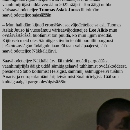
vaanhimijriijâst uđđâivemáánu 2025 rääjist. Ton ääigi nubbe
värisaavâjođetteijee
Tuomas Aslak Juuso
lii toimâm
saavâjođetteijee sajasâžžân.
– Mun halijdâm kijtteđ eromâšávt saavâjođetteijee sajasii Tuomas
Aslak Juuso já vuossâmuu värisaavâjođetteijee
Leo Aikio
muu
ovdâsvástádâsâi huolâmist ton puudâ, ko mun lijjim meddâl.
Kijttoseh meid oles Sämitige stiivrân tehálii poolitlii pargoost
jieškote-uvlágán fádáiguin taan räi taan valjâpaajeest, iätá
saavâjođetteijee Näkkäläjärvi.
Saavâjođetteijee Näkkäläjärvi lâi mieldi muádi pargoääšist
vaanhimijriijâs ääigi: uđđâ sämitiggelaavâ tuhhitmist ovdâskoddeest,
president Stubb kolliimist Helsigist, sämmilij aalmugpeeivi tuáluin
Anarist já europarlamiänttárij teivâdmist Suáluičielgist. Tääl sun
kuittâg aalgât pargo olesáigásâžžân.