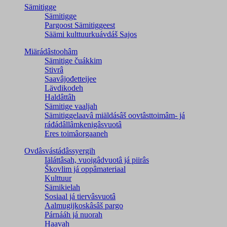
Sämitigge
Sämitigge
Pargoost Sämitiggeest
Säämi kulttuurkuávdáš Sajos
Miärádâstoohâm
Sämitige čuákkim
Stivrâ
Saavâjođetteijee
Lävdikodeh
Haldâttâh
Sämitige vaaljah
Sämitiggelaavâ miäldásâš oovtâsttoimâm- já
ráđádâllâmkenigâsvuotâ
Eres toimâorgaaneh
Ovdâsvástádâssyergih
Iäláttâsah, vuoigâdvuotâ já piirâs
Škovlim já oppâmateriaal
Kulttuur
Sämikielah
Sosiaal já tiervâsvuotâ
Aalmugijkoskâsâš pargo
Párnááh já nuorah
Haavah