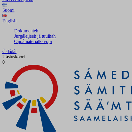
Suomi
English
Dokumenteh
Jurgâleijeeh já tuulhah
Oppâmaterialkävppi
Čáládât
Uástuskoori
0