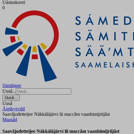
Uástuskoori
0
Sämitigge
Uusâ...
Uusâ...
Uusâ
Äigikyevdil
Saavâjođetteijee Näkkäläjärvi lii maccâm vaanhimijriijâst
Maasâd
Saavâjođetteijee Näkkäläjärvi lii maccâm vaanhimijriijâst