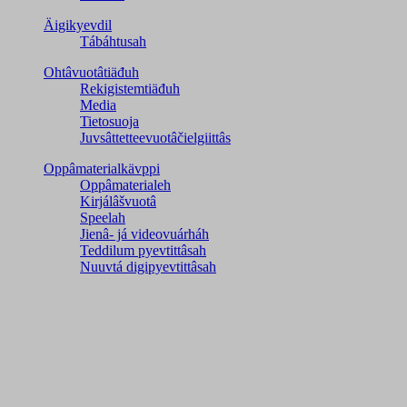
Äigikyevdil
Tábáhtusah
Ohtâvuotâtiäđuh
Rekigistemtiäđuh
Media
Tietosuoja
Juvsâttetteevuotâčielgiittâs
Oppâmaterialkävppi
Oppâmaterialeh
Kirjálâšvuotâ
Speelah
Jienâ- já videovuárháh
Teddilum pyevtittâsah
Nuuvtá digipyevtittâsah