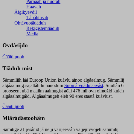
Párnááh já nuorah
Haavah
Äigikyevdil
Tábáhtusah
Ohtâvuotâtiäđuh
Rekigistemtiäđuh
Media
Ovdâsijđo
Čääiti puoh
Tiäđuh mist
Sämmiliih láá Euroop Union kuávlu áinoo algâaalmug. Sämmilij
algâaalmug-sajattâh lii nanodum
Suomâ vuáđulaavâst
. Suullân 6
prooseent ubâ maailm aalmugist ađai 476 miljovn olmožid kuleh
algâaalmugáid. Algâaalmugeh eleh 90 eres staatâ kuávlust.
Čääiti puoh
Miärádâstoohâm
Sämitige 21 jesânid já nelji värijeessân väljejuvvojeh sämmilij