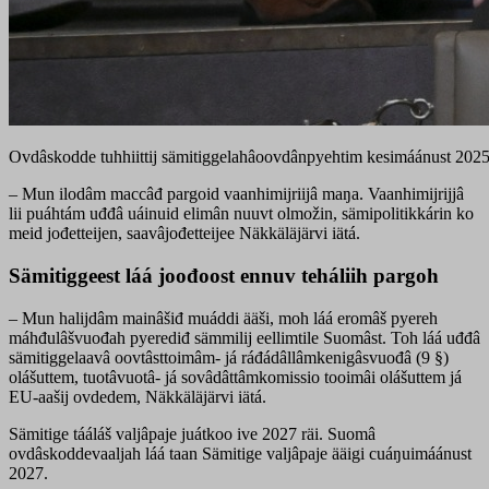
Ovdâskodde tuhhiittij sämitiggelahâoovdânpyehtim kesimáánust 2025
– Mun ilodâm maccâđ pargoid vaanhimijriijâ maŋa. Vaanhimijrijjâ
lii puáhtám uđđâ uáinuid elimân nuuvt olmožin, sämipolitikkárin ko
meid jođetteijen, saavâjođetteijee Näkkäläjärvi iätá.
Sämitiggeest láá joođoost ennuv teháliih pargoh
– Mun halijdâm mainâšiđ muáddi ääši, moh láá eromâš pyereh
máhđulâšvuođah pyerediđ sämmilij eellimtile Suomâst. Toh láá uđđâ
sämitiggelaavâ oovtâsttoimâm- já ráđádâllâmkenigâsvuođâ (9 §)
olášuttem, tuotâvuotâ- já sovâdâttâmkomissio tooimâi olášuttem já
EU-aašij ovdedem, Näkkäläjärvi iätá.
Sämitige tááláš valjâpaje juátkoo ive 2027 räi. Suomâ
ovdâskoddevaaljah láá taan Sämitige valjâpaje ääigi cuáŋuimáánust
2027.