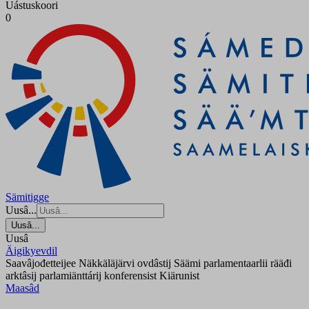
Uástuskoori
0
Sämitigge
Uusâ...
Uusâ...
Uusâ
Äigikyevdil
Saavâjođetteijee Näkkäläjärvi ovdâstij Säämi parlamentaarlii rääđi
arktâsij parlamiänttárij konferensist Kiärunist
Maasâd