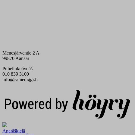
Menesjärventie 2 A
99870 Aanaar
Puhelinkuávdáš
010 839 3100
info@samediggi.fi
Digi- ja mainostoimisto Höyry Rovaniemi ja Oulu
Anarâškielâ