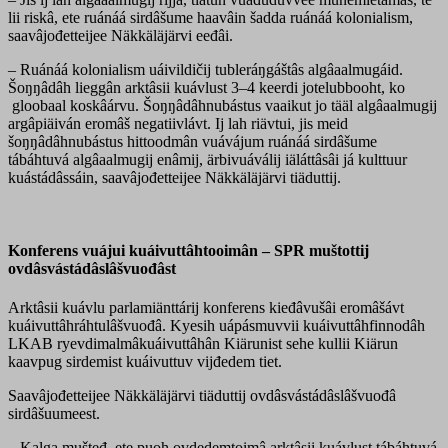
lii riskâ, ete ruánáá sirdâšume haavâin šadda ruánáá kolonialism,
saavâjođetteijee Näkkäläjärvi eeđâi.
– Ruánáá kolonialism uáivildičij tubleráŋgáštâs algâaalmugáid.
Šoŋŋâdâh lieggân arktâsii kuávlust 3–4 keerdi jotelubbooht, ko
gloobaal koskâárvu. Šoŋŋâdâhnubástus vaaikut jo tääl algâaalmugij
argâpiäiván eromâš negatiivlávt. Ij lah riävtui, jis meid
šoŋŋâdâhnubástus hittoodmân vuávájum ruánáá sirdâšume
tábáhtuvá algâaalmugij enâmij, ärbivuáválij iäláttâsâi já kulttuur
kuástádâssáin, saavâjođetteijee Näkkäläjärvi tiäduttij.
Konferens vuájui kuáivuttâhtooimân – SPR muštottij
ovdâsvástádâslâšvuođâst
Arktâsii kuávlu parlamiänttárij konferens kieđâvušâi eromâšávt
kuáivuttâhráhtulâšvuođâ. Kyesih uápásmuvvii kuáivuttâhfinnodâh
LKAB ryevdimalmâkuáivuttâhân Kiärunist sehe kullii Kiärun
kaavpug sirdemist kuáivuttuv vijđedem tiet.
Saavâjođetteijee Näkkäläjärvi tiäduttij ovdâsvástádâslâšvuođâ
sirdâšuumeest.
– Kalga mušteđ, ete puoh ovdedemtoimâ arktâsii kuávlust tábáhtuvá