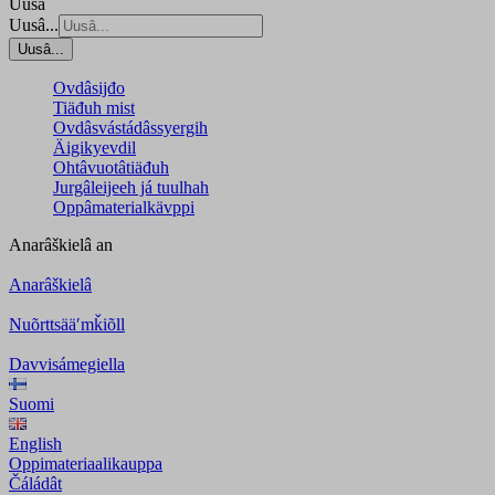
Uusâ
Uusâ...
Uusâ...
Ovdâsijđo
Tiäđuh mist
Ovdâsvástádâssyergih
Äigikyevdil
Ohtâvuotâtiäđuh
Jurgâleijeeh já tuulhah
Oppâmaterialkävppi
Anarâškielâ
an
Anarâškielâ
Nuõrttsääʹmǩiõll
Davvisámegiella
Suomi
English
Oppimateriaalikauppa
Čáládât