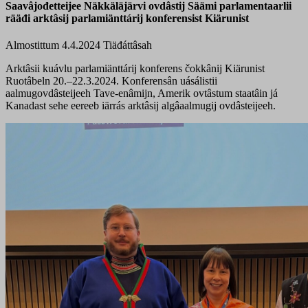
Saavâjođetteijee Näkkäläjärvi ovdâstij Säämi parlamentaarlii
rääđi arktâsij parlamiänttárij konferensist Kiärunist
Almostittum 4.4.2024
Tiäđáttâsah
Arktâsii kuávlu parlamiänttárij konferens čokkânij Kiärunist
Ruotâbeln 20.–22.3.2024. Konferensân uásálistii
aalmugovdâsteijeeh Tave-enâmijn, Amerik ovtâstum staatâin já
Kanadast sehe eereeb iärrás arktâsij algâaalmugij ovdâsteijeeh.