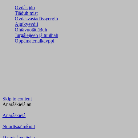
Ovdâsijđo
Tiäđuh mist
Ovdâsvástádâssyergih
Äigikyevdil
Ohtâvuotâtiäđuh
Jurgâleijeeh já tuulhah
Oppâmaterialkävppi
Skip to content
Anarâškielâ
an
Anarâškielâ
Nuõrttsääʹmǩiõll
Davvisámegiella