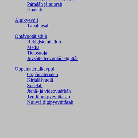
Párnááh já nuorah
Haavah
Äigikyevdil
Tábáhtusah
Ohtâvuotâtiäđuh
Rekigistemtiäđuh
Media
Tietosuoja
Juvsâttetteevuotâčielgiittâs
Oppâmaterialkävppi
Oppâmaterialeh
Kirjálâšvuotâ
Speelah
Jienâ- já videovuárháh
Teddilum pyevtittâsah
Nuuvtá digipyevtittâsah