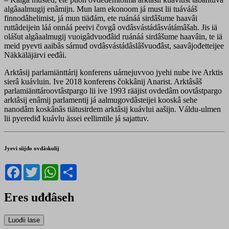
algâaalmugij enâmijn. Mun lam ekonoom já must lii tuávááš
finnodâhelimist, já mun tiäđám, ete ruánáá sirdâšume haavâi
ruttâdeijein láá onnáá peeivi čovgâ ovdâsvástádâsvátámâšah. Jis iä
olášut algâaalmugij vuoigâdvuođâid ruánáá sirdâšume haavâin, te iä
meid pyevti aaibâs sárnuđ ovdâsvástádâslâšvuođâst, saavâjođetteijee
Näkkäläjärvi eeđâi.
Arktâsij parlamiänttárij konferens uárnejuvvoo jyehi nube ive Arktis
sierâ kuávluin. Ive 2018 konferens čokkânij Anarist. Arktâsâš
parlamiänttároovtâstpargo lii ive 1993 rääjist ovdedâm oovtâstpargo
arktâsij enâmij parlamentij já aalmugovdâsteijei kooskâ sehe
nanodâm koskânâs tiätusirdem arktâsij kuávlui aašijn. Váldu-ulmen
lii pyerediđ kuávlu ässei eellimtile já sajattuv.
Jyevi siijđo ovdâskulij
Facebook
Twitter
WhatsApp
Share
Eres uđđâseh