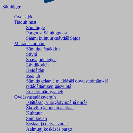
Sämitigge
Ovdâsijđo
Tiäđuh mist
Sämitigge
Pargoost Sämitiggeest
Säämi kulttuurkuávdáš Sajos
Miärádâstoohâm
Sämitige čuákkim
Stivrâ
Saavâjođetteijee
Lävdikodeh
Haldâttâh
Vaaljah
Sämitiggelaavâ miäldásâš oovtâsttoimâm- já
ráđádâllâmkenigâsvuotâ
Eres toimâorgaaneh
Ovdâsvástádâssyergih
Iäláttâsah, vuoigâdvuotâ já piirâs
Škovlim já oppâmateriaal
Kulttuur
Sämikielah
Sosiaal já tiervâsvuotâ
Aalmugijkoskâsâš pargo