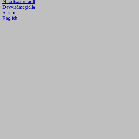
Nuõrttsääʹmǩiõll
Davvisámegiella
Suomi
English