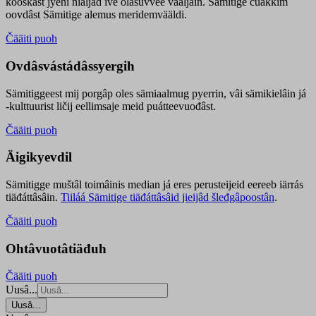
kooskâst jyehi niäljád ive olášuvvee vaaljâin. Sämitige čuákkim
oovdâst Sämitige alemus meridemvääldi.
Čääiti puoh
Ovdâsvástádâssyergih
Sämitiggeest mij porgâp oles sämiaalmug pyerrin, vâi sämikielâin já
-kulttuurist ličij eellimsaje meid puátteevuođâst.
Čääiti puoh
Äigikyevdil
Sämitigge muštâl toimâinis median já eres perusteijeid eereeb iärrás
tiäđáttâsâin.
Tiiláá Sämitige tiäđáttâsâid jieijâd šleđgâpoostân
.
Čääiti puoh
Ohtâvuotâtiäđuh
Čääiti puoh
Uusâ...
Uusâ...