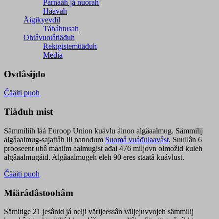
Párnááh já nuorah
Haavah
Äigikyevdil
Tábáhtusah
Ohtâvuotâtiäđuh
Rekigistemtiäđuh
Media
Ovdâsijđo
Čääiti puoh
Tiäđuh mist
Sämmiliih láá Euroop Union kuávlu áinoo algâaalmug. Sämmilij
algâaalmug-sajattâh lii nanodum
Suomâ vuáđulaavâst
. Suullân 6
prooseent ubâ maailm aalmugist ađai 476 miljovn olmožid kuleh
algâaalmugáid. Algâaalmugeh eleh 90 eres staatâ kuávlust.
Čääiti puoh
Miärádâstoohâm
Sämitige 21 jesânid já nelji värijeessân väljejuvvojeh sämmilij