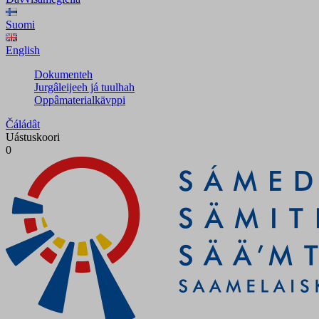
Suomi
English
Dokumenteh
Jurgâleijeeh já tuulhah
Oppâmaterialkävppi
Čáládât
Uástuskoori
0