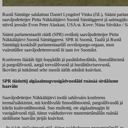
Ruotâ Sämitige sahâalmai Daniel Lyngdorf Vinka (čiž.), Säämi parlam
saavâjođetteijee Pirita Näkkäläjärvi Suomâ Sämitiggeest já aalmugijk
stiivrâ jeessân Evon Peter Alaskast, USA:st. Kove: Niina Siivikko / S
Säämi parlamentaarlii rääđi (SPR) ovdâstij saavâjođetteijee Pirita
Näkkäläjärvi Suomâ Sämitiggeest. SPR lii Suomâ, Taažâ já Ruotâ
Sämitiigij koskâsâš parlamentaarlâš oovtâstpargo-orgaan, mon
vuáruttâllee saavâjođettemvuotâ lii taan ive Suomâst.
Konferens fáádáh lijjii šoŋŋâdâh já pasâttâshuolâttâs, finnodâhtoimâ
já pargolâšvuotâ, aargâ torvolâšvuotâ já huolâttâsvisesvuotâ,
škovlim já tutkâmuš sehe nuorâi ääših arktâsii kuávlust.
SPR tiäduttij algâaalmugvuoigâdvuođâid ruánáá sirdâšume
haavâin
Saavâjođetteijee Näkkäläjärvi toolâi sahâvuáru konferens
teemačuákkimist, mii kieđâvušâi finnodâhtooimâ, pargolâšvuođâ já
kilelis kuáivuttâhtooimâ. Sun muštottij, ete algâaalmugijn lii
vuoigâdvuotâ rijjâ, tiätun vuáđuduvvee munemietâmâšân ruánáá
sirdâšume haavâin jieijâs kuávlust.
– Jis ij lah algâaalmugij rijjâ, tiätun vuáđuduvvee munemietâmâš, te