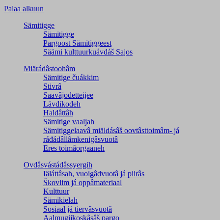
Palaa alkuun
Sämitigge
Sämitigge
Pargoost Sämitiggeest
Säämi kulttuurkuávdáš Sajos
Miärádâstoohâm
Sämitige čuákkim
Stivrâ
Saavâjođetteijee
Lävdikodeh
Haldâttâh
Sämitige vaaljah
Sämitiggelaavâ miäldásâš oovtâsttoimâm- já
ráđádâllâmkenigâsvuotâ
Eres toimâorgaaneh
Ovdâsvástádâssyergih
Iäláttâsah, vuoigâdvuotâ já piirâs
Škovlim já oppâmateriaal
Kulttuur
Sämikielah
Sosiaal já tiervâsvuotâ
Aalmugijkoskâsâš pargo