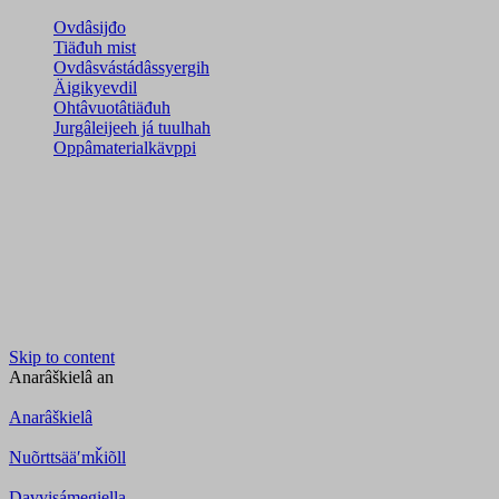
Ovdâsijđo
Tiäđuh mist
Ovdâsvástádâssyergih
Äigikyevdil
Ohtâvuotâtiäđuh
Jurgâleijeeh já tuulhah
Oppâmaterialkävppi
Skip to content
Anarâškielâ
an
Anarâškielâ
Nuõrttsääʹmǩiõll
Davvisámegiella