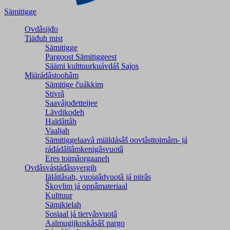
Sämitigge
Ovdâsijđo
Tiäđuh mist
Sämitigge
Pargoost Sämitiggeest
Säämi kulttuurkuávdáš Sajos
Miärádâstoohâm
Sämitige čuákkim
Stivrâ
Saavâjođetteijee
Lävdikodeh
Haldâttâh
Vaaljah
Sämitiggelaavâ miäldásâš oovtâsttoimâm- já
ráđádâllâmkenigâsvuotâ
Eres toimâorgaaneh
Ovdâsvástádâssyergih
Iäláttâsah, vuoigâdvuotâ já piirâs
Škovlim já oppâmateriaal
Kulttuur
Sämikielah
Sosiaal já tiervâsvuotâ
Aalmugijkoskâsâš pargo