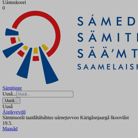
Uástuskoori
0
Sämitigge
Uusâ...
Uusâ...
Uusâ
Äigikyevdil
Säminuorâi taaiđâtábáhtus uárnejuvvoo Kärigâsnjaargâ škoovlâst
19.5.
Maasâd