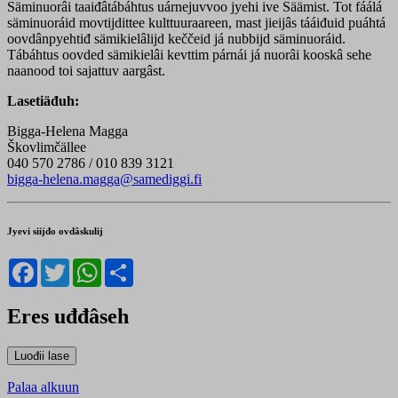
Säminuorâi taaiđâtábáhtus uárnejuvvoo jyehi ive Säämist. Tot fáálá
säminuoráid movtijdittee kulttuuraareen, mast jieijâs tááiđuid puáhtá
oovdânpyehtiđ sämikielâlijd keččeid já nubbijd säminuoráid.
Tábáhtus oovded sämikielâi kevttim párnái já nuorâi kooskâ sehe
naanood toi sajattuv aargâst.
Lasetiäđuh:
Bigga-Helena Magga
Škovlimčällee
040 570 2786 / 010 839 3121
bigga-helena.magga@samediggi.fi
Jyevi siijđo ovdâskulij
Facebook
Twitter
WhatsApp
Share
Eres uđđâseh
Palaa alkuun