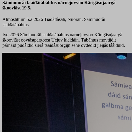
Säminuorâi taaiđâtábáhtus uárnejuvvoo Kärigâsnjaargâ
škoovlâst 19.5.
Almostittum 5.2.2026
Tiäđáttâsah, Nuorah, Säminuorâi
taaiđâtábáhtus
Ive 2026 Säminuorâi taaiđâtábáhtus uárnejuvvoo Kärigâsnjaargâ
škoovlâst oovtâstpargoost Ucjuv kieldáin. Tábáhtus movtijdit
párnáid puđâldiđ sierâ taaiđâsuorgijn sehe ovdediđ jieijâs tááiđuid.