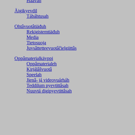
Haavah
Äigikyevdil
Tábáhtusah
Ohtâvuotâtiäđuh
Rekigistemtiäđuh
Media
Tietosuoja
Juvsâttetteevuotâčielgiittâs
Oppâmaterialkävppi
Oppâmaterialeh
Kirjálâšvuotâ
Speelah
Jienâ- já videovuárháh
Teddilum pyevtittâsah
Nuuvtá digipyevtittâsah