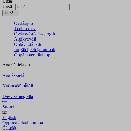
Uusâ
Uusâ...
Uusâ...
Ovdâsijđo
Tiäđuh mist
Ovdâsvástádâssyergih
Äigikyevdil
Ohtâvuotâtiäđuh
Jurgâleijeeh já tuulhah
Oppâmaterialkävppi
Anarâškielâ
an
Anarâškielâ
Nuõrttsääʹmǩiõll
Davvisámegiella
Suomi
English
Oppimateriaalikauppa
Čáládât