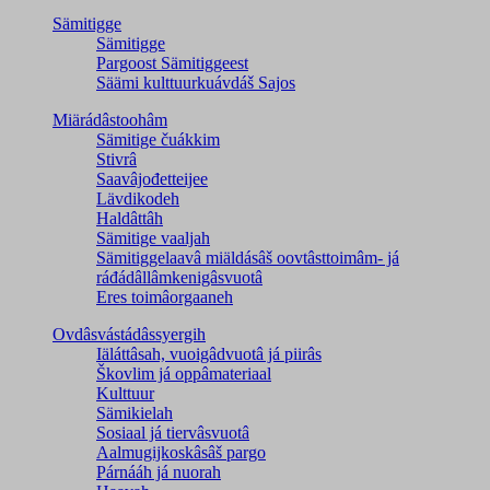
Sämitigge
Sämitigge
Pargoost Sämitiggeest
Säämi kulttuurkuávdáš Sajos
Miärádâstoohâm
Sämitige čuákkim
Stivrâ
Saavâjođetteijee
Lävdikodeh
Haldâttâh
Sämitige vaaljah
Sämitiggelaavâ miäldásâš oovtâsttoimâm- já
ráđádâllâmkenigâsvuotâ
Eres toimâorgaaneh
Ovdâsvástádâssyergih
Iäláttâsah, vuoigâdvuotâ já piirâs
Škovlim já oppâmateriaal
Kulttuur
Sämikielah
Sosiaal já tiervâsvuotâ
Aalmugijkoskâsâš pargo
Párnááh já nuorah