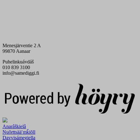
Menesjärventie 2 A
99870 Aanaar
Puhelinkuávdáš
010 839 3100
info@samediggi.fi
Digi- ja mainostoimisto Höyry Rovaniemi ja Oulu
Anarâškielâ
Nuõrttsääʹmǩiõll
Davvisámegiella