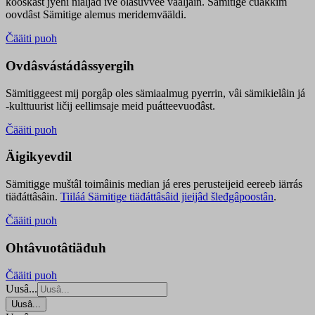
kooskâst jyehi niäljád ive olášuvvee vaaljâin. Sämitige čuákkim
oovdâst Sämitige alemus meridemvääldi.
Čääiti puoh
Ovdâsvástádâssyergih
Sämitiggeest mij porgâp oles sämiaalmug pyerrin, vâi sämikielâin já
-kulttuurist ličij eellimsaje meid puátteevuođâst.
Čääiti puoh
Äigikyevdil
Sämitigge muštâl toimâinis median já eres perusteijeid eereeb iärrás
tiäđáttâsâin.
Tiiláá Sämitige tiäđáttâsâid jieijâd šleđgâpoostân
.
Čääiti puoh
Ohtâvuotâtiäđuh
Čääiti puoh
Uusâ...
Uusâ...