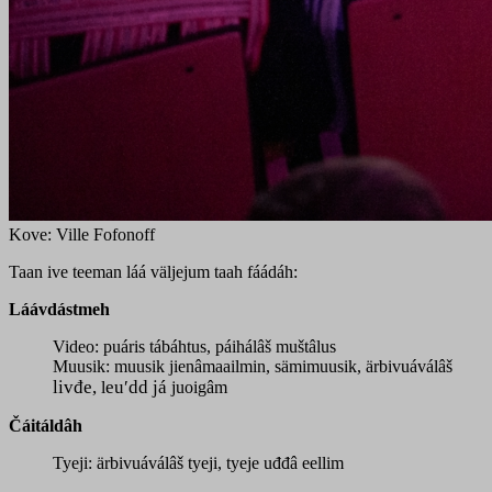
Kove: Ville Fofonoff
Taan ive teeman láá väljejum taah fáádáh:
Láávdástmeh
Video: puáris tábáhtus, páihálâš muštâlus
Muusik: muusik jienâmaailmin, sämimuusik, ärbivuáválâš
livđe,
euʹdd já
l
juoigâm
Čáitáldâh
Tyeji: ärbivuáválâš tyeji, tyeje uđđâ eellim