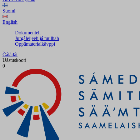
Suomi
English
Dokumenteh
Jurgâleijeeh já tuulhah
Oppâmaterialkävppi
Čáládât
Uástuskoori
0