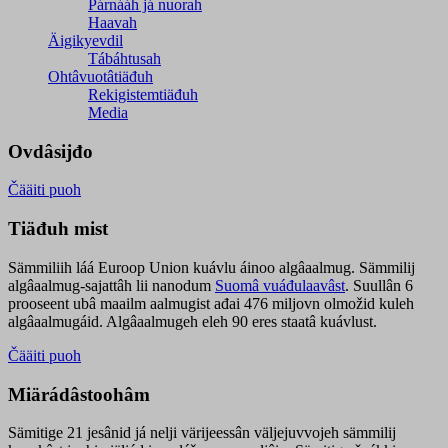
Párnááh já nuorah
Haavah
Äigikyevdil
Tábáhtusah
Ohtâvuotâtiäđuh
Rekigistemtiäđuh
Media
Ovdâsijđo
Čääiti puoh
Tiäđuh mist
Sämmiliih láá Euroop Union kuávlu áinoo algâaalmug. Sämmilij
algâaalmug-sajattâh lii nanodum
Suomâ vuáđulaavâst
. Suullân 6
prooseent ubâ maailm aalmugist ađai 476 miljovn olmožid kuleh
algâaalmugáid. Algâaalmugeh eleh 90 eres staatâ kuávlust.
Čääiti puoh
Miärádâstoohâm
Sämitige 21 jesânid já nelji värijeessân väljejuvvojeh sämmilij