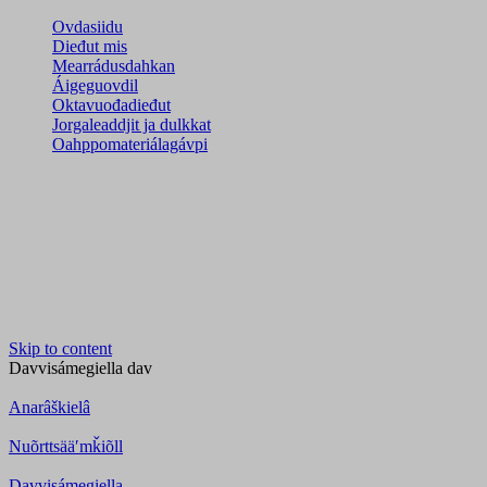
Ovdasiidu
Dieđut mis
Mearrádusdahkan
Áigeguovdil
Oktavuođadieđut
Jorgaleaddjit ja dulkkat
Oahppomateriálagávpi
Skip to content
Davvisámegiella
dav
Anarâškielâ
Nuõrttsääʹmǩiõll
Davvisámegiella