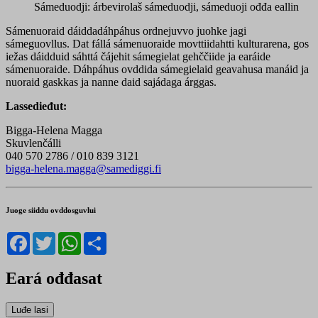
Sámeduodji: árbevirolaš sámeduodji, sámeduoji ođđa eallin
Sámenuoraid dáiddadáhpáhus ordnejuvvo juohke jagi
sámeguovllus. Dat fállá sámenuoraide movttiidahtti kulturarena, gos
iežas dáidduid sáhttá čájehit sámegielat gehččiide ja earáide
sámenuoraide. Dáhpáhus ovddida sámegielaid geavahusa manáid ja
nuoraid gaskkas ja nanne daid sajádaga árggas.
Lassedieđut:
Bigga-Helena Magga
Skuvlenčálli
040 570 2786 / 010 839 3121
bigga-helena.magga@samediggi.fi
Juoge siiddu ovddosguvlui
Facebook
Twitter
WhatsApp
Share
Eará ođđasat