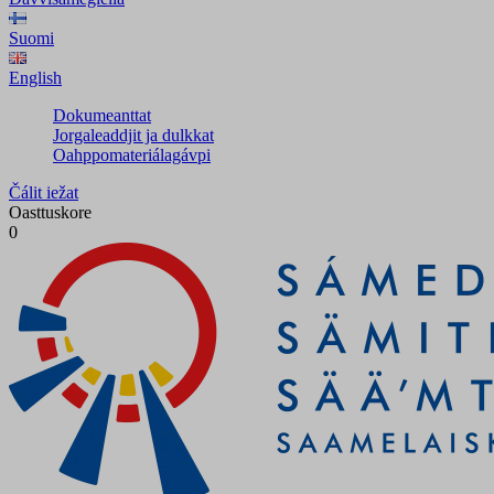
Suomi
English
Dokumeanttat
Jorgaleaddjit ja dulkkat
Oahppomateriálagávpi
Čálit iežat
Oasttuskore
0