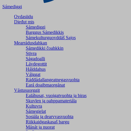
Sámediggi
Ovdasiidu
Dieđut mis
Sámediggi
Barggus Sámedikkis
Sámekulturguovddáš Sajos
Mearrádusdahkan
Sámedikki čoahkkin
Stivra
Ságadoalli
Lávdegottit
Hálddahus
Válggat
Ráđđádallangeatnegas­vuohta
Eará doaibmaorgánat
Vástusuorggit
Ealáhusat, vuoigatvuohta ja biras
Skuvlen ja oahppamateriála
Kultuvra
Sámegielat
Sosiála ja dearvvasvuohta
Riikkaidgaskasaš bargu
Mánát ja nuorat