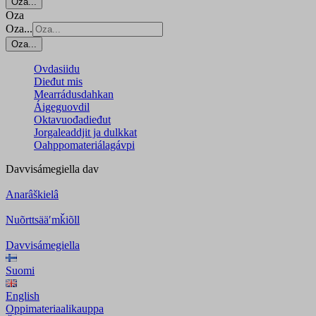
Oza...
Oza
Oza...
Oza...
Ovdasiidu
Dieđut mis
Mearrádusdahkan
Áigeguovdil
Oktavuođadieđut
Jorgaleaddjit ja dulkkat
Oahppomateriálagávpi
Davvisámegiella
dav
Anarâškielâ
Nuõrttsääʹmǩiõll
Davvisámegiella
Suomi
English
Oppimateriaalikauppa