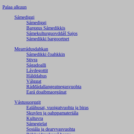
Palaa alkuun
Sámediggi
Sámediggi
Barggus Sámedikkis
Sámekulturguovddáš Sajos
Sámedikki bargoortnet
Mearrádusdahkan
Sámedikki čoahkkin
Stivra
Ságadoalli
Lávdegottit
Hálddahus
Válggat
Ráđđádallangeatnegas­vuohta
Eará doaibmaorgánat
Vástusuorggit
Ealáhusat, vuoigatvuohta ja biras
Skuvlen ja oahppamateriála
Kultuvra
Sámegielat
Sosiála ja dearvvasvuohta