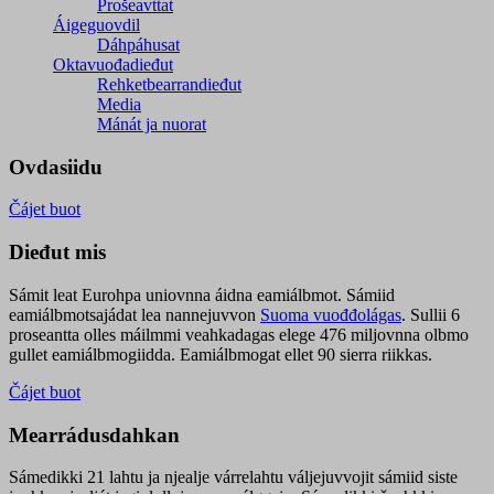
Prošeavttat
Áigeguovdil
Dáhpáhusat
Oktavuođadieđut
Rehketbearrandieđut
Media
Mánát ja nuorat
Ovdasiidu
Čájet buot
Dieđut mis
Sámit leat Eurohpa uniovnna áidna eamiálbmot. Sámiid
eamiálbmotsajádat lea nannejuvvon
Suoma vuođđolágas
. Sullii 6
proseantta olles máilmmi veahkadagas elege 476 miljovnna olbmo
gullet eamiálbmogiidda. Eamiálbmogat ellet 90 sierra riikkas.
Čájet buot
Mearrádusdahkan
Sámedikki 21 lahtu ja njealje várrelahtu váljejuvvojit sámiid siste