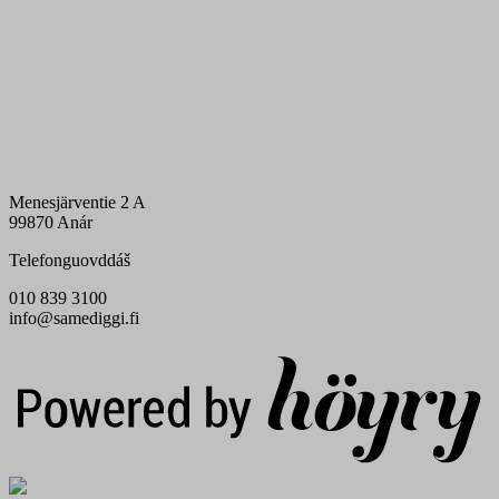
Menesjärventie 2 A
99870 Anár
Telefonguovddáš
010 839 3100
info@samediggi.fi
Digi- ja mainostoimisto Höyry Rovaniemi ja Oulu