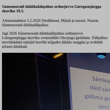
Sámenuoraid dáiddadáhpáhus ordnejuvvo Gáregasnjárgga
skuvllas 19.5.
Almmustahtton 5.2.2026
Dieđáhusat, Mánát ja nuorat, Nuorat,
Sámenuoraid dáiddadáhpáhus
Jagi 2026 Sámenuoraid dáiddadáhpáhus ordnejuvvo
Gáregasnjárgga skuvllas ovttasráđiid Ohcejoga gielddain. Dáhpáhus
movttiidahttá mánáid beroštit iešguđet dáidda surggiin ja ovddidit
iežaset dáidduid.