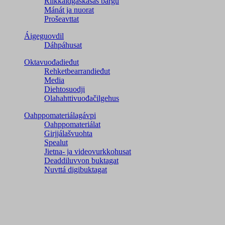
Riikkaidgaskasaš bargu
Mánát ja nuorat
Prošeavttat
Áigeguovdil
Dáhpáhusat
Oktavuođadieđut
Rehketbearrandieđut
Media
Diehtosuodji
Olahahttivuođačilgehus
Oahppomateriálagávpi
Oahppomateriálat
Girjjálašvuohta
Spealut
Jietna- ja videovurkkohusat
Deaddiluvvon buktagat
Nuvttá digibuktagat