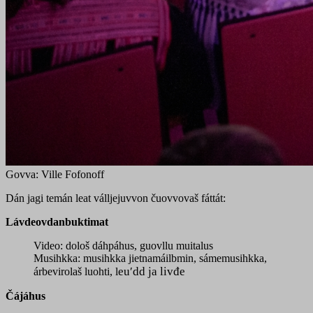
Govva: Ville Fofonoff
Dán jagi temán leat válljejuvvon čuovvovaš fáttát:
Lávdeovdanbuktimat
Video: dološ dáhpáhus, guovllu muitalus
Musihkka: musihkka jietnamáilbmin, sámemusihkka,
euʹdd ja livđe
árbevirolaš luohti,
l
Čájáhus