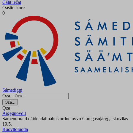
Čálit iežat
Oasttuskore
0
Sámediggi
Oza...
Oza...
Oza
Áigeguovdil
Sámenuoraid dáiddadáhpáhus ordnejuvvo Gáregasnjárgga skuvllas
19.5.
Ruovttoluotta