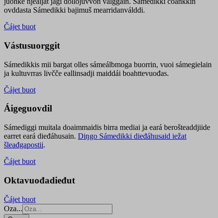
juohke njealját jagi dollojuvvon válggain. Sámedikki čoahkkin
ovddasta Sámedikki bajimuš mearridanválddi.
Čájet buot
Vástusuorggit
Sámedikkis mii bargat olles sámeálbmoga buorrin, vuoi sámegielain
ja kultuvrras livčče eallinsadji maiddái boahttevuođas.
Čájet buot
Áigeguovdil
Sámediggi muitala doaimmaidis birra mediai ja eará berošteaddjiide
earret eará dieđáhusain.
Diŋgo Sámedikki dieđáhusaid iežat
šleađgapostii
.
Čájet buot
Oktavuođadieđut
Čájet buot
Oza...