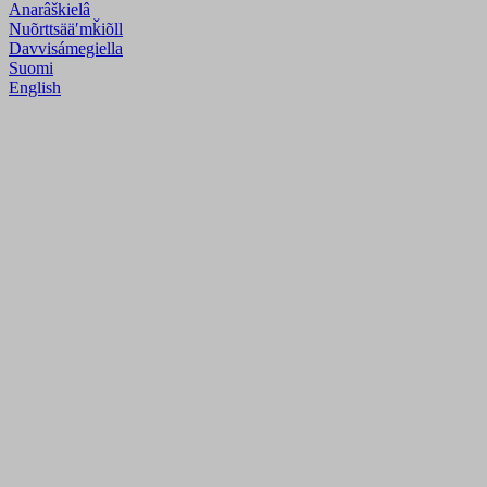
Anarâškielâ
Nuõrttsääʹmǩiõll
Davvisámegiella
Suomi
English