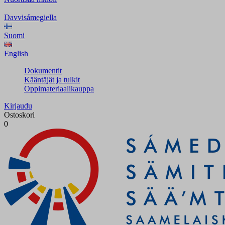
Davvisámegiella
Suomi
English
Dokumentit
Kääntäjät ja tulkit
Oppimateriaalikauppa
Kirjaudu
Ostoskori
0