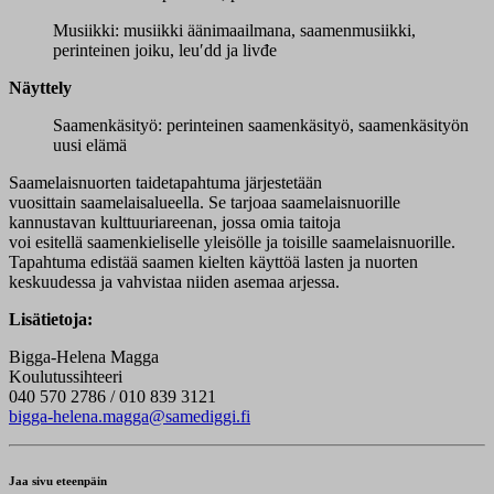
Musiikki: musiikki äänimaailmana, saamenmusiikki,
perinteinen joiku, l
euʹdd ja livđe
Näyttely
Saamenkäsityö: perinteinen saamenkäsityö, saamenkäsityön
uusi elämä
Saamelaisnuorten taidetapahtuma järjestetään
vuosittain saamelaisalueella. Se tarjoaa saamelaisnuorille
kannustavan kulttuuriareenan, jossa omia taitoja
voi esitellä saamenkieliselle yleisölle ja toisille saamelaisnuorille.
Tapahtuma edistää saamen kielten käyttöä lasten ja nuorten
keskuudessa ja vahvistaa niiden asemaa arjessa.
Lisätietoja:
Bigga-Helena Magga
Koulutussihteeri
040 570 2786 / 010 839 3121
bigga-helena.magga@samediggi.fi
Jaa sivu eteenpäin