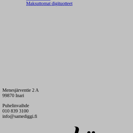
Maksuttomat digituotteet
Menesjärventie 2 A
99870 Inari
Puhelinvaihde
010 839 3100
info@samediggi.fi
Digi- ja mainostoimisto Höyry Rovaniemi ja Oulu