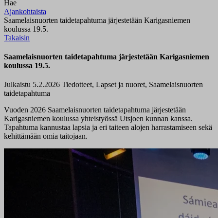
Hae
Ajankohtaista
Saamelaisnuorten taidetapahtuma järjestetään Karigasniemen
koulussa 19.5.
Takaisin
Saamelaisnuorten taidetapahtuma järjestetään Karigasniemen
koulussa 19.5.
Julkaistu 5.2.2026
Tiedotteet, Lapset ja nuoret, Saamelaisnuorten
taidetapahtuma
Vuo
den
2026 Saamelaisnuorten taidetapahtuma järjestetään
Karigasniemen koulussa yhteistyössä Utsjoen kunnan kanssa.
Ta
pahtuma
kannustaa lapsia ja
eri taiteen alojen harrastamiseen
sekä
kehittämään omia taitojaan.