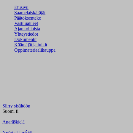
Etusivu
Saamelaiskäräjät
Päätöksenteko
Vastuualueet
Ajankohtaista
Yhteystiedot
Dokumentit
Kääntäjät ja tulkit
Oppimateriaalikauppa
Siirry sisältöön
Suomi
fi
Anarâškielâ
Nuõrttsääʹmǩiõll