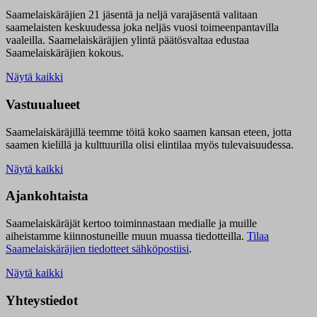
Saamelaiskäräjien 21 jäsentä ja neljä varajäsentä valitaan
saamelaisten keskuudessa joka neljäs vuosi toimeenpantavilla
vaaleilla. Saamelaiskäräjien ylintä päätösvaltaa edustaa
Saamelaiskäräjien kokous.
Näytä kaikki
Vastuualueet
Saamelaiskäräjillä t
eemme töitä koko saamen kansan eteen, jotta
saamen kielillä ja kulttuurilla olisi elintilaa myös tulevaisuudessa.
Näytä kaikki
Ajankohtaista
Saamelaiskäräjät kertoo toiminnastaan medialle ja muille
aiheistamme kiinnostuneille muun muassa tiedotteilla.
Tilaa
Saamelaiskäräjien tiedotteet sähköpostiisi
.
Näytä kaikki
Yhteystiedot