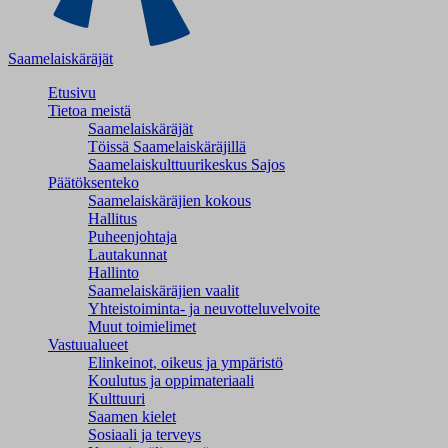
Saamelaiskäräjät
Etusivu
Tietoa meistä
Saamelaiskäräjät
Töissä Saamelaiskäräjillä
Saamelaiskulttuuri­keskus Sajos
Päätöksenteko
Saamelaiskäräjien kokous
Hallitus
Puheenjohtaja
Lautakunnat
Hallinto
Saamelaiskäräjien vaalit
Yhteistoiminta- ja neuvotteluvelvoite
Muut toimielimet
Vastuualueet
Elinkeinot, oikeus ja ympäristö
Koulutus ja oppimateriaali
Kulttuuri
Saamen kielet
Sosiaali ja terveys