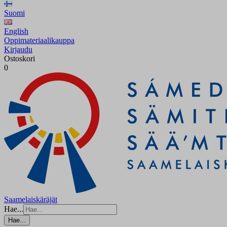
Suomi
English
Oppimateriaalikauppa
Kirjaudu
Ostoskori
0
Saamelaiskäräjät
Hae...
Hae...