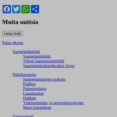
Facebook
Twitter
WhatsApp
Share
Muita uutisia
Palaa alkuun
Saamelaiskäräjät
Saamelaiskäräjät
Töissä Saamelaiskäräjillä
Saamelaiskulttuuri­keskus Sajos
Päätöksenteko
Saamelaiskäräjien kokous
Hallitus
Puheenjohtaja
Lautakunnat
Hallinto
Yhteistoiminta- ja neuvotteluvelvoite
Muut toimielimet
Vastuualueet