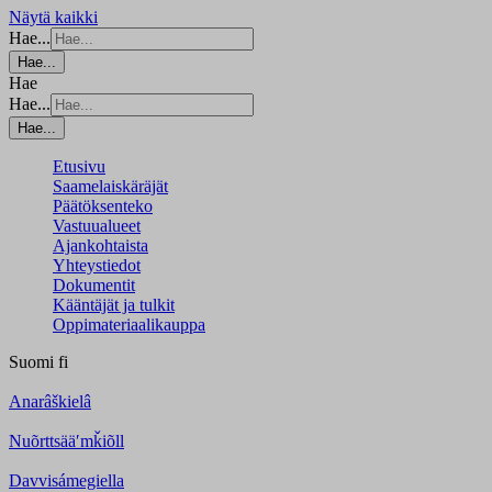
Näytä kaikki
Hae...
Hae...
Hae
Hae...
Hae...
Etusivu
Saamelaiskäräjät
Päätöksenteko
Vastuualueet
Ajankohtaista
Yhteystiedot
Dokumentit
Kääntäjät ja tulkit
Oppimateriaalikauppa
Suomi
fi
Anarâškielâ
Nuõrttsääʹmǩiõll
Davvisámegiella