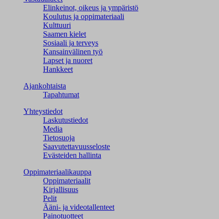
Elinkeinot, oikeus ja ympäristö
Koulutus ja oppimateriaali
Kulttuuri
Saamen kielet
Sosiaali ja terveys
Kansainvälinen työ
Lapset ja nuoret
Hankkeet
Ajankohtaista
Tapahtumat
Yhteystiedot
Laskutustiedot
Media
Tietosuoja
Saavutettavuusseloste
Evästeiden hallinta
Oppimateriaalikauppa
Oppimateriaalit
Kirjallisuus
Pelit
Ääni- ja videotallenteet
Painotuotteet