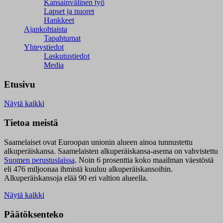
Kansainvälinen työ
Lapset ja nuoret
Hankkeet
Ajankohtaista
Tapahtumat
Yhteystiedot
Laskutustiedot
Media
Etusivu
Näytä kaikki
Tietoa meistä
Saamelaiset ovat Euroopan unionin alueen ainoa tunnustettu
alkuperäiskansa. Saamelaisten alkuperäiskansa-asema on vahvistettu
Suomen perustuslaissa
.
Noin 6 prosenttia koko maailman väestöstä
eli 476 miljoonaa ihmistä kuuluu alkuperäiskansoihin.
Alkuperäiskansoja elää 90 eri valtion alueella.
Näytä kaikki
Päätöksenteko