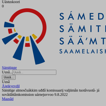
Uástuskoori
0
Sämitigge
Uusâ...
Uusâ...
Uusâ
Äigikyevdil
Sämitige almosčuákkim uđđâ komissaarij valjiimân tuotâvuotâ- já
sovâdâttâmkomission uárnejuvvoo 9.8.2022
Maasâd