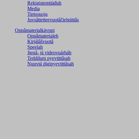
Rekigistemtiäđuh
Media
Tietosuoja
Juvsâttetteevuotâčielgiittâs
Oppâmaterialkävppi
Oppâmaterialeh
Kirjálâšvuotâ
Speelah
Jienâ- já videovuárháh
Teddilum pyevtittâsah
Nuuvtá digipyevtittâsah