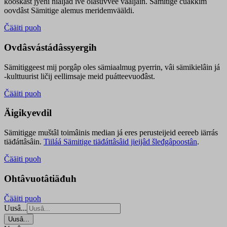
kooskâst jyehi niäljád ive olášuvvee vaaljâin. Sämitige čuákkim
oovdâst Sämitige alemus meridemvääldi.
Čääiti puoh
Ovdâsvástádâssyergih
Sämitiggeest mij porgâp oles sämiaalmug pyerrin, vâi sämikielâin já
-kulttuurist ličij eellimsaje meid puátteevuođâst.
Čääiti puoh
Äigikyevdil
Sämitigge muštâl toimâinis median já eres perusteijeid eereeb iärrás
tiäđáttâsâin.
Tiiláá Sämitige tiäđáttâsâid jieijâd šleđgâpoostân
.
Čääiti puoh
Ohtâvuotâtiäđuh
Čääiti puoh
Uusâ...
Uusâ...