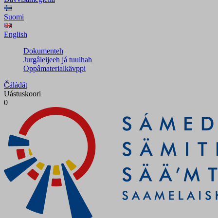
Suomi
English
Dokumenteh
Jurgâleijeeh já tuulhah
Oppâmaterialkävppi
Čáládât
Uástuskoori
0