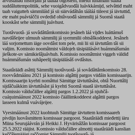
árvuštâllâđ historjálii já tááláá olgoštem, mieldi luhâmáin staatâ
suddâluttempolitiik, sehe vuoigâdvuođâi luávkkámijd, selvâttiđ maht
taah vaigutteh sämmiláid já sii siärvádâhân tááláá tiileest já iävtuttiđ,
ete maht puávtáččii ovdediđ ohtâvuođâ sämmilij já Suomâ staatâ
kooskâst sehe sämmilij juávhust.
Tuotâvuotâ- já sovâdâttâmkomissio jesâneh láá vijđes luáttámuš
navdâšeijee ulmuuh sämmilij já syemmilii ohtsâškoddeest. Jesâneh
láá sorjomettum iäge oovdâst tom pele, mii lii sii iävtuttâm tâi sii
valjim. Komissio noomâtmist váldojeh täsipiälásávt huámmášumán
jieškote-uv sämikielâjuávhuh. Komissio noomâtmist viggeh väldiđ
huámmášumán suhâpeelij täsipiälásâš ovdâstus.
Staatârääđi asâttij Sämmilij tuotâvuotâ- já sovâdâttâmkomissio 28.
roovvâdmáánu 2021 já komissio algâttij pargos viiđáin komissaarijn.
Komissaarijn kyehti nomâttui Sämitige iävtuttâsâst, ohtâ Nuorttâlij
sijdâčuákkim iävtuttâsâst já kyehti Suomâ staatâ iävtuttâsâst.
Komissio váldučällee algâttij pargos 1.2.2022 já njuhčâ-
cuáŋuimáánust 2022 komissio čäällimkoddeest algâttii pargos
lasseen kulmâ vuávájeijee.
Vyesimáánust 2022 kuohtuuh Sämitige iävtuttem komissaareh
pivdijn luovâsmittem komissaar pargoost. Staatârääđi mieđettij iäru
Miina Seurujáávrán já Heikki J. Hyvärisâžân komissaar pargoost
25.5.2022 rääjist. Komissio váldučällee almottij staatârääđi kanslian
keččâlemääigi raččomist Sämmilij tuotâvuotâ- já