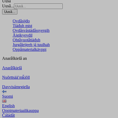
Uusâ
Uusâ...
Uusâ...
Ovdâsijđo
Tiäđuh mist
Ovdâsvástádâssyergih
Äigikyevdil
Ohtâvuotâtiäđuh
Jurgâleijeeh já tuulhah
Oppâmaterialkävppi
Anarâškielâ
an
Anarâškielâ
Nuõrttsääʹmǩiõll
Davvisámegiella
Suomi
English
Oppimateriaalikauppa
Čáládât