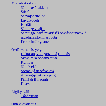
Miärádâstoohâm
Sämitige čuákkim
Stivrâ
Saavâjođetteijee
Lävdikodeh
Haldâttâh
Sämitige vaaljah
Sämitiggelaavâ miäldásâš oovtâsttoimâm- já
ráđádâllâmkenigâsvuotâ
Eres toimâorgaaneh
Ovdâsvástádâssyergih
Iäláttâsah, vuoigâdvuotâ já piirâs
Škovlim já oppâmateriaal
Kulttuur
Sämikielah
Sosiaal já tiervâsvuotâ
Aalmugijkoskâsâš pargo
Párnááh já nuorah
Haavah
Äigikyevdil
Tábáhtusah
Ohtâvuotâtiäđuh