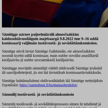
Sämitigge uárnee paijeelmiärálii almosčuákkim
káidusohtâvuođâiguin majebaargâ 9.8.2022 tme 9–16 uđđâ
komissaarij valjiimân tuotâvuotâ- já sovâdâttâmkomission.
Sämitige stivrâ iävtut Sämitige čuákkimân, ete almosčuákkim
noomât kyehti uđđâ komissaar, main nubbe oovdâst anarâškielâ
kielâjuávhu já nubbe tavesämikielâ kielâjuávhu.
Sämitigge movtijdit sämmilijd väldiđ ohtâvuođâ Sämitige jesânáid
tâi saavâjođetteijeid, jis sist láá iävtuttâsah komissaariävtukkâssân.
Sämitige luáttámušulmui ohtâvuotâtiäđuh láá Sämitige nettisiijđoin
čujottâsâst:
https://samediggi.fi/luottamushenkilot/
.
Sämmilij tuotâvuotâ- já sovâdâttâmkomissio
Sämmilij tuotâvuotâ- já sovâdâttâmproosees ulmen lii tubdâstiđ já