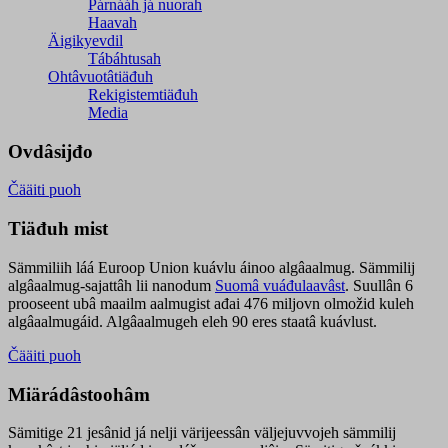
Párnááh já nuorah
Haavah
Äigikyevdil
Tábáhtusah
Ohtâvuotâtiäđuh
Rekigistemtiäđuh
Media
Ovdâsijđo
Čääiti puoh
Tiäđuh mist
Sämmiliih láá Euroop Union kuávlu áinoo algâaalmug. Sämmilij
algâaalmug-sajattâh lii nanodum
Suomâ vuáđulaavâst
. Suullân 6
prooseent ubâ maailm aalmugist ađai 476 miljovn olmožid kuleh
algâaalmugáid. Algâaalmugeh eleh 90 eres staatâ kuávlust.
Čääiti puoh
Miärádâstoohâm
Sämitige 21 jesânid já nelji värijeessân väljejuvvojeh sämmilij