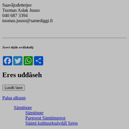
Saavâjođetteijee
Tuomas Aslak Juuso
040 687 3394
tuomas.juuso@samediggi.fi
Jyevi siijđo ovdâskulij
Facebook
Twitter
WhatsApp
Share
Eres uđđâseh
Palaa alkuun
Sämitigge
Sämitigge
Pargoost Sämitiggeest
Säämi kulttuurkuávdáš Sajos