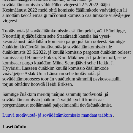
sovâdâttâmkomissio váldučällee virgeest 22.5.2022 rääjist.
Kesimáánust 2022 meid ohtâ komissio čäällimkode vuávájeijein lii
almottâm keččâlemääigi raččomist komissio čäällimkode vuávájeijee
virgeest.
Tuotâvuotâ- já sovâdâttâmkomissio asâttâm peleh, ađai Sämitigge,
Nuorttâlij sijdâčuákkim sehe Staatârääđi kanslia láá vyesi-
kesimáánust ráđádâllâm komissio pargo juátkim ooleest. Sämitige
čuákkim kieđâvušâi tuotâvuotâ- já sovâdâttâmkomissio tile
čuákkimistis 23.6.2022, já kuulâi komissio pargoost čuákkim ooleest
komissaarijd Hannele Pokka, Kari Mäkinen já Irja Jefremoff, sehe
komissaar pargo kuáđđám Miina Seurujäävri sehe Heikki J.
Hyvärisii. Lasseen čuákkim kuulâi komissio čäällimkode
vuávájeijee Aslak Uula Länsman sehe tuotâvuotâ- já
sovâdâttâmproosees toorjân vuáđudum sämmilij psykososiaallii
torjuu ohtâduv hoovdâ Heidi Eriksen.
Sämitige čuákkim meridij tuárjuđ sämmilij tuotâvuotâ- já
sovâdâttâmkomissio juátkim já valjiđ kyehti komissaar
porgemáánust toollâmnáál paijeelmiärálii tievâsčuákkimist.
Luuvâ tuotâvuotâ- já sovâdâttâmkomissio mandaat tääbbin
.
Lasetiäđuh: