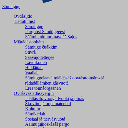
Sämitigge
Ovdâsijđo
Tiäđuh mist
Sämitigge
Pargoost Sämitiggeest
Säämi kulttuurkuávdáš Sajos
Miärádâstoohâm
Sämitige čuákkim
Stivrâ
Saavâjođetteijee
Lävdikodeh
Haldâttâh
Vaaljah
Sämitiggelaavâ miäldásâš oovtâsttoimâm- já
ráđádâllâmkenigâsvuotâ
Eres toimâorgaaneh
Ovdâsvástádâssyergih
Iäláttâsah, vuoigâdvuotâ já piirâs
Škovlim já oppâmateriaal
Kulttuur
Sämikielah
Sosiaal já tiervâsvuotâ
Aalmugijkoskâsâš pargo