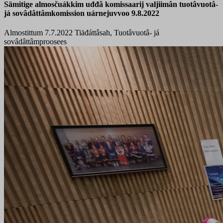
Sämitige almosčuákkim uđđâ komissaarij valjiimân tuotâvuotâ-
já sovâdâttâmkomission uárnejuvvoo 9.8.2022
Almostittum 7.7.2022
Tiäđáttâsah, Tuotâvuotâ- já
sovâdâttâmproosees