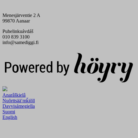
Menesjärventie 2 A
99870 Aanaar
Puhelinkuávdáš
010 839 3100
info@samediggi.fi
Digi- ja mainostoimisto Höyry Rovaniemi ja Oulu
Anarâškielâ
Nuõrttsääʹmǩiõll
Davvisámegiella
Suomi
English