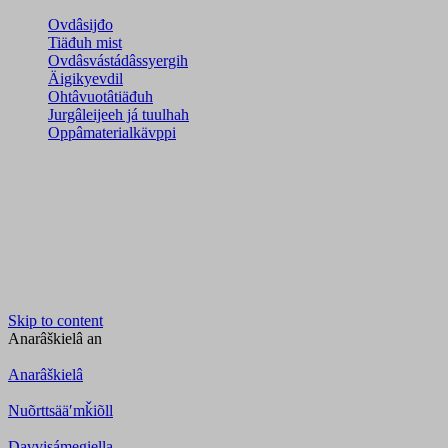
Ovdâsijđo
Tiäđuh mist
Ovdâsvástádâssyergih
Äigikyevdil
Ohtâvuotâtiäđuh
Jurgâleijeeh já tuulhah
Oppâmaterialkävppi
Skip to content
Anarâškielâ
an
Anarâškielâ
Nuõrttsääʹmǩiõll
Davvisámegiella