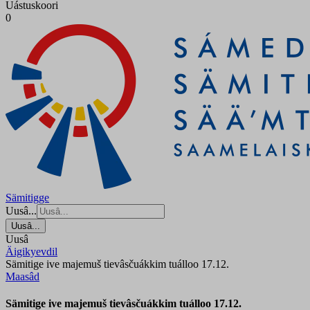
Uástuskoori
0
Sämitigge
Uusâ...
Uusâ...
Uusâ
Äigikyevdil
Sämitige ive majemuš tievâsčuákkim tuálloo 17.12.
Maasâd
Sämitige ive majemuš tievâsčuákkim tuálloo 17.12.