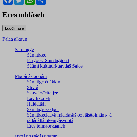
Eres uđđâseh
Palaa alkuun
Sämitigge
Sämitigge
Pargoost Sämitiggeest
Säämi kulttuurkuávdáš Sajos
Miärádâstoohâm
Sämitige čuákkim
Stivrâ
Saavâjođetteijee
Lävdikodeh
Haldâttâh
Sämitige vaaljah
Sämitiggelaavâ miäldásâš oovtâsttoimâm- já
ráđádâllâmkenigâsvuotâ
Eres toimâorgaaneh
Ovdâsvástádâssyergih