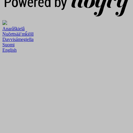
Anarâškielâ
Nuõrttsääʹmǩiõll
Davvisámegiella
Suomi
English