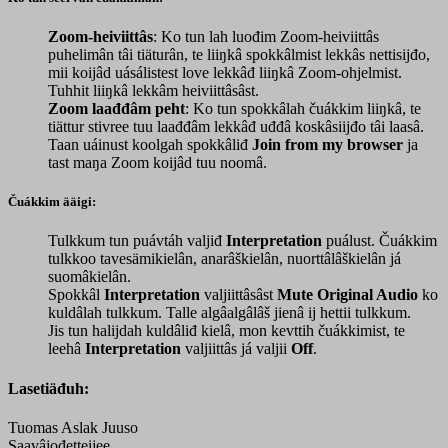
Zoom-heiviittâs
: Ko tun lah luođim Zoom-heiviittâs
puhelimân tâi tiäturân, te liiŋkâ spokkâlmist lekkâs nettisijđo,
mii koijâd uásálistest love lekkâđ liiŋkâ Zoom-ohjelmist.
Tuhhit liiŋkâ lekkâm heiviittâsâst.
Zoom laađđâm peht
: Ko tun spokkâlah čuákkim liiŋkâ, te
tiättur stivree tuu laađđâm lekkâđ uđđâ koskâsiijđo tâi laasâ.
Taan uáinust koolgah spokkâliđ
Join from my browser
ja
tast maŋa Zoom koijâd tuu noomâ.
Čuákkim ääigi:
Tulkkum tun puávtáh valjiđ
Interpretation
puálust. Čuákkim
tulkkoo tavesämikielân, anarâškielân, nuorttâlâškielân já
suomâkielân.
Spokkâl
Interpretation
valjiittâsâst
Mute Original Audio
ko
kuldâlah tulkkum. Talle algâalgâlâš jienâ ij hettii tulkkum.
Jis tun halijdah kuldâliđ kielâ, mon kevttih čuákkimist, te
leehâ
Interpretation
valjiittâs já valjii
Off
.
Lasetiäđuh:
Tuomas Aslak Juuso
Saavâjođetteijee