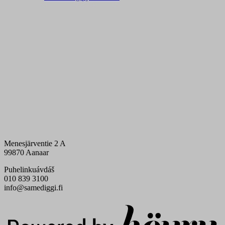
Menesjärventie 2 A
99870 Aanaar
Puhelinkuávdáš
010 839 3100
info@samediggi.fi
Digi- ja mainostoimisto Höyry Rovaniemi ja Oulu