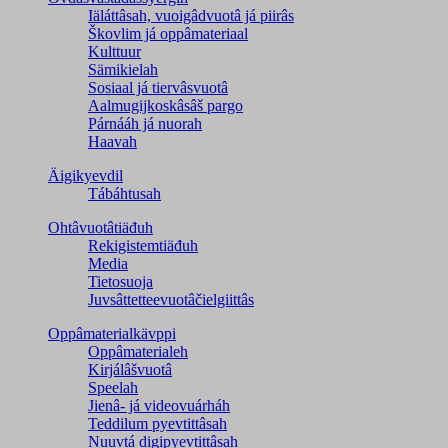
Iäláttâsah, vuoigâdvuotâ já piirâs
Škovlim já oppâmateriaal
Kulttuur
Sämikielah
Sosiaal já tiervâsvuotâ
Aalmugijkoskâsâš pargo
Párnááh já nuorah
Haavah
Äigikyevdil
Tábáhtusah
Ohtâvuotâtiäđuh
Rekigistemtiäđuh
Media
Tietosuoja
Juvsâttetteevuotâčielgiittâs
Oppâmaterialkävppi
Oppâmaterialeh
Kirjálâšvuotâ
Speelah
Jienâ- já videovuárháh
Teddilum pyevtittâsah
Nuuvtá digipyevtittâsah