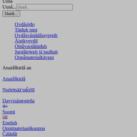
Uusâ
Uusâ...
Uusâ...
Ovdâsijđo
Tiäđuh mist
Ovdâsvástádâssyergih
Äigikyevdil
Ohtâvuotâtiäđuh
Jurgâleijeeh já tuulhah
Oppâmaterialkävppi
Anarâškielâ
an
Anarâškielâ
Nuõrttsääʹmǩiõll
Davvisámegiella
Suomi
English
Oppimateriaalikauppa
Čáládât