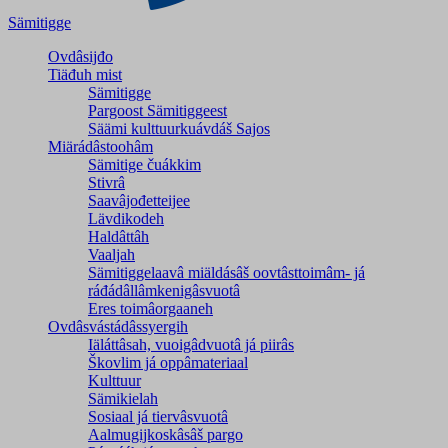
Sämitigge
Ovdâsijđo
Tiäđuh mist
Sämitigge
Pargoost Sämitiggeest
Säämi kulttuurkuávdáš Sajos
Miärádâstoohâm
Sämitige čuákkim
Stivrâ
Saavâjođetteijee
Lävdikodeh
Haldâttâh
Vaaljah
Sämitiggelaavâ miäldásâš oovtâsttoimâm- já
ráđádâllâmkenigâsvuotâ
Eres toimâorgaaneh
Ovdâsvástádâssyergih
Iäláttâsah, vuoigâdvuotâ já piirâs
Škovlim já oppâmateriaal
Kulttuur
Sämikielah
Sosiaal já tiervâsvuotâ
Aalmugijkoskâsâš pargo