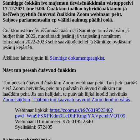
Sämitigge čokkân ive majemuu tievâsčuákkimân vástuppeeivi
17.12.2021 tme 9.00. Čuákkim tuálloo hybridičuákkimin já
keččeeh pyehtih čuávvuđ čuákkim Zoom webinaar peht.
Saijoos parlamentsalin ep vääldi aalmug pääihi oolâ.
Čuákkimist kieđâvuššâmnáál ääših láá Sämitige toimâvuávám já
budjet ihán 2022, nuorâirääđi jesânij já värijesânij nomâttem
toimâpajan 2022-2023 sehe saavâjođetteijei já Sämitige ovdâstâm
jesânij kejâstâh.
Äššilisto lahtosijguin lii
Sämitige dokumentpaaŋkist
.
Návt tun peesah čuávvuđ čuákkim
Tun peesah čuávvuđ čuákkim Zoom webinaar peht. Tun jieh taarbâš
sierâ Zoom-heiviittâs, peic tun puávtáh čuávvuđ čuákkim tuu
laađđâm peht. Jis tun halijdah, te puávtáh liijká luođiđ heiviittâs
Zoom siijđoin
.
Tääbbin tun kaavnah ravvuid Zoom luođim várás
.
Webinaar liŋkkâ:
https://zoom.us/j/97601952340?
pwd=Wm9FSXFKdm9LeDhFRmpjYXVpcmhVQT09
Webinaar ID-nummeer: 976 0195 2340
Syelisääni: 672405
Ko tun seervah čuákkimân: