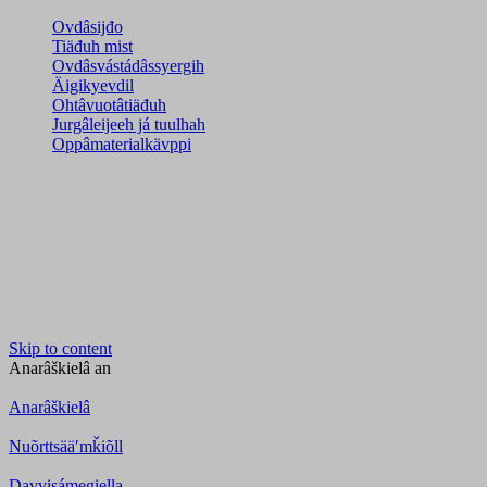
Ovdâsijđo
Tiäđuh mist
Ovdâsvástádâssyergih
Äigikyevdil
Ohtâvuotâtiäđuh
Jurgâleijeeh já tuulhah
Oppâmaterialkävppi
Skip to content
Anarâškielâ
an
Anarâškielâ
Nuõrttsääʹmǩiõll
Davvisámegiella