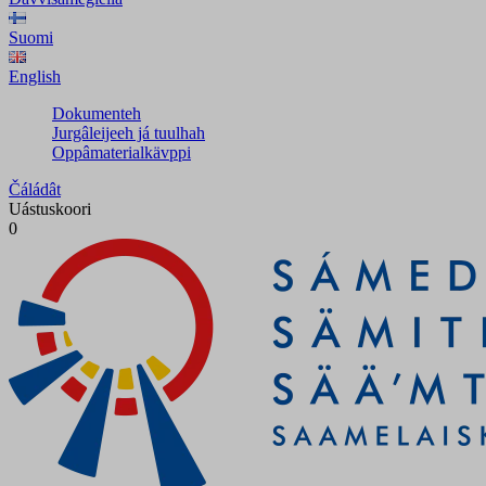
Suomi
English
Dokumenteh
Jurgâleijeeh já tuulhah
Oppâmaterialkävppi
Čáládât
Uástuskoori
0