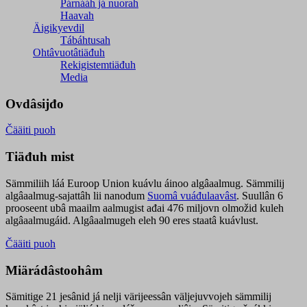
Párnááh já nuorah
Haavah
Äigikyevdil
Tábáhtusah
Ohtâvuotâtiäđuh
Rekigistemtiäđuh
Media
Ovdâsijđo
Čääiti puoh
Tiäđuh mist
Sämmiliih láá Euroop Union kuávlu áinoo algâaalmug. Sämmilij
algâaalmug-sajattâh lii nanodum
Suomâ vuáđulaavâst
. Suullân 6
prooseent ubâ maailm aalmugist ađai 476 miljovn olmožid kuleh
algâaalmugáid. Algâaalmugeh eleh 90 eres staatâ kuávlust.
Čääiti puoh
Miärádâstoohâm
Sämitige 21 jesânid já nelji värijeessân väljejuvvojeh sämmilij