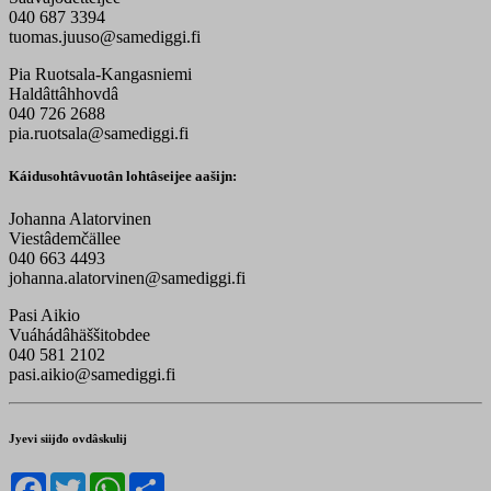
040 687 3394
tuomas.juuso@samediggi.fi
Pia Ruotsala-Kangasniemi
Haldâttâhhovdâ
040 726 2688
pia.ruotsala@samediggi.fi
Káidusohtâvuotân lohtâseijee aašijn:
Johanna Alatorvinen
Viestâdemčällee
040 663 4493
johanna.alatorvinen@samediggi.fi
Pasi Aikio
Vuáhádâhäššitobdee
040 581 2102
pasi.aikio@samediggi.fi
Jyevi siijđo ovdâskulij
Facebook
Twitter
WhatsApp
Share