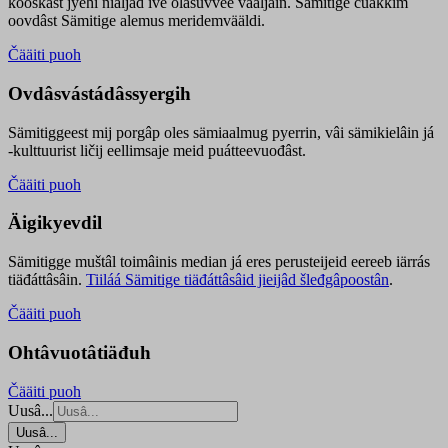
kooskâst jyehi niäljád ive olášuvvee vaaljâin. Sämitige čuákkim
oovdâst Sämitige alemus meridemvääldi.
Čääiti puoh
Ovdâsvástádâssyergih
Sämitiggeest mij porgâp oles sämiaalmug pyerrin, vâi sämikielâin já
-kulttuurist ličij eellimsaje meid puátteevuođâst.
Čääiti puoh
Äigikyevdil
Sämitigge muštâl toimâinis median já eres perusteijeid eereeb iärrás
tiäđáttâsâin.
Tiiláá Sämitige tiäđáttâsâid jieijâd šleđgâpoostân
.
Čääiti puoh
Ohtâvuotâtiäđuh
Čääiti puoh
Uusâ...
Uusâ...