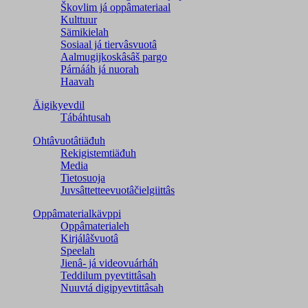
Škovlim já oppâmateriaal
Kulttuur
Sämikielah
Sosiaal já tiervâsvuotâ
Aalmugijkoskâsâš pargo
Párnááh já nuorah
Haavah
Äigikyevdil
Tábáhtusah
Ohtâvuotâtiäđuh
Rekigistemtiäđuh
Media
Tietosuoja
Juvsâttetteevuotâčielgiittâs
Oppâmaterialkävppi
Oppâmaterialeh
Kirjálâšvuotâ
Speelah
Jienâ- já videovuárháh
Teddilum pyevtittâsah
Nuuvtá digipyevtittâsah