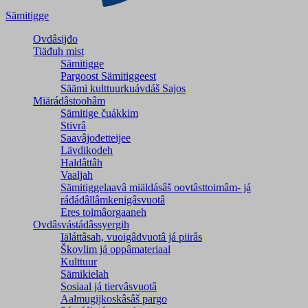
Sämitigge
Ovdâsijđo
Tiäđuh mist
Sämitigge
Pargoost Sämitiggeest
Säämi kulttuurkuávdáš Sajos
Miärádâstoohâm
Sämitige čuákkim
Stivrâ
Saavâjođetteijee
Lävdikodeh
Haldâttâh
Vaaljah
Sämitiggelaavâ miäldásâš oovtâsttoimâm- já
ráđádâllâmkenigâsvuotâ
Eres toimâorgaaneh
Ovdâsvástádâssyergih
Iäláttâsah, vuoigâdvuotâ já piirâs
Škovlim já oppâmateriaal
Kulttuur
Sämikielah
Sosiaal já tiervâsvuotâ
Aalmugijkoskâsâš pargo