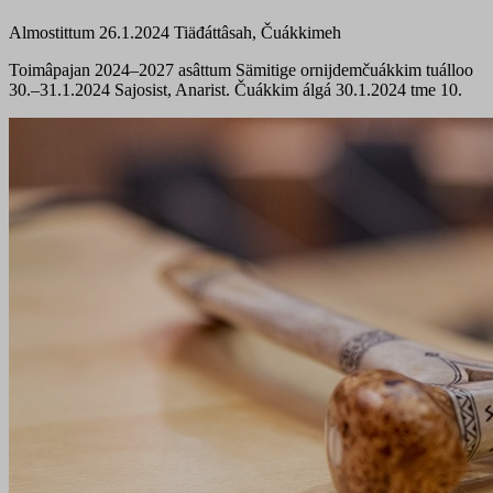
Almostittum 26.1.2024
Tiäđáttâsah, Čuákkimeh
Toimâpajan 2024–2027 asâttum Sämitige ornijdemčuákkim tuálloo
30.–31.1.2024 Sajosist, Anarist. Čuákkim álgá 30.1.2024 tme 10.