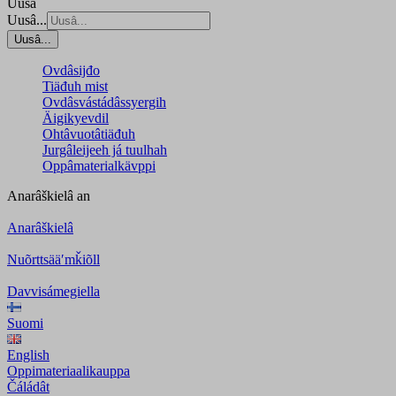
Uusâ
Uusâ...
Uusâ...
Ovdâsijđo
Tiäđuh mist
Ovdâsvástádâssyergih
Äigikyevdil
Ohtâvuotâtiäđuh
Jurgâleijeeh já tuulhah
Oppâmaterialkävppi
Anarâškielâ
an
Anarâškielâ
Nuõrttsääʹmǩiõll
Davvisámegiella
Suomi
English
Oppimateriaalikauppa
Čáládât