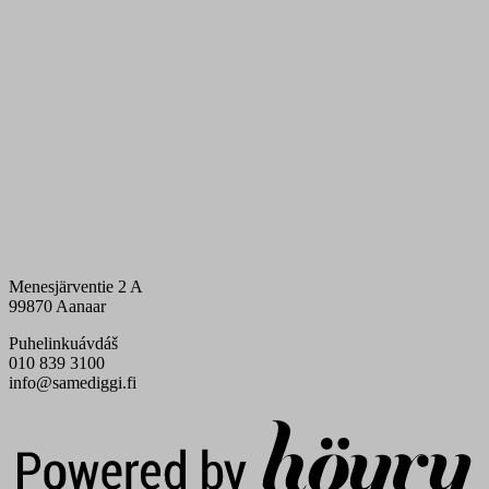
Menesjärventie 2 A
99870 Aanaar
Puhelinkuávdáš
010 839 3100
info@samediggi.fi
Digi- ja mainostoimisto Höyry Rovaniemi ja Oulu