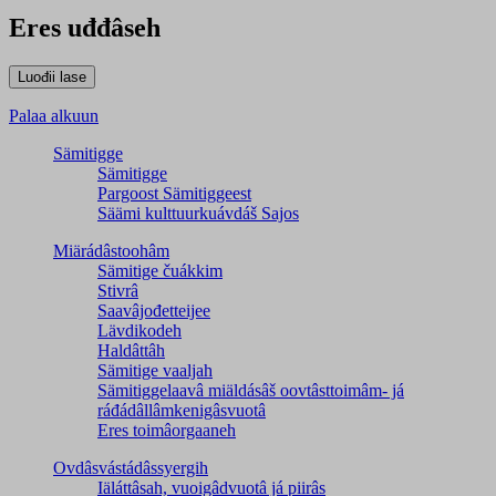
Eres uđđâseh
Palaa alkuun
Sämitigge
Sämitigge
Pargoost Sämitiggeest
Säämi kulttuurkuávdáš Sajos
Miärádâstoohâm
Sämitige čuákkim
Stivrâ
Saavâjođetteijee
Lävdikodeh
Haldâttâh
Sämitige vaaljah
Sämitiggelaavâ miäldásâš oovtâsttoimâm- já
ráđádâllâmkenigâsvuotâ
Eres toimâorgaaneh
Ovdâsvástádâssyergih
Iäláttâsah, vuoigâdvuotâ já piirâs