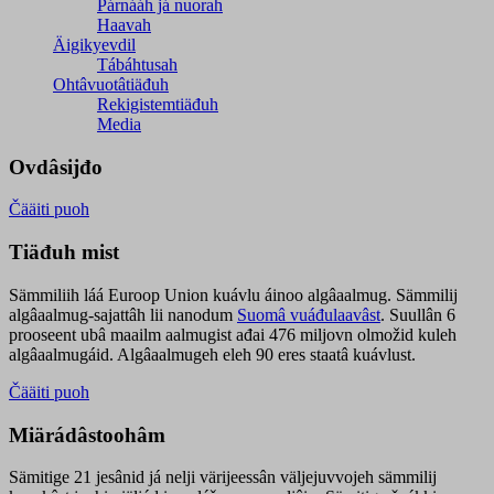
Párnááh já nuorah
Haavah
Äigikyevdil
Tábáhtusah
Ohtâvuotâtiäđuh
Rekigistemtiäđuh
Media
Ovdâsijđo
Čääiti puoh
Tiäđuh mist
Sämmiliih láá Euroop Union kuávlu áinoo algâaalmug. Sämmilij
algâaalmug-sajattâh lii nanodum
Suomâ vuáđulaavâst
. Suullân 6
prooseent ubâ maailm aalmugist ađai 476 miljovn olmožid kuleh
algâaalmugáid. Algâaalmugeh eleh 90 eres staatâ kuávlust.
Čääiti puoh
Miärádâstoohâm
Sämitige 21 jesânid já nelji värijeessân väljejuvvojeh sämmilij