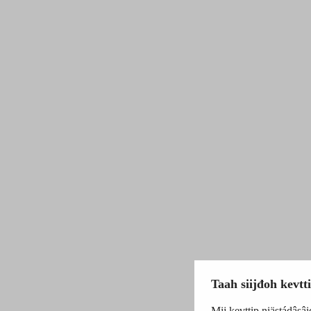
Taah siijđoh kevtt
Mij kevttip niästádâsâi