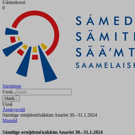
Uástuskoori
0
Sämitigge
Uusâ...
Uusâ...
Uusâ
Äigikyevdil
Sämitige ornijdemčuákkim Anarist 30.–31.1.2024
Maasâd
Sämitige ornijdemčuákkim Anarist 30.–31.1.2024