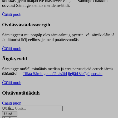
kooskâst jyehi niäljád ive olášuvvee vaaljâin. Sämitige čuákkim
oovdâst Sämitige alemus meridemvääldi.
Čääiti puoh
Ovdâsvástádâssyergih
Sämitiggeest mij porgâp oles sämiaalmug pyerrin, vâi sämikielâin já
-kulttuurist ličij eellimsaje meid puátteevuođâst.
Čääiti puoh
Äigikyevdil
Sämitigge muštâl toimâinis median já eres perusteijeid eereeb iärrás
tiäđáttâsâin.
Tiiláá Sämitige tiäđáttâsâid jieijâd šleđgâpoostân
.
Čääiti puoh
Ohtâvuotâtiäđuh
Čääiti puoh
Uusâ...
Uusâ...