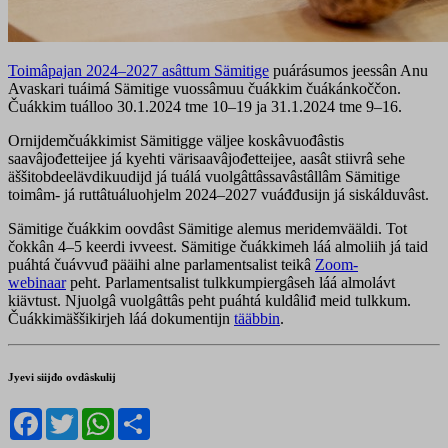
Toimâpajan 2024–2027 asâttum Sämitige
puárásumos jeessân Anu
Avaskari tuáimá Sämitige vuossâmuu čuákkim čuákánkoččon.
Čuákkim tuálloo 30.1.2024 tme 10–19 ja 31.1.2024 tme 9–16.
Ornijdemčuákkimist Sämitigge väljee koskâvuođâstis
saavâjođetteijee já kyehti värisaavâjođetteijee, aasât stiivrâ sehe
äššitobdeelävdikuudijd já tuálá vuolgâttâssavâstâllâm Sämitige
toimâm- já ruttâtuáluohjelm 2024–2027 vuáđđusijn já siskálduvâst.
Sämitige čuákkim oovdâst Sämitige alemus meridemvääldi. Tot
čokkân 4–5 keerdi ivveest. Sämitige čuákkimeh láá almoliih já taid
puáhtá čuávvuđ pääihi alne parlamentsalist teikâ
Zoom-
webinaar
peht. Parlamentsalist tulkkumpiergâseh láá almolávt
kiävtust. Njuolgâ vuolgâttâs peht puáhtá kuldâliđ meid tulkkum.
Čuákkimäššikirjeh láá dokumentijn
tääbbin
.
Jyevi siijđo ovdâskulij
Facebook
Twitter
WhatsApp
Share