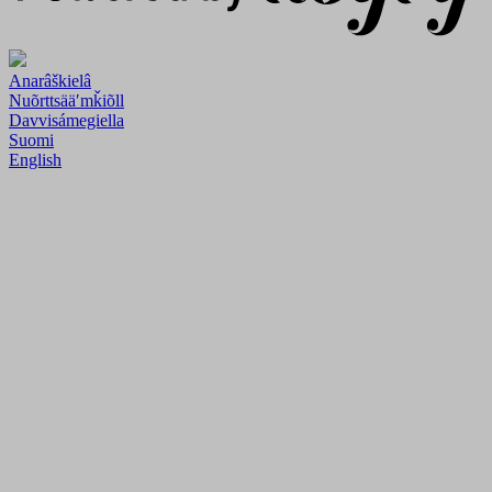
Anarâškielâ
Nuõrttsääʹmǩiõll
Davvisámegiella
Suomi
English