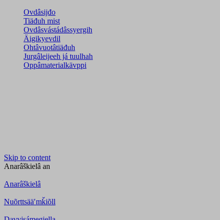
Ovdâsijđo
Tiäđuh mist
Ovdâsvástádâssyergih
Äigikyevdil
Ohtâvuotâtiäđuh
Jurgâleijeeh já tuulhah
Oppâmaterialkävppi
Skip to content
Anarâškielâ
an
Anarâškielâ
Nuõrttsääʹmǩiõll
Davvisámegiella