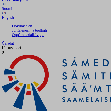
Suomi
English
Dokumenteh
Jurgâleijeeh já tuulhah
Oppâmaterialkävppi
Čáládât
Uástuskoori
0