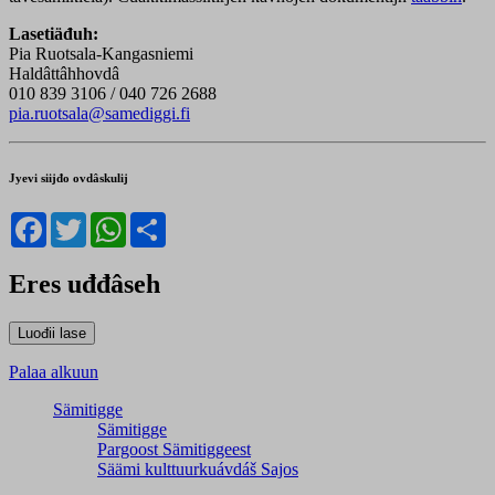
Lasetiäđuh:
Pia Ruotsala-Kangasniemi
Haldâttâhhovdâ
010 839 3106 / 040 726 2688
pia.ruotsala@samediggi.fi
Jyevi siijđo ovdâskulij
Facebook
Twitter
WhatsApp
Share
Eres uđđâseh
Palaa alkuun
Sämitigge
Sämitigge
Pargoost Sämitiggeest
Säämi kulttuurkuávdáš Sajos