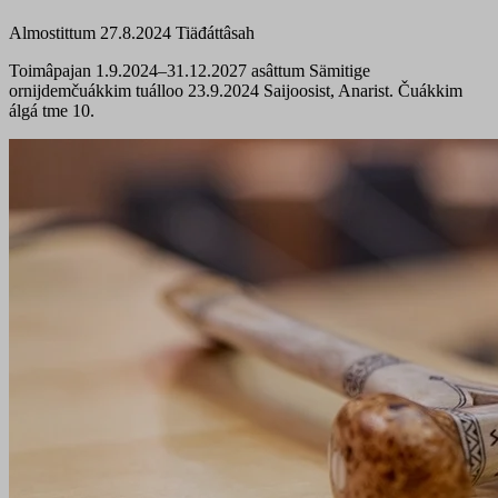
Almostittum 27.8.2024
Tiäđáttâsah
Toimâpajan 1.9.2024–31.12.2027 asâttum Sämitige
ornijdemčuákkim tuálloo 23.9.2024 Saijoosist, Anarist. Čuákkim
álgá tme 10.