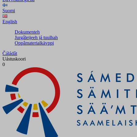
Suomi
English
Dokumenteh
Jurgâleijeeh já tuulhah
Oppâmaterialkävppi
Čáládât
Uástuskoori
0