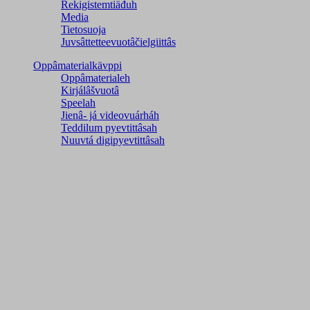
Rekigistemtiäđuh
Media
Tietosuoja
Juvsâttetteevuotâčielgiittâs
Oppâmaterialkävppi
Oppâmaterialeh
Kirjálâšvuotâ
Speelah
Jienâ- já videovuárháh
Teddilum pyevtittâsah
Nuuvtá digipyevtittâsah