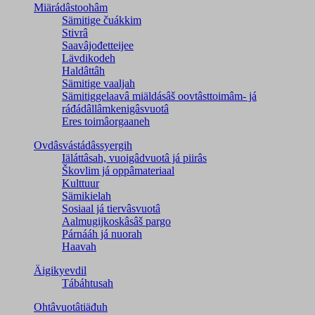
Miärádâstoohâm
Sämitige čuákkim
Stivrâ
Saavâjođetteijee
Lävdikodeh
Haldâttâh
Sämitige vaaljah
Sämitiggelaavâ miäldásâš oovtâsttoimâm- já
ráđádâllâmkenigâsvuotâ
Eres toimâorgaaneh
Ovdâsvástádâssyergih
Iäláttâsah, vuoigâdvuotâ já piirâs
Škovlim já oppâmateriaal
Kulttuur
Sämikielah
Sosiaal já tiervâsvuotâ
Aalmugijkoskâsâš pargo
Párnááh já nuorah
Haavah
Äigikyevdil
Tábáhtusah
Ohtâvuotâtiäđuh