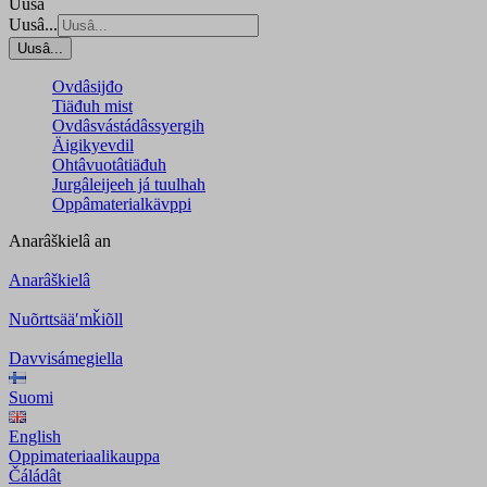
Uusâ
Uusâ...
Uusâ...
Ovdâsijđo
Tiäđuh mist
Ovdâsvástádâssyergih
Äigikyevdil
Ohtâvuotâtiäđuh
Jurgâleijeeh já tuulhah
Oppâmaterialkävppi
Anarâškielâ
an
Anarâškielâ
Nuõrttsääʹmǩiõll
Davvisámegiella
Suomi
English
Oppimateriaalikauppa
Čáládât