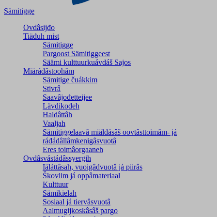
Sämitigge
Ovdâsijđo
Tiäđuh mist
Sämitigge
Pargoost Sämitiggeest
Säämi kulttuurkuávdáš Sajos
Miärádâstoohâm
Sämitige čuákkim
Stivrâ
Saavâjođetteijee
Lävdikodeh
Haldâttâh
Vaaljah
Sämitiggelaavâ miäldásâš oovtâsttoimâm- já
ráđádâllâmkenigâsvuotâ
Eres toimâorgaaneh
Ovdâsvástádâssyergih
Iäláttâsah, vuoigâdvuotâ já piirâs
Škovlim já oppâmateriaal
Kulttuur
Sämikielah
Sosiaal já tiervâsvuotâ
Aalmugijkoskâsâš pargo