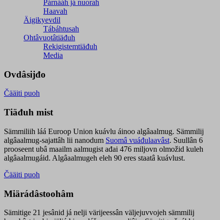
Párnááh já nuorah
Haavah
Äigikyevdil
Tábáhtusah
Ohtâvuotâtiäđuh
Rekigistemtiäđuh
Media
Ovdâsijđo
Čääiti puoh
Tiäđuh mist
Sämmiliih láá Euroop Union kuávlu áinoo algâaalmug. Sämmilij
algâaalmug-sajattâh lii nanodum
Suomâ vuáđulaavâst
. Suullân 6
prooseent ubâ maailm aalmugist ađai 476 miljovn olmožid kuleh
algâaalmugáid. Algâaalmugeh eleh 90 eres staatâ kuávlust.
Čääiti puoh
Miärádâstoohâm
Sämitige 21 jesânid já nelji värijeessân väljejuvvojeh sämmilij