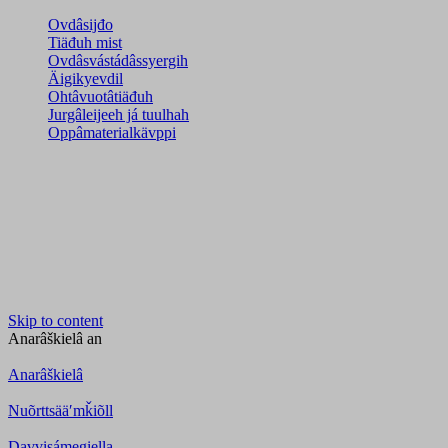
Ovdâsijđo
Tiäđuh mist
Ovdâsvástádâssyergih
Äigikyevdil
Ohtâvuotâtiäđuh
Jurgâleijeeh já tuulhah
Oppâmaterialkävppi
Skip to content
Anarâškielâ
an
Anarâškielâ
Nuõrttsääʹmǩiõll
Davvisámegiella