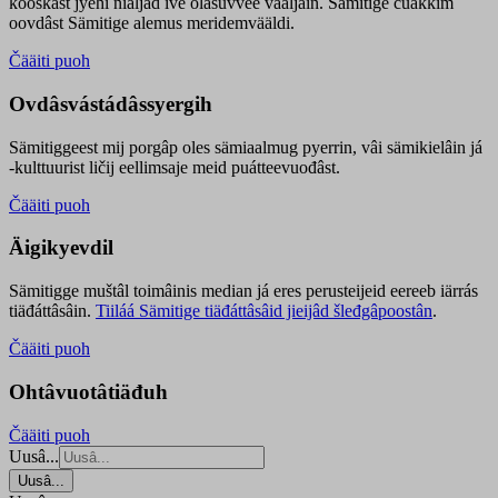
kooskâst jyehi niäljád ive olášuvvee vaaljâin. Sämitige čuákkim
oovdâst Sämitige alemus meridemvääldi.
Čääiti puoh
Ovdâsvástádâssyergih
Sämitiggeest mij porgâp oles sämiaalmug pyerrin, vâi sämikielâin já
-kulttuurist ličij eellimsaje meid puátteevuođâst.
Čääiti puoh
Äigikyevdil
Sämitigge muštâl toimâinis median já eres perusteijeid eereeb iärrás
tiäđáttâsâin.
Tiiláá Sämitige tiäđáttâsâid jieijâd šleđgâpoostân
.
Čääiti puoh
Ohtâvuotâtiäđuh
Čääiti puoh
Uusâ...
Uusâ...