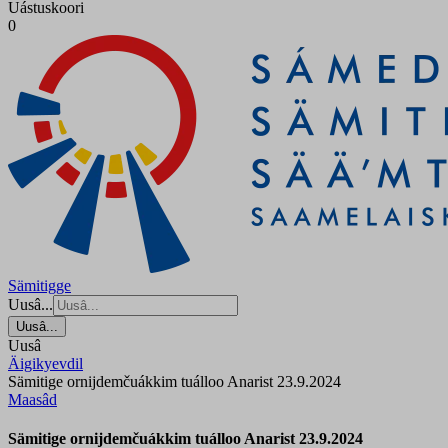
Uástuskoori
0
Sämitigge
Uusâ...
Uusâ...
Uusâ
Äigikyevdil
Sämitige ornijdemčuákkim tuálloo Anarist 23.9.2024
Maasâd
Sämitige ornijdemčuákkim tuálloo Anarist 23.9.2024