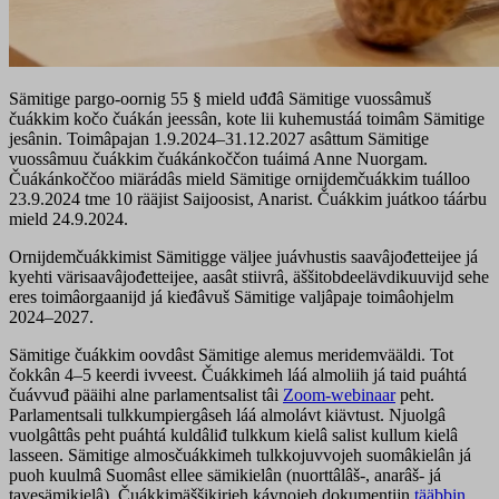
Sämitige pargo-oornig 55 § mield uđđâ Sämitige vuossâmuš
čuákkim kočo čuákán jeessân, kote lii kuhemustáá toimâm Sämitige
jesânin. Toimâpajan 1.9.2024–31.12.2027 asâttum Sämitige
vuossâmuu čuákkim čuákánkoččon tuáimá Anne Nuorgam.
Čuákánkoččoo miärádâs mield Sämitige ornijdemčuákkim tuálloo
23.9.2024 tme 10 rääjist Saijoosist, Anarist. Čuákkim juátkoo táárbu
mield 24.9.2024.
Ornijdemčuákkimist Sämitigge väljee juávhustis saavâjođetteijee já
kyehti värisaavâjođetteijee, aasât stiivrâ, äššitobdeelävdikuuvijd sehe
eres toimâorgaanijd já kieđâvuš Sämitige valjâpaje toimâohjelm
2024–2027.
Sämitige čuákkim oovdâst Sämitige alemus meridemvääldi. Tot
čokkân 4–5 keerdi ivveest. Čuákkimeh láá almoliih já taid puáhtá
čuávvuđ pääihi alne parlamentsalist tâi
Zoom-webinaar
peht.
Parlamentsali tulkkumpiergâseh láá almolávt kiävtust. Njuolgâ
vuolgâttâs peht puáhtá kuldâliđ tulkkum kielâ salist kullum kielâ
lasseen. Sämitige almosčuákkimeh tulkkojuvvojeh suomâkielân já
puoh kuulmâ Suomâst ellee sämikielân (nuorttâlâš-, anarâš- já
tavesämikielâ). Čuákkimäššikirjeh kávnojeh dokumentijn
tääbbin
.