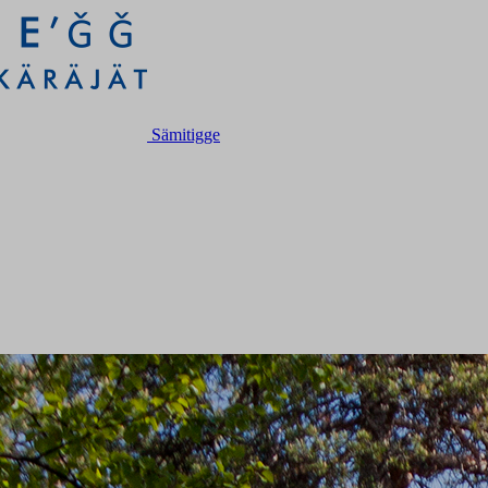
Sämitigge