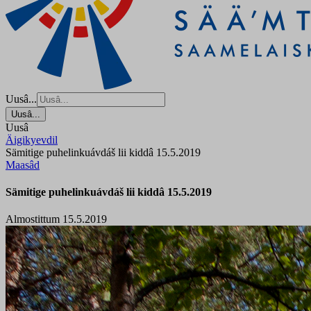
Uusâ...
Uusâ...
Uusâ
Äigikyevdil
Sämitige puhelinkuávdáš lii kiddâ 15.5.2019
Maasâd
Sämitige puhelinkuávdáš lii kiddâ 15.5.2019
Almostittum 15.5.2019