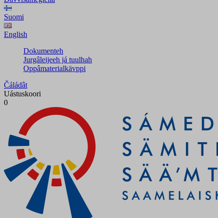
Suomi
English
Dokumenteh
Jurgâleijeeh já tuulhah
Oppâmaterialkävppi
Čáládât
Uástuskoori
0