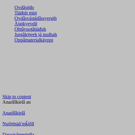
Ovdâsijđo
Tiäđuh mist
Ovdâsvástádâssyergih
Äigikyevdil
Ohtâvuotâtiäđuh
Jurgâleijeeh já tuulhah
Oppâmaterialkävppi
Skip to content
Anarâškielâ
an
Anarâškielâ
Nuõrttsääʹmǩiõll
Davvisámegiella