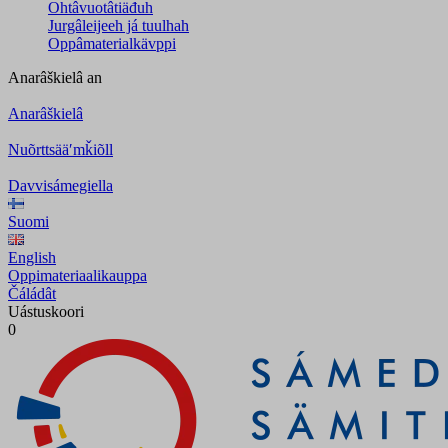
Ohtâvuotâtiäđuh
Jurgâleijeeh já tuulhah
Oppâmaterialkävppi
Anarâškielâ
an
Anarâškielâ
Nuõrttsääʹmǩiõll
Davvisámegiella
Suomi
English
Oppimateriaalikauppa
Čáládât
Uástuskoori
0