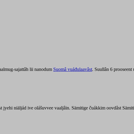
aalmug-sajattâh lii nanodum
Suomâ vuáđulaavâst
. Suullân 6 prooseent
âst jyehi niäljád ive olášuvvee vaaljâin. Sämitige čuákkim oovdâst Säm