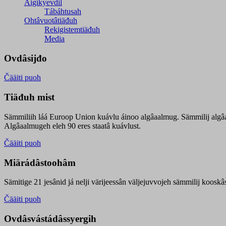
Äigikyevdil
Tábáhtusah
Ohtâvuotâtiäđuh
Rekigistemtiäđuh
Media
Ovdâsijđo
Čääiti puoh
Tiäđuh mist
Sämmiliih láá Euroop Union kuávlu áinoo algâaalmug. Sämmilij algâ
Algâaalmugeh eleh 90 eres staatâ kuávlust.
Čääiti puoh
Miärádâstoohâm
Sämitige 21 jesânid já nelji värijeessân väljejuvvojeh sämmilij koosk
Čääiti puoh
Ovdâsvástádâssyergih