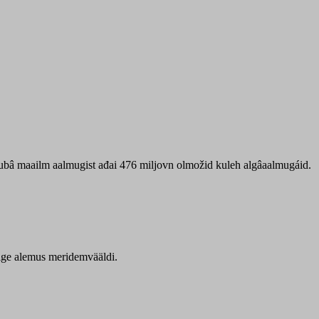
 ubâ maailm aalmugist ađai 476 miljovn olmožid kuleh algâaalmugáid.
itige alemus meridemvääldi.