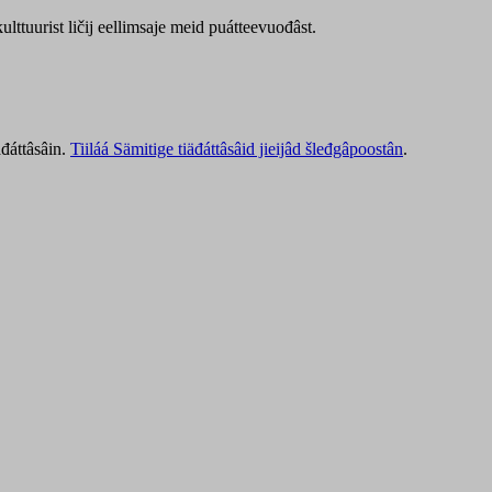
lttuurist ličij eellimsaje meid puátteevuođâst.
äđáttâsâin.
Tiiláá Sämitige tiäđáttâsâid jieijâd šleđgâpoostân
.