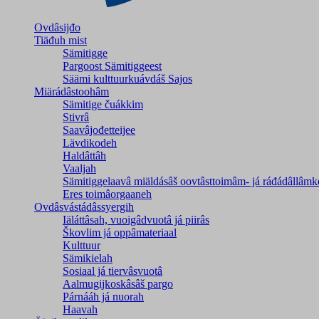
Ovdâsijđo
Tiäđuh mist
Sämitigge
Pargoost Sämitiggeest
Säämi kulttuurkuávdáš Sajos
Miärádâstoohâm
Sämitige čuákkim
Stivrâ
Saavâjođetteijee
Lävdikodeh
Haldâttâh
Vaaljah
Sämitiggelaavâ miäldásâš oovtâsttoimâm- já ráđádâllâmk
Eres toimâorgaaneh
Ovdâsvástádâssyergih
Iäláttâsah, vuoigâdvuotâ já piirâs
Škovlim já oppâmateriaal
Kulttuur
Sämikielah
Sosiaal já tiervâsvuotâ
Aalmugijkoskâsâš pargo
Párnááh já nuorah
Haavah