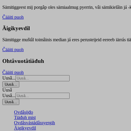
Sämitiggeest mij porgâp oles sämiaalmug pyerrin, vâi sämikielâin já -ku
Čääiti puoh
Äigikyevdil
Sämitigge muštâl toimâinis median já eres perusteijeid eereeb iärrás ti
Čääiti puoh
Ohtâvuotâtiäđuh
Čääiti puoh
Uusâ...
Uusâ...
Uusâ
Uusâ...
Uusâ...
Ovdâsijđo
Tiäđuh mist
Ovdâsvástádâssyergih
Äigikyevdil