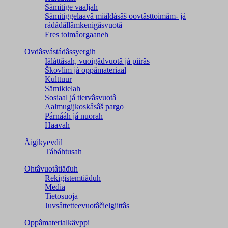
Sämitige vaaljah
Sämitiggelaavâ miäldásâš oovtâsttoimâm- já
ráđádâllâmkenigâsvuotâ
Eres toimâorgaaneh
Ovdâsvástádâssyergih
Iäláttâsah, vuoigâdvuotâ já piirâs
Škovlim já oppâmateriaal
Kulttuur
Sämikielah
Sosiaal já tiervâsvuotâ
Aalmugijkoskâsâš pargo
Párnááh já nuorah
Haavah
Äigikyevdil
Tábáhtusah
Ohtâvuotâtiäđuh
Rekigistemtiäđuh
Media
Tietosuoja
Juvsâttetteevuotâčielgiittâs
Oppâmaterialkävppi