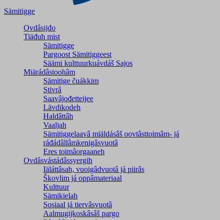
Sämitigge
Ovdâsijđo
Tiäđuh mist
Sämitigge
Pargoost Sämitiggeest
Säämi kulttuurkuávdáš Sajos
Miärádâstoohâm
Sämitige čuákkim
Stivrâ
Saavâjođetteijee
Lävdikodeh
Haldâttâh
Vaaljah
Sämitiggelaavâ miäldásâš oovtâsttoimâm- já
ráđádâllâmkenigâsvuotâ
Eres toimâorgaaneh
Ovdâsvástádâssyergih
Iäláttâsah, vuoigâdvuotâ já piirâs
Škovlim já oppâmateriaal
Kulttuur
Sämikielah
Sosiaal já tiervâsvuotâ
Aalmugijkoskâsâš pargo