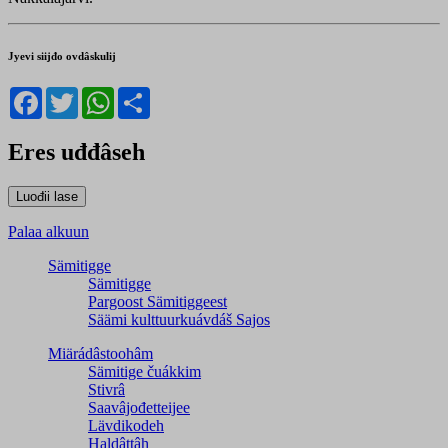
Jyevi siijđo ovdâskulij
Facebook
Twitter
WhatsApp
Share
Eres uđđâseh
Palaa alkuun
Sämitigge
Sämitigge
Pargoost Sämitiggeest
Säämi kulttuurkuávdáš Sajos
Miärádâstoohâm
Sämitige čuákkim
Stivrâ
Saavâjođetteijee
Lävdikodeh
Haldâttâh