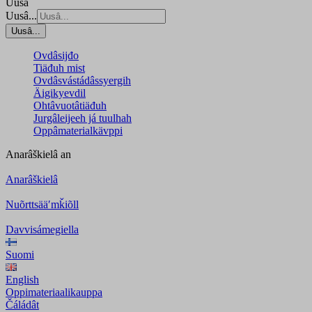
Uusâ
Uusâ...
Uusâ...
Ovdâsijđo
Tiäđuh mist
Ovdâsvástádâssyergih
Äigikyevdil
Ohtâvuotâtiäđuh
Jurgâleijeeh já tuulhah
Oppâmaterialkävppi
Anarâškielâ
an
Anarâškielâ
Nuõrttsääʹmǩiõll
Davvisámegiella
Suomi
English
Oppimateriaalikauppa
Čáládât