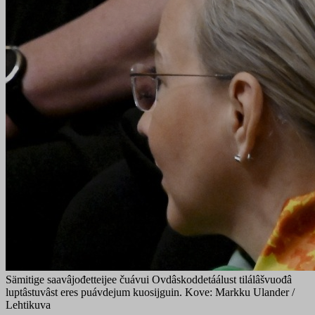
Sämitige saavâjođetteijee čuávui Ovdâskoddetáálust tilálâšvuođâ
luptâstuvâst eres puávdejum kuosijguin. Kove: Markku Ulander /
Lehtikuva