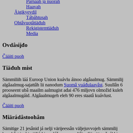
Párnááh já nuorah
Haavah
Äigikyevdil
Tábáhtusah
Ohtâvuotâtiäđuh
Rekigistemtiäđuh
Media
Ovdâsijđo
Čääiti puoh
Tiäđuh mist
Sämmiliih láá Euroop Union kuávlu áinoo algâaalmug. Sämmilij
algâaalmug-sajattâh lii nanodum
Suomâ vuáđulaavâst
. Suullân 6
prooseent ubâ maailm aalmugist ađai 476 miljovn olmožid kuleh
algâaalmugáid. Algâaalmugeh eleh 90 eres staatâ kuávlust.
Čääiti puoh
Miärádâstoohâm
Sämitige 21 jesânid já nelji värijeessân väljejuvvojeh sämmilij