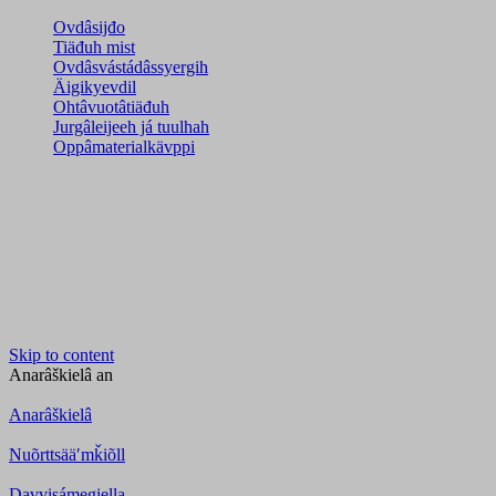
Ovdâsijđo
Tiäđuh mist
Ovdâsvástádâssyergih
Äigikyevdil
Ohtâvuotâtiäđuh
Jurgâleijeeh já tuulhah
Oppâmaterialkävppi
Skip to content
Anarâškielâ
an
Anarâškielâ
Nuõrttsääʹmǩiõll
Davvisámegiella