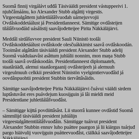
Suomâ finnij virgálávt uđđâ Täsivääldi president vástuppeeivi 1.
njuhčâmáánu, ko Alexander Stubb algâttij virgestis.
Virgeestalgâttem juhletilálâšvuođah uárnejuvvojii
Ovdâskoddetáálust já Presidentlanneest. Sämitige ovdâsteijen
tilálâšvuođáid uásálistij saavâjođetteijee Pirita Näkkäläjärvi.
Meddâl sirdâšuvvee president Sauli Niinistö toolâi
Ovdâskoddetáálust ovdâskode olesčuákkimist saavâ ovdâskoodán.
Tooimâst algâttâm täsivääldi president Alexander Stubb adelij
Suomâ vuáđulaavâst asâttum juhlálii nonnim, mon maŋa Stubb
toolâi saavâ ovdâskoodán. Presidentlanneest diplomaateh,
staatârääđi, alemui staatâorgaanij ovdâsteijeeh já alemuuh
virgeulmuuh celkkii president Niinistön vyelgimtiervuođâid já
oovdânpuohtii president Stubbin tiervâttâsâidis.
Sämitige saavâjođetteijee Pirita Näkkäläjärvi čuávui vääldi sirdem
luptâstuvâst eres puávdejum kuosijguin já lâi mieldi meid
Presidentlane juhletilálâšvuođâst.
– Sämitigge kijttá povdiittâsâst. Lii stuorrâ kunnee ovdâstiđ Suomâ
sämmilijd täsivääldi president juhlálijn
virgeestalgâttemtilálâšvuođâin. Sämitigge tuáivut president
Alexander Stubbin ennuv luho puáttee paargon já lii kiärgus tuárjuđ
pargo hiäivulij vuovijguin puátteevuođâst, ciälkká saavâjođetteijee
Näkkäläjärvi.