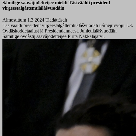
Sämitige saavâjođetteijee mieldi Täsivääldi president
virgeestalgâttemtilálâšvuođâin
Almostittum 1.3.2024
Tiäđáttâsah
Täsivääldi president
virgeestalgâttemtilálâšvuođah
uárnejuvvojii 1.3.
Ovdâskoddetáálust já Presidentlanneest.
J
uhletilálâšvuođâin
Sämitige
ovdâstij saavâjođetteijee Pirita Näkkäläjärvi.