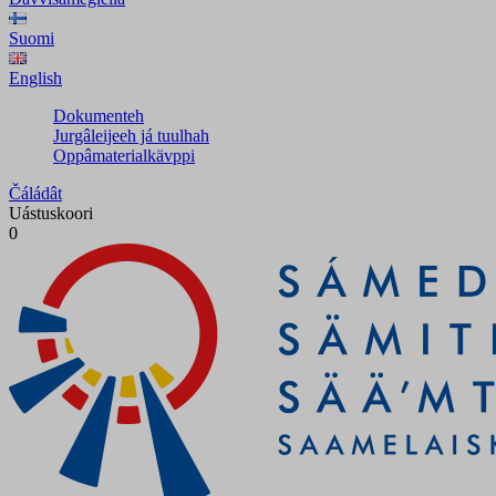
Suomi
English
Dokumenteh
Jurgâleijeeh já tuulhah
Oppâmaterialkävppi
Čáládât
Uástuskoori
0