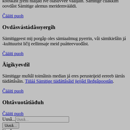
kooskâst jyehi niäljád ive olášuvvee vaaljâin. Sämitige čuákkim
oovdâst Sämitige alemus meridemvääldi.
Čääiti puoh
Ovdâsvástádâssyergih
Sämitiggeest mij porgâp oles sämiaalmug pyerrin, vâi sämikielâin já
-kulttuurist ličij eellimsaje meid puátteevuođâst.
Čääiti puoh
Äigikyevdil
Sämitigge muštâl toimâinis median já eres perusteijeid eereeb iärrás
tiäđáttâsâin.
Tiiláá Sämitige tiäđáttâsâid jieijâd šleđgâpoostân
.
Čääiti puoh
Ohtâvuotâtiäđuh
Čääiti puoh
Uusâ...
Uusâ...