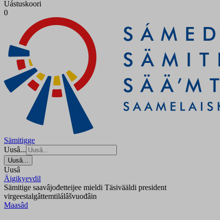
Uástuskoori
0
Sämitigge
Uusâ...
Uusâ...
Uusâ
Äigikyevdil
Sämitige saavâjođetteijee mieldi Täsivääldi president
virgeestalgâttemtilálâšvuođâin
Maasâd