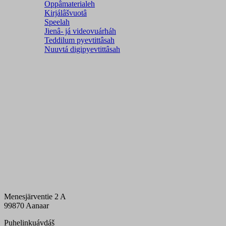
Oppâmaterialeh
Kirjálâšvuotâ
Speelah
Jienâ- já videovuárháh
Teddilum pyevtittâsah
Nuuvtá digipyevtittâsah
Menesjärventie 2 A
99870 Aanaar
Puhelinkuávdáš