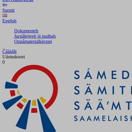
Suomi
English
Dokumenteh
Jurgâleijeeh já tuulhah
Oppâmaterialkävppi
Čáládât
Uástuskoori
0