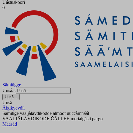
Uástuskoori
0
Sämitigge
Uusâ...
Uusâ...
Uusâ
Äigikyevdil
Sämitige vaaljâlävdikodde almoot uuccâmnáál
VAALJÂLÄVDIKODE ČÄLLEE meriáigásii pargo
Maasâd