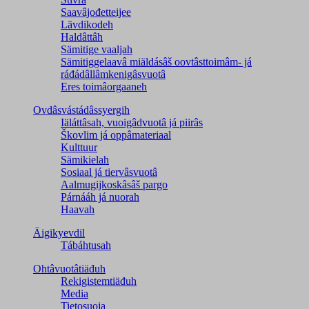
Saavâjođetteijee
Lävdikodeh
Haldâttâh
Sämitige vaaljah
Sämitiggelaavâ miäldásâš oovtâsttoimâm- já
ráđádâllâmkenigâsvuotâ
Eres toimâorgaaneh
Ovdâsvástádâssyergih
Iäláttâsah, vuoigâdvuotâ já piirâs
Škovlim já oppâmateriaal
Kulttuur
Sämikielah
Sosiaal já tiervâsvuotâ
Aalmugijkoskâsâš pargo
Párnááh já nuorah
Haavah
Äigikyevdil
Tábáhtusah
Ohtâvuotâtiäđuh
Rekigistemtiäđuh
Media
Tietosuoja