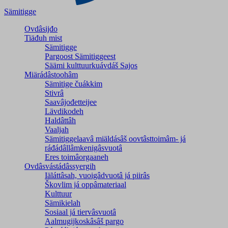
Sämitigge
Ovdâsijđo
Tiäđuh mist
Sämitigge
Pargoost Sämitiggeest
Säämi kulttuurkuávdáš Sajos
Miärádâstoohâm
Sämitige čuákkim
Stivrâ
Saavâjođetteijee
Lävdikodeh
Haldâttâh
Vaaljah
Sämitiggelaavâ miäldásâš oovtâsttoimâm- já
ráđádâllâmkenigâsvuotâ
Eres toimâorgaaneh
Ovdâsvástádâssyergih
Iäláttâsah, vuoigâdvuotâ já piirâs
Škovlim já oppâmateriaal
Kulttuur
Sämikielah
Sosiaal já tiervâsvuotâ
Aalmugijkoskâsâš pargo