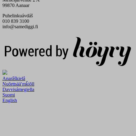
99870 Aanaar
Puhelinkuávdáš
010 839 3100
info@samediggi.fi
Digi- ja mainostoimisto Höyry Rovaniemi ja Oulu
Anarâškielâ
Nuõrttsääʹmǩiõll
Davvisámegiella
Suomi
English