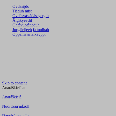
Ovdâsijđo
Tiäđuh mist
Ovdâsvástádâssyergih
Äigikyevdil
Ohtâvuotâtiäđuh
Jurgâleijeeh já tuulhah
Oppâmaterialkävppi
Skip to content
Anarâškielâ
an
Anarâškielâ
Nuõrttsääʹmǩiõll
Davvisámegiella