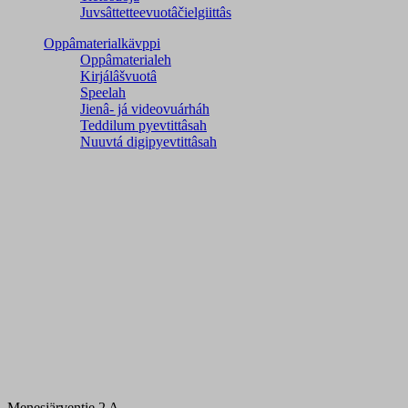
Juvsâttetteevuotâčielgiittâs
Oppâmaterialkävppi
Oppâmaterialeh
Kirjálâšvuotâ
Speelah
Jienâ- já videovuárháh
Teddilum pyevtittâsah
Nuuvtá digipyevtittâsah
Menesjärventie 2 A