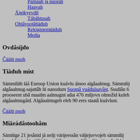
Párnááh já nuorah
Haavah
Äigikyevdil
Tábáhtusah
Ohtâvuotâtiäđuh
Rekigistemtiäđuh
Media
Ovdâsijđo
Čääiti puoh
Tiäđuh mist
Sämmiliih láá Euroop Union kuávlu áinoo algâaalmug. Sämmilij
algâaalmug-sajattâh lii nanodum
Suomâ vuáđulaavâst
. Suullân 6
prooseent ubâ maailm aalmugist ađai 476 miljovn olmožid kuleh
algâaalmugáid. Algâaalmugeh eleh 90 eres staatâ kuávlust.
Čääiti puoh
Miärádâstoohâm
Sämitige 21 jesânid já nelji värijeessân väljejuvvojeh sämmilij