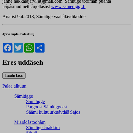
janne.nakkalajarvi(at)gmail.com. Sämitige tooimân puáhtá
uápásmuđ nettičujottâsâst
www.samediggi.fi
Anarist 9.4.2018, Sämitige vaaljâlävdikodde
Jyevi siijđo ovdâskulij
Facebook
Twitter
WhatsApp
Share
Eres uđđâseh
Palaa alkuun
Sämitigge
Sämitigge
Pargoost Sämitiggeest
Säämi kulttuurkuávdáš Sajos
Miärádâstoohâm
Sämitige čuákkim
Stivrâ