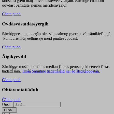
kooskâst jyehi niäljád ive olášuvvee vaaljâin. Sämitige čuákkim
oovdâst Sämitige alemus meridemvääldi.
Čääiti puoh
Ovdâsvástádâssyergih
Sämitiggeest mij porgâp oles sämiaalmug pyerrin, vâi sämikielâin já
-kulttuurist ličij eellimsaje meid puátteevuođâst.
Čääiti puoh
Äigikyevdil
Sämitigge muštâl toimâinis median já eres perusteijeid eereeb iärrás
tiäđáttâsâin.
Tiiláá Sämitige tiäđáttâsâid jieijâd šleđgâpoostân
.
Čääiti puoh
Ohtâvuotâtiäđuh
Čääiti puoh
Uusâ...
Uusâ...