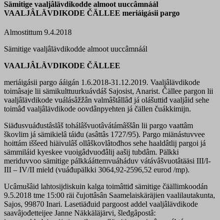
Sämitige vaaljâlävdikodde almoot uuccâmnáál
VAALJÂLÄVDIKODE ČÄLLEE meriáigásii pargo
Almostittum 9.4.2018
Sämitige vaaljâlävdikodde almoot uuccâmnáál
VAALJÂLÄVDIKODE ČÄLLEE
meriáigásii pargo ááigán 1.6.2018-31.12.2019. Vaaljâlävdikode
toimâsaje lii sämikulttuurkuávdáš Sajosist, Anarist. Čällee pargon lii
vaaljâlävdikode vuálásâžžân valmâštâllâđ já olášuttiđ vaaljâid sehe
toimâđ vaaljâlävdikode oovdânpyehten já čällen čuákkimijn.
Siäđusvuáđustâslâš tohálâšvuotâvátámâššân lii pargo vaattâm
škovlim já sämikielâ táiđu (asâttâs 1727/95). Pargo miänástuvvee
hoittám iššeed hiäivulâš ollâškovlâtođhos sehe haaldâtlij pargoi já
sämmiláid kyeskee vuoigâdvuođâlij aašij tubdâm. Pälkki
meriduvvoo sämitige pálkkááttemvuáháduv vátávâšvuotâtääsi III/I-
III – IV/II mield (vuáđupälkki 3064,92-2596,52 eurod /mp).
Ucâmušâid lahtosijdiskuin kalga toimâttiđ sämitige čäällimkoodán
9.5.2018 tme 15:00 räi čujottâsân Saamelaiskäräjien vaalilautakunta,
Sajos, 99870 Inari. Lasetiäđuid pargoost addel vaaljâlävdikode
saavâjođetteijee Janne Näkkäläjärvi, šleđgâpostâ: