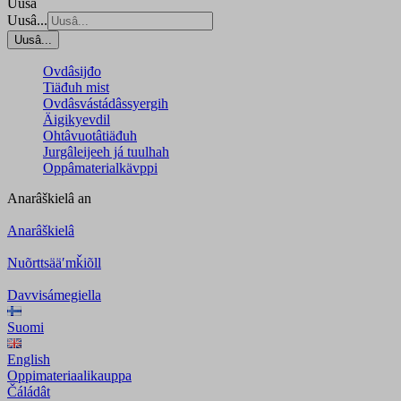
Uusâ
Uusâ...
Uusâ...
Ovdâsijđo
Tiäđuh mist
Ovdâsvástádâssyergih
Äigikyevdil
Ohtâvuotâtiäđuh
Jurgâleijeeh já tuulhah
Oppâmaterialkävppi
Anarâškielâ
an
Anarâškielâ
Nuõrttsääʹmǩiõll
Davvisámegiella
Suomi
English
Oppimateriaalikauppa
Čáládât