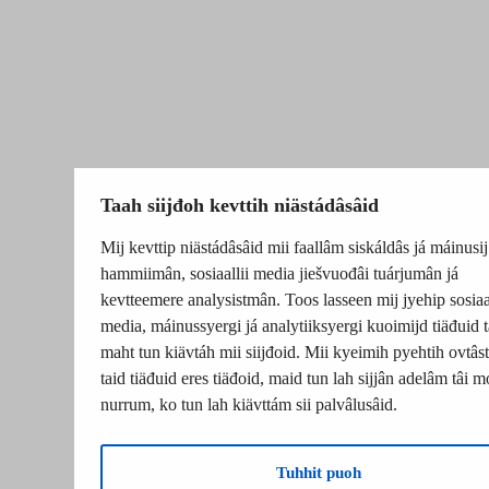
Taah siijđoh kevttih niästádâsâid
Mij kevttip niästádâsâid mii faallâm siskáldâs já máinusij
hammiimân, sosiaallii media jiešvuođâi tuárjumân já
kevtteemere analysistmân. Toos lasseen mij jyehip sosiaal
media, máinussyergi já analytiiksyergi kuoimijd tiäđuid t
maht tun kiävtáh mii siijđoid. Mii kyeimih pyehtih ovtâsti
taid tiäđuid eres tiäđoid, maid tun lah sijjân adelâm tâi m
nurrum, ko tun lah kiävttám sii palvâlusâid.
Tuhhit puoh