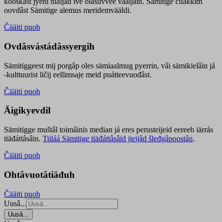
kooskâst jyehi niäljád ive olášuvvee vaaljâin. Sämitige čuákkim
oovdâst Sämitige alemus meridemvääldi.
Čääiti puoh
Ovdâsvástádâssyergih
Sämitiggeest mij porgâp oles sämiaalmug pyerrin, vâi sämikielâin já
-kulttuurist ličij eellimsaje meid puátteevuođâst.
Čääiti puoh
Äigikyevdil
Sämitigge muštâl toimâinis median já eres perusteijeid eereeb iärrás
tiäđáttâsâin.
Tiiláá Sämitige tiäđáttâsâid jieijâd šleđgâpoostân
.
Čääiti puoh
Ohtâvuotâtiäđuh
Čääiti puoh
Uusâ...
Uusâ...