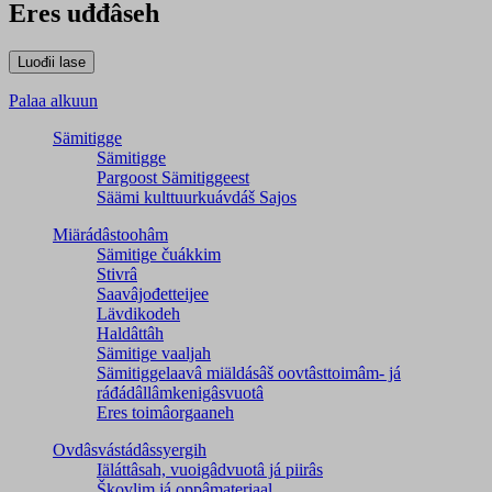
Eres uđđâseh
Palaa alkuun
Sämitigge
Sämitigge
Pargoost Sämitiggeest
Säämi kulttuurkuávdáš Sajos
Miärádâstoohâm
Sämitige čuákkim
Stivrâ
Saavâjođetteijee
Lävdikodeh
Haldâttâh
Sämitige vaaljah
Sämitiggelaavâ miäldásâš oovtâsttoimâm- já
ráđádâllâmkenigâsvuotâ
Eres toimâorgaaneh
Ovdâsvástádâssyergih
Iäláttâsah, vuoigâdvuotâ já piirâs
Škovlim já oppâmateriaal