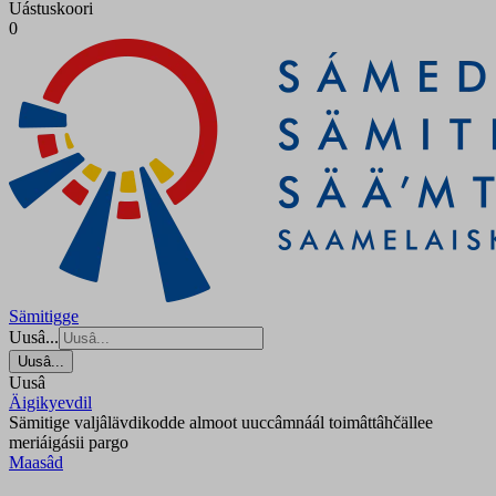
Uástuskoori
0
Sämitigge
Uusâ...
Uusâ...
Uusâ
Äigikyevdil
Sämitige valjâlävdikodde almoot uuccâmnáál toimâttâhčällee
meriáigásii pargo
Maasâd