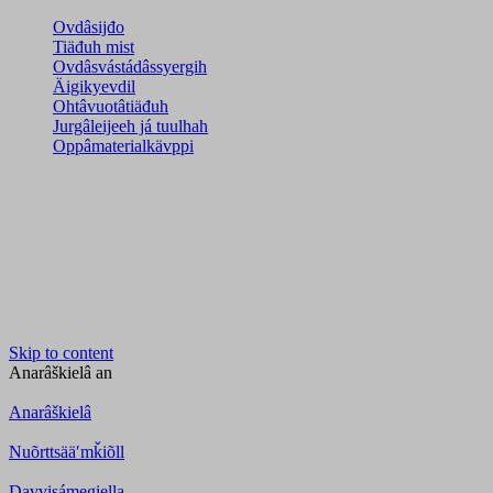
Ovdâsijđo
Tiäđuh mist
Ovdâsvástádâssyergih
Äigikyevdil
Ohtâvuotâtiäđuh
Jurgâleijeeh já tuulhah
Oppâmaterialkävppi
Skip to content
Anarâškielâ
an
Anarâškielâ
Nuõrttsääʹmǩiõll
Davvisámegiella