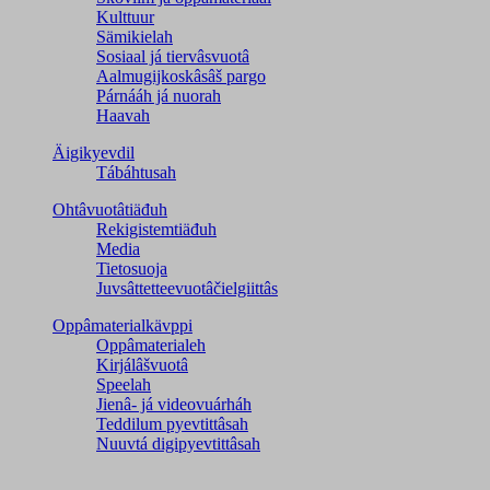
Kulttuur
Sämikielah
Sosiaal já tiervâsvuotâ
Aalmugijkoskâsâš pargo
Párnááh já nuorah
Haavah
Äigikyevdil
Tábáhtusah
Ohtâvuotâtiäđuh
Rekigistemtiäđuh
Media
Tietosuoja
Juvsâttetteevuotâčielgiittâs
Oppâmaterialkävppi
Oppâmaterialeh
Kirjálâšvuotâ
Speelah
Jienâ- já videovuárháh
Teddilum pyevtittâsah
Nuuvtá digipyevtittâsah