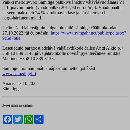
Pälkki meriduvvoo Sämitige pälkkivuáháduv vátávâšvuotâtääsi VI
já II juávhu mield (vuáđupälkki 2017,90 eurod/mp). Vuáđupäälhi
lasseen máksojeh 24 % sämikuávlu lase já hárjánemlaseh
pargohárjánem mield.
Ucâmušâid lahtosijguin kalga toimâttiđ sämitige čäällimkoodán
27.10.2022 räi čujottâsân:
https://www.sympahr.net/public/pq.aspx?
9c5d7b8e
Lasetiäđuid pargoost adelává valjâlävdikode čällee Antti Aikio p.+
358 10 839 3148 já valjâlävdikode oovdânpyehteečällee Sinikka
Mäkinen +358 ‭10 839 3138‬‬.‬‬‬‬
Sämitige tooimân puáhtá uápásmuđ nettičujottâsâst
www.samediggi.fi
.
Anarist 13.10.2022
Sämitigge
Jyevi siijđo ovdâskulij
Facebook
Twitter
WhatsApp
Share