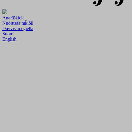
Anarâškielâ
Nuõrttsääʹmǩiõll
Davvisámegiella
Suomi
English