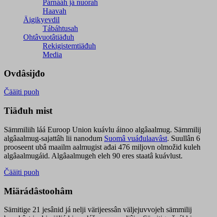
Párnááh já nuorah
Haavah
Äigikyevdil
Tábáhtusah
Ohtâvuotâtiäđuh
Rekigistemtiäđuh
Media
Ovdâsijđo
Čääiti puoh
Tiäđuh mist
Sämmiliih láá Euroop Union kuávlu áinoo algâaalmug. Sämmilij
algâaalmug-sajattâh lii nanodum
Suomâ vuáđulaavâst
. Suullân 6
prooseent ubâ maailm aalmugist ađai 476 miljovn olmožid kuleh
algâaalmugáid. Algâaalmugeh eleh 90 eres staatâ kuávlust.
Čääiti puoh
Miärádâstoohâm
Sämitige 21 jesânid já nelji värijeessân väljejuvvojeh sämmilij