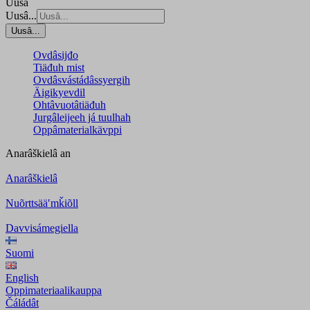
Uusâ
Uusâ...
Uusâ...
Ovdâsijđo
Tiäđuh mist
Ovdâsvástádâssyergih
Äigikyevdil
Ohtâvuotâtiäđuh
Jurgâleijeeh já tuulhah
Oppâmaterialkävppi
Anarâškielâ
an
Anarâškielâ
Nuõrttsääʹmǩiõll
Davvisámegiella
Suomi
English
Oppimateriaalikauppa
Čáládât