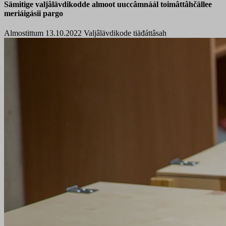
Sämitige valjâlävdikodde almoot uuccâmnáál toimâttâhčällee
meriáigásii pargo
Almostittum 13.10.2022
Valjâlävdikode tiäđáttâsah