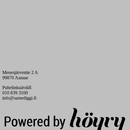
Menesjärventie 2 A
99870 Aanaar
Puhelinkuávdáš
010 839 3100
info@samediggi.fi
Digi- ja mainostoimisto Höyry Rovaniemi ja Oulu