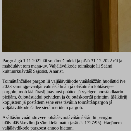
Pargo álgá 1.11.2022 tâi sopâmuš mield já pištá 31.12.2022 räi já
máhđulávt tom maŋa-uv. Valjâlävdikode toimâsaje lii Säämi
kulttuurkuávdáš Sajosist, Anarist.
Toimâttâhčällee pargon lii valjâlävdikode vuálásâžžân huolâttiđ ive
2023 sämitiggevaaljâi valmâštâlmân já olášutmân lohtâseijee
pargoin, moh láá iärásij juávhust puáttee já vyelgee poostâ diaarin
pieijâm, čujottâstiäđui peividem já čujottâskoortâi printtim, äššikiirjij
kopijistem já postâdem sehe eres táváliih toimâttâhpargoh já
valjâlävdikode čällee sierâ meridem pargoh.
Asâttâsân vuáđuduvvee tohálâšvuotâvátámâššân lii paargon
hiäivulâš škovlim já sämikielâ máttu (asâttâs 1727/95). Hárjánem
valjâlävdikode pargoost annoo hiättun.