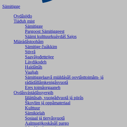
Sämitigge
Ovdâsijđo
Tiäđuh mist
Sämitigge
Pargoost Sämitiggeest
Säämi kulttuurkuávdáš Sajos
Miärádâstoohâm
Sämitige čuákkim
Stivrâ
Saavâjođetteijee
Lävdikodeh
Haldâttâh
Vaaljah
Sämitiggelaavâ miäldásâš oovtâsttoimâm- já
ráđádâllâmkenigâsvuotâ
Eres toimâorgaaneh
Ovdâsvástádâssyergih
Iäláttâsah, vuoigâdvuotâ já piirâs
Škovlim já oppâmateriaal
Kulttuur
Sämikielah
Sosiaal já tiervâsvuotâ
Aalmugijkoskâsâš pargo