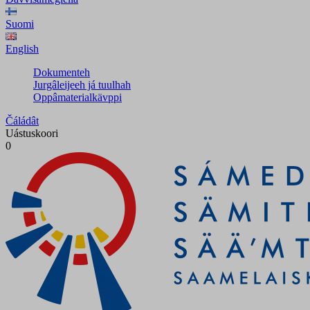
Suomi
English
Dokumenteh
Jurgâleijeeh já tuulhah
Oppâmaterialkävppi
Čáládât
Uástuskoori
0