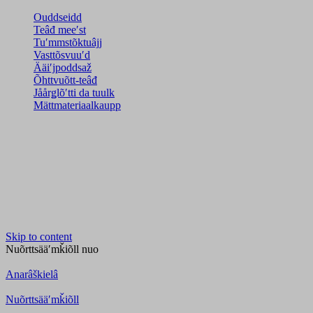
Ouddseidd
Teâđ meeʹst
Tuʹmmstõktuâjj
Vasttõsvuuʹd
Ääiʹjpoddsaž
Õhttvuõtt-teâđ
Jåårǥlõʹtti da tuulk
Mättmateriaalkaupp
Skip to content
Nuõrttsääʹmǩiõll
nuo
Anarâškielâ
Nuõrttsääʹmǩiõll