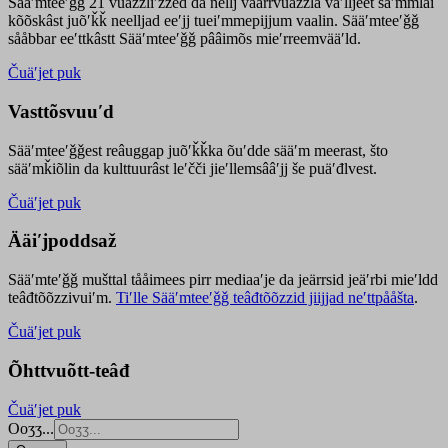
Sääʹmteeʹǧǧ 21 vuäzzliʹžžed da nellj väärrvuäzzla vaʹlljeet säʹmmlai
kõõskâst juõʹǩǩ neelljad eeʹjj tueiʹmmepijjum vaalin. Sääʹmteeʹǧǧ
sååbbar eeʹttkâstt Sääʹmteeʹǧǧ pââimõs mieʹrreemvääʹld.
Čuäʹjet puk
Vasttõsvuuʹd
Sääʹmteeʹǧǧest
reâuggap
juõʹǩǩka
õuʹdde
sääʹm meer
ast
, što
sääʹmǩiõlin da kulttuurâst leʹčči jieʹllemsââʹjj še puäʹđlvest.
Čuäʹjet puk
Ääiʹjpoddsaž
Sääʹmteʹǧǧ mušttal tååimees pirr mediaaʹje da jeärrsid jeäʹrbi mieʹldd
teâđtõõzzivuiʹm.
Tiʹlle Sääʹmteeʹǧǧ teâđtõõzzid jiijjad neʹttpååšta
.
Čuäʹjet puk
Õhttvuõtt-teâđ
Čuäʹjet puk
Ooʒʒ...