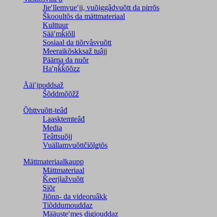
Jieʹllemvueʹjj, vuõiggâdvuõtt da pirrõs
Škooultõs da mättmateriaal
Kulttuur
Sääʹmǩiõll
Sosiaal da tiõrvâsvuõtt
Meeraikõskksaž tuâjj
Päärna da nuõr
Haʹŋǩǩõõzz
Ääiʹjpoddsaž
Šõddmõõžž
Õhttvuõtt-teâđ
Laasktemteâđ
Media
Teâttsuõjj
Vuällamvuõttčiõlǥtõs
Mättmateriaalkaupp
Mättmateriaal
Ǩeerjlažvuõtt
Siõr
Jiõnn- da videoruâkk
Tiõddumouddaz
Määusteʹmes digiouddaz