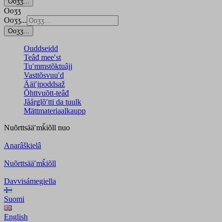
Ooʒʒ...
Ooʒʒ
Ooʒʒ...
Ooʒʒ...
Ouddseidd
Teâđ meeʹst
Tuʹmmstõktuâjj
Vasttõsvuuʹd
Ääiʹjpoddsaž
Õhttvuõtt-teâđ
Jåårǥlõʹtti da tuulk
Mättmateriaalkaupp
Nuõrttsääʹmǩiõll
nuo
Anarâškielâ
Nuõrttsääʹmǩiõll
Davvisámegiella
Suomi
English