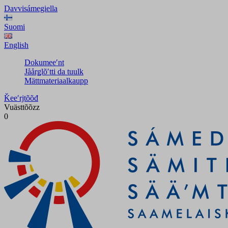
Davvisámegiella
Suomi
English
Dokumeeʹnt
Jåårǥlõʹtti da tuulk
Mättmateriaalkaupp
Ǩeeʹrjtõõđ
Vuästtõõzz
0