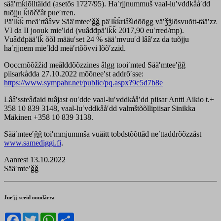
sääʹmǩiõlltäidd (asetõs 1727/95). Haʹrjjnummuš vaal-luʹvddkååʹdd
tuõjju ǩiõččât pueʹrren.
Päʹlǩǩ meäʹrtââvv Sääʹmteeʹǧǧ päʹlǩǩriâšldõõǥǥ väʹǯǯlõsvuõtt-tääʹzz
VI da II joouk mieʹldd (vuâđđpäʹlǩǩ 2017,90 euʹrred/mp).
Vuâđđpääʹlǩ õõl määuʹset 24 % sääʹmvuuʹd lââʹzz da tuõjju
haʹrjjnem mieʹldd meäʹrtõõvvi lõõʹzzid.
Ooccmõõžžid meâlddõõzzines âlgg tooiʹmted Sääʹmteeʹǧǧ
piisarkådda 27.10.2022 mõõneeʹst addrõʹsse:
https://www.sympahr.net/public/pq.aspx?9c5d7b8e
Lââʹssteâđaid tuâjast ouʹdde vaal-luʹvddkååʹdd piisar Antti Aikio t.+
358 10 839 3148, vaal-luʹvddkååʹdd valmštõõllipiisar Sinikka
Mäkinen +358 ‭10 839 3138‬‬.‬‬‬‬‬
Sääʹmteeʹǧǧ toiʹmmjummša vuäitt tobdstõõttâd neʹttaddrõõzzâst
www.samediggi.fi
.
Aanrest 13.10.2022
Sääʹmteʹǧǧ
Jueʹjj seeid ooudårra
Facebook
Twitter
WhatsApp
Share