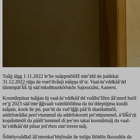
Tuâjj älgg 1.11.2022 leʹbe suåppmõõžž mieʹldd da juätkkai
31.12.2022 räjja da vueiʹtlvânji mâŋŋa tõʹst. Vaal-luʹvddkååʹdd
tåimmpäiʹǩǩ lij sääʹmkulttuurkõõskõs Sajoozzâst, Aanrest.
Koontârpiisar tuâjjan lij vaal-luʹvddkååʹdd vuâllsiʹžžen ââʹnned huõl
eeʹjj 2023 sääʹmteʹǧǧvaali valmštõõllma da tiuʹddepiijjma kuulli
tuâjain, kook lie jm. pueʹtti da vuõʹlǧǧi pååʹšt diariâsttmõš,
addrõsteâđai peeiʹvtummuš da addrõskoorti priʹnttjummuš, äʹššǩiiʹrji
kopiâsttmõš da pååštʼtummuš di jeeʹres takai koontârtuâj da vaal-
luʹvddkååʹdd piisar jeäʹrben mieʹrreem tuâj.
Šiõttõsvuâđlaž ââʹntemkaiʹbbjõssân lie tuõjju šiõttlõs škooultõs da