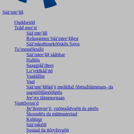
Sääʹmteʹǧǧ
Ouddseidd
Teâđ meeʹst
Sääʹmteʹǧǧ
Reâuggmen Sääʹmteeʹǧǧest
Sääʹmkulttuurkõõskõs Sajos
Tuʹmmstõktuâjj
Sääʹmteeʹǧǧ sååbbar
Halltõs
Saaǥǥjååʹđteei
Luʹvddkååʹdd
Vaaldâšm
Vaal
Sääʹmteʹǧǧlääʹjj meâldlaž õhttsažtåimmam- da
saǥstõõllâmõõlǥtõs
Jeeʹres tåimmorgaan
Vasttõsvuuʹd
Jieʹllemvueʹjj, vuõiggâdvuõtt da pirrõs
Škooultõs da mättmateriaal
Kulttuur
Sääʹmǩiõll
Sosiaal da tiõrvâsvuõtt