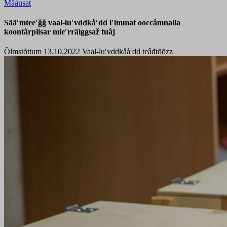
Mååusat
Sääʹmteeʹǧǧ vaal-luʹvddkåʹdd iʹlmmat ooccâmnalla
koontârpiisar mieʹrräiggsaž tuâj
Õlmstõttum 13.10.2022
Vaal-luʹvddkååʹdd teâđtõõzz