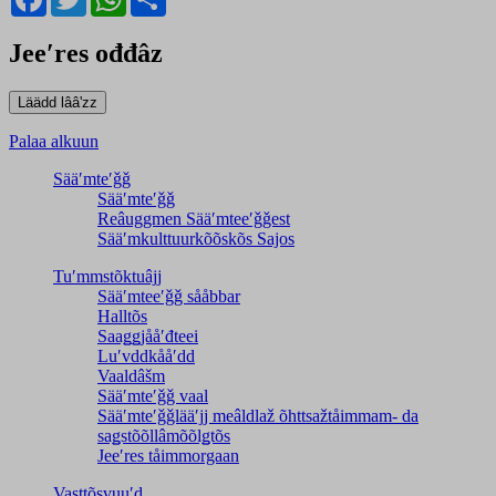
Jeeʹres ođđâz
Palaa alkuun
Sääʹmteʹǧǧ
Sääʹmteʹǧǧ
Reâuggmen Sääʹmteeʹǧǧest
Sääʹmkulttuurkõõskõs Sajos
Tuʹmmstõktuâjj
Sääʹmteeʹǧǧ sååbbar
Halltõs
Saaǥǥjååʹđteei
Luʹvddkååʹdd
Vaaldâšm
Sääʹmteʹǧǧ vaal
Sääʹmteʹǧǧlääʹjj meâldlaž õhttsažtåimmam- da
saǥstõõllâmõõlǥtõs
Jeeʹres tåimmorgaan
Vasttõsvuuʹd