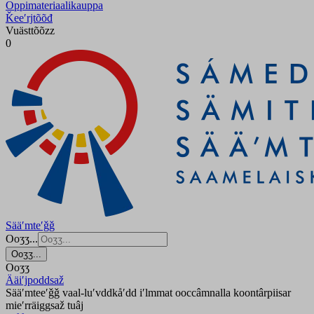
Oppimateriaalikauppa
Ǩeeʹrjtõõđ
Vuästtõõzz
0
Sääʹmteʹǧǧ
Ooʒʒ...
Ooʒʒ...
Ooʒʒ
Ääiʹjpoddsaž
Sääʹmteeʹǧǧ vaal-luʹvddkåʹdd iʹlmmat ooccâmnalla koontârpiisar
mieʹrräiggsaž tuâj