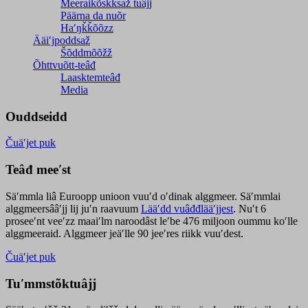
Meeraikõskksaž tuâjj
Päärna da nuõr
Haʹŋǩǩõõzz
Ääiʹjpoddsaž
Šõddmõõžž
Õhttvuõtt-teâđ
Laasktemteâđ
Media
Ouddseidd
Čuäʹjet puk
Teâđ meeʹst
Säʹmmla liâ Euroopp unioon vuuʹd oʹdinak alggmeer. Säʹmmlai
alggmeersââʹjj lij juʹn raavuum
Lääʹdd vuâđđlääʹjjest
. Nuʹt 6
proseeʹnt veeʹzz maaiʹlm naroodâst leʹbe 476 miljoon oummu koʹlle
alggmeeraid. Alggmeer jeäʹlle 90 jeeʹres riikk vuuʹdest.
Čuäʹjet puk
Tuʹmmstõktuâjj