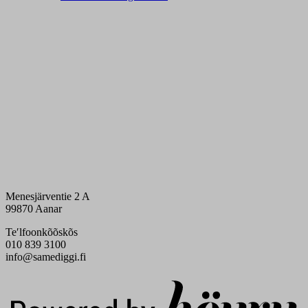
Menesjärventie 2 A
99870 Aanar
Teʹlfoonkõõskõs
010 839 3100
info@samediggi.fi
Digi- ja mainostoimisto Höyry Rovaniemi ja Oulu