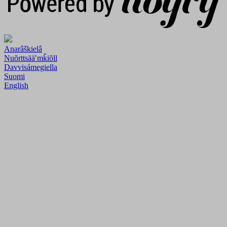
Anarâškielâ
Nuõrttsääʹmǩiõll
Davvisámegiella
Suomi
English