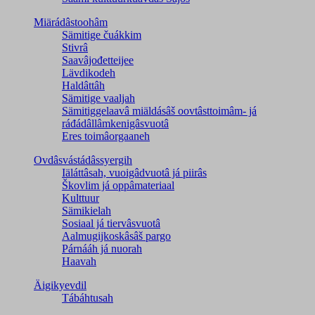
Miärádâstoohâm
Sämitige čuákkim
Stivrâ
Saavâjođetteijee
Lävdikodeh
Haldâttâh
Sämitige vaaljah
Sämitiggelaavâ miäldásâš oovtâsttoimâm- já
ráđádâllâmkenigâsvuotâ
Eres toimâorgaaneh
Ovdâsvástádâssyergih
Iäláttâsah, vuoigâdvuotâ já piirâs
Škovlim já oppâmateriaal
Kulttuur
Sämikielah
Sosiaal já tiervâsvuotâ
Aalmugijkoskâsâš pargo
Párnááh já nuorah
Haavah
Äigikyevdil
Tábáhtusah