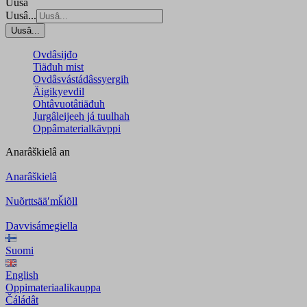
Uusâ
Uusâ...
Uusâ...
Ovdâsijđo
Tiäđuh mist
Ovdâsvástádâssyergih
Äigikyevdil
Ohtâvuotâtiäđuh
Jurgâleijeeh já tuulhah
Oppâmaterialkävppi
Anarâškielâ
an
Anarâškielâ
Nuõrttsääʹmǩiõll
Davvisámegiella
Suomi
English
Oppimateriaalikauppa
Čáládât