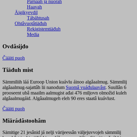
Párnááh já nuorah
Haavah
Äigikyevdil
Tábáhtusah
Ohtâvuotâtiäđuh
Rekigistemtiäđuh
Media
Ovdâsijđo
Čääiti puoh
Tiäđuh mist
Sämmiliih láá Euroop Union kuávlu áinoo algâaalmug. Sämmilij
algâaalmug-sajattâh lii nanodum
Suomâ vuáđulaavâst
. Suullân 6
prooseent ubâ maailm aalmugist ađai 476 miljovn olmožid kuleh
algâaalmugáid. Algâaalmugeh eleh 90 eres staatâ kuávlust.
Čääiti puoh
Miärádâstoohâm
Sämitige 21 jesânid já nelji värijeessân väljejuvvojeh sämmilij