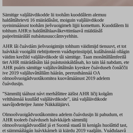
Sämitige valjâlävdikodde lii toohâm kuoddâlem alemuu
haldâttâhrievti 16 miärádâsâst, moiguin valjâlävdikode
syeinimáánust toohâm jiešvuoigimeh lijjii komettum. Kuoddâlem lii
tohhum AHR:n haldâttâhlaavâkevttimlaavâ miäldásâš
paijeelmiärálâš nubástusuuccâmvyehhin.
AHR lâi čuávdám jiešvuoigimijn tohhum väidimijd tienuuvt, et tot
luávkkái vuoigâlii riehtijotteem vuáđuprinsiipijd, kulâhánnáá ollágin
väidim keežild valjâlävdikode tâi sämitige. Taan monâttâllâmfeeilâ
tiet AHR miärádâsâin láá puástusiskáldâsah, ko tain láá nabdam, ete
AHR puáris sämitige valjâluvâttâlmân kyeskee čuávduseh čonâččii
ive 2019 valjâluvâttâllâm háárán, peerusthánnáá OA
olmoošvuoigâdvuotâkomitea kuovâmáánust 2019 adelem
čuávdusijn.
”Sämmilij tááhust návt merhâšittee ääšist AHR ličij kolgâm
veltihánnáá kuullâđ valjâlävdikode”, iätá valjâlävdikode
saavâjođetteijee Janne Näkkäläjärvi.
Olmoošvuoigâdvuotâkomitea adelem čuávdusijn lii pahudum, et
AHR tooleeb čuávduseh luávkkájeh sämmilij
olmoošvuoigâdvuođâid já et Suomâ staatâ lii kenigâs huolâttiđ tast,
et siämmáálágán luávkkámeh iä kiärdu 2019 vaaljâin. Vuáđulaavâ