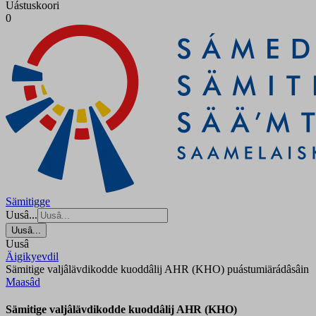
Uástuskoori
0
Sämitigge
Uusâ...
Uusâ...
Uusâ
Äigikyevdil
Sämitige valjâlävdikodde kuoddâlij AHR (KHO) puástumiärádâsâin
Maasâd
Sämitige valjâlävdikodde kuoddâlij AHR (KHO)