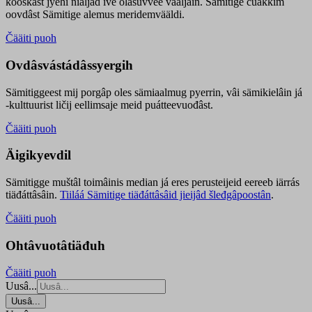
kooskâst jyehi niäljád ive olášuvvee vaaljâin. Sämitige čuákkim
oovdâst Sämitige alemus meridemvääldi.
Čääiti puoh
Ovdâsvástádâssyergih
Sämitiggeest mij porgâp oles sämiaalmug pyerrin, vâi sämikielâin já
-kulttuurist ličij eellimsaje meid puátteevuođâst.
Čääiti puoh
Äigikyevdil
Sämitigge muštâl toimâinis median já eres perusteijeid eereeb iärrás
tiäđáttâsâin.
Tiiláá Sämitige tiäđáttâsâid jieijâd šleđgâpoostân
.
Čääiti puoh
Ohtâvuotâtiäđuh
Čääiti puoh
Uusâ...
Uusâ...