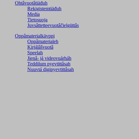
Ohtâvuotâtiäđuh
Rekigistemtiäđuh
Media
Tietosuoja
Juvsâttetteevuotâčielgiittâs
Oppâmaterialkävppi
Oppâmaterialeh
Kirjálâšvuotâ
Speelah
Jienâ- já videovuárháh
Teddilum pyevtittâsah
Nuuvtá digipyevtittâsah