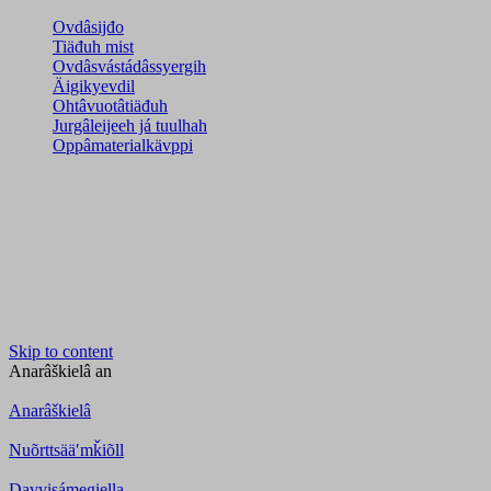
Ovdâsijđo
Tiäđuh mist
Ovdâsvástádâssyergih
Äigikyevdil
Ohtâvuotâtiäđuh
Jurgâleijeeh já tuulhah
Oppâmaterialkävppi
Skip to content
Anarâškielâ
an
Anarâškielâ
Nuõrttsääʹmǩiõll
Davvisámegiella