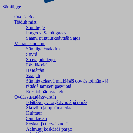
Sämitigge
Ovdâsijđo
Tiäđuh mist
Sämitigge
Pargoost Sämitiggeest
Säämi kulttuurkuávdáš Sajos
Miärádâstoohâm
Sämitige čuákkim
Stivrâ
Saavâjođetteijee
Lävdikodeh
Haldâttâh
Vaaljah
Sämitiggelaavâ miäldásâš oovtâsttoimâm- já
ráđádâllâmkenigâsvuotâ
Eres toimâorgaaneh
Ovdâsvástádâssyergih
Iäláttâsah, vuoigâdvuotâ já piirâs
Škovlim já oppâmateriaal
Kulttuur
Sämikielah
Sosiaal já tiervâsvuotâ
Aalmugijkoskâsâš pargo