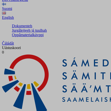
Suomi
English
Dokumenteh
Jurgâleijeeh já tuulhah
Oppâmaterialkävppi
Čáládât
Uástuskoori
0