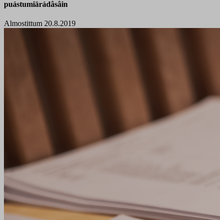
puástumiärádâsâin
Almostittum 20.8.2019