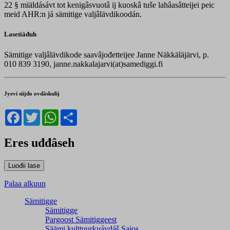
22 § miäldásávt tot kenigâsvuotâ ij kuoskâ tuše lahâasâtteijei peic
meid AHR:n já sämitige valjâlävdikoodán.
Lasetiäđuh
Sämitige valjâlävdikode saavâjođetteijee Janne Näkkäläjärvi, p.
010 839 3190, janne.nakkalajarvi(at)samediggi.fi
Jyevi siijđo ovdâskulij
Facebook
Twitter
WhatsApp
Share
Eres uđđâseh
Palaa alkuun
Sämitigge
Sämitigge
Pargoost Sämitiggeest
Säämi kulttuurkuávdáš Sajos