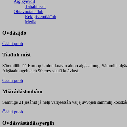
Äigikyevdil
Tábáhtusah
Ohtâvuotâtiäđuh
Rekigistemtiäđuh
Media
Ovdâsijđo
Čääiti puoh
Tiäđuh mist
Sämmiliih láá Euroop Union kuávlu áinoo algâaalmug. Sämmilij algâ
Algâaalmugeh eleh 90 eres staatâ kuávlust.
Čääiti puoh
Miärádâstoohâm
Sämitige 21 jesânid já nelji värijeessân väljejuvvojeh sämmilij koosk
Čääiti puoh
Ovdâsvástádâssyergih