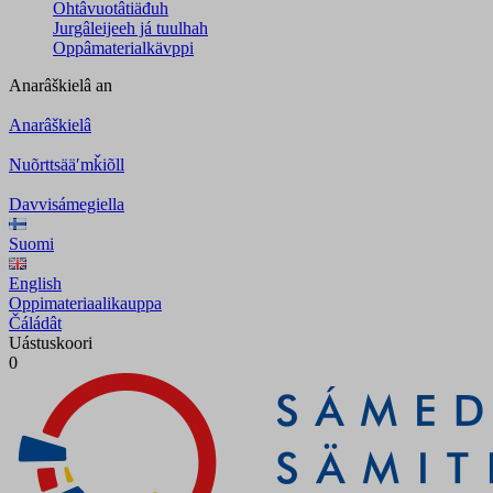
Ohtâvuotâtiäđuh
Jurgâleijeeh já tuulhah
Oppâmaterialkävppi
Anarâškielâ
an
Anarâškielâ
Nuõrttsääʹmǩiõll
Davvisámegiella
Suomi
English
Oppimateriaalikauppa
Čáládât
Uástuskoori
0