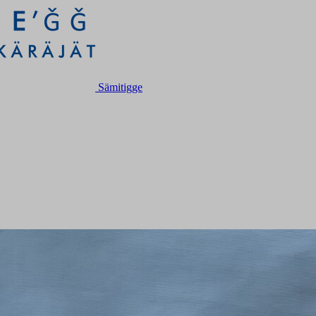
Sämitigge