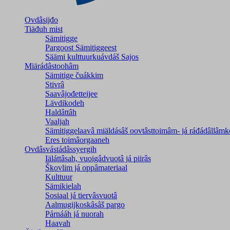
Ovdâsijđo
Tiäđuh mist
Sämitigge
Pargoost Sämitiggeest
Säämi kulttuurkuávdáš Sajos
Miärádâstoohâm
Sämitige čuákkim
Stivrâ
Saavâjođetteijee
Lävdikodeh
Haldâttâh
Vaaljah
Sämitiggelaavâ miäldásâš oovtâsttoimâm- já ráđádâllâmk
Eres toimâorgaaneh
Ovdâsvástádâssyergih
Iäláttâsah, vuoigâdvuotâ já piirâs
Škovlim já oppâmateriaal
Kulttuur
Sämikielah
Sosiaal já tiervâsvuotâ
Aalmugijkoskâsâš pargo
Párnááh já nuorah
Haavah