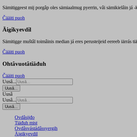
Sämitiggeest mij porgâp oles sämiaalmug pyerrin, vâi sämikielâin já -ku
Čääiti puoh
Äigikyevdil
Sämitigge muštâl toimâinis median já eres perusteijeid eereeb iärrás ti
Čääiti puoh
Ohtâvuotâtiäđuh
Čääiti puoh
Uusâ...
Uusâ...
Uusâ
Uusâ...
Uusâ...
Ovdâsijđo
Tiäđuh mist
Ovdâsvástádâssyergih
Äigikyevdil