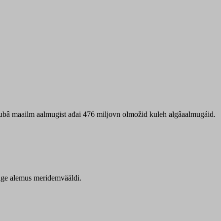
 ubâ maailm aalmugist ađai 476 miljovn olmožid kuleh algâaalmugáid.
itige alemus meridemvääldi.