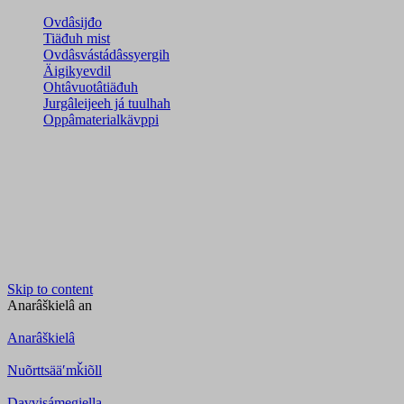
Ovdâsijđo
Tiäđuh mist
Ovdâsvástádâssyergih
Äigikyevdil
Ohtâvuotâtiäđuh
Jurgâleijeeh já tuulhah
Oppâmaterialkävppi
Skip to content
Anarâškielâ
an
Anarâškielâ
Nuõrttsääʹmǩiõll
Davvisámegiella