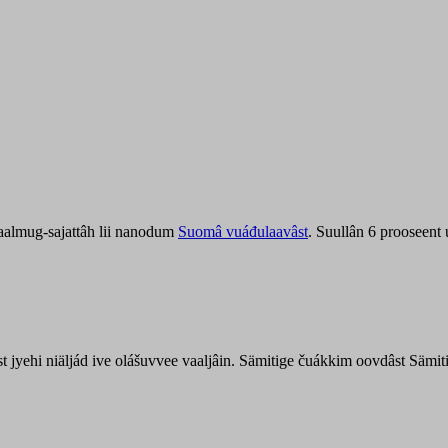
aalmug-sajattâh lii nanodum
Suomâ vuáđulaavâst
. Suullân 6 prooseent
âst jyehi niäljád ive olášuvvee vaaljâin. Sämitige čuákkim oovdâst Säm