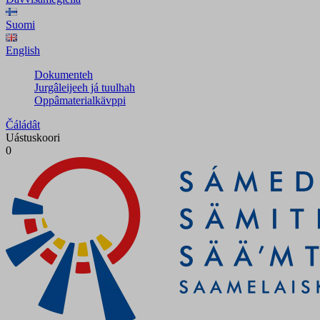
Suomi
English
Dokumenteh
Jurgâleijeeh já tuulhah
Oppâmaterialkävppi
Čáládât
Uástuskoori
0