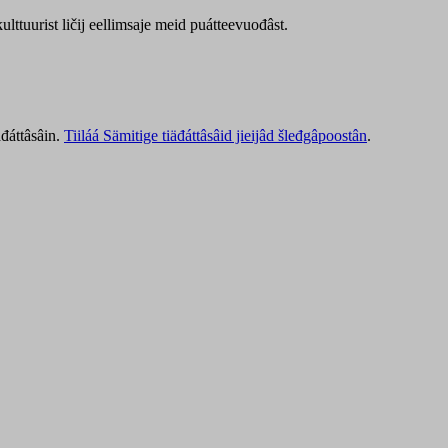
lttuurist ličij eellimsaje meid puátteevuođâst.
äđáttâsâin.
Tiiláá Sämitige tiäđáttâsâid jieijâd šleđgâpoostân
.