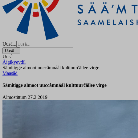
Uusâ...
Uusâ...
Uusâ
Äigikyevdil
Sämitigge almoot uuccâmnáál kulttuurčällee virge
Maasâd
Sämitigge almoot uuccâmnáál kulttuurčällee virge
Almostittum 27.2.2019