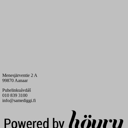
Menesjärventie 2 A
99870 Aanaar
Puhelinkuávdáš
010 839 3100
info@samediggi.fi
Digi- ja mainostoimisto Höyry Rovaniemi ja Oulu