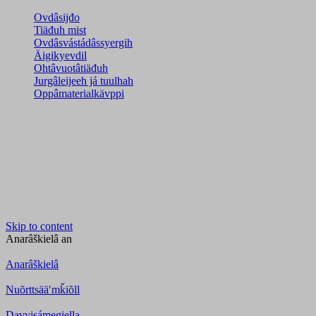
Ovdâsijđo
Tiäđuh mist
Ovdâsvástádâssyergih
Äigikyevdil
Ohtâvuotâtiäđuh
Jurgâleijeeh já tuulhah
Oppâmaterialkävppi
Skip to content
Anarâškielâ
an
Anarâškielâ
Nuõrttsääʹmǩiõll
Davvisámegiella