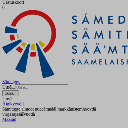
Uástuskoori
0
Sämitigge
Uusâ...
Uusâ...
Uusâ
Äigikyevdil
Sämitigge almoot uuccâmnáál markkânistemhoovdâ
virgesajasâšvuođâ
Maasâd