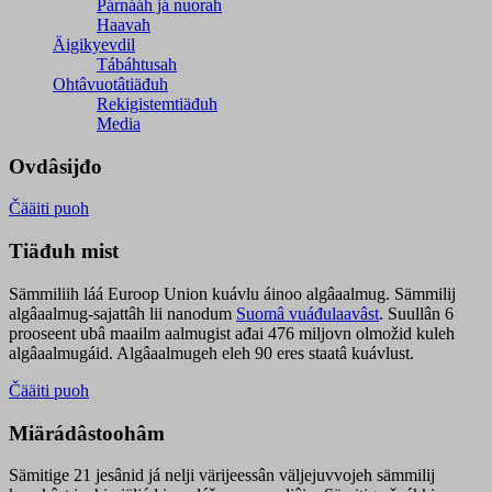
Párnááh já nuorah
Haavah
Äigikyevdil
Tábáhtusah
Ohtâvuotâtiäđuh
Rekigistemtiäđuh
Media
Ovdâsijđo
Čääiti puoh
Tiäđuh mist
Sämmiliih láá Euroop Union kuávlu áinoo algâaalmug. Sämmilij
algâaalmug-sajattâh lii nanodum
Suomâ vuáđulaavâst
. Suullân 6
prooseent ubâ maailm aalmugist ađai 476 miljovn olmožid kuleh
algâaalmugáid. Algâaalmugeh eleh 90 eres staatâ kuávlust.
Čääiti puoh
Miärádâstoohâm
Sämitige 21 jesânid já nelji värijeessân väljejuvvojeh sämmilij