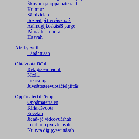
Škovlim já oppâmateriaal
Kulttuur
Sämikielah
Sosiaal já tiervâsvuotâ
Aalmugijkoskâsâš pargo
Párnááh já nuorah
Haavah
Äigikyevdil
Tábáhtusah
Ohtâvuotâtiäđuh
Rekigistemtiäđuh
Media
Tietosuoja
Juvsâttetteevuotâčielgiittâs
Oppâmaterialkävppi
Oppâmaterialeh
Kirjálâšvuotâ
Speelah
Jienâ- já videovuárháh
Teddilum pyevtittâsah
Nuuvtá digipyevtittâsah