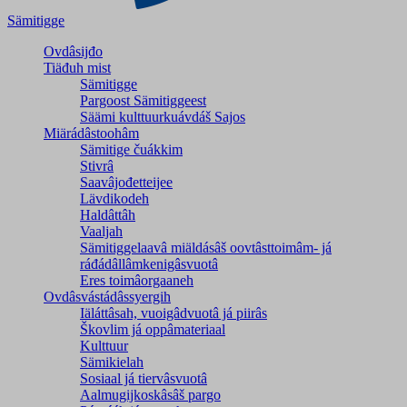
Sämitigge
Ovdâsijđo
Tiäđuh mist
Sämitigge
Pargoost Sämitiggeest
Säämi kulttuurkuávdáš Sajos
Miärádâstoohâm
Sämitige čuákkim
Stivrâ
Saavâjođetteijee
Lävdikodeh
Haldâttâh
Vaaljah
Sämitiggelaavâ miäldásâš oovtâsttoimâm- já
ráđádâllâmkenigâsvuotâ
Eres toimâorgaaneh
Ovdâsvástádâssyergih
Iäláttâsah, vuoigâdvuotâ já piirâs
Škovlim já oppâmateriaal
Kulttuur
Sämikielah
Sosiaal já tiervâsvuotâ
Aalmugijkoskâsâš pargo