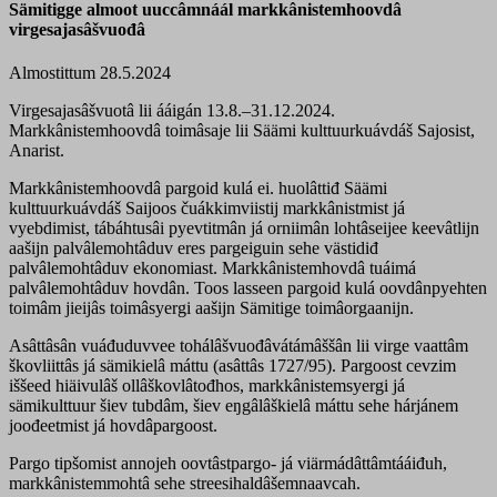
Sämitigge almoot uuccâmnáál markkânistemhoovdâ
virgesajasâšvuođâ
Almostittum 28.5.2024
Virgesajasâšvuotâ lii ááigán 13.8.–31.12.2024.
Markkânistemhoovdâ toimâsaje lii Säämi kulttuurkuávdáš Sajosist,
Anarist.
Markkânistemhoovdâ pargoid kulá ei. huolâttiđ Säämi
kulttuurkuávdáš Saijoos čuákkimviistij markkânistmist já
vyebdimist, tábáhtusâi pyevtitmân já orniimân lohtâseijee keevâtlijn
aašijn palvâlemohtâduv eres pargeiguin sehe västidiđ
palvâlemohtâduv ekonomiast. Markkânistemhovdâ tuáimá
palvâlemohtâduv hovdân. Toos lasseen pargoid kulá oovdânpyehten
toimâm jieijâs toimâsyergi aašijn Sämitige toimâorgaanijn.
Asâttâsân vuáđuduvvee tohálâšvuođâvátámâššân lii virge vaattâm
škovliittâs já sämikielâ máttu (asâttâs 1727/95). Pargoost cevzim
iššeed hiäivulâš ollâškovlâtođhos, markkânistemsyergi já
sämikulttuur šiev tubdâm, šiev eŋgâlâškielâ máttu sehe hárjánem
joođeetmist já hovdâpargoost.
Pargo tipšomist annojeh oovtâstpargo- já viärmádâttâmtááiđuh,
markkânistemmohtâ sehe streesihaldâšemnaavcah.