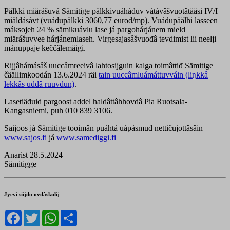
Pälkki miärášuvá Sämitige pälkkivuáháduv vátávâšvuotâtääsi IV/I
miäldásávt (vuáđupälkki 3060,77 eurod/mp). Vuáđupäälhi lasseen
máksojeh 24 % sämikuávlu lase já pargohárjánem mield
miärášuvvee hárjánemlaseh. Virgesajasâšvuođâ tevdimist lii neelji
mánuppaje keččâlemäigi.
Rijjâhámásâš uuccâmreeivâ lahtosijguin kalga toimâttiđ Sämitige
čäällimkoodán 13.6.2024 räi
tain uuccâmluámáttuvváin (liŋkkâ
lekkâs uđđâ ruuvdun)
.
Lasetiäđuid pargoost addel haldâttâhhovdâ Pia Ruotsala-
Kangasniemi, puh 010 839 3106.
Saijoos já Sämitige tooimân puáhtá uápásmuđ nettičujottâsâin
www.sajos.fi
já
www.samediggi.fi
Anarist 28.5.2024
Sämitigge
Jyevi siijđo ovdâskulij
Facebook
Twitter
WhatsApp
Share