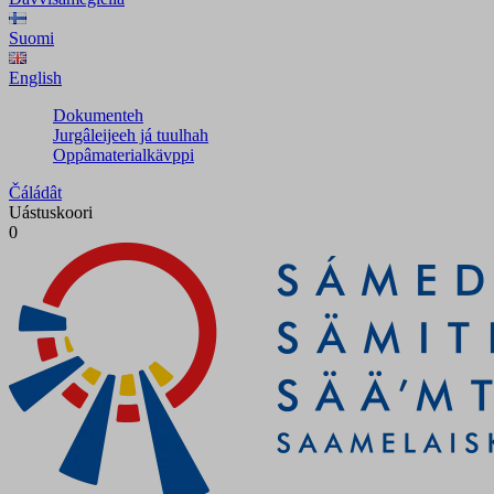
Suomi
English
Dokumenteh
Jurgâleijeeh já tuulhah
Oppâmaterialkävppi
Čáládât
Uástuskoori
0