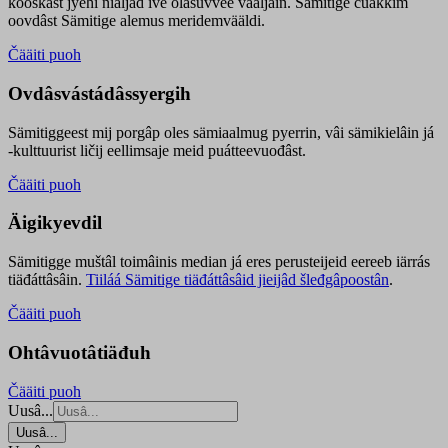
kooskâst jyehi niäljád ive olášuvvee vaaljâin. Sämitige čuákkim
oovdâst Sämitige alemus meridemvääldi.
Čääiti puoh
Ovdâsvástádâssyergih
Sämitiggeest mij porgâp oles sämiaalmug pyerrin, vâi sämikielâin já
-kulttuurist ličij eellimsaje meid puátteevuođâst.
Čääiti puoh
Äigikyevdil
Sämitigge muštâl toimâinis median já eres perusteijeid eereeb iärrás
tiäđáttâsâin.
Tiiláá Sämitige tiäđáttâsâid jieijâd šleđgâpoostân
.
Čääiti puoh
Ohtâvuotâtiäđuh
Čääiti puoh
Uusâ...
Uusâ...