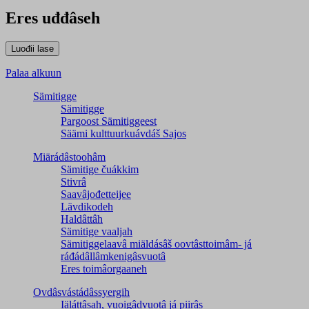
Eres uđđâseh
Palaa alkuun
Sämitigge
Sämitigge
Pargoost Sämitiggeest
Säämi kulttuurkuávdáš Sajos
Miärádâstoohâm
Sämitige čuákkim
Stivrâ
Saavâjođetteijee
Lävdikodeh
Haldâttâh
Sämitige vaaljah
Sämitiggelaavâ miäldásâš oovtâsttoimâm- já
ráđádâllâmkenigâsvuotâ
Eres toimâorgaaneh
Ovdâsvástádâssyergih
Iäláttâsah, vuoigâdvuotâ já piirâs