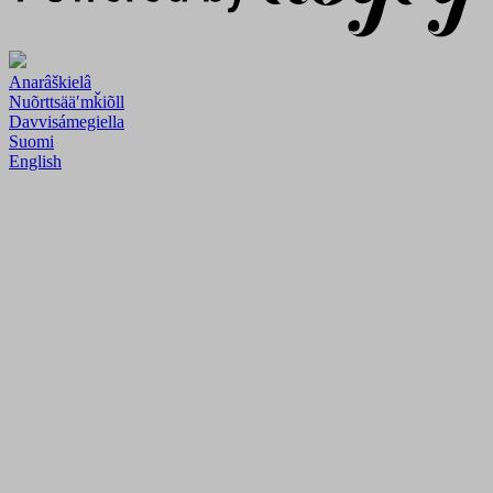
Anarâškielâ
Nuõrttsääʹmǩiõll
Davvisámegiella
Suomi
English