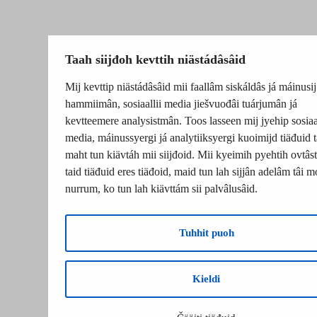
Taah siijđoh kevttih niästádâsâid
Mij kevttip niästádâsâid mii faallâm siskáldâs já máinusij
hammiimân, sosiaallii media jiešvuođâi tuárjumân já
kevtteemere analysistmân. Toos lasseen mij jyehip sosiaal
media, máinussyergi já analytiiksyergi kuoimijd tiäđuid t
maht tun kiävtáh mii siijđoid. Mii kyeimih pyehtih ovtâsti
taid tiäđuid eres tiäđoid, maid tun lah sijjân adelâm tâi m
nurrum, ko tun lah kiävttám sii palvâlusâid.
Tuhhit puoh
Kieldi