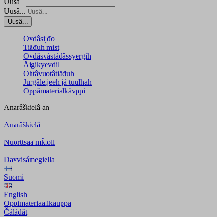
Uusâ
Uusâ...
Uusâ...
Ovdâsijđo
Tiäđuh mist
Ovdâsvástádâssyergih
Äigikyevdil
Ohtâvuotâtiäđuh
Jurgâleijeeh já tuulhah
Oppâmaterialkävppi
Anarâškielâ
an
Anarâškielâ
Nuõrttsääʹmǩiõll
Davvisámegiella
Suomi
English
Oppimateriaalikauppa
Čáládât