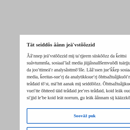
Tät seiddõs âânn jeäʹvstõõzzid
Ââʹnnep jeäʹvstõõzzid mij taʹrjjeem siiskõõzz da ǩeittsi
suåvtummša, sosiaalʼlaž media jiijjâsnallšemvuõđi tuärj
da jooʹttimeäʹr analysâsttmõʹšše. Lââʹssen jueʹǩǩep sosia
media, ǩeeitas-sueʹrj da analytikksueʹrj õhttsažtuâjjkuõiʹ
teâđaid tõʹst, mäʹhtt aanak mij seiddõõzz. Õhttsažtuâjjku
vueiʹtte õhtteed täid teâđaid jeeʹres teâđaid, koid leäk o
siʹjjid leʹbe koid leät norrum, ǥu leäk âânnam sij kääzzk
Soovâž puk