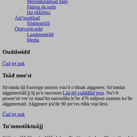
Meeraikõskksaž tuâjj
Päärna da nuõr
Haʹŋǩǩõõzz
Ääiʹjpoddsaž
Šõddmõõžž
Õhttvuõtt-teâđ
Laasktemteâđ
Media
Ouddseidd
Čuäʹjet puk
Teâđ meeʹst
Säʹmmla liâ Euroopp unioon vuuʹd oʹdinak alggmeer. Säʹmmlai
alggmeersââʹjj lij juʹn raavuum
Lääʹdd vuâđđlääʹjjest
. Nuʹt 6
proseeʹnt veeʹzz maaiʹlm naroodâst leʹbe 476 miljoon oummu koʹlle
alggmeeraid. Alggmeer jeäʹlle 90 jeeʹres riikk vuuʹdest.
Čuäʹjet puk
Tuʹmmstõktuâjj