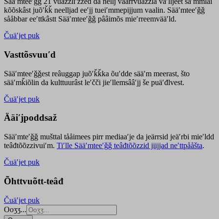
Sääʹmteeʹǧǧ 21 vuäzzliʹžžed da nellj väärrvuäzzla vaʹlljeet säʹmmlai
kõõskâst juõʹǩǩ neelljad eeʹjj tueiʹmmepijjum vaalin. Sääʹmteeʹǧǧ
sååbbar eeʹttkâstt Sääʹmteeʹǧǧ pââimõs mieʹrreemvääʹld.
Čuäʹjet puk
Vasttõsvuuʹd
Sääʹmteeʹǧǧest
reâuggap
juõʹǩǩka
õuʹdde
sääʹm meer
ast
, što
sääʹmǩiõlin da kulttuurâst leʹčči jieʹllemsââʹjj še puäʹđlvest.
Čuäʹjet puk
Ääiʹjpoddsaž
Sääʹmteʹǧǧ mušttal tååimees pirr mediaaʹje da jeärrsid jeäʹrbi mieʹldd
teâđtõõzzivuiʹm.
Tiʹlle Sääʹmteeʹǧǧ teâđtõõzzid jiijjad neʹttpååšta
.
Čuäʹjet puk
Õhttvuõtt-teâđ
Čuäʹjet puk
Ooʒʒ...