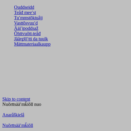
Ouddseidd
Teâđ meeʹst
Tuʹmmstõktuâjj
Vasttõsvuuʹd
Ääiʹjpoddsaž
Õhttvuõtt-teâđ
Jåårǥlõʹtti da tuulk
Mättmateriaalkaupp
Skip to content
Nuõrttsääʹmǩiõll
nuo
Anarâškielâ
Nuõrttsääʹmǩiõll