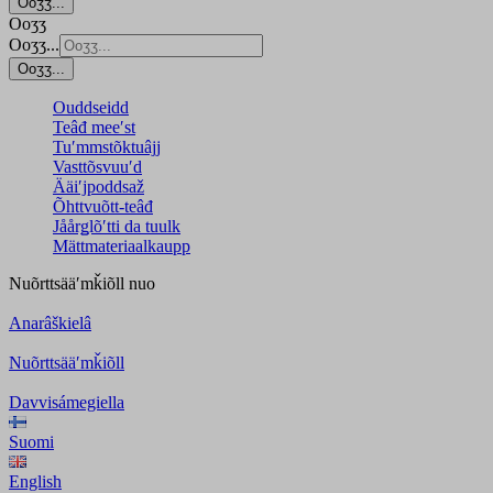
Ooʒʒ...
Ooʒʒ
Ooʒʒ...
Ooʒʒ...
Ouddseidd
Teâđ meeʹst
Tuʹmmstõktuâjj
Vasttõsvuuʹd
Ääiʹjpoddsaž
Õhttvuõtt-teâđ
Jåårǥlõʹtti da tuulk
Mättmateriaalkaupp
Nuõrttsääʹmǩiõll
nuo
Anarâškielâ
Nuõrttsääʹmǩiõll
Davvisámegiella
Suomi
English