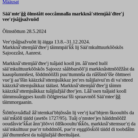
Mååusat
Sääʹmteʹǧǧ õlmstâtt ooccâmnalla markknâʹsttemjååʹđteeʹj
veeʹrjsâjjsažvuõđ
Õlmstõttum 28.5.2024
Veeʹrjsâjjsažvuõtt lij äigga 13.8.–31.12.2024.
Markknâʹsttemjååʹđteeʹj tåimmpäiʹǩǩ lij Sääʹmkulttuurkõõskõs
Sajoozzâst, Aanrest.
Markknâʹsttemjååʹđteeʹj tuâjaid kooll jm. ââʹnned huõl
sääʹmkulttuurkõõskõs Sajoozz sååbbarsõõʹji markknâsttmõõžžâst da
kaaupšummšest, šõddmõõžži puuʹttummša da riâššmõʹšše õhttneei
vueʹjj aaʹššin kääzzkâʹsttemjuâkkaz jeeʹres tuâjjlaivuiʹm di vaʹstteed
kääzzkâʹsttemjuâkkaz täälast. Markknâʹsttemjååʹđteeʹjj tåimm
kääzzkâʹsttemjuâkkaz tuâjjlažjååʹđteeʹjen. Lââʹssen tuâjaid kooll
tåimmsuârggses kuulli čiõlǥteeiaaʹšši spraavmõš Sääʹmteeʹǧǧ
tåimmorgaanin.
Šiõttõsvuâđlaž ââʹntemkaiʹbbjõssân lij veeʹrj kaiʹbbjem škooultõs da
sääʹmǩiõll täidd (asetõs 1727/95). Tuâj oʹnnsteeʹjes håiddmõõžž
ooudâsvieʹǩǩat ânnʼjõõvvi õllškooultuʹtǩǩõs, markknâʹsttemsueʹrj da
sääʹmkulttuur pueʹrr tobddmõš, pueʹrr eŋgglõsǩiõl täidd di toobdâlm
jååʹđtummšest da tuâjjlažjååʹđteeituâjast.