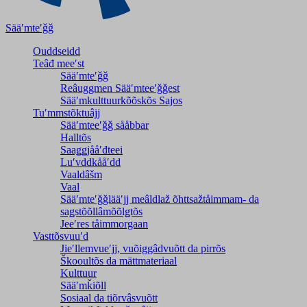
Sääʹmteʹǧǧ
Ouddseidd
Teâđ meeʹst
Sääʹmteʹǧǧ
Reâuggmen Sääʹmteeʹǧǧest
Sääʹmkulttuurkõõskõs Sajos
Tuʹmmstõktuâjj
Sääʹmteeʹǧǧ sååbbar
Halltõs
Saaǥǥjååʹđteei
Luʹvddkååʹdd
Vaaldâšm
Vaal
Sääʹmteʹǧǧlääʹjj meâldlaž õhttsažtåimmam- da
saǥstõõllâmõõlǥtõs
Jeeʹres tåimmorgaan
Vasttõsvuuʹd
Jieʹllemvueʹjj, vuõiggâdvuõtt da pirrõs
Škooultõs da mättmateriaal
Kulttuur
Sääʹmǩiõll
Sosiaal da tiõrvâsvuõtt