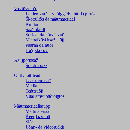
Vasttõsvuuʹd
Jieʹllemvueʹjj, vuõiggâdvuõtt da pirrõs
Škooultõs da mättmateriaal
Kulttuur
Sääʹmǩiõll
Sosiaal da tiõrvâsvuõtt
Meeraikõskksaž tuâjj
Päärna da nuõr
Haʹŋǩǩõõzz
Ääiʹjpoddsaž
Šõddmõõžž
Õhttvuõtt-teâđ
Laasktemteâđ
Media
Teâttsuõjj
Vuällamvuõttčiõlǥtõs
Mättmateriaalkaupp
Mättmateriaal
Ǩeerjlažvuõtt
Siõr
Jiõnn- da videoruâkk