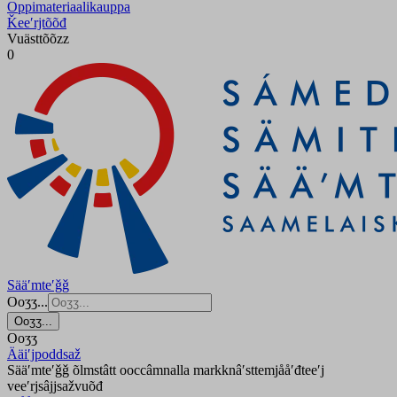
Oppimateriaalikauppa
Ǩeeʹrjtõõđ
Vuästtõõzz
0
Sääʹmteʹǧǧ
Ooʒʒ...
Ooʒʒ...
Ooʒʒ
Ääiʹjpoddsaž
Sääʹmteʹǧǧ õlmstâtt ooccâmnalla markknâʹsttemjååʹđteeʹj
veeʹrjsâjjsažvuõđ