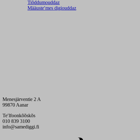
Tiõddumouddaz
Määusteʹmes digiouddaz
Menesjärventie 2 A
99870 Aanar
Teʹlfoonkõõskõs
010 839 3100
info@samediggi.fi
Digi- ja mainostoimisto Höyry Rovaniemi ja Oulu