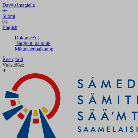
Davvisámegiella
Suomi
English
Dokumeeʹnt
Jåårǥlõʹtti da tuulk
Mättmateriaalkaupp
Ǩeeʹrjtõõđ
Vuästtõõzz
0