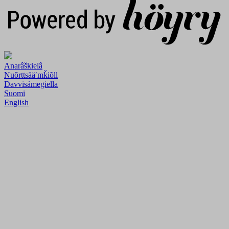
Anarâškielâ
Nuõrttsääʹmǩiõll
Davvisámegiella
Suomi
English