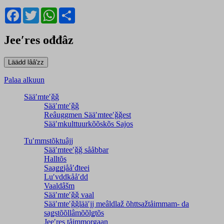
Facebook
Twitter
WhatsApp
Share
Jeeʹres ođđâz
Palaa alkuun
Sääʹmteʹǧǧ
Sääʹmteʹǧǧ
Reâuggmen Sääʹmteeʹǧǧest
Sääʹmkulttuurkõõskõs Sajos
Tuʹmmstõktuâjj
Sääʹmteeʹǧǧ sååbbar
Halltõs
Saaǥǥjååʹđteei
Luʹvddkååʹdd
Vaaldâšm
Sääʹmteʹǧǧ vaal
Sääʹmteʹǧǧlääʹjj meâldlaž õhttsažtåimmam- da
saǥstõõllâmõõlǥtõs
Jeeʹres tåimmorgaan