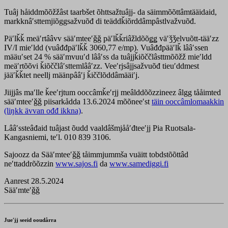
Tuâj håiddmõõžžâst taarbšet õhttsažtuâjj- da säimmõõttâmtääidaid,
markknâʹsttemjiõggsažvuõđ di teäddǩiõrddâmpâstlvažvuõđ.
Päʹlǩǩ meäʹrtââvv sääʹmteeʹǧǧ päʹlǩǩriâžldõõǥǥ väʹǯǯelvuõtt-tääʹzz
IV/I mieʹldd (vuâđđpäʹlǩǩ 3060,77 e/mp). Vuâđđpääʹlǩ lââʹssen
määuʹset 24 % sääʹmvuuʹd lââʹss da tuâjjǩiõččlâsttmõõžž mieʹldd
meäʹrtõõvi ǩiõččlâʹsttemlââʹzz. Veeʹrjsâjjsažvuõđ tieuʹddmest
jääʹǩǩtet neellj määnpââʹj ǩiččlõddâmääiʹj.
Jiijjâs maʹlle ǩeeʹrjtum ooccâmǩeʹrjj meâlddõõzzineez âlgg tååimted
sääʹmteeʹǧǧ piisarkådda 13.6.2024 mõõneeʹst
täin ooccâmlomaakkin
(liŋkk ävvan ođđ ikkna)
.
Lââʹssteâđaid tuâjast õudd vaaldâšmjååʹđteeʹjj Pia Ruotsala-
Kangasniemi, teʹl. 010 839 3106.
Sajoozz da Sääʹmteeʹǧǧ tåimmjummša vuäitt tobdstõõttâd
neʹttaddrõõzzin
www.sajos.fi
da
www.samediggi.fi
Aanrest 28.5.2024
Sääʹmteʹǧǧ
Jueʹjj seeid ooudårra