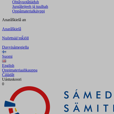
Ohtâvuotâtiäđuh
Jurgâleijeeh já tuulhah
Oppâmaterialkävppi
Anarâškielâ
an
Anarâškielâ
Nuõrttsääʹmǩiõll
Davvisámegiella
Suomi
English
Oppimateriaalikauppa
Čáládât
Uástuskoori
0