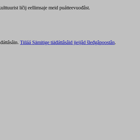
lttuurist ličij eellimsaje meid puátteevuođâst.
äđáttâsâin.
Tiiláá Sämitige tiäđáttâsâid jieijâd šleđgâpoostân
.