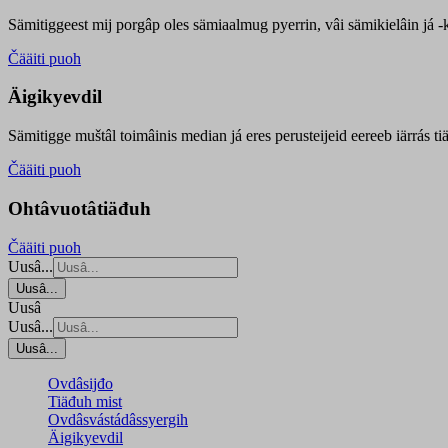
Sämitiggeest mij porgâp oles sämiaalmug pyerrin, vâi sämikielâin já -ku
Čääiti puoh
Äigikyevdil
Sämitigge muštâl toimâinis median já eres perusteijeid eereeb iärrás ti
Čääiti puoh
Ohtâvuotâtiäđuh
Čääiti puoh
Uusâ...
Uusâ...
Uusâ
Uusâ...
Uusâ...
Ovdâsijđo
Tiäđuh mist
Ovdâsvástádâssyergih
Äigikyevdil