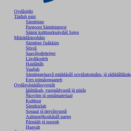
Ovdâsijđo
Tiäđuh mist
Sämitigge
Pargoost Sämitiggeest
Säämi kulttuurkuávdáš Sajos
Miärádâstoohâm
Sämitige čuákkim
Stivrâ
Saavâjođetteijee
Lävdikodeh
Haldâttâh
Vaaljah
Sämitiggelaavâ miäldásâš oovtâsttoimâm- já ráđádâllâmk
Eres toimâorgaaneh
Ovdâsvástádâssyergih
Iäláttâsah, vuoigâdvuotâ já piirâs
Škovlim já oppâmateriaal
Kulttuur
Sämikielah
Sosiaal já tiervâsvuotâ
Aalmugijkoskâsâš pargo
Párnááh já nuorah
Haavah