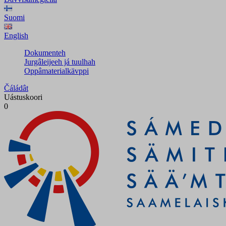
Suomi
English
Dokumenteh
Jurgâleijeeh já tuulhah
Oppâmaterialkävppi
Čáládât
Uástuskoori
0