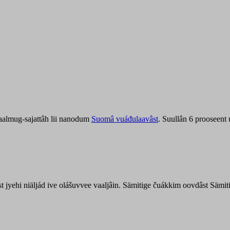
aalmug-sajattâh lii nanodum
Suomâ vuáđulaavâst
. Suullân 6 prooseent
âst jyehi niäljád ive olášuvvee vaaljâin. Sämitige čuákkim oovdâst Säm