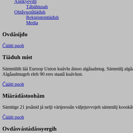
Äigikyevdil
Tábáhtusah
Ohtâvuotâtiäđuh
Rekigistemtiäđuh
Media
Ovdâsijđo
Čääiti puoh
Tiäđuh mist
Sämmiliih láá Euroop Union kuávlu áinoo algâaalmug. Sämmilij algâ
Algâaalmugeh eleh 90 eres staatâ kuávlust.
Čääiti puoh
Miärádâstoohâm
Sämitige 21 jesânid já nelji värijeessân väljejuvvojeh sämmilij koosk
Čääiti puoh
Ovdâsvástádâssyergih