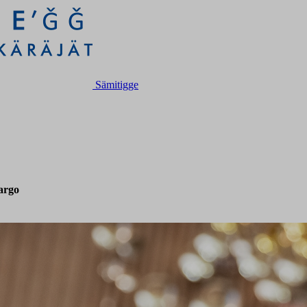
Sämitigge
argo