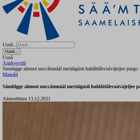
Uusâ...
Uusâ...
Uusâ
Äigikyevdil
Sämitigge almoot uuccâmnáál meriáigásii haldâttâhvuávájeijee pargo
Maasâd
Sämitigge almoot uuccâmnáál meriáigásii haldâttâhvuávájeijee p
Almostittum 13.12.2021