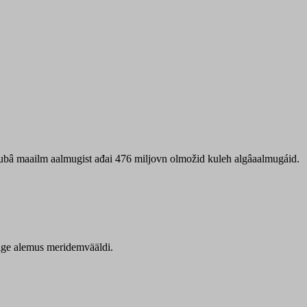
 ubâ maailm aalmugist ađai 476 miljovn olmožid kuleh algâaalmugáid.
itige alemus meridemvääldi.