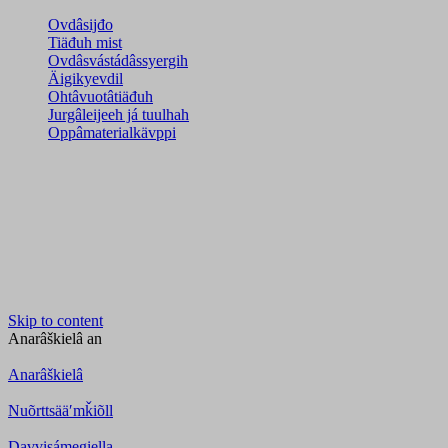
Ovdâsijđo
Tiäđuh mist
Ovdâsvástádâssyergih
Äigikyevdil
Ohtâvuotâtiäđuh
Jurgâleijeeh já tuulhah
Oppâmaterialkävppi
Skip to content
Anarâškielâ
an
Anarâškielâ
Nuõrttsääʹmǩiõll
Davvisámegiella