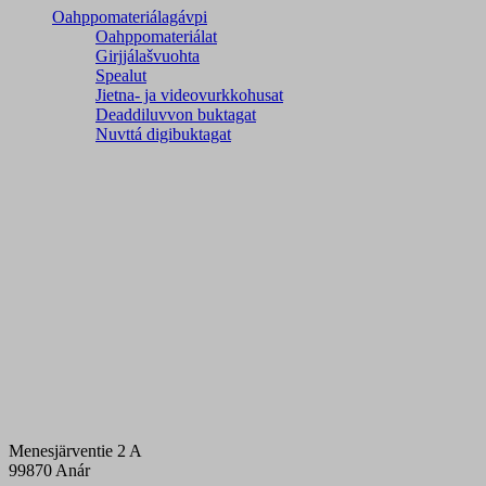
Oahppomateriálagávpi
Oahppomateriálat
Girjjálašvuohta
Spealut
Jietna- ja videovurkkohusat
Deaddiluvvon buktagat
Nuvttá digibuktagat
Menesjärventie 2 A
99870 Anár