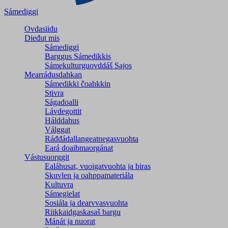
Sámediggi
Ovdasiidu
Dieđut mis
Sámediggi
Barggus Sámedikkis
Sámekulturguovddáš Sajos
Mearrádusdahkan
Sámedikki čoahkkin
Stivra
Ságadoalli
Lávdegottit
Hálddahus
Válggat
Ráđđádallangeatnegas­vuohta
Eará doaibmaorgánat
Vástusuorggit
Ealáhusat, vuoigatvuohta ja biras
Skuvlen ja oahppamateriála
Kultuvra
Sámegielat
Sosiála ja dearvvasvuohta
Riikkaidgaskasaš bargu
Mánát ja nuorat