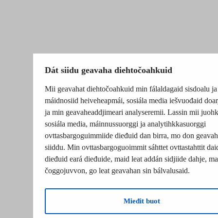
Dát siidu geavaha diehtočoahkuid
Mii geavahat diehtočoahkuid min fálaldagaid sisdoalu ja
máidnosiid heiveheapmái, sosiála media iešvuođaid doar
ja min geavaheaddjimeari analyseremii. Lassin mii juohk
sosiála media, máinnussuorggi ja analytihkkasuorggi
ovttasbargoguimmiide dieđuid dan birra, mo don geavah
siiddu. Min ovttasbargoguoimmit sáhttet ovttastahttit dai
dieđuid eará dieđuide, maid leat addán sidjiide dahje, mat
čoggojuvvon, go leat geavahan sin bálvalusaid.
Mieđit buot