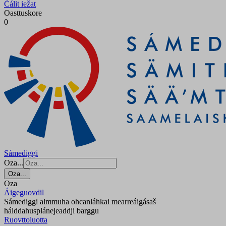
Čálit iežat
Oasttuskore
0
Sámediggi
Oza...
Oza...
Oza
Áigeguovdil
Sámediggi almmuha ohcanláhkai mearreáigásaš
hálddahusplánejeaddji barggu
Ruovttoluotta