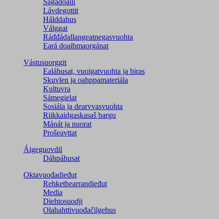
Ságadoalli
Lávdegottit
Hálddahus
Válggat
Ráđđádallangeatnegas­vuohta
Eará doaibmaorgánat
Vástusuorggit
Ealáhusat, vuoigatvuohta ja biras
Skuvlen ja oahppamateriála
Kultuvra
Sámegielat
Sosiála ja dearvvasvuohta
Riikkaidgaskasaš bargu
Mánát ja nuorat
Prošeavttat
Áigeguovdil
Dáhpáhusat
Oktavuođadieđut
Rehketbearrandieđut
Media
Diehtosuodji
Olahahttivuođačilgehus