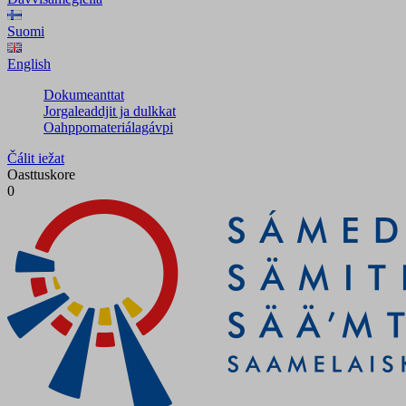
Suomi
English
Dokumeanttat
Jorgaleaddjit ja dulkkat
Oahppomateriálagávpi
Čálit iežat
Oasttuskore
0