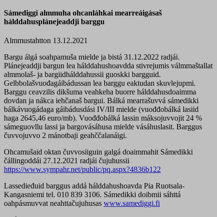
Sámediggi almmuha ohcanláhkai mearreáigásaš
hálddahusplánejeaddji barggu
Almmustahtton 13.12.2021
Bargu álgá soahpamuša mielde ja bistá 31.12.2022 radjái.
Plánejeaddji bargun lea hálddahushoavdda stivrejumis válmmaštallat
almmolaš- ja bargiidhálddahussii guoskki bargguid.
Gelbbolašvuođagáibádussan lea barggu eaktudan skuvlejupmi.
Barggu ceavzilis dikšuma veahkeha buorre hálddahusdoaimma
dovdan ja nákca iehčanaš bargui. Bálká mearrašuvvá sámedikki
bálkávuogádaga gáibádusdási IV/III mielde (vuođđobálká lasiid
haga 2645,46 euro/mb). Vuođđobálká lassin máksojuvvojit 24 %
sámeguovllu lassi ja bargovásáhusa mielde vásáhuslasit. Barggus
čuvvojuvvo 2 mánotbaji geahččalanáigi.
Ohcamušaid oktan čuvvosiiguin galgá doaimmahit Sámedikki
čállingoddái 27.12.2021 radjái čujuhussii
https://www.sympahr.net/public/pq.aspx?4836b122
Lassedieđuid barggus addá hálddahushoavda Pia Ruotsala-
Kangasniemi tel. 010 839 3106. Sámedikki doibmii sáhttá
oahpásmuvvat neahttačujuhusas
www.samediggi.fi