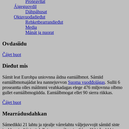
Prošeavttat
Áigeguovdil
Dáhpáhusat
Oktavuođadieđut
Rehketbearrandieđut
Media
Mánát ja nuorat
Ovdasiidu
Čájet buot
Dieđut mis
Sámit leat Eurohpa uniovnna áidna eamiálbmot. Sámiid
eamiálbmotsajádat lea nannejuvvon
Suoma vuođđolágas
. Sullii 6
proseantta olles máilmmi veahkadagas elege 476 miljovnna olbmo
gullet eamiálbmogiidda. Eamiálbmogat ellet 90 sierra riikkas.
Čájet buot
Mearrádusdahkan
Sámedikki 21 lahtu ja njealje várrelahtu váljejuvvojit sámiid siste