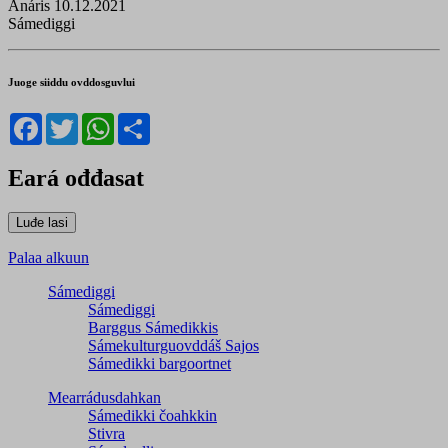
Anáris 10.12.2021
Sámediggi
Juoge siiddu ovddosguvlui
Facebook
Twitter
WhatsApp
Share
Eará ođđasat
Palaa alkuun
Sámediggi
Sámediggi
Barggus Sámedikkis
Sámekulturguovddáš Sajos
Sámedikki bargoortnet
Mearrádusdahkan
Sámedikki čoahkkin
Stivra