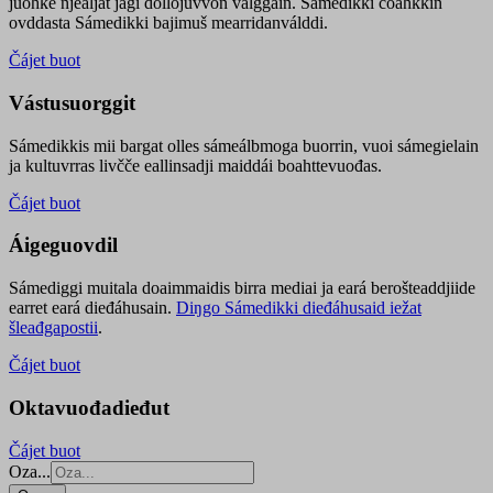
juohke njealját jagi dollojuvvon válggain. Sámedikki čoahkkin
ovddasta Sámedikki bajimuš mearridanválddi.
Čájet buot
Vástusuorggit
Sámedikkis mii bargat olles sámeálbmoga buorrin, vuoi sámegielain
ja kultuvrras livčče eallinsadji maiddái boahttevuođas.
Čájet buot
Áigeguovdil
Sámediggi muitala doaimmaidis birra mediai ja eará berošteaddjiide
earret eará dieđáhusain.
Diŋgo Sámedikki dieđáhusaid iežat
šleađgapostii
.
Čájet buot
Oktavuođadieđut
Čájet buot
Oza...