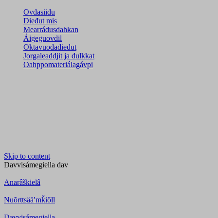
Ovdasiidu
Dieđut mis
Mearrádusdahkan
Áigeguovdil
Oktavuođadieđut
Jorgaleaddjit ja dulkkat
Oahppomateriálagávpi
Skip to content
Davvisámegiella
dav
Anarâškielâ
Nuõrttsääʹmǩiõll
Davvisámegiella