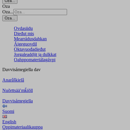
Oza...
Oza
Oza...
Oza...
Ovdasiidu
Dieđut mis
Mearrádusdahkan
Áigeguovdil
Oktavuođadieđut
Jorgaleaddjit ja dulkkat
Oahppomateriálagávpi
Davvisámegiella
dav
Anarâškielâ
Nuõrttsääʹmǩiõll
Davvisámegiella
Suomi
English
Oppimateriaalikauppa