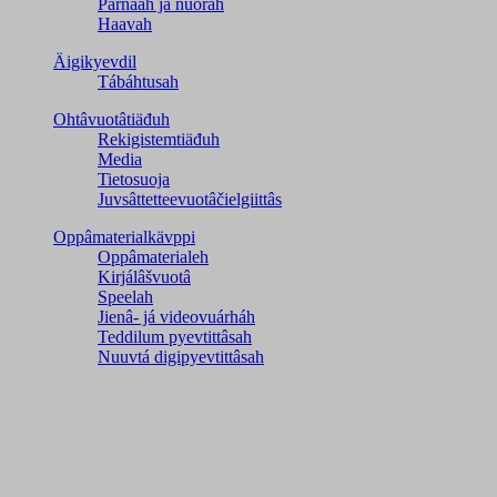
Párnááh já nuorah
Haavah
Äigikyevdil
Tábáhtusah
Ohtâvuotâtiäđuh
Rekigistemtiäđuh
Media
Tietosuoja
Juvsâttetteevuotâčielgiittâs
Oppâmaterialkävppi
Oppâmaterialeh
Kirjálâšvuotâ
Speelah
Jienâ- já videovuárháh
Teddilum pyevtittâsah
Nuuvtá digipyevtittâsah