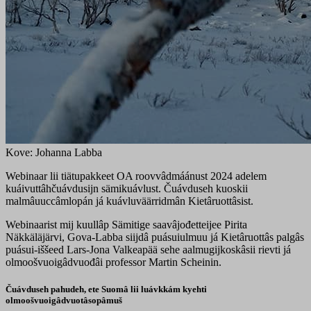
Kove: Johanna Labba
Webinaar lii tiätupakkeet OA roovvâdmáánust 2024 adelem
kuáivuttâhčuávdusijn sämikuávlust. Čuávduseh kuoskii
malmâuuccâmlopán já kuávluväärridmân Kietâruottâsist.
Webinaarist mij kuullâp Sämitige saavâjođetteijee Pirita
Näkkäläjärvi, Gova-Labba siijdâ puásuiulmuu já Kietâruottâs palgâs
puásui-iššeed Lars-Jona Valkeapää sehe aalmugijkoskâsii rievti já
olmoošvuoigâdvuođâi professor Martin Scheinin.
Čuávduseh pahudeh, ete Suomâ lii luávkkám kyehti
olmoošvuoigâdvuotâsopâmuš