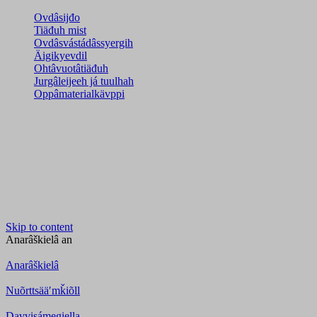
Ovdâsijđo
Tiäđuh mist
Ovdâsvástádâssyergih
Äigikyevdil
Ohtâvuotâtiäđuh
Jurgâleijeeh já tuulhah
Oppâmaterialkävppi
Skip to content
Anarâškielâ
an
Anarâškielâ
Nuõrttsääʹmǩiõll
Davvisámegiella