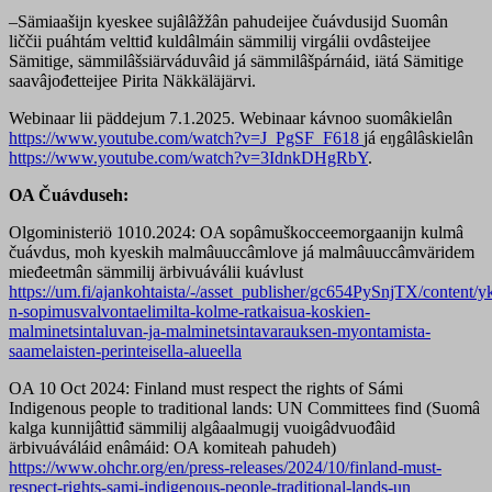
–Sämiaašijn kyeskee sujâlâžžân pahudeijee čuávdusijd Suomân
liččii puáhtám velttiđ kuldâlmáin sämmilij virgálii ovdâsteijee
Sämitige, sämmilâšsiärváduvâid já sämmilâšpárnáid, iätá Sämitige
saavâjođetteijee Pirita Näkkäläjärvi.
Webinaar lii päddejum 7.1.2025. Webinaar kávnoo suomâkielân
https://www.youtube.com/watch?v=J_PgSF_F618
já eŋgâlâskielân
https://www.youtube.com/watch?v=3IdnkDHgRbY
.
OA Čuávduseh:
Olgoministeriö 1010.2024: OA sopâmuškocceemorgaanijn kulmâ
čuávdus, moh kyeskih malmâuuccâmlove já malmâuuccâmväridem
mieđeetmân sämmilij ärbivuáválii kuávlust
https://um.fi/ajankohtaista/-/asset_publisher/gc654PySnjTX/content/y
n-sopimusvalvontaelimilta-kolme-ratkaisua-koskien-
malminetsintaluvan-ja-malminetsintavarauksen-myontamista-
saamelaisten-perinteisella-alueella
OA 10 Oct 2024: Finland must respect the rights of Sámi
Indigenous people to traditional lands: UN Committees find (Suomâ
kalga kunnijâttiđ sämmilij algâaalmugij vuoigâdvuođâid
ärbivuáváláid enâmáid: OA komiteah pahudeh)
https://www.ohchr.org/en/press-releases/2024/10/finland-must-
respect-rights-sami-indigenous-people-traditional-lands-un