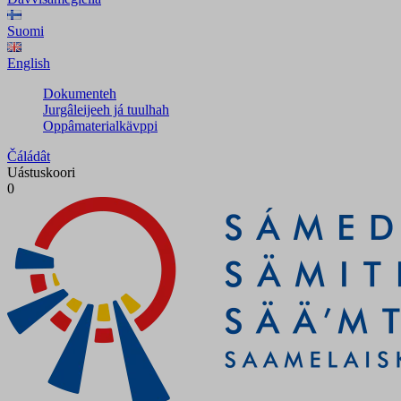
Suomi
English
Dokumenteh
Jurgâleijeeh já tuulhah
Oppâmaterialkävppi
Čáládât
Uástuskoori
0