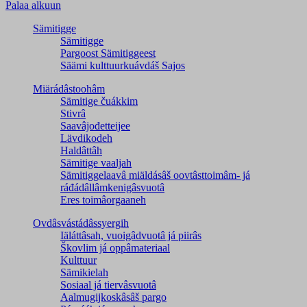
Palaa alkuun
Sämitigge
Sämitigge
Pargoost Sämitiggeest
Säämi kulttuurkuávdáš Sajos
Miärádâstoohâm
Sämitige čuákkim
Stivrâ
Saavâjođetteijee
Lävdikodeh
Haldâttâh
Sämitige vaaljah
Sämitiggelaavâ miäldásâš oovtâsttoimâm- já
ráđádâllâmkenigâsvuotâ
Eres toimâorgaaneh
Ovdâsvástádâssyergih
Iäláttâsah, vuoigâdvuotâ já piirâs
Škovlim já oppâmateriaal
Kulttuur
Sämikielah
Sosiaal já tiervâsvuotâ
Aalmugijkoskâsâš pargo