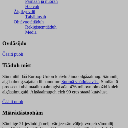
Párnááh já nuorah
Haavah
Äigikyevdil
Tábáhtusah
Ohtâvuotâtiäđuh
Rekigistemtiäđuh
Media
Ovdâsijđo
Čääiti puoh
Tiäđuh mist
Sämmiliih láá Euroop Union kuávlu áinoo algâaalmug. Sämmilij
algâaalmug-sajattâh lii nanodum
Suomâ vuáđulaavâst
. Suullân 6
prooseent ubâ maailm aalmugist ađai 476 miljovn olmožid kuleh
algâaalmugáid. Algâaalmugeh eleh 90 eres staatâ kuávlust.
Čääiti puoh
Miärádâstoohâm
Sämitige 21 jesânid já nelji värijeessân väljejuvvojeh sämmilij