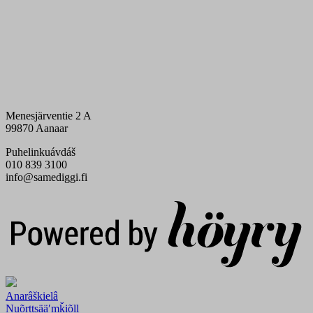
Menesjärventie 2 A
99870 Aanaar
Puhelinkuávdáš
010 839 3100
info@samediggi.fi
Digi- ja mainostoimisto Höyry Rovaniemi ja Oulu
Anarâškielâ
Nuõrttsääʹmǩiõll