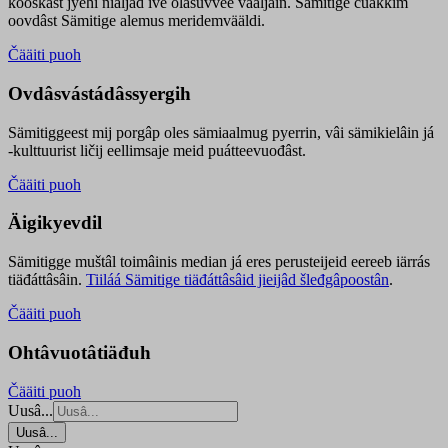
kooskâst jyehi niäljád ive olášuvvee vaaljâin. Sämitige čuákkim
oovdâst Sämitige alemus meridemvääldi.
Čääiti puoh
Ovdâsvástádâssyergih
Sämitiggeest mij porgâp oles sämiaalmug pyerrin, vâi sämikielâin já
-kulttuurist ličij eellimsaje meid puátteevuođâst.
Čääiti puoh
Äigikyevdil
Sämitigge muštâl toimâinis median já eres perusteijeid eereeb iärrás
tiäđáttâsâin.
Tiiláá Sämitige tiäđáttâsâid jieijâd šleđgâpoostân
.
Čääiti puoh
Ohtâvuotâtiäđuh
Čääiti puoh
Uusâ...
Uusâ...