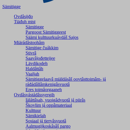
Sämitigge
Ovdâsijđo
Tiäđuh mist
Sämitigge
Pargoost Sämitiggeest
Säämi kulttuurkuávdáš Sajos
Miärádâstoohâm
Sämitige čuákkim
Stivrâ
Saavâjođetteijee
Lävdikodeh
Haldâttâh
Vaaljah
Sämitiggelaavâ miäldásâš oovtâsttoimâm- já
ráđádâllâmkenigâsvuotâ
Eres toimâorgaaneh
Ovdâsvástádâssyergih
Iäláttâsah, vuoigâdvuotâ já piirâs
Škovlim já oppâmateriaal
Kulttuur
Sämikielah
Sosiaal já tiervâsvuotâ
Aalmugijkoskâsâš pargo