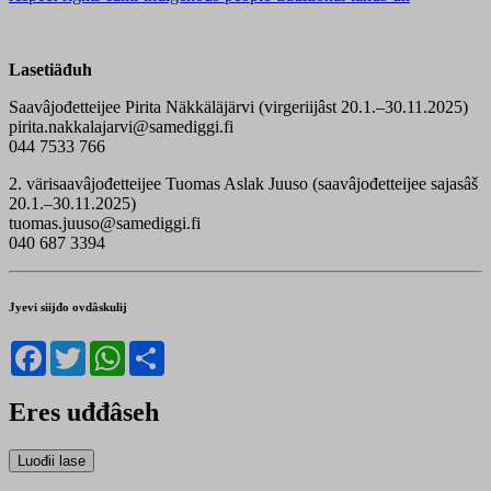
Lasetiäđuh
Saavâjođetteijee Pirita Näkkäläjärvi (virgeriijâst 20.1.–30.11.2025)
pirita.nakkalajarvi@samediggi.fi
044 7533 766
2. värisaavâjođetteijee Tuomas Aslak Juuso (saavâjođetteijee sajasâš
20.1.–30.11.2025)
tuomas.juuso@samediggi.fi
040 687 3394
Jyevi siijđo ovdâskulij
Facebook
Twitter
WhatsApp
Share
Eres uđđâseh