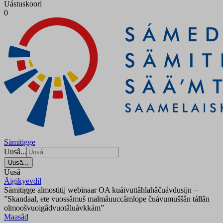
Uástuskoori
0
Sämitigge
Uusâ...
Uusâ...
Uusâ
Äigikyevdil
Sämitigge almostitij webinaar OA kuáivuttâhlahâčuávdusijn –
”Skandaal, ete vuossâmuš malmâuuccâmlope čuávumuššân tállân
olmoošvuoigâdvuotâluávkkám”
Maasâd