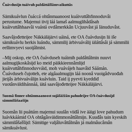
Čuávdusijn tuáivuh paldâttâllâmvaikuttâs
Sämikuávlun čuáccá ohtânmaanoost kuáivuttâhfinnoduvâi
perustume. Majemui iivij láá lamaš aalmuglihâdâsah
kuáivuttâhhaavâi vuástá ovdâmerkkân Ucjuuvâst já Iänuduvâst.
Saavâjođetteijee Näkkäläjärvi uáiná, ete OA čuávdusijn lii iše
sämikuávlu herkis luándu, sämmilij ärbivuáválij iäláttâsâi já sämmilii
eellimvyevi suoijâlmist.
–Mij oskop, ete OA čuávduseh tuáimih paldâttâlmin nuuvt
aalmugijkoskâsijd ko meid päikkieennâmlijd
kuáivuttâhfinnoduvváid, moh vuávájeh haavâid Sáámán.
Čuávduseh čujotteh, ete algâaalmugijn láá noonâ vuoigâdvuođah
jieijâs ärbivuáválijn kuávluin. Taid ij pyevti kyeddiđ
vuotânväldihánnáá, iätá saavâjođetteijee Näkkäläjärvi.
Suomâ finnee ohtânmaanoost sujâlâžžân pahudeijee OA-čuávdusijd
sämmilâšaašijn
Suomân lii puáttám majemui suulân viiđâ ive ääigi love pahudum
luávkkáámid OA ohtâgâsväidimmonâttâlmijn. Kuuđâs tain kyeskih
sämmilâšaššijd: Sämitige valjâluvâttâlmân já malmâucâmân
sämikuávlust.