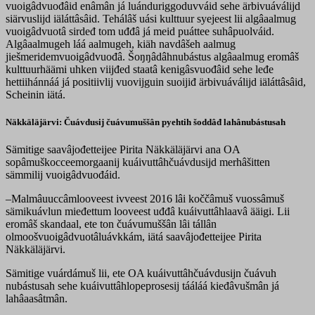
vuoigâdvuođâid enâmân já luánduriggoduvváid sehe ärbivuáválijd
siärvuslijd iäláttâsâid. Tehálâš uási kulttuur syejeest lii algâaalmug
vuoigâdvuotâ sirdeđ tom uđđâ já meid puáttee suhâpuolváid.
Algâaalmugeh láá aalmugeh, kiäh navdâšeh aalmug
jiešmeridemvuoigâdvuođâ. Šoŋŋâdâhnubástus algâaalmug eromâš
kulttuurhäämi uhken viijđed staatâ kenigâsvuođâid sehe leđe
hettiihánnáá já positiivlij vuovijguin suoijiđ ärbivuáválijd iäláttâsâid,
Scheinin iätá.
Näkkäläjärvi: Čuávdusij čuávumuššân pyehtih šoddâđ lahânubástusah
Sämitige saavâjođetteijee Pirita Näkkäläjärvi ana OA
sopâmuškocceemorgaanij kuáivuttâhčuávdusijd merhâšitten
sämmilij vuoigâdvuođáid.
–Malmâuuccâmlooveest ivveest 2016 lâi koččâmuš vuossâmuš
sämikuávlun mieđettum looveest uđđâ kuáivuttâhlaavâ ääigi. Lii
eromâš skandaal, ete ton čuávumuššân lâi tállân
olmoošvuoigâdvuotâluávkkám, iätá saavâjođetteijee Pirita
Näkkäläjärvi.
Sämitige vuárdámuš lii, ete OA kuáivuttâhčuávdusijn čuávuh
nubástusah sehe kuáivuttâhlopeprosesij tááláá kieđâvušmân já
lahâaasâtmân.