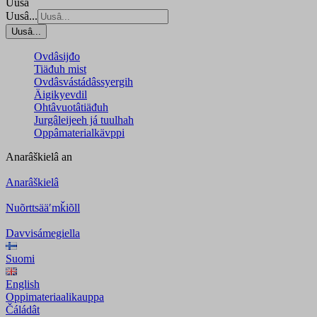
Uusâ
Uusâ...
Uusâ...
Ovdâsijđo
Tiäđuh mist
Ovdâsvástádâssyergih
Äigikyevdil
Ohtâvuotâtiäđuh
Jurgâleijeeh já tuulhah
Oppâmaterialkävppi
Anarâškielâ
an
Anarâškielâ
Nuõrttsääʹmǩiõll
Davvisámegiella
Suomi
English
Oppimateriaalikauppa
Čáládât