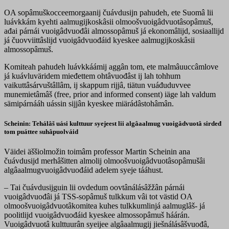
OA sopâmuškocceemorgaanij čuávdusijn pahudeh, ete Suomâ lii
luávkkám kyehti aalmugijkoskâsii olmoošvuoigâdvuotâsopâmuš,
ađai párnái vuoigâdvuođâi almossopâmuš já ekonomâlijd, sosiaallijd
já čuovviittâslijd vuoigâdvuođáid kyeskee aalmugijkoskâsii
almossopâmuš.
Komiteah pahudeh luávkkáámij aggân tom, ete malmâuuccâmlove
já kuávluväridem mieđettem ohtâvuođâst ij lah tohhum
vaikuttâsárvuštâllâm, ij skappum rijjâ, tiätun vuáđuduvvee
munemietâmâš (free, prior and informed consent) iäge lah valdum
sämipárnááh uássin sijjân kyeskee miärádâstohâmân.
Scheinin: Tehálâš uási kulttuur syejeest lii algâaalmug vuoigâdvuotâ sirdeđ
tom puáttee suhâpuolváid
Väidei äššiolmožin toimâm professor Martin Scheinin ana
čuávdusijd merhâšitten almolij olmoošvuoigâdvuotâsopâmušâi
algâaalmugvuoigâdvuođáid adelem syeje tááhust.
– Tai čuávdusijguin lii ovdedum oovtânálásâžžân párnái
vuoigâdvuođâi já TSS-sopâmuš tulkkum vâi tot västid OA
olmoošvuoigâdvuotâkomitea kuhes tulkkumlinjá aalmuglâš- já
poolitlijd vuoigâdvuođáid kyeskee almossopâmuš háárán.
Vuoigâdvuotâ kulttuurân syeijee algâaalmugij jiešnálásâšvuođâ,