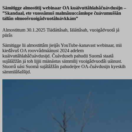
Sämitigge almostitij webinaar OA kuáivuttâhlahâčuávdusijn –
”Skandaal, ete vuossâmuš malmâuuccâmlope čuávumuššân
tállân olmoošvuoigâdvuotâluávkkám”
Almostittum 30.1.2025
Tiäđáttâsah, Iäláttâsah, vuoigâdvuotâ já
piirâs
Sämitigge lii almostittâm jieijâs YouTube-kanavast webinaar, mii
kieđâvuš OA roovvâdmáánust 2024 adelem
kuáivuttâhlahâčuávdusijd. Čuávduseh pahudii Suomâ staatâ
sujâlâžžân já toh lijjii miänástus sämmilij vuoigâdvuođâi uáinust.
Stuorrâ uási Suomâ sujâlâžžân pahudeijee OA-čuávdusijn kyeskih
sämmilâšaššijd.