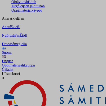
Ohtâvuotâtiäđuh
Jurgâleijeeh já tuulhah
Oppâmaterialkävppi
Anarâškielâ
an
Anarâškielâ
Nuõrttsääʹmǩiõll
Davvisámegiella
Suomi
English
Oppimateriaalikauppa
Čáládât
Uástuskoori
0