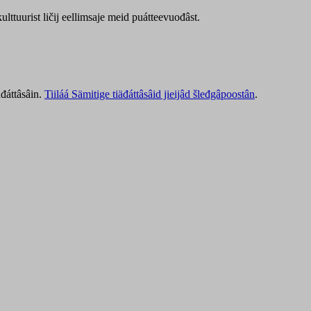
lttuurist ličij eellimsaje meid puátteevuođâst.
äđáttâsâin.
Tiiláá Sämitige tiäđáttâsâid jieijâd šleđgâpoostân
.