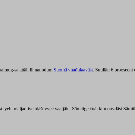
aalmug-sajattâh lii nanodum
Suomâ vuáđulaavâst
. Suullân 6 prooseent
âst jyehi niäljád ive olášuvvee vaaljâin. Sämitige čuákkim oovdâst Säm