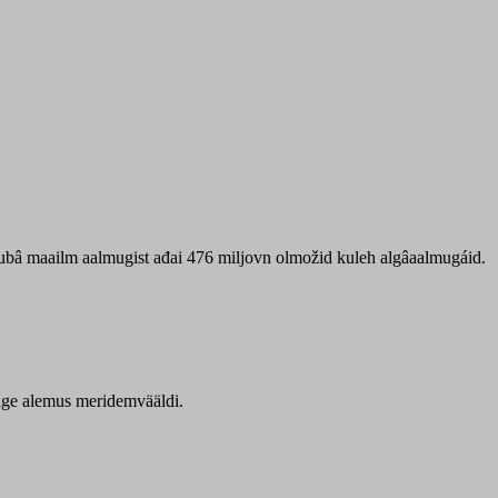
 ubâ maailm aalmugist ađai 476 miljovn olmožid kuleh algâaalmugáid.
itige alemus meridemvääldi.