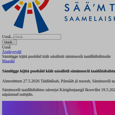
Uusâ...
Uusâ...
Uusâ
Äigikyevdil
Sämitigge kijttá puohâid kiäh uásálistii säminuorâi taaiđâtábáhtusân
Maasâd
Sämitigge kijttá puohâid kiäh uásálistii säminuorâi taaiđâtábáht
Almostittum 27.5.2026
Tiäđáttâsah, Párnááh já nuorah, Säminuorâi ta
Säminuorâi taaiđâtábáhtus uárnejui Kärigâsnjaargâ škoovlâst 19.5.2026
uápásmuđ nubijdis.