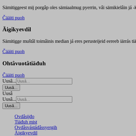
Sämitiggeest mij porgâp oles sämiaalmug pyerrin, vâi sämikielâin já -ku
Čääiti puoh
Äigikyevdil
Sämitigge muštâl toimâinis median já eres perusteijeid eereeb iärrás ti
Čääiti puoh
Ohtâvuotâtiäđuh
Čääiti puoh
Uusâ...
Uusâ...
Uusâ
Uusâ...
Uusâ...
Ovdâsijđo
Tiäđuh mist
Ovdâsvástádâssyergih
Äigikyevdil