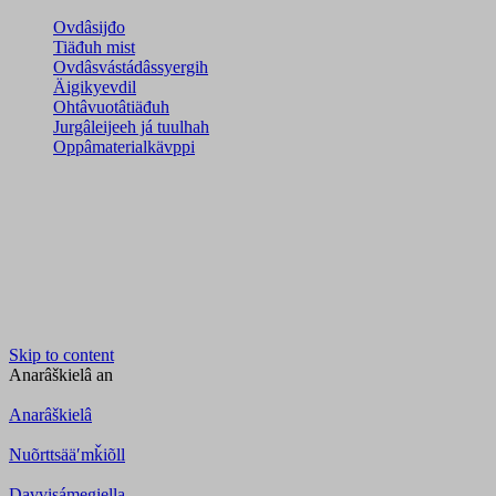
Ovdâsijđo
Tiäđuh mist
Ovdâsvástádâssyergih
Äigikyevdil
Ohtâvuotâtiäđuh
Jurgâleijeeh já tuulhah
Oppâmaterialkävppi
Skip to content
Anarâškielâ
an
Anarâškielâ
Nuõrttsääʹmǩiõll
Davvisámegiella