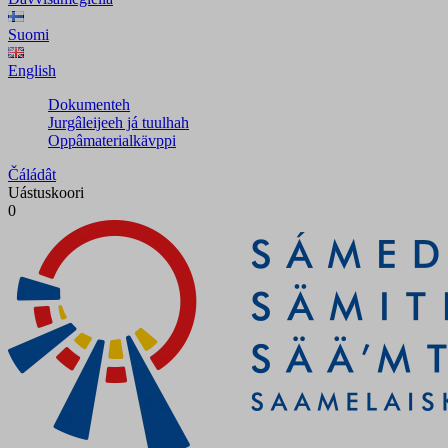
Suomi
English
Dokumenteh
Jurgâleijeeh já tuulhah
Oppâmaterialkävppi
Čáládât
Uástuskoori
0