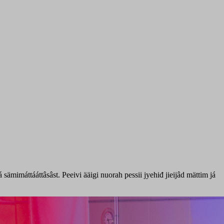
ämimáttááttâsâst. Peeivi ääigi nuorah pessii jyehiđ jieijâd mättim já