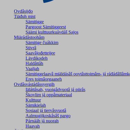
Ovdâsijđo
Tiäđuh mist
Sämitigge
Pargoost Sämitiggeest
Säämi kulttuurkuávdáš Sajos
Miärádâstoohâm
Sämitige čuákkim
Stivrâ
Saavâjođetteijee
Lävdikodeh
Haldâttâh
Vaaljah
Sämitiggelaavâ miäldásâš oovtâsttoimâm- já ráđádâllâmk
Eres toimâorgaaneh
Ovdâsvástádâssyergih
Iäláttâsah, vuoigâdvuotâ já piirâs
Škovlim já oppâmateriaal
Kulttuur
Sämikielah
Sosiaal já tiervâsvuotâ
Aalmugijkoskâsâš pargo
Párnááh já nuorah
Haavah