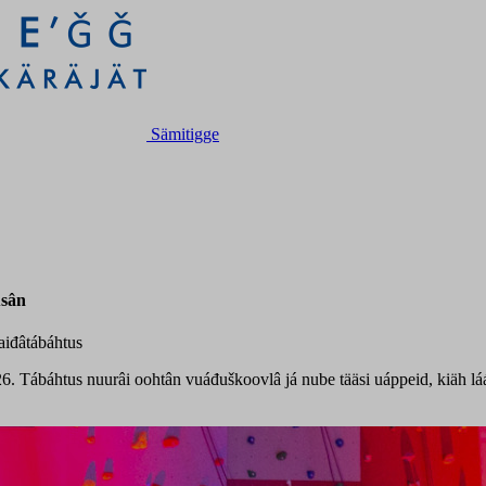
Sämitigge
usân
aiđâtábáhtus
. Tábáhtus nuurâi oohtân vuáđuškoovlâ já nube tääsi uáppeid, kiäh láá s