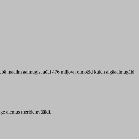
 ubâ maailm aalmugist ađai 476 miljovn olmožid kuleh algâaalmugáid.
itige alemus meridemvääldi.