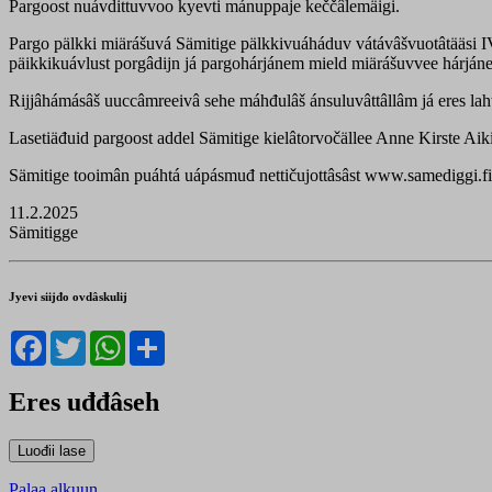
Pargoost nuávdittuvvoo kyevti mánuppaje keččâlemäigi.
Pargo pälkki miärášuvá Sämitige pälkkivuáháduv vátávâšvuotâtääsi I
päikkikuávlust porgâdijn já pargohárjánem mield miärášuvvee hárján
Rijjâhámásâš uuccâmreeivâ sehe máhđulâš ánsuluvâttâllâm já eres lah
Lasetiäđuid pargoost addel Sämitige kielâtorvočällee Anne Kirste Aiki
Sämitige tooimân puáhtá uápásmuđ nettičujottâsâst www.samediggi.fi
11.2.2025
Sämitigge
Jyevi siijđo ovdâskulij
Facebook
Twitter
WhatsApp
Share
Eres uđđâseh
Palaa alkuun