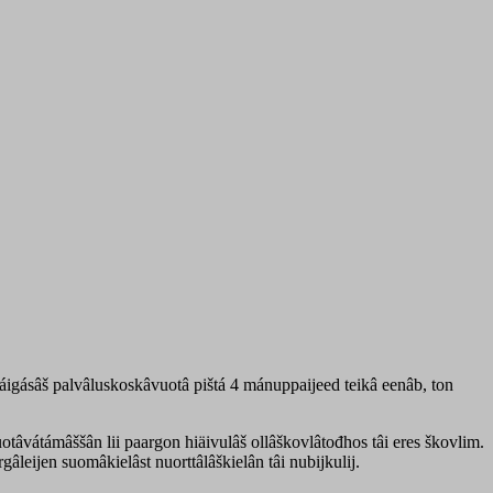
áigásâš palvâluskoskâvuotâ pištá 4 mánuppaijeed teikâ eenâb, ton
uotâvátámâššân lii paargon hiäivulâš ollâškovlâtođhos tâi eres škovlim.
âleijen suomâkielâst nuorttâlâškielân tâi nubijkulij.