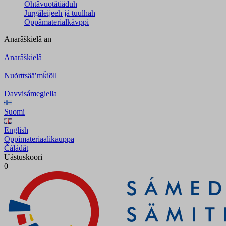
Ohtâvuotâtiäđuh
Jurgâleijeeh já tuulhah
Oppâmaterialkävppi
Anarâškielâ
an
Anarâškielâ
Nuõrttsääʹmǩiõll
Davvisámegiella
Suomi
English
Oppimateriaalikauppa
Čáládât
Uástuskoori
0