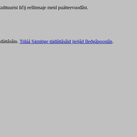
lttuurist ličij eellimsaje meid puátteevuođâst.
äđáttâsâin.
Tiiláá Sämitige tiäđáttâsâid jieijâd šleđgâpoostân
.