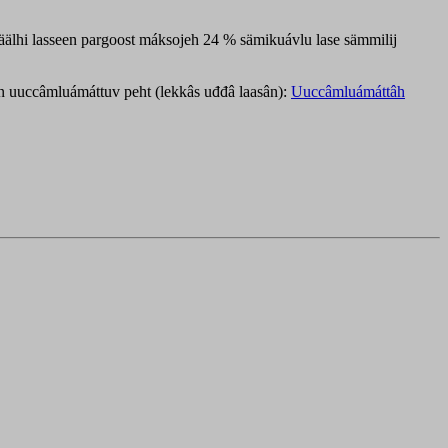
älhi lasseen pargoost máksojeh 24 % sämikuávlu lase sämmilij
an uuccâmluámáttuv peht (lekkâs uđđâ laasân):
Uuccâmluámáttâh