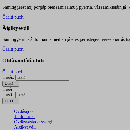
Sämitiggeest mij porgâp oles sämiaalmug pyerrin, vâi sämikielâin já -ku
Čääiti puoh
Äigikyevdil
Sämitigge muštâl toimâinis median já eres perusteijeid eereeb iärrás ti
Čääiti puoh
Ohtâvuotâtiäđuh
Čääiti puoh
Uusâ...
Uusâ...
Uusâ
Uusâ...
Uusâ...
Ovdâsijđo
Tiäđuh mist
Ovdâsvástádâssyergih
Äigikyevdil