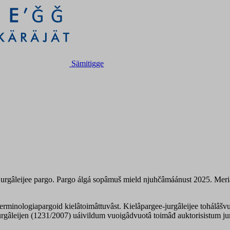
Sämitigge
-jurgâleijee pargo. Pargo álgá sopâmuš mield njuhčâmáánust 2025. Meri
á terminologiapargoid kielâtoimâttuvâst. Kielâpargee-jurgâleijee tohálâšv
urgâleijen (1231/2007) uáivildum vuoigâdvuotâ toimâđ auktorisistum jurg