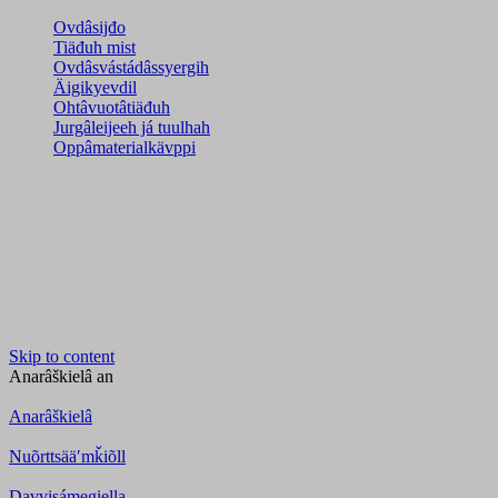
Ovdâsijđo
Tiäđuh mist
Ovdâsvástádâssyergih
Äigikyevdil
Ohtâvuotâtiäđuh
Jurgâleijeeh já tuulhah
Oppâmaterialkävppi
Skip to content
Anarâškielâ
an
Anarâškielâ
Nuõrttsääʹmǩiõll
Davvisámegiella