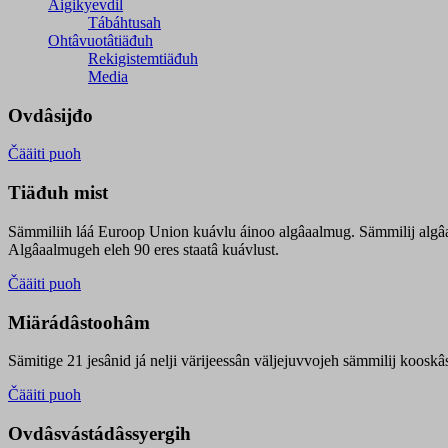
Äigikyevdil
Tábáhtusah
Ohtâvuotâtiäđuh
Rekigistemtiäđuh
Media
Ovdâsijđo
Čääiti puoh
Tiäđuh mist
Sämmiliih láá Euroop Union kuávlu áinoo algâaalmug. Sämmilij algâ
Algâaalmugeh eleh 90 eres staatâ kuávlust.
Čääiti puoh
Miärádâstoohâm
Sämitige 21 jesânid já nelji värijeessân väljejuvvojeh sämmilij koosk
Čääiti puoh
Ovdâsvástádâssyergih