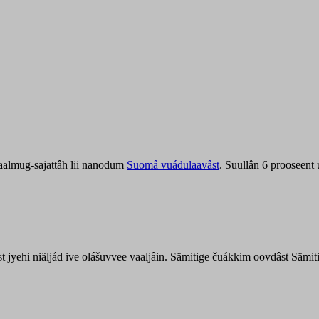
aalmug-sajattâh lii nanodum
Suomâ vuáđulaavâst
. Suullân 6 prooseent
âst jyehi niäljád ive olášuvvee vaaljâin. Sämitige čuákkim oovdâst Säm