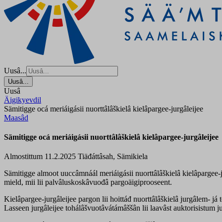
Uusâ...
Uusâ...
Uusâ
Äigikyevdil
Sämitigge ocá meriáigásii nuorttâlâškielâ kielâpargee-jurgâleijee
Maasâd
Sämitigge ocá meriáigásii nuorttâlâškielâ kielâpargee-jurgâleijee
Almostittum 11.2.2025
Tiäđáttâsah, Sämikiela
Sämitigge almoot uuccâmnáál meriáigásii nuorttâlâškielâ kielâpargee
mield, mii lii palvâluskoskâvuođâ pargoäigiprooseent.
Kielâpargee-jurgâleijee pargon lii hoittáđ nuorttâlâškielâ jurgâlem- j
Lasseen jurgâleijee tohálâšvuotâvátámâššân lii laavâst auktorisistum j