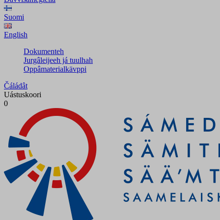
Suomi
English
Dokumenteh
Jurgâleijeeh já tuulhah
Oppâmaterialkävppi
Čáládât
Uástuskoori
0