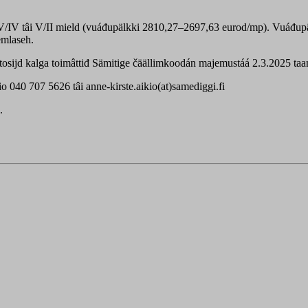
V/IV tâi V/II mield (vuáđupälkki 2810,27–2697,63 eurod/mp). Vuáđupä
emlaseh.
tosijd kalga toimâttiđ Sämitige čäällimkoodán majemustáá 2.3.2025 ta
o 040 707 5626 tâi anne-kirste.aikio(at)samediggi.fi
.