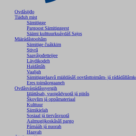
Ovdâsijđo
Tiäđuh mist
Sämitigge
Pargoost Sämitiggeest
Säämi kulttuurkuávdáš Sajos
Miärádâstoohâm
Sämitige čuákkim
Stivrâ
Saavâjođetteijee
Lävdikodeh
Haldâttâh
Vaaljah
Sämitiggelaavâ miäldásâš oovtâsttoimâm- já ráđádâllâmk
Eres toimâorgaaneh
Ovdâsvástádâssyergih
Iäláttâsah, vuoigâdvuotâ já piirâs
Škovlim já oppâmateriaal
Kulttuur
Sämikielah
Sosiaal já tiervâsvuotâ
Aalmugijkoskâsâš pargo
Párnááh já nuorah
Haavah