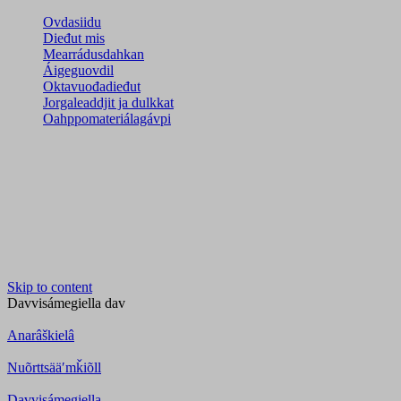
Ovdasiidu
Dieđut mis
Mearrádusdahkan
Áigeguovdil
Oktavuođadieđut
Jorgaleaddjit ja dulkkat
Oahppomateriálagávpi
Skip to content
Davvisámegiella
dav
Anarâškielâ
Nuõrttsääʹmǩiõll
Davvisámegiella