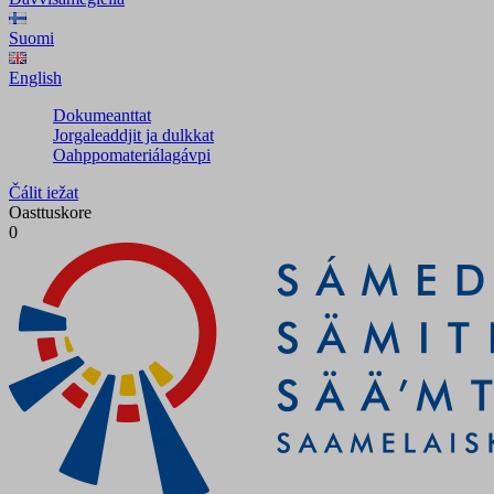
Suomi
English
Dokumeanttat
Jorgaleaddjit ja dulkkat
Oahppomateriálagávpi
Čálit iežat
Oasttuskore
0