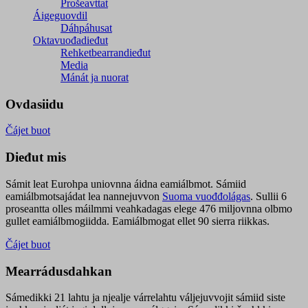
Prošeavttat
Áigeguovdil
Dáhpáhusat
Oktavuođadieđut
Rehketbearrandieđut
Media
Mánát ja nuorat
Ovdasiidu
Čájet buot
Dieđut mis
Sámit leat Eurohpa uniovnna áidna eamiálbmot. Sámiid
eamiálbmotsajádat lea nannejuvvon
Suoma vuođđolágas
. Sullii 6
proseantta olles máilmmi veahkadagas elege 476 miljovnna olbmo
gullet eamiálbmogiidda. Eamiálbmogat ellet 90 sierra riikkas.
Čájet buot
Mearrádusdahkan
Sámedikki 21 lahtu ja njealje várrelahtu váljejuvvojit sámiid siste