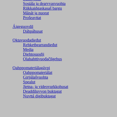
Sosiála ja dearvvasvuohta
Riikkaidgaskasaš bargu
Mánát ja nuorat
Prošeavttat
Áigeguovdil
Dáhpáhusat
Oktavuođadieđut
Rehketbearrandieđut
Media
Diehtosuodji
Olahahttivuođačilgehus
Oahppomateriálagávpi
Oahppomateriálat
Girjjálašvuohta
Spealut
Jietna- ja videovurkkohusat
Deaddiluvvon buktagat
Nuvttá digibuktagat