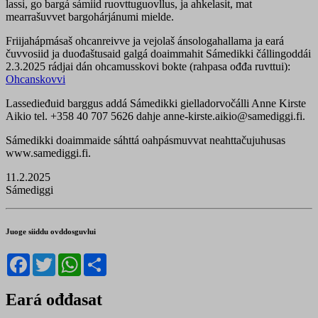
lassi, go bargá sámiid ruovttuguovllus, ja ahkelasit, mat
mearrašuvvet bargohárjánumi mielde.
Friijahápmásaš ohcanreivve ja vejolaš ánsologahallama ja eará
čuvvosiid ja duođaštusaid galgá doaimmahit Sámedikki čállingoddái
2.3.2025 rádjai dán ohcamusskovi bokte (rahpasa ođđa ruvttui):
Ohcanskovvi
Lassedieđuid barggus addá Sámedikki gielladorvočálli Anne Kirste
Aikio tel. +358 40 707 5626 dahje anne-kirste.aikio@samediggi.fi.
Sámedikki doaimmaide sáhttá oahpásmuvvat neahttačujuhusas
www.samediggi.fi.
11.2.2025
Sámediggi
Juoge siiddu ovddosguvlui
Facebook
Twitter
WhatsApp
Share
Eará ođđasat