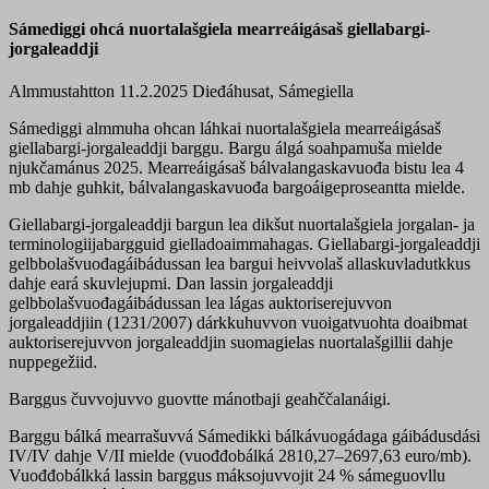
Sámediggi ohcá nuortalašgiela mearreáigásaš giellabargi-
jorgaleaddji
Almmustahtton 11.2.2025
Dieđáhusat, Sámegiella
Sámediggi almmuha ohcan láhkai nuortalašgiela mearreáigásaš
giellabargi-jorgaleaddji barggu. Bargu álgá soahpamuša mielde
njukčamánus 2025. Mearreáigásaš bálvalangaskavuođa bistu lea 4
mb dahje guhkit, bálvalangaskavuođa bargoáigeproseantta mielde.
Giellabargi-jorgaleaddji bargun lea dikšut nuortalašgiela jorgalan- ja
terminologiijabargguid gielladoaimmahagas. Giellabargi-jorgaleaddji
gelbbolašvuođagáibádussan lea bargui heivvolaš allaskuvladutkkus
dahje eará skuvlejupmi. Dan lassin jorgaleaddji
gelbbolašvuođagáibádussan lea lágas auktoriserejuvvon
jorgaleaddjiin (1231/2007) dárkkuhuvvon vuoigatvuohta doaibmat
auktoriserejuvvon jorgaleaddjin suomagielas nuortalašgillii dahje
nuppegežiid.
Barggus čuvvojuvvo guovtte mánotbaji geahččalanáigi.
Barggu bálká mearrašuvvá Sámedikki bálkávuogádaga gáibádusdási
IV/IV dahje V/II mielde (vuođđobálká 2810,27–2697,63 euro/mb).
Vuođđobálkká lassin barggus máksojuvvojit 24 % sámeguovllu