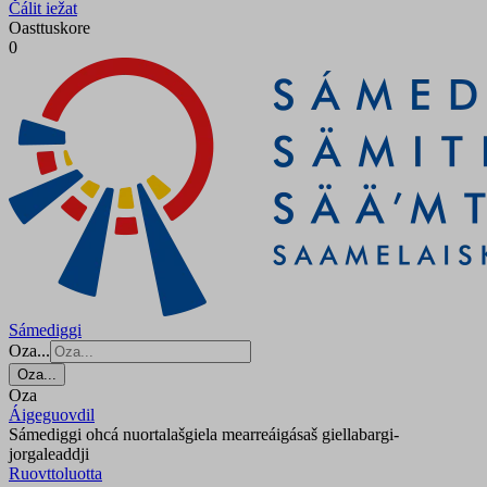
Čálit iežat
Oasttuskore
0
Sámediggi
Oza...
Oza...
Oza
Áigeguovdil
Sámediggi ohcá nuortalašgiela mearreáigásaš giellabargi-
jorgaleaddji
Ruovttoluotta