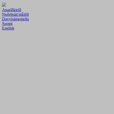
Anarâškielâ
Nuõrttsääʹmǩiõll
Davvisámegiella
Suomi
English