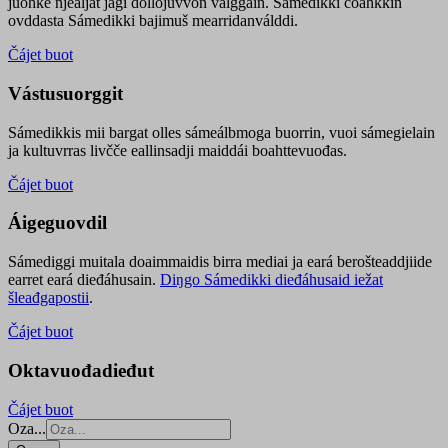
juohke njealját jagi dollojuvvon válggain. Sámedikki čoahkkin
ovddasta Sámedikki bajimuš mearridanválddi.
Čájet buot
Vástusuorggit
Sámedikkis mii bargat olles sámeálbmoga buorrin, vuoi sámegielain
ja kultuvrras livčče eallinsadji maiddái boahttevuođas.
Čájet buot
Áigeguovdil
Sámediggi muitala doaimmaidis birra mediai ja eará berošteaddjiide
earret eará dieđáhusain.
Diŋgo Sámedikki dieđáhusaid iežat
šleađgapostii
.
Čájet buot
Oktavuođadieđut
Čájet buot
Oza...