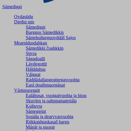
Sámediggi
Ovdasiidu
Dieđut mis
Sámediggi
Barggus Sámedikkis
Sámekulturguovddáš Sajos
Mearrádusdahkan
Sámedikki čoahkkin
Stivra
Ságadoalli
Lávdegottit
Hálddahus
Válggat
Ráđđádallangeatnegas­vuohta
Eará doaibmaorgánat
Vástusuorggit
Ealáhusat, vuoigatvuohta ja biras
Skuvlen ja oahppamateriála
Kultuvra
Sámegielat
Sosiála ja dearvvasvuohta
Riikkaidgaskasaš bargu
Mánát ja nuorat