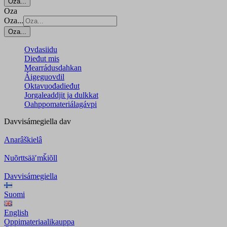
Oza...
Oza
Oza...
Oza...
Ovdasiidu
Dieđut mis
Mearrádusdahkan
Áigeguovdil
Oktavuođadieđut
Jorgaleaddjit ja dulkkat
Oahppomateriálagávpi
Davvisámegiella
dav
Anarâškielâ
Nuõrttsääʹmǩiõll
Davvisámegiella
Suomi
English
Oppimateriaalikauppa