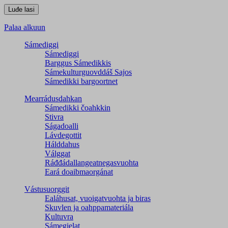
Palaa alkuun
Sámediggi
Sámediggi
Barggus Sámedikkis
Sámekulturguovddáš Sajos
Sámedikki bargoortnet
Mearrádusdahkan
Sámedikki čoahkkin
Stivra
Ságadoalli
Lávdegottit
Hálddahus
Válggat
Ráđđádallangeatnegas­vuohta
Eará doaibmaorgánat
Vástusuorggit
Ealáhusat, vuoigatvuohta ja biras
Skuvlen ja oahppamateriála
Kultuvra
Sámegielat