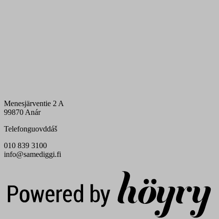
Menesjärventie 2 A
99870 Anár
Telefonguovddáš
010 839 3100
info@samediggi.fi
Digi- ja mainostoimisto Höyry Rovaniemi ja Oulu