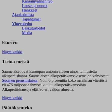
Kansainvälinen työ
Lapset ja nuoret
Hankkeet
Ajankohtaista
Tapahtumat
Yhteystiedot
Laskutustiedot
Media
Etusivu
Näytä kaikki
Tietoa meistä
Saamelaiset ovat Euroopan unionin alueen ainoa tunnustettu
alkuperäiskansa. Saamelaisten alkuperäiskansa-asema on vahvistettu
Suomen perustuslaissa
.
Noin 6 prosenttia koko maailman väestöstä
eli 476 miljoonaa ihmistä kuuluu alkuperäiskansoihin.
Alkuperäiskansoja elää 90 eri valtion alueella.
Näytä kaikki
Päätöksenteko