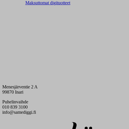
Maksuttomat digituotteet
Menesjärventie 2 A
99870 Inari
Puhelinvaihde
010 839 3100
info@samediggi.fi
Digi- ja mainostoimisto Höyry Rovaniemi ja Oulu