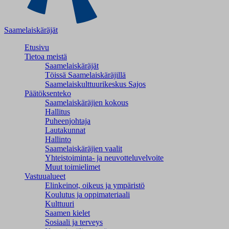
Saamelaiskäräjät
Etusivu
Tietoa meistä
Saamelaiskäräjät
Töissä Saamelaiskäräjillä
Saamelaiskulttuuri­keskus Sajos
Päätöksenteko
Saamelaiskäräjien kokous
Hallitus
Puheenjohtaja
Lautakunnat
Hallinto
Saamelaiskäräjien vaalit
Yhteistoiminta- ja neuvotteluvelvoite
Muut toimielimet
Vastuualueet
Elinkeinot, oikeus ja ympäristö
Koulutus ja oppimateriaali
Kulttuuri
Saamen kielet
Sosiaali ja terveys