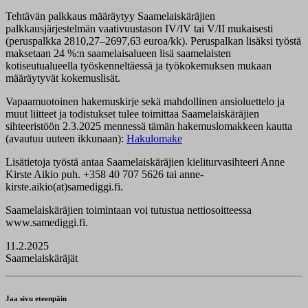
Tehtävän palkkaus määräytyy Saamelaiskäräjien
palkkausjärjestelmän vaativuustason IV/IV tai V/II mukaisesti
(peruspalkka 2810,27–2697,63 euroa/kk). Peruspalkan lisäksi työstä
maksetaan 24 %:n saamelaisalueen lisä saamelaisten
kotiseutualueella työskenneltäessä ja työkokemuksen mukaan
määräytyvät kokemuslisät.
Vapaamuotoinen hakemuskirje sekä mahdollinen ansioluettelo ja
muut liitteet ja todistukset tulee toimittaa Saamelaiskäräjien
sihteeristöön 2.3.2025 mennessä tämän hakemuslomakkeen kautta
(avautuu uuteen ikkunaan):
Hakulomake
Lisätietoja työstä antaa Saamelaiskäräjien kieliturvasihteeri Anne
Kirste Aikio puh. +358 40 707 5626 tai anne-
kirste.aikio(at)samediggi.fi.
Saamelaiskäräjien toimintaan voi tutustua nettiosoitteessa
www.samediggi.fi.
11.2.2025
Saamelaiskäräjät
Jaa sivu eteenpäin