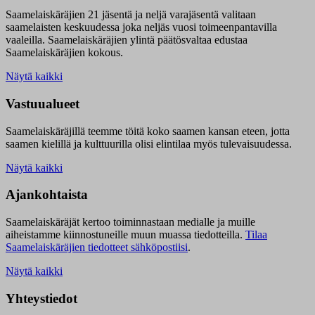
Saamelaiskäräjien 21 jäsentä ja neljä varajäsentä valitaan
saamelaisten keskuudessa joka neljäs vuosi toimeenpantavilla
vaaleilla. Saamelaiskäräjien ylintä päätösvaltaa edustaa
Saamelaiskäräjien kokous.
Näytä kaikki
Vastuualueet
Saamelaiskäräjillä t
eemme töitä koko saamen kansan eteen, jotta
saamen kielillä ja kulttuurilla olisi elintilaa myös tulevaisuudessa.
Näytä kaikki
Ajankohtaista
Saamelaiskäräjät kertoo toiminnastaan medialle ja muille
aiheistamme kiinnostuneille muun muassa tiedotteilla.
Tilaa
Saamelaiskäräjien tiedotteet sähköpostiisi
.
Näytä kaikki
Yhteystiedot