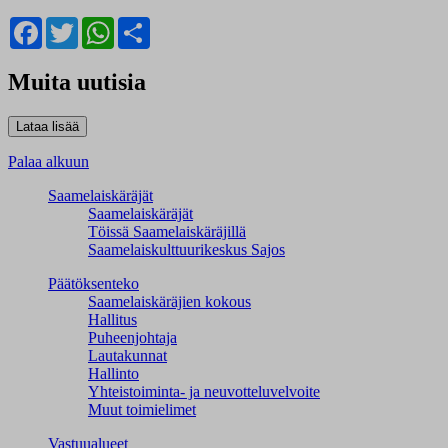
Facebook
Twitter
WhatsApp
Share
Muita uutisia
Palaa alkuun
Saamelaiskäräjät
Saamelaiskäräjät
Töissä Saamelaiskäräjillä
Saamelaiskulttuuri­keskus Sajos
Päätöksenteko
Saamelaiskäräjien kokous
Hallitus
Puheenjohtaja
Lautakunnat
Hallinto
Yhteistoiminta- ja neuvotteluvelvoite
Muut toimielimet
Vastuualueet