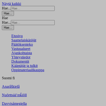
Näytä kaikki
Hae...
Hae...
Hae
Hae...
Hae...
Etusivu
Saamelaiskäräjät
Päätöksenteko
Vastuualueet
Ajankohtaista
Yhteystiedot
Dokumentit
Kääntäjät ja tulkit
Oppimateriaalikauppa
Suomi
fi
Anarâškielâ
Nuõrttsääʹmǩiõll
Davvisámegiella