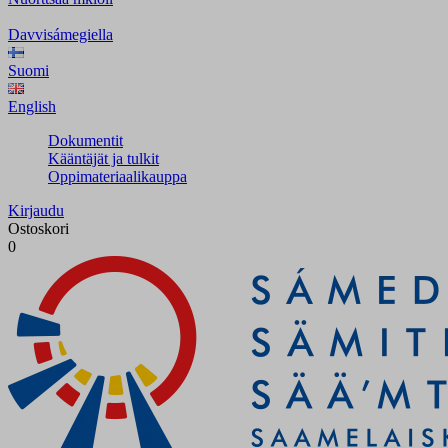
Davvisámegiella
Suomi
English
Dokumentit
Kääntäjät ja tulkit
Oppimateriaalikauppa
Kirjaudu
Ostoskori
0