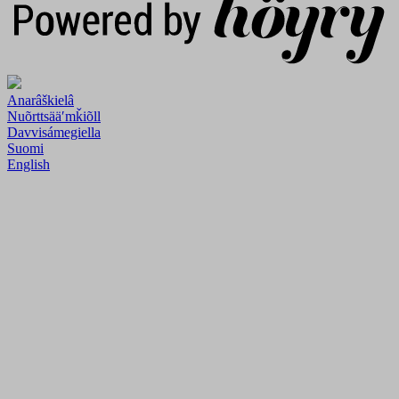
Anarâškielâ
Nuõrttsääʹmǩiõll
Davvisámegiella
Suomi
English