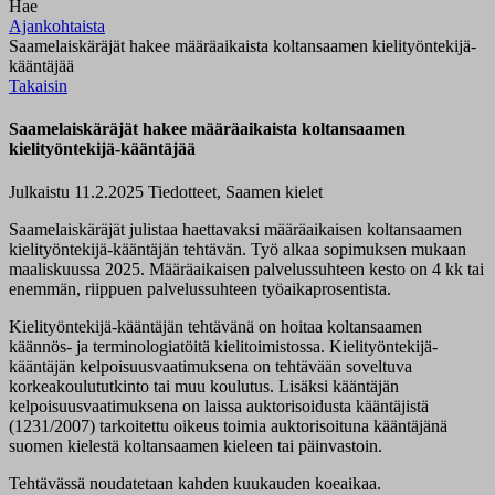
Hae
Ajankohtaista
Saamelaiskäräjät hakee määräaikaista koltansaamen kielityöntekijä-
kääntäjää
Takaisin
Saamelaiskäräjät hakee määräaikaista koltansaamen
kielityöntekijä-kääntäjää
Julkaistu 11.2.2025
Tiedotteet, Saamen kielet
Saamelaiskäräjät julistaa haettavaksi määräaikaisen koltansaamen
kielityöntekijä-kääntäjän tehtävän. Työ alkaa sopimuksen mukaan
maaliskuussa 2025. Määräaikaisen palvelussuhteen kesto on 4 kk tai
enemmän, riippuen palvelussuhteen työaikaprosentista.
Kielityöntekijä-kääntäjän tehtävänä on hoitaa koltansaamen
käännös- ja terminologiatöitä kielitoimistossa. Kielityöntekijä-
kääntäjän kelpoisuusvaatimuksena on tehtävään soveltuva
korkeakoulututkinto tai muu koulutus. Lisäksi kääntäjän
kelpoisuusvaatimuksena on laissa auktorisoidusta kääntäjistä
(1231/2007) tarkoitettu oikeus toimia auktorisoituna kääntäjänä
suomen kielestä koltansaamen kieleen tai päinvastoin.
Tehtävässä noudatetaan kahden kuukauden koeaikaa.