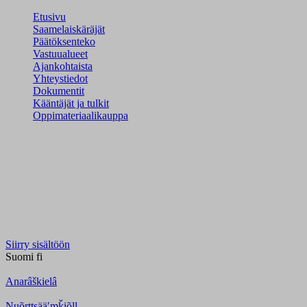
Etusivu
Saamelaiskäräjät
Päätöksenteko
Vastuualueet
Ajankohtaista
Yhteystiedot
Dokumentit
Kääntäjät ja tulkit
Oppimateriaalikauppa
Siirry sisältöön
Suomi
fi
Anarâškielâ
Nuõrttsääʹmǩiõll