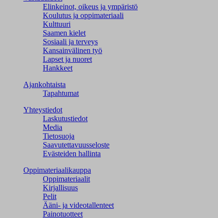
Elinkeinot, oikeus ja ympäristö
Koulutus ja oppimateriaali
Kulttuuri
Saamen kielet
Sosiaali ja terveys
Kansainvälinen työ
Lapset ja nuoret
Hankkeet
Ajankohtaista
Tapahtumat
Yhteystiedot
Laskutustiedot
Media
Tietosuoja
Saavutettavuusseloste
Evästeiden hallinta
Oppimateriaalikauppa
Oppimateriaalit
Kirjallisuus
Pelit
Ääni- ja videotallenteet
Painotuotteet