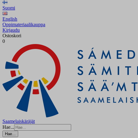
Suomi
English
Oppimateriaalikauppa
Kirjaudu
Ostoskori
0
Saamelaiskäräjät
Hae...
Hae...