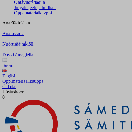
Ohtâvuotâtiäđuh
Jurgâleijeeh já tuulhah
Oppâmaterialkävppi
Anarâškielâ
an
Anarâškielâ
Nuõrttsääʹmǩiõll
Davvisámegiella
Suomi
English
Oppimateriaalikauppa
Čáládât
Uástuskoori
0