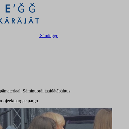
Sämitigge
pâmateriaal, Säminuorâi taaiđâtábáhtus
roojeektpargee pargo.