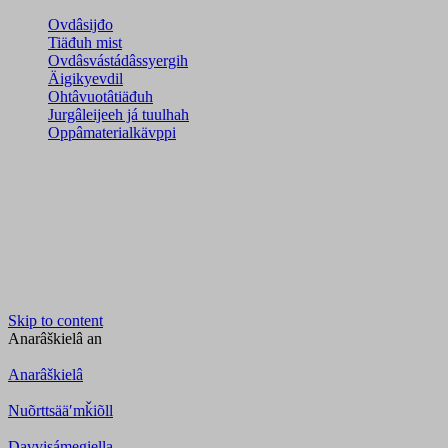
Ovdâsijđo
Tiäđuh mist
Ovdâsvástádâssyergih
Äigikyevdil
Ohtâvuotâtiäđuh
Jurgâleijeeh já tuulhah
Oppâmaterialkävppi
Skip to content
Anarâškielâ
an
Anarâškielâ
Nuõrttsääʹmǩiõll
Davvisámegiella