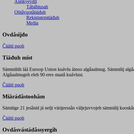
Äigikyevdil
Tábáhtusah
Ohtâvuotâtiäđuh
Rekigistemtiäđuh
Media
Ovdâsijđo
Čääiti puoh
Tiäđuh mist
Sämmiliih láá Euroop Union kuávlu áinoo algâaalmug. Sämmilij algâ
Algâaalmugeh eleh 90 eres staatâ kuávlust.
Čääiti puoh
Miärádâstoohâm
Sämitige 21 jesânid já nelji värijeessân väljejuvvojeh sämmilij koosk
Čääiti puoh
Ovdâsvástádâssyergih