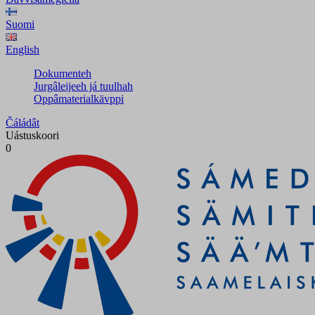
Suomi
English
Dokumenteh
Jurgâleijeeh já tuulhah
Oppâmaterialkävppi
Čáládât
Uástuskoori
0