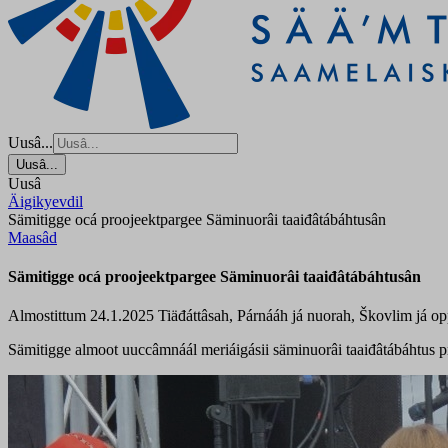
Uusâ...
Uusâ...
Uusâ
Äigikyevdil
Sämitigge ocá proojeektpargee Säminuorâi taaiđâtábáhtusân
Maasâd
Sämitigge ocá proojeektpargee Säminuorâi taaiđâtábáhtusân
Almostittum 24.1.2025
Tiäđáttâsah, Párnááh já nuorah, Škovlim já op
Sämitigge almoot uuccâmnáál meriáigásii säminuorâi taaiđâtábáhtus p