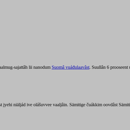
aalmug-sajattâh lii nanodum
Suomâ vuáđulaavâst
. Suullân 6 prooseent
âst jyehi niäljád ive olášuvvee vaaljâin. Sämitige čuákkim oovdâst Säm