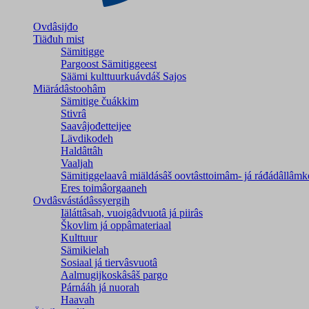
Ovdâsijđo
Tiäđuh mist
Sämitigge
Pargoost Sämitiggeest
Säämi kulttuurkuávdáš Sajos
Miärádâstoohâm
Sämitige čuákkim
Stivrâ
Saavâjođetteijee
Lävdikodeh
Haldâttâh
Vaaljah
Sämitiggelaavâ miäldásâš oovtâsttoimâm- já ráđádâllâmk
Eres toimâorgaaneh
Ovdâsvástádâssyergih
Iäláttâsah, vuoigâdvuotâ já piirâs
Škovlim já oppâmateriaal
Kulttuur
Sämikielah
Sosiaal já tiervâsvuotâ
Aalmugijkoskâsâš pargo
Párnááh já nuorah
Haavah