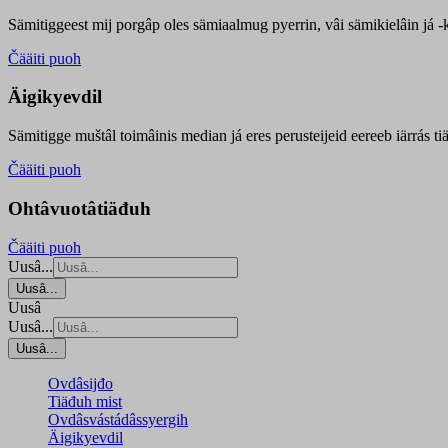
Sämitiggeest mij porgâp oles sämiaalmug pyerrin, vâi sämikielâin já -ku
Čääiti puoh
Äigikyevdil
Sämitigge muštâl toimâinis median já eres perusteijeid eereeb iärrás ti
Čääiti puoh
Ohtâvuotâtiäđuh
Čääiti puoh
Uusâ...
Uusâ...
Uusâ
Uusâ...
Uusâ...
Ovdâsijđo
Tiäđuh mist
Ovdâsvástádâssyergih
Äigikyevdil