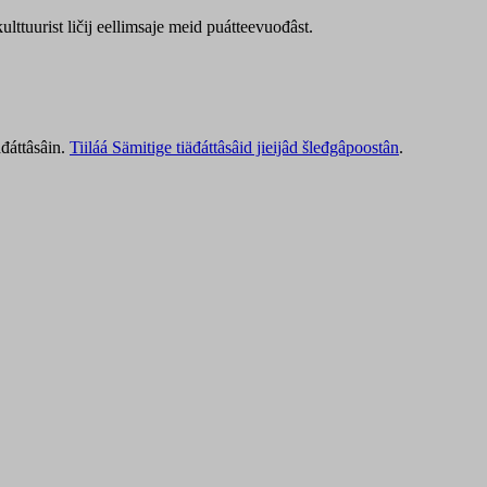
lttuurist ličij eellimsaje meid puátteevuođâst.
äđáttâsâin.
Tiiláá Sämitige tiäđáttâsâid jieijâd šleđgâpoostân
.