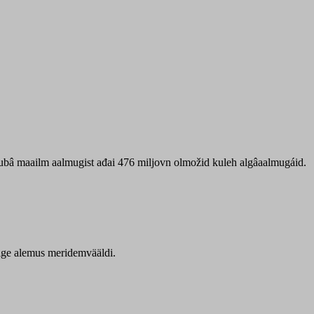
 ubâ maailm aalmugist ađai 476 miljovn olmožid kuleh algâaalmugáid.
itige alemus meridemvääldi.