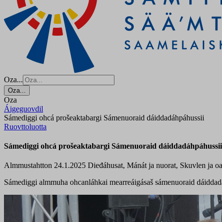
Oza...
Oza...
Oza
Áigeguovdil
Sámediggi ohcá prošeaktabargi Sámenuoraid dáiddadáhpáhussii
Ruovttoluotta
Sámediggi ohcá prošeaktabargi Sámenuoraid dáiddadáhpáhussii
Almmustahtton 24.1.2025
Dieđáhusat, Mánát ja nuorat, Skuvlen ja 
Sámediggi almmuha ohcanláhkai mearreáigásaš sámenuoraid dáiddad