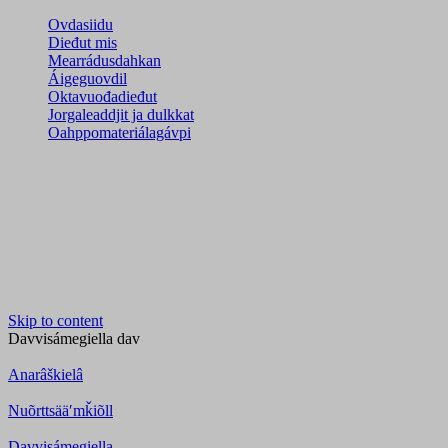
Ovdasiidu
Dieđut mis
Mearrádusdahkan
Áigeguovdil
Oktavuođadieđut
Jorgaleaddjit ja dulkkat
Oahppomateriálagávpi
Skip to content
Davvisámegiella
dav
Anarâškielâ
Nuõrttsääʹmǩiõll
Davvisámegiella