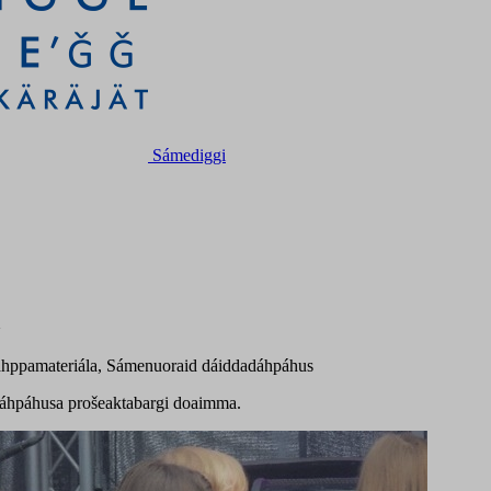
Sámediggi
oahppamateriála, Sámenuoraid dáiddadáhpáhus
áhpáhusa prošeaktabargi doaimma.