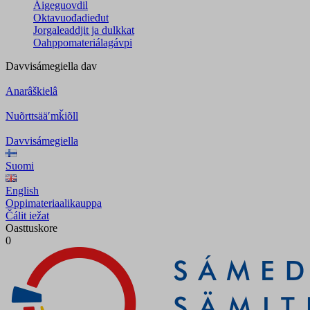
Áigeguovdil
Oktavuođadieđut
Jorgaleaddjit ja dulkkat
Oahppomateriálagávpi
Davvisámegiella
dav
Anarâškielâ
Nuõrttsääʹmǩiõll
Davvisámegiella
Suomi
English
Oppimateriaalikauppa
Čálit iežat
Oasttuskore
0