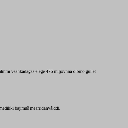
 máilmmi veahkadagas elege 476 miljovnna olbmo gullet
Sámedikki bajimuš mearridanválddi.