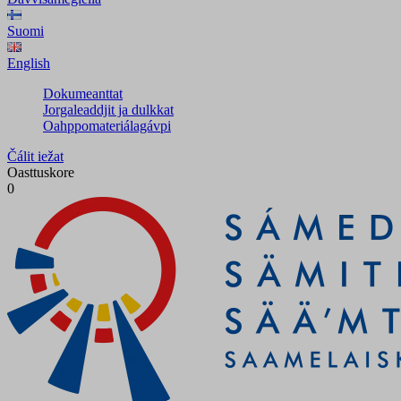
Suomi
English
Dokumeanttat
Jorgaleaddjit ja dulkkat
Oahppomateriálagávpi
Čálit iežat
Oasttuskore
0