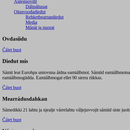
Áigeguovdil
Dáhpáhusat
Oktavuođadieđut
Rehketbearrandieđut
Media
Mánát ja nuorat
Ovdasiidu
Čájet buot
Dieđut mis
Sámit leat Eurohpa uniovnna áidna eamiálbmot. Sámiid eamiálbmotsa
eamiálbmogiidda. Eamiálbmogat ellet 90 sierra riikkas.
Čájet buot
Mearrádusdahkan
Sámedikki 21 lahtu ja njealje várrelahtu váljejuvvojit sámiid siste j
Čájet buot