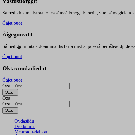
Vástusuorggit
Sámedikkis mii bargat olles sámeálbmoga buorrin, vuoi sámegielain ja 
Čájet buot
Áigeguovdil
Sámediggi muitala doaimmaidis birra mediai ja eará berošteaddjiide ea
Čájet buot
Oktavuođadieđut
Čájet buot
Oza...
Oza...
Oza
Oza...
Oza...
Ovdasiidu
Dieđut mis
Mearrádusdahkan