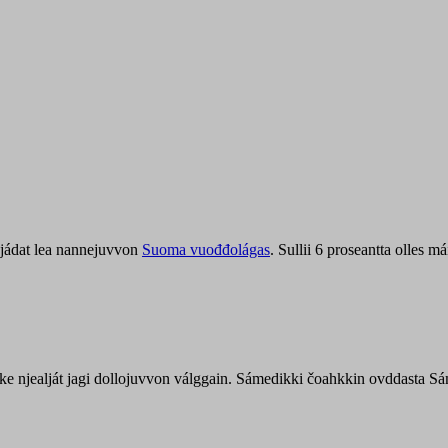
jádat lea nannejuvvon
Suoma vuođđolágas
. Sullii 6 proseantta olles
uohke njealját jagi dollojuvvon válggain. Sámedikki čoahkkin ovddasta 