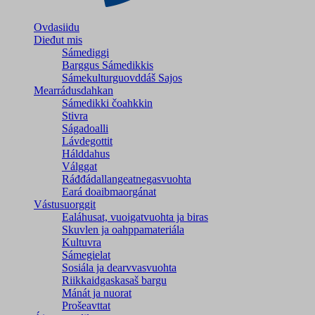
Ovdasiidu
Dieđut mis
Sámediggi
Barggus Sámedikkis
Sámekulturguovddáš Sajos
Mearrádusdahkan
Sámedikki čoahkkin
Stivra
Ságadoalli
Lávdegottit
Hálddahus
Válggat
Ráđđádallangeatnegas­vuohta
Eará doaibmaorgánat
Vástusuorggit
Ealáhusat, vuoigatvuohta ja biras
Skuvlen ja oahppamateriála
Kultuvra
Sámegielat
Sosiála ja dearvvasvuohta
Riikkaidgaskasaš bargu
Mánát ja nuorat
Prošeavttat