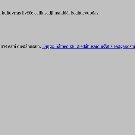
kultuvrras livčče eallinsadji maiddái boahttevuođas.
rret eará dieđáhusain.
Diŋgo Sámedikki dieđáhusaid iežat šleađgapostii