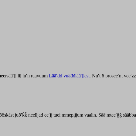
ersââʹjj lij juʹn raavuum
Lääʹdd vuâđđlääʹjjest
. Nuʹt 6 proseeʹnt veeʹ
kõõskâst juõʹǩǩ neelljad eeʹjj tueiʹmmepijjum vaalin. Sääʹmteeʹǧǧ sååbb