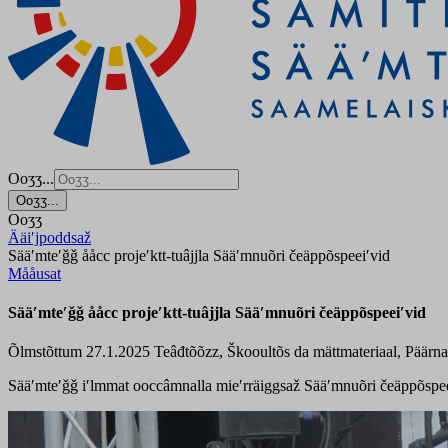
Ooʒʒ...
Ooʒʒ...
Ooʒʒ
Ääiʹjpoddsaž
Sääʹmteʹǧǧ ååcc projeʹktt-tuâjjla Sääʹmnuõri čeäppõspeeiʹvid
Mååusat
Sääʹmteʹǧǧ ååcc projeʹktt-tuâjjla Sääʹmnuõri čeäppõspeeiʹvid
Õlmstõttum 27.1.2025
Teâđtõõzz, Škooultõs da mättmateriaal, Päärn
Sääʹmteʹǧǧ iʹlmmat ooccâmnalla mieʹrräiggsaž Sääʹmnuõri čeäppõspeeiʹv