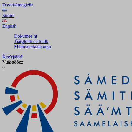
Davvisámegiella
Suomi
English
Dokumeeʹnt
Jåårǥlõʹtti da tuulk
Mättmateriaalkaupp
Ǩeeʹrjtõõđ
Vuästtõõzz
0