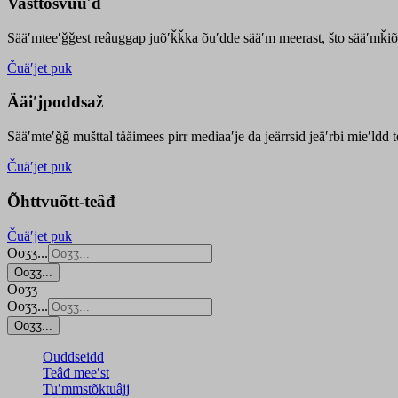
Vasttõsvuuʹd
Sääʹmteeʹǧǧest
reâuggap
juõʹǩǩka
õuʹdde
sääʹm meer
ast
, što sääʹmǩiõ
Čuäʹjet puk
Ääiʹjpoddsaž
Sääʹmteʹǧǧ mušttal tååimees pirr mediaaʹje da jeärrsid jeäʹrbi mieʹldd
Čuäʹjet puk
Õhttvuõtt-teâđ
Čuäʹjet puk
Ooʒʒ...
Ooʒʒ...
Ooʒʒ
Ooʒʒ...
Ooʒʒ...
Ouddseidd
Teâđ meeʹst
Tuʹmmstõktuâjj