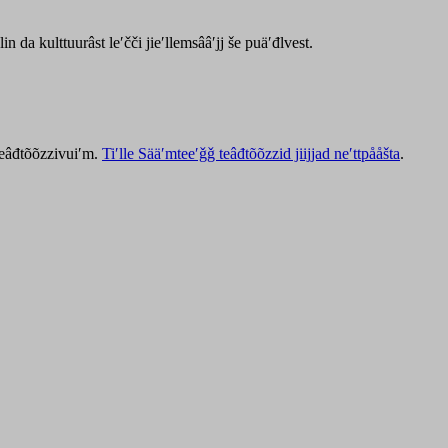
lin da kulttuurâst leʹčči jieʹllemsââʹjj še puäʹđlvest.
 teâđtõõzzivuiʹm.
Tiʹlle Sääʹmteeʹǧǧ teâđtõõzzid jiijjad neʹttpååšta
.