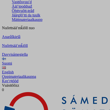
Vasttõsvuuʹd
Ääiʹjpoddsaž
Õhttvuõtt-teâđ
Jåårǥlõʹtti da tuulk
Mättmateriaalkaupp
Nuõrttsääʹmǩiõll
nuo
Anarâškielâ
Nuõrttsääʹmǩiõll
Davvisámegiella
Suomi
English
Oppimateriaalikauppa
Ǩeeʹrjtõõđ
Vuästtõõzz
0