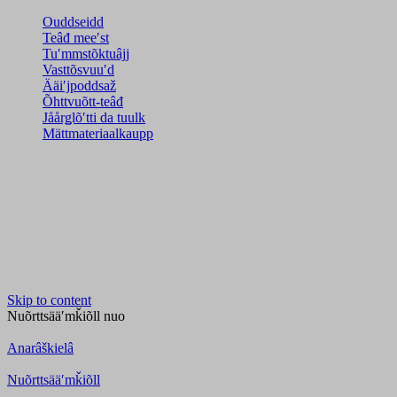
Ouddseidd
Teâđ meeʹst
Tuʹmmstõktuâjj
Vasttõsvuuʹd
Ääiʹjpoddsaž
Õhttvuõtt-teâđ
Jåårǥlõʹtti da tuulk
Mättmateriaalkaupp
Skip to content
Nuõrttsääʹmǩiõll
nuo
Anarâškielâ
Nuõrttsääʹmǩiõll