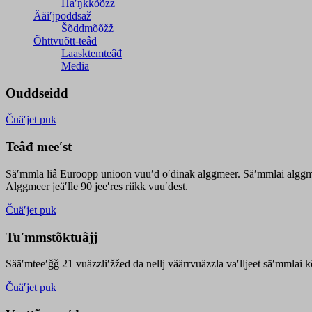
Haʹŋǩǩõõzz
Ääiʹjpoddsaž
Šõddmõõžž
Õhttvuõtt-teâđ
Laasktemteâđ
Media
Ouddseidd
Čuäʹjet puk
Teâđ meeʹst
Säʹmmla liâ Euroopp unioon vuuʹd oʹdinak alggmeer. Säʹmmlai alggme
Alggmeer jeäʹlle 90 jeeʹres riikk vuuʹdest.
Čuäʹjet puk
Tuʹmmstõktuâjj
Sääʹmteeʹǧǧ 21 vuäzzliʹžžed da nellj väärrvuäzzla vaʹlljeet säʹmmlai 
Čuäʹjet puk