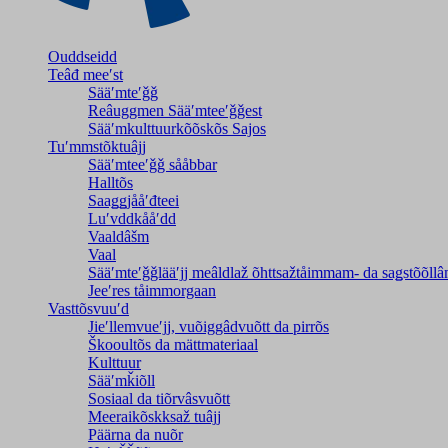
Ouddseidd
Teâđ meeʹst
Sääʹmteʹǧǧ
Reâuggmen Sääʹmteeʹǧǧest
Sääʹmkulttuurkõõskõs Sajos
Tuʹmmstõktuâjj
Sääʹmteeʹǧǧ sååbbar
Halltõs
Saaǥǥjååʹđteei
Luʹvddkååʹdd
Vaaldâšm
Vaal
Sääʹmteʹǧǧlääʹjj meâldlaž õhttsažtåimmam- da saǥstõõll
Jeeʹres tåimmorgaan
Vasttõsvuuʹd
Jieʹllemvueʹjj, vuõiggâdvuõtt da pirrõs
Škooultõs da mättmateriaal
Kulttuur
Sääʹmǩiõll
Sosiaal da tiõrvâsvuõtt
Meeraikõskksaž tuâjj
Päärna da nuõr