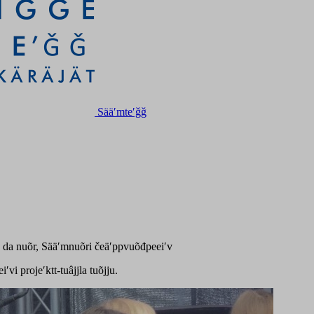
Sääʹmteʹǧǧ
a da nuõr, Sääʹmnuõri čeäʹppvuõđpeeiʹv
i projeʹktt-tuâjjla tuõjju.