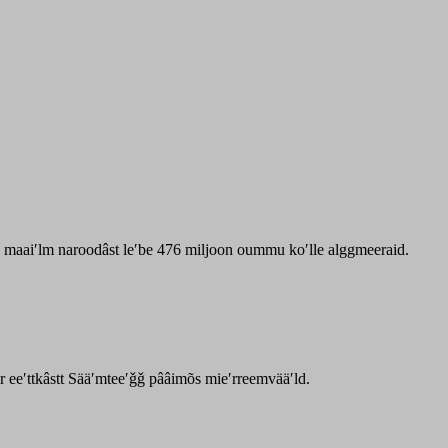
zz maaiʹlm naroodâst leʹbe 476 miljoon oummu koʹlle alggmeeraid.
ar eeʹttkâstt Sääʹmteeʹǧǧ pââimõs mieʹrreemvääʹld.