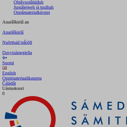
Ohtâvuotâtiäđuh
Jurgâleijeeh já tuulhah
Oppâmaterialkävppi
Anarâškielâ
an
Anarâškielâ
Nuõrttsääʹmǩiõll
Davvisámegiella
Suomi
English
Oppimateriaalikauppa
Čáládât
Uástuskoori
0