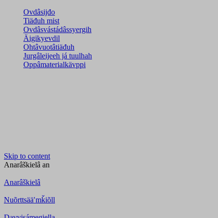
Ovdâsijđo
Tiäđuh mist
Ovdâsvástádâssyergih
Äigikyevdil
Ohtâvuotâtiäđuh
Jurgâleijeeh já tuulhah
Oppâmaterialkävppi
Skip to content
Anarâškielâ
an
Anarâškielâ
Nuõrttsääʹmǩiõll
Davvisámegiella