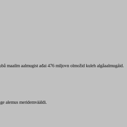
 ubâ maailm aalmugist ađai 476 miljovn olmožid kuleh algâaalmugáid.
itige alemus meridemvääldi.