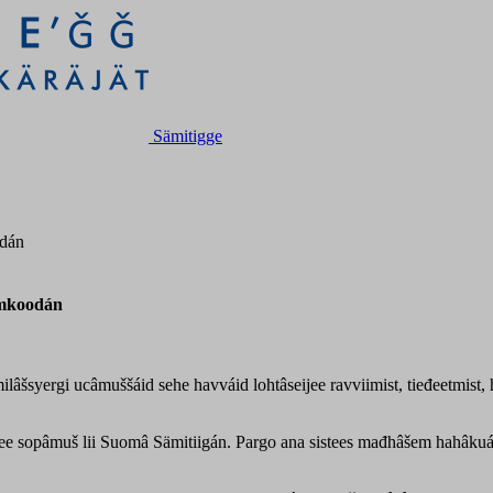
Sämitigge
odán
limkoodán
ilâšsyergi ucâmuššáid sehe havváid lohtâseijee ravviimist, tieđeetmis
argee sopâmuš lii Suomâ Sämitiigán. Pargo ana sistees mađhâšem hahâkuá