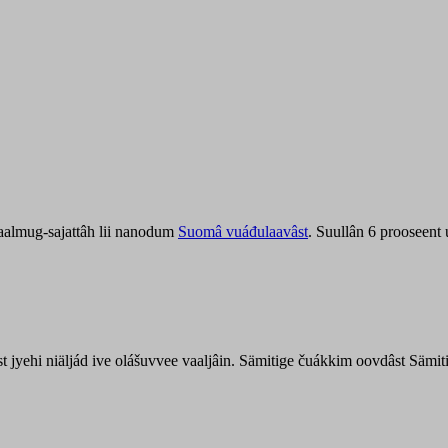
aalmug-sajattâh lii nanodum
Suomâ vuáđulaavâst
. Suullân 6 prooseent
âst jyehi niäljád ive olášuvvee vaaljâin. Sämitige čuákkim oovdâst Säm