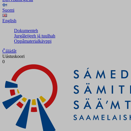
Suomi
English
Dokumenteh
Jurgâleijeeh já tuulhah
Oppâmaterialkävppi
Čáládât
Uástuskoori
0