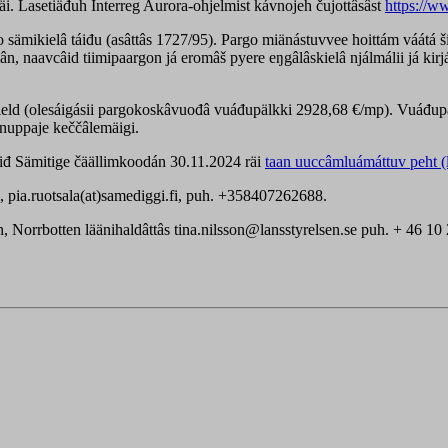
äi. Lasetiäđuh Interreg Aurora-ohjelmist kávnojeh čujottâsâst
https://w
sämikielâ táiđu (asâttâs 1727/95). Pargo miänástuvvee hoittám váátá šiev
, naavcâid tiimipaargon já eromâš pyere eŋgâlâskielâ njálmálii já kirj
ield (olesáigásii pargokoskâvuođâ vuáđupälkki 2928,68 €/mp). Vuáđup
ánuppaje keččâlemäigi.
ttiđ Sämitige čäällimkoodán 30.11.2024 räi
taan uuccâmluámáttuv peht (
 pia.ruotsala(at)samediggi.fi, puh. +358407262688.
, Norrbotten läänihaldâttâs tina.nilsson@lansstyrelsen.se puh. + 46 10