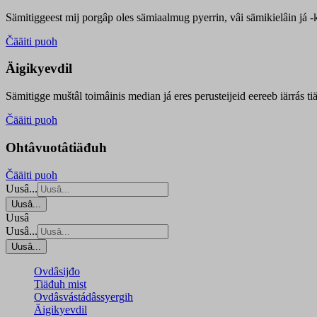
Sämitiggeest mij porgâp oles sämiaalmug pyerrin, vâi sämikielâin já -ku
Čääiti puoh
Äigikyevdil
Sämitigge muštâl toimâinis median já eres perusteijeid eereeb iärrás ti
Čääiti puoh
Ohtâvuotâtiäđuh
Čääiti puoh
Uusâ...
Uusâ...
Uusâ
Uusâ...
Uusâ...
Ovdâsijđo
Tiäđuh mist
Ovdâsvástádâssyergih
Äigikyevdil