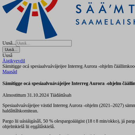
Uusâ...
Uusâ...
Uusâ
Äigikyevdil
Sämitigge ocá spesiaalvuávájeijee Interreg Aurora -ohjelm čäällimko
Maasâd
Sämitigge ocá spesiaalvuávájeijee Interreg Aurora -ohjelm čääl
Almostittum 31.10.2024
Tiäđáttâsah
Spesiaalvuávájeijee västid Interreg Aurora -ohjelm (2021–2027) sämm
haldâttâhkomitean.
Pargo lii uásiáigásâš, 50 % olespargoääigist (18 t 8 min/okko), já p
ohjelmkielâ lii eŋgâlâskielâ.