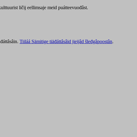
lttuurist ličij eellimsaje meid puátteevuođâst.
äđáttâsâin.
Tiiláá Sämitige tiäđáttâsâid jieijâd šleđgâpoostân
.