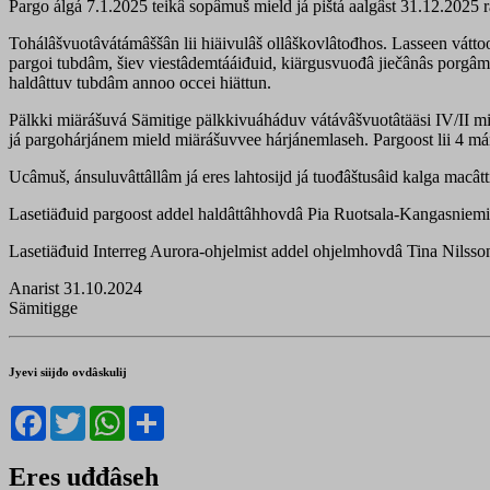
Pargo álgá 7.1.2025 teikâ sopâmuš mield já pištá aalgâst 31.12.2025 r
Tohálâšvuotâvátámâššân lii hiäivulâš ollâškovlâtođhos. Lasseen váttoo 
pargoi tubdâm, šiev viestâdemtááiđuid, kiärgusvuođâ jiečânâs porgâmân
haldâttuv tubdâm annoo occei hiättun.
Pälkki miärášuvá Sämitige pälkkivuáháduv vátávâšvuotâtääsi IV/II m
já pargohárjánem mield miärášuvvee hárjánemlaseh. Pargoost lii 4 m
Ucâmuš, ánsuluvâttâllâm já eres lahtosijd já tuođâštusâid kalga macâ
Lasetiäđuid pargoost addel haldâttâhhovdâ Pia Ruotsala-Kangasniemi,
Lasetiäđuid Interreg Aurora-ohjelmist addel ohjelmhovdâ Tina Nilsson
Anarist 31.10.2024
Sämitigge
Jyevi siijđo ovdâskulij
Facebook
Twitter
WhatsApp
Share
Eres uđđâseh