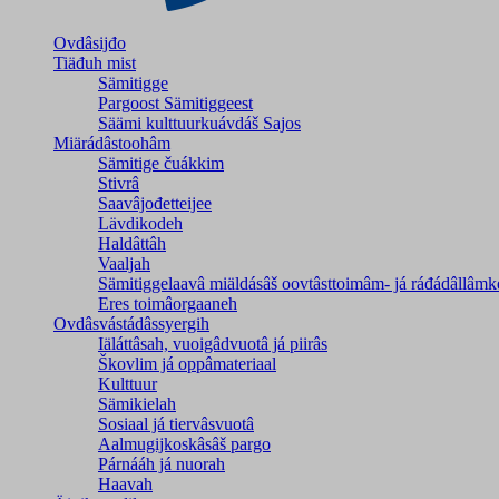
Ovdâsijđo
Tiäđuh mist
Sämitigge
Pargoost Sämitiggeest
Säämi kulttuurkuávdáš Sajos
Miärádâstoohâm
Sämitige čuákkim
Stivrâ
Saavâjođetteijee
Lävdikodeh
Haldâttâh
Vaaljah
Sämitiggelaavâ miäldásâš oovtâsttoimâm- já ráđádâllâmk
Eres toimâorgaaneh
Ovdâsvástádâssyergih
Iäláttâsah, vuoigâdvuotâ já piirâs
Škovlim já oppâmateriaal
Kulttuur
Sämikielah
Sosiaal já tiervâsvuotâ
Aalmugijkoskâsâš pargo
Párnááh já nuorah
Haavah