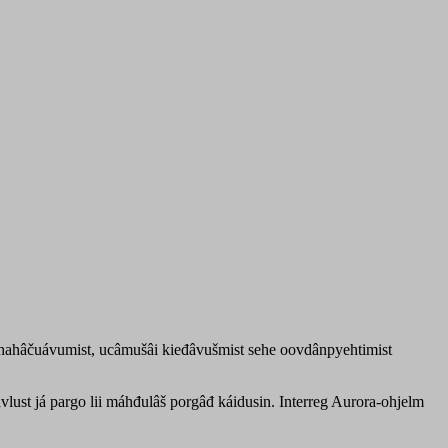
t, hahâčuávumist, ucâmušâi kieđâvušmist sehe oovdânpyehtimist
vlust já pargo lii máhđulâš porgâđ káidusin. Interreg Aurora-ohjelm