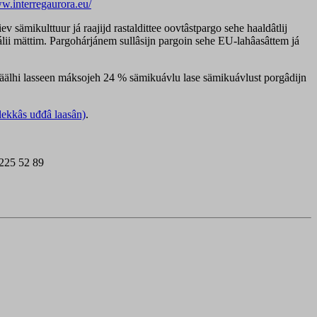
ww.interregaurora.eu/
 sämikulttuur já raajijd rastaldittee oovtâstpargo sehe haaldâtlij
álii mättim. Pargohárjánem sullâsijn pargoin sehe EU-lahâasâttem já
äälhi lasseen máksojeh 24 % sämikuávlu lase sämikuávlust porgâdijn
lekkâs uđđâ laasân)
.
 225 52 89