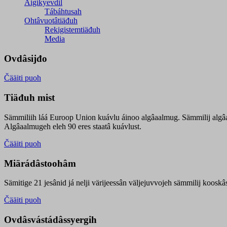
Äigikyevdil
Tábáhtusah
Ohtâvuotâtiäđuh
Rekigistemtiäđuh
Media
Ovdâsijđo
Čääiti puoh
Tiäđuh mist
Sämmiliih láá Euroop Union kuávlu áinoo algâaalmug. Sämmilij algâ
Algâaalmugeh eleh 90 eres staatâ kuávlust.
Čääiti puoh
Miärádâstoohâm
Sämitige 21 jesânid já nelji värijeessân väljejuvvojeh sämmilij koosk
Čääiti puoh
Ovdâsvástádâssyergih