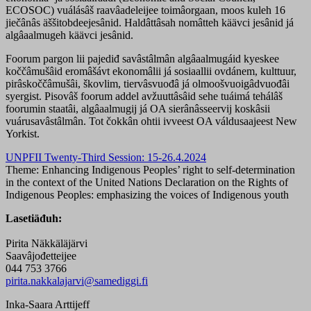
ECOSOC) vuálásâš raavâadeleijee toimâorgaan, moos kuleh 16
jiečânâs äššitobdeejesânid. Haldâttâsah nomâtteh käävci jesânid já
algâaalmugeh käävci jesânid.
Foorum pargon lii pajediđ savâstâlmân algâaalmugáid kyeskee
koččâmušâid eromâšávt ekonomâlii já sosiaallii ovdánem, kulttuur,
pirâskoččâmušâi, škovlim, tiervâsvuođâ já olmoošvuoigâdvuođâi
syergist. Pisovâš foorum addel avžuuttâsâid sehe tuáimá tehálâš
foorumin staatâi, algâaalmugij já OA sierânâsseervij koskâsii
vuárusavâstâlmân. Tot čokkân ohtii ivveest OA váldusaajeest New
Yorkist.
UNPFII Twenty-Third Session: 15-26.4.2024
Theme: Enhancing Indigenous Peoples’ right to self-determination
in the context of the United Nations Declaration on the Rights of
Indigenous Peoples: emphasizing the voices of Indigenous youth
Lasetiäđuh:
Pirita Näkkäläjärvi
Saavâjođetteijee
044 753 3766
pirita.nakkalajarvi@samediggi.fi
Inka-Saara Arttijeff