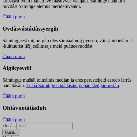
kooskâst jyehi niäljád ive olášuvvee vaaljâin. Sämitige čuákkim
oovdâst Sämitige alemus meridemvääldi.
Čääiti puoh
Ovdâsvástádâssyergih
Sämitiggeest mij porgâp oles sämiaalmug pyerrin, vâi sämikielâin já
-kulttuurist ličij eellimsaje meid puátteevuođâst.
Čääiti puoh
Äigikyevdil
Sämitigge muštâl toimâinis median já eres perusteijeid eereeb iärrás
tiäđáttâsâin.
Tiiláá Sämitige tiäđáttâsâid jieijâd šleđgâpoostân
.
Čääiti puoh
Ohtâvuotâtiäđuh
Čääiti puoh
Uusâ...
Uusâ...