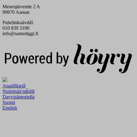
Menesjärventie 2 A
99870 Aanaar
Puhelinkuávdáš
010 839 3100
info@samediggi.fi
Digi- ja mainostoimisto Höyry Rovaniemi ja Oulu
Anarâškielâ
Nuõrttsääʹmǩiõll
Davvisámegiella
Suomi
English