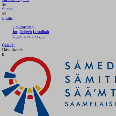
Suomi
English
Dokumenteh
Jurgâleijeeh já tuulhah
Oppâmaterialkävppi
Čáládât
Uástuskoori
0