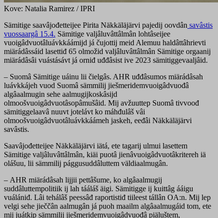
Kove: Natalia Ramirez / IPRI
Sämitige saavâjođetteijee Pirita Näkkäläjärvi pajedij oovdân
savâstis
vuossaargâ 15.4.
Sämitige valjâluvâttâlmân lohtâseijee
vuoigâdvuotâluávkkáámijd já čujottij meid Alemuu haldâttâhrievti
miärádâssáid lasettiđ 65 olmožid valjâluvâttâlmân Sämitige orgaanij
miärádâsâi vuástásávt já orniđ uđđâsist ive 2023 sämitiggevaaljâid.
– Suomâ Sämitige uáinu lii čielgâs. AHR uđđâsumos miärádâsah
luávkkájeh vuod Suomâ sämmilij jiešmeridemvuoigâdvuođâ
algâaalmugin sehe aalmugijkoskâsijd
olmoošvuoigâdvuotâsopâmušâid. Mij avžuuttep Suomâ tivvoođ
sämitiggelaavâ nuuvt jotelávt ko máhđulâš vâi
olmoošvuoigâdvuotâluávkkáámeh jaskeh, eeđâi Näkkäläjärvi
savâstis.
Saavâjođetteijee Näkkäläjärvi iätá, ete tagarij ulmui lasettem
Sämitige valjâluvâttâlmân, kiäi puotâ jienâvuoigâdvuotâkritereh iä
olášuu, lii sämmilij pággusuddâluttem väldiaalmugân.
– AHR miärádâsah lijjii pettâšume, ko algâaalmugij
suddâluttempolitiik ij lah tááláš äigi. Sämitigge ij kuittâg ááigu
vuálániđ. Lâi tehálâš peessâđ raportistiđ tiileest tállân OA:n. Mij lep
velgi sehe jieččân aalmugân já puoh maailm algâaalmugáid tom, ete
mij juátkip sämmilij jiešmeridemvuoigâdvuođâ piäluštem,