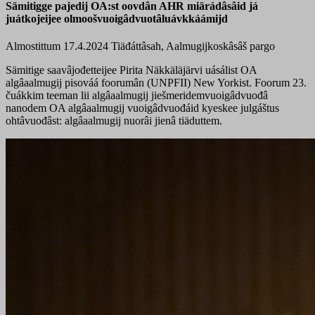
Sämitigge pajedij OA:st oovdân AHR miärádâsâid já
juátkojeijee olmoošvuoigâdvuotâluávkkáámijd
Almostittum 17.4.2024
Tiäđáttâsah, Aalmugijkoskâsâš pargo
Sämitige saavâjođetteijee Pirita Näkkäläjärvi uásálist OA
algâaalmugij pisováá foorumân (UNPFII) New Yorkist. Foorum 23.
čuákkim teeman lii algâaalmugij jiešmeridemvuoigâdvuođâ
nanodem OA algâaalmugij vuoigâdvuođáid kyeskee julgáštus
ohtâvuođâst: algâaalmugij nuorâi jienâ tiäduttem.