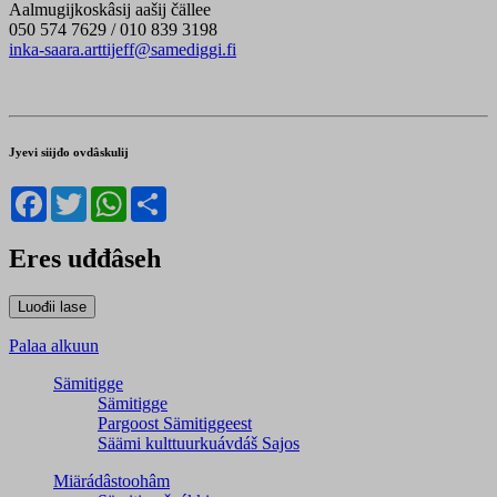
Aalmugijkoskâsij aašij čällee
050 574 7629 / 010 839 3198
inka-saara.arttijeff@samediggi.fi
Jyevi siijđo ovdâskulij
Facebook
Twitter
WhatsApp
Share
Eres uđđâseh
Palaa alkuun
Sämitigge
Sämitigge
Pargoost Sämitiggeest
Säämi kulttuurkuávdáš Sajos
Miärádâstoohâm