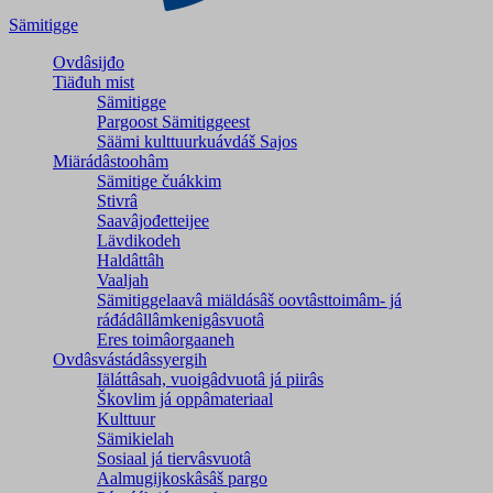
Sämitigge
Ovdâsijđo
Tiäđuh mist
Sämitigge
Pargoost Sämitiggeest
Säämi kulttuurkuávdáš Sajos
Miärádâstoohâm
Sämitige čuákkim
Stivrâ
Saavâjođetteijee
Lävdikodeh
Haldâttâh
Vaaljah
Sämitiggelaavâ miäldásâš oovtâsttoimâm- já
ráđádâllâmkenigâsvuotâ
Eres toimâorgaaneh
Ovdâsvástádâssyergih
Iäláttâsah, vuoigâdvuotâ já piirâs
Škovlim já oppâmateriaal
Kulttuur
Sämikielah
Sosiaal já tiervâsvuotâ
Aalmugijkoskâsâš pargo