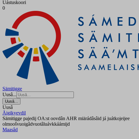
Uástuskoori
0
Sämitigge
Uusâ...
Uusâ...
Uusâ
Äigikyevdil
Sämitigge pajedij OA:st oovdân AHR miärádâsâid já juátkojeijee
olmoošvuoigâdvuotâluávkkáámijd
Maasâd