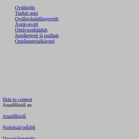
Ovdâsijđo
Tiäđuh mist
Ovdâsvástádâssyergih
Äigikyevdil
Ohtâvuotâtiäđuh
Jurgâleijeeh já tuulhah
Oppâmaterialkävppi
Skip to content
Anarâškielâ
an
Anarâškielâ
Nuõrttsääʹmǩiõll
Davvisámegiella