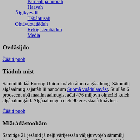
Párnááh já nuorah
Haavah
Äigikyevdil
Tábáhtusah
Ohtâvuotâtiäđuh
Rekigistemtiäđuh
Media
Ovdâsijđo
Čääiti puoh
Tiäđuh mist
Sämmiliih láá Euroop Union kuávlu áinoo algâaalmug. Sämmilij
algâaalmug-sajattâh lii nanodum
Suomâ vuáđulaavâst
. Suullân 6
prooseent ubâ maailm aalmugist ađai 476 miljovn olmožid kuleh
algâaalmugáid. Algâaalmugeh eleh 90 eres staatâ kuávlust.
Čääiti puoh
Miärádâstoohâm
Sämitige 21 jesânid já nelji värijeessân väljejuvvojeh sämmilij