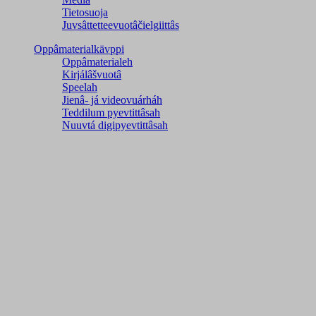
Tietosuoja
Juvsâttetteevuotâčielgiittâs
Oppâmaterialkävppi
Oppâmaterialeh
Kirjálâšvuotâ
Speelah
Jienâ- já videovuárháh
Teddilum pyevtittâsah
Nuuvtá digipyevtittâsah