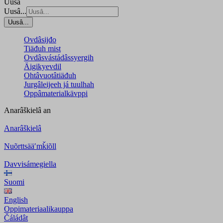
Uusâ
Uusâ...
Uusâ...
Ovdâsijđo
Tiäđuh mist
Ovdâsvástádâssyergih
Äigikyevdil
Ohtâvuotâtiäđuh
Jurgâleijeeh já tuulhah
Oppâmaterialkävppi
Anarâškielâ
an
Anarâškielâ
Nuõrttsääʹmǩiõll
Davvisámegiella
Suomi
English
Oppimateriaalikauppa
Čáládât