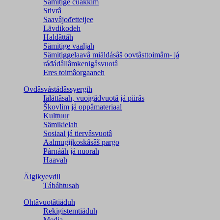
Sämitige čuákkim
Stivrâ
Saavâjođetteijee
Lävdikodeh
Haldâttâh
Sämitige vaaljah
Sämitiggelaavâ miäldásâš oovtâsttoimâm- já
ráđádâllâmkenigâsvuotâ
Eres toimâorgaaneh
Ovdâsvástádâssyergih
Iäláttâsah, vuoigâdvuotâ já piirâs
Škovlim já oppâmateriaal
Kulttuur
Sämikielah
Sosiaal já tiervâsvuotâ
Aalmugijkoskâsâš pargo
Párnááh já nuorah
Haavah
Äigikyevdil
Tábáhtusah
Ohtâvuotâtiäđuh
Rekigistemtiäđuh
Media