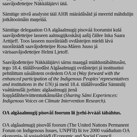
saavâjođetteijee Näkkäläjärvi iätá.
Sämitige stivrâ analysist tääl AHR miärádâsâid já meerrid máhđulijn
jotkâtooimâin maŋeláá.
Sämitige delegaation OA algâaalmugij pisováá foorumist kulá
saavâjođetteijee lasseen aalmugijkoskâsij aašij čällee Inka Saara
Arttijeff. Toos lasseen nuorâirääđi ovdâsteijen mieldi lává
nuorâirääđi saavâjođetteijee Rosa-Máren Juuso já
värisaavâjođetteijee Helmi Ljetoff.
Saavâjođetteijee Näkkäläjärvi sárnu maaŋgâ miäldustábáhtusâst,
tego 18.4. tilálâšvuođâst Algâaalmugij ovdâsteijei já instituutioi
pehtilittum uásálistem ovdedem OA:st (
Way forward with the
enhanced participation of the Indigenous Peoples’ representatives
and institutions in the UN)
já meid 18.4. tilálâšvuođâst Sämmilij
vuáttámušâi jyehim: algâaalmugij jienâ
šoŋŋâdâhheiviittemtutkâmušâst (
Sharing Sámi Experiences:
Indigenous Voices on Climate Intervention Research).
OA algâaalmugij pisovâš foorum lii jyehi-ivvááš tábáhtus.
OA algâaalmugij pisovâš foorum (The United Nations Permanent
Forum on Indigenous Issues, UNPFII) lii ive 2000 vuáđudum OA
ekonomia- já sosiaalrääđi (Economic and Social Council,