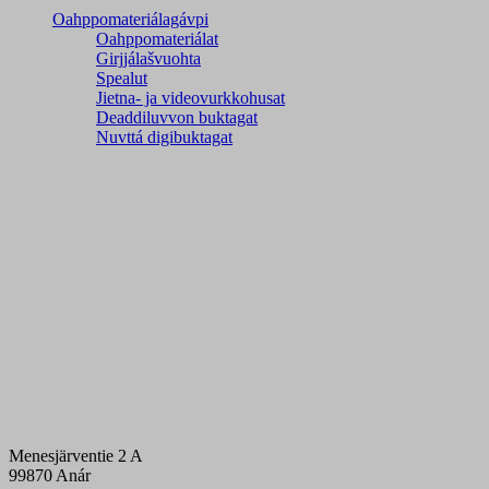
Oahppomateriálagávpi
Oahppomateriálat
Girjjálašvuohta
Spealut
Jietna- ja videovurkkohusat
Deaddiluvvon buktagat
Nuvttá digibuktagat
Menesjärventie 2 A
99870 Anár