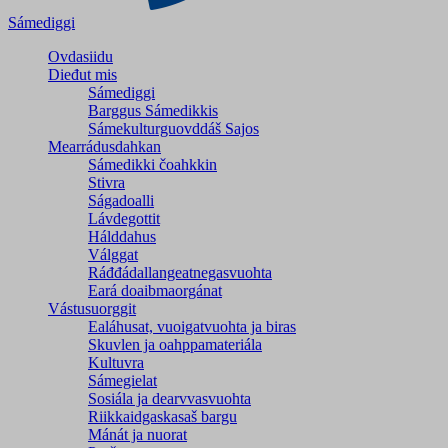
Sámediggi
Ovdasiidu
Dieđut mis
Sámediggi
Barggus Sámedikkis
Sámekulturguovddáš Sajos
Mearrádusdahkan
Sámedikki čoahkkin
Stivra
Ságadoalli
Lávdegottit
Hálddahus
Válggat
Ráđđádallangeatnegas­vuohta
Eará doaibmaorgánat
Vástusuorggit
Ealáhusat, vuoigatvuohta ja biras
Skuvlen ja oahppamateriála
Kultuvra
Sámegielat
Sosiála ja dearvvasvuohta
Riikkaidgaskasaš bargu
Mánát ja nuorat