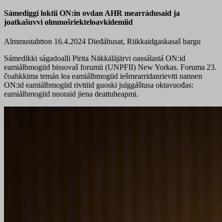
Sámediggi loktii ON:in ovdan AHR mearrádusaid ja
joatkašuvvi olmmošriekteloavkidemiid
Almmustahtton 16.4.2024
Dieđáhusat, Riikkaidgaskasaš bargu
Sámedikki ságadoalli Pirita Näkkäläjärvi oassálastá ON:id
eamiálbmogiid bissovaš forumii (UNPFII) New Yorkas. Foruma 23.
čoahkkima temán lea eamiálbmogiid iešmearridanrievtti nannen
ON:id eamiálbmogiid rivttiid guoski julggáštusa oktavuođas:
eamiálbmogiid nuoraid jiena deattuheapmi.