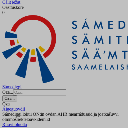
Čálit iežat
Oasttuskore
0
Sámediggi
Oza...
Oza...
Oza
Áigeguovdil
Sámediggi loktii ON:in ovdan AHR mearrádusaid ja joatkašuvvi
olmmošriekteloavkidemiid
Ruovttoluotta