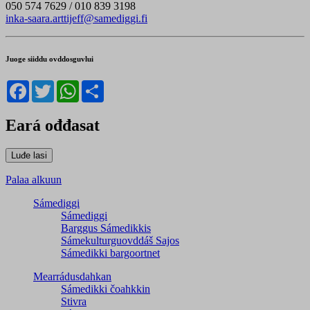
050 574 7629 / 010 839 3198
inka-saara.arttijeff@samediggi.fi
Juoge siiddu ovddosguvlui
Facebook
Twitter
WhatsApp
Share
Eará ođđasat
Palaa alkuun
Sámediggi
Sámediggi
Barggus Sámedikkis
Sámekulturguovddáš Sajos
Sámedikki bargoortnet
Mearrádusdahkan
Sámedikki čoahkkin
Stivra