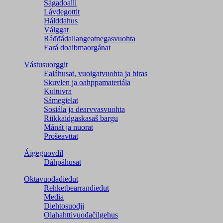
Ságadoalli
Lávdegottit
Hálddahus
Válggat
Ráđđádallangeatnegas­vuohta
Eará doaibmaorgánat
Vástusuorggit
Ealáhusat, vuoigatvuohta ja biras
Skuvlen ja oahppamateriála
Kultuvra
Sámegielat
Sosiála ja dearvvasvuohta
Riikkaidgaskasaš bargu
Mánát ja nuorat
Prošeavttat
Áigeguovdil
Dáhpáhusat
Oktavuođadieđut
Rehketbearrandieđut
Media
Diehtosuodji
Olahahttivuođačilgehus