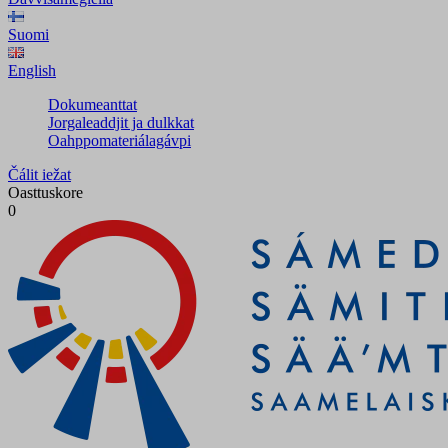
Suomi
English
Dokumeanttat
Jorgaleaddjit ja dulkkat
Oahppomateriálagávpi
Čálit iežat
Oasttuskore
0