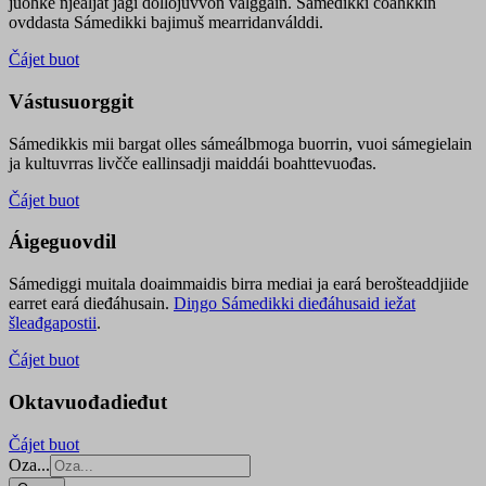
juohke njealját jagi dollojuvvon válggain. Sámedikki čoahkkin
ovddasta Sámedikki bajimuš mearridanválddi.
Čájet buot
Vástusuorggit
Sámedikkis mii bargat olles sámeálbmoga buorrin, vuoi sámegielain
ja kultuvrras livčče eallinsadji maiddái boahttevuođas.
Čájet buot
Áigeguovdil
Sámediggi muitala doaimmaidis birra mediai ja eará berošteaddjiide
earret eará dieđáhusain.
Diŋgo Sámedikki dieđáhusaid iežat
šleađgapostii
.
Čájet buot
Oktavuođadieđut
Čájet buot
Oza...