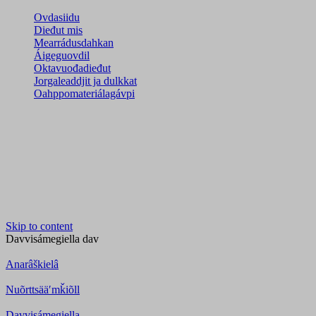
Ovdasiidu
Dieđut mis
Mearrádusdahkan
Áigeguovdil
Oktavuođadieđut
Jorgaleaddjit ja dulkkat
Oahppomateriálagávpi
Skip to content
Davvisámegiella
dav
Anarâškielâ
Nuõrttsääʹmǩiõll
Davvisámegiella