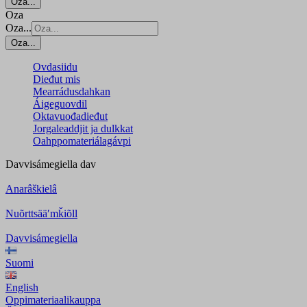
Oza...
Oza
Oza...
Oza...
Ovdasiidu
Dieđut mis
Mearrádusdahkan
Áigeguovdil
Oktavuođadieđut
Jorgaleaddjit ja dulkkat
Oahppomateriálagávpi
Davvisámegiella
dav
Anarâškielâ
Nuõrttsääʹmǩiõll
Davvisámegiella
Suomi
English
Oppimateriaalikauppa