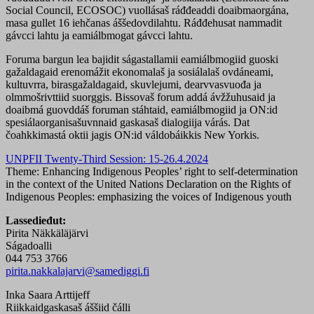
Social Council, ECOSOC) vuollásaš ráđđeaddi doaibmaorgána,
masa gullet 16 iehčanas áššedovdilahtu. Ráđđehusat nammadit
gávcci lahtu ja eamiálbmogat gávcci lahtu.
Foruma bargun lea bajidit ságastallamii eamiálbmogiid guoski
gažaldagaid erenomážit ekonomalaš ja sosiálalaš ovdáneami,
kultuvrra, birasgažaldagaid, skuvlejumi, dearvvasvuođa ja
olmmošrivttiid suorggis. Bissovaš forum addá ávžžuhusaid ja
doaibmá guovddáš foruman stáhtaid, eamiálbmogiid ja ON:id
spesiálaorganisašuvnnaid gaskasaš dialogiija várás. Dat
čoahkkimastá oktii jagis ON:id váldobáikkis New Yorkis.
UNPFII Twenty-Third Session: 15-26.4.2024
Theme: Enhancing Indigenous Peoples’ right to self-determination
in the context of the United Nations Declaration on the Rights of
Indigenous Peoples: emphasizing the voices of Indigenous youth
Lassedieđut:
Pirita Näkkäläjärvi
Ságadoalli
044 753 3766
pirita.nakkalajarvi@samediggi.fi
Inka Saara Arttijeff
Riikkaidgaskasaš áššiid čálli