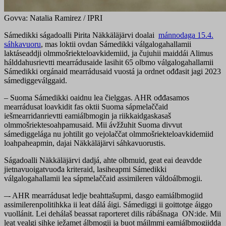
Govva: Natalia Ramirez / IPRI
Sámedikki ságadoalli Pirita Näkkäläjärvi doalai
mánnodaga 15.4.
sáhkavuoru
, mas loktii ovdan Sámedikki válgalogahallamii
laktáseaddji olmmošriekteloavkidemiid, ja čujuhii maiddái Alimus
hálddahusrievtti mearrádusaide lasihit 65 olbmo válgalogahallamii
Sámedikki orgánaid mearrádusaid vuostá ja ordnet ođđasit jagi 2023
sámediggeválggaid.
– Suoma Sámedikki oaidnu lea čielggas. AHR ođđasamos
mearrádusat loavkidit fas oktii Suoma sápmelaččaid
iešmearridanrievtti eamiálbmogin ja riikkaidgaskasaš
olmmošriektesoahpamusaid. Mii ávžžuhit Suoma divvut
sámediggelága nu johtilit go vejolaččat olmmošriekteloavkidemiid
loahpaheapmin, dajai Näkkäläjärvi sáhkavuorustis.
Ságadoalli Näkkäläjärvi dadjá, ahte olbmuid, geat eai deavdde
jietnavuoigatvuođa kriteraid, lasiheapmi Sámedikki
válgalogahallamii lea sápmelaččaid assimileren váldoálbmogii.
–- AHR mearrádusat ledje beahttašupmi, dasgo eamiálbmogiid
assimilerenpolitihkka ii leat dálá áigi. Sámediggi ii goittotge áiggo
vuollánit. Lei dehálaš beassat raporteret dilis rábášnaga ON:ide. Mii
leat vealgi sihke iežamet álbmogii ja buot máilmmi eamiálbmogiidda