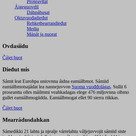
Prošeavttat
Áigeguovdil
Dáhpáhusat
Oktavuođadieđut
Rehketbearrandieđut
Media
Mánát ja nuorat
Ovdasiidu
Čájet buot
Dieđut mis
Sámit leat Eurohpa uniovnna áidna eamiálbmot. Sámiid
eamiálbmotsajádat lea nannejuvvon
Suoma vuođđolágas
. Sullii 6
proseantta olles máilmmi veahkadagas elege 476 miljovnna olbmo
gullet eamiálbmogiidda. Eamiálbmogat ellet 90 sierra riikkas.
Čájet buot
Mearrádusdahkan
Sámedikki 21 lahtu ja njealje várrelahtu váljejuvvojit sámiid siste