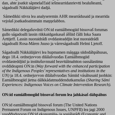
dan, ahte joatkit sápmelaččaid iešmearridanrievtti bealušteami,
ságadoalli Näkkäläjärvi dadjá.
Sámedikki stivra lea analyseremin AHR mearrádusaid ja mearrida
vejolaš joatkadoaimmain maŋŋelabbos.
Sámedikki delegašuvdnii ON:id eamiálbmogiid bissovaš forumas
gullo ságadoalli lassin riikkaidgaskasaš áššiid čálli Inka Saara
Arttijeff. Lassin nuoraidráđi ovddasteaddjin leat nuoraidráđi
ságadoalli Rosa-Máren Juuso ja várreságadoalli Helmi Ljetoff.
Ságadoalli Näkkäläjärvi lea hupmamen máŋgga siidodáhpáhusas,
dego 18.4. ordnejuvvon dilálašvuođas Eamiálbmogiid
ovddasteddjiid ja institušuvnnaid beavttálmahtton oassálastima
ovddideapmi ON:in
(
Way forward with the enhanced participation
of the Indigenous Peoples’ representatives and institutions in the
UN)
ja 18.4. ordnejuvvon dilálašvuođas Sámiid vásáhusaid juohkin:
Eamiálbmogiid jietna dálkkádatmuddendutkamušas
(
Sharing Sámi
Experiences: Indigenous Voices on Climate Intervention Research).
ON:id eamiálbmogiid bissovaš forum lea jahkásaš dáhpáhus
ON:id eamiálbmogiid bissovaš forum (The United Nations
Permanent Forum on Indigenous Issues, UNPFII) lea jagi 2000
vuođđuduvvon ON:id ekonomiija- ja sosiálaráđi (Economic and